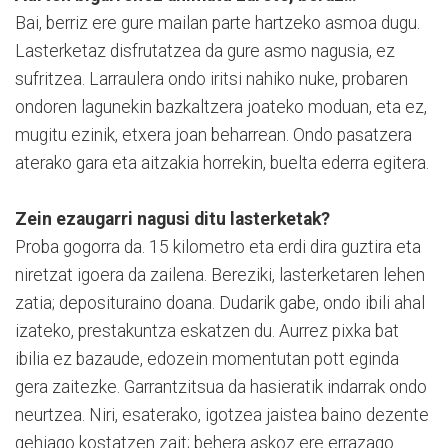
Bai, berriz ere gure mailan parte hartzeko asmoa dugu.
Lasterketaz disfrutatzea da gure asmo nagusia, ez
sufritzea. Larraulera ondo iritsi nahiko nuke, probaren
ondoren lagunekin bazkaltzera joateko moduan, eta ez,
mugitu ezinik, etxera joan beharrean. Ondo pasatzera
aterako gara eta aitzakia horrekin, buelta ederra egitera.
Zein ezaugarri nagusi ditu lasterketak?
Proba gogorra da. 15 kilometro eta erdi dira guztira eta
niretzat igoera da zailena. Bereziki, lasterketaren lehen
zatia; deposituraino doana. Dudarik gabe, ondo ibili ahal
izateko, prestakuntza eskatzen du. Aurrez pixka bat
ibilia ez bazaude, edozein momentutan pott eginda
gera zaitezke. Garrantzitsua da hasieratik indarrak ondo
neurtzea. Niri, esaterako, igotzea jaistea baino dezente
gehiago kostatzen zait; behera askoz ere errazago