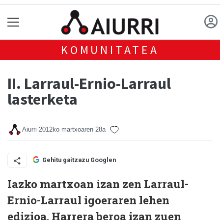
KOMUNITATEA
II. Larraul-Ernio-Larraul
lasterketa
Aiurri
2012ko martxoaren 28a
Gehitu gaitzazu Googlen
Iazko martxoan izan zen Larraul-
Ernio-Larraul igoeraren lehen
edizioa. Harrera beroa izan zuen