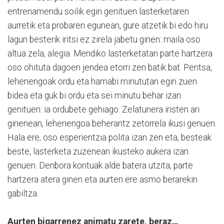
entrenamendu soilik egin genituen lasterketaren
aurretik eta probaren egunean, gure atzetik bi edo hiru
lagun besterik iritsi ez zirela jabetu ginen: maila oso
altua zela, alegia. Mendiko lasterketatan parte hartzera
oso ohituta dagoen jendea etorri zen batik bat. Pentsa,
lehenengoak ordu eta hamabi minututan egin zuen
bidea eta guk bi ordu eta sei minutu behar izan
genituen: ia ordubete gehiago. Zelatunera iristen ari
ginenean, lehenengoa beherantz zetorrela ikusi genuen.
Hala ere, oso esperientzia polita izan zen eta, besteak
beste, lasterketa zuzenean ikusteko aukera izan
genuen. Denbora kontuak alde batera utzita, parte
hartzera atera ginen eta aurten ere asmo berarekin
gabiltza.
Aurten bigarrenez animatu zarete, beraz…