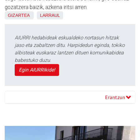
gozatzera baizik, azkena iritsi arren.
GIZARTEA
LARRAUL
AIURRI hedabideak eskualdeko nortasun hitzak
jaso eta zabaltzen ditu. Harpidedun eginda, tokiko
albisteak euskaraz lantzen dituen komunikabidea
babestuko duzu.
Egin AIURRIkide!
Erantzun