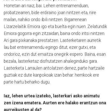
Horretan ari naiz, bai. Lehen entrenamenduan,
probatzearren, bide erdiraino joan nintzen eta, nire
mailan, nahiko ondo ibili nintzen. Bigarrenean
Lizarzelaitik Erniora igo eta buelta egin nuen. Zelatundik
Erniora gogorra egin zitzaidan, baina ondo iritsi nintzen.
Ari gara pixkanaka prestatzen. Lasterketaren aurretik
lau bat entrenamendu egingo ditut; ezer gutxi, eta
ondorioz, ezin dut emaitza onegirik espero. Baina, esan
bezala, lasterketaz disfrutatzen ahaleginduko gara.
Lasterketa Larraulen antolatzen denez, parte hartzaile
guztiak ez dute kanpokoak izan behar: herrikook ere
parte hartu beharko dugu.
Iaz, lehen urtea izateko, lasterkari asko animatu
zen izena ematera. Aurten ere halako erantzun ona
aurreikusten al da?