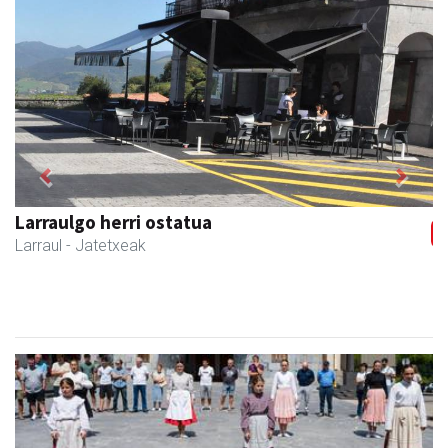
Previous
Next
Larraulgo herri ostatua
Larraul
- Jatetxeak