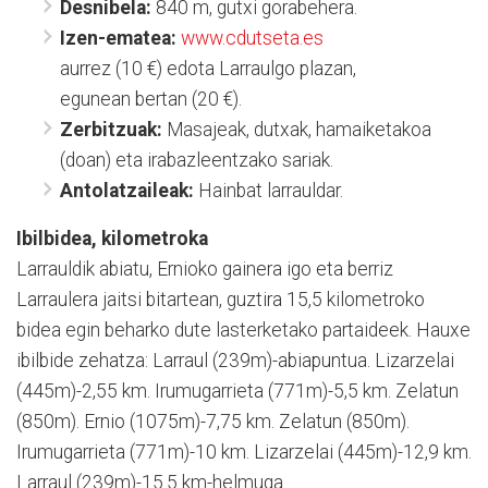
Desnibela:
840 m, gutxi gorabehera.
Izen-ematea:
www.cdutseta.es
aurrez (10 €) edota Larraulgo plazan,
egunean bertan (20 €).
Zerbitzuak:
Masajeak, dutxak, hamaiketakoa
(doan) eta irabazleentzako sariak.
Antolatzaileak:
Hainbat larrauldar.
Ibilbidea, kilometroka
Larrauldik abiatu, Ernioko gainera igo eta berriz
Larraulera jaitsi bitartean, guztira 15,5 kilometroko
bidea egin beharko dute lasterketako partaideek. Hauxe
ibilbide zehatza: Larraul (239m)-abiapuntua. Lizarzelai
(445m)-2,55 km. Irumugarrieta (771m)-5,5 km. Zelatun
(850m). Ernio (1075m)-7,75 km. Zelatun (850m).
Irumugarrieta (771m)-10 km. Lizarzelai (445m)-12,9 km.
Larraul (239m)-15.5 km-helmuga.