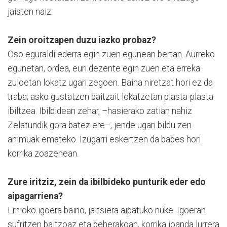
jaisten naiz.
Zein oroitzapen duzu iazko probaz?
Oso eguraldi ederra egin zuen egunean bertan. Aurreko
egunetan, ordea, euri dezente egin zuen eta erreka
zuloetan lokatz ugari zegoen. Baina niretzat hori ez da
traba; asko gustatzen baitzait lokatzetan plasta-plasta
ibiltzea. Ibilbidean zehar, –hasierako zatian nahiz
Zelatundik gora batez ere–, jende ugari bildu zen
animuak emateko. Izugarri eskertzen da babes hori
korrika zoazenean.
Zure iritziz, zein da ibilbideko punturik eder edo
aipagarriena?
Ernioko igoera baino, jaitsiera aipatuko nuke. Igoeran
sufritzen baitzoaz eta beherakoan, korrika joanda lurrera