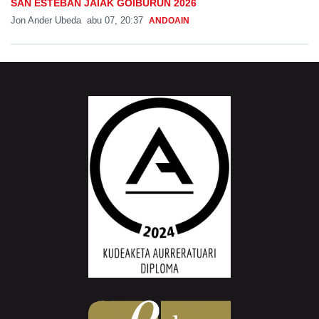
SAN ESTEBAN JAIAK GOIBURUN 2026
Jon Ander Ubeda
abu 07, 20:37
ANDOAIN