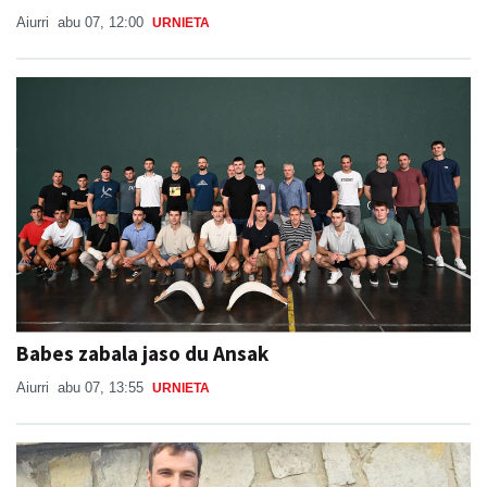
Aiurri
abu 07, 12:00
URNIETA
Babes zabala jaso du Ansak
Aiurri
abu 07, 13:55
URNIETA