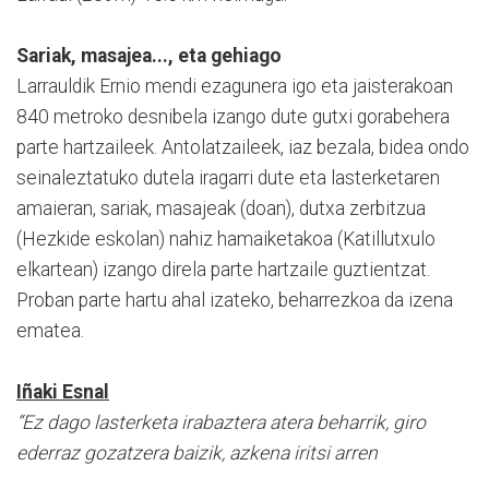
Sariak, masajea..., eta gehiago
Larrauldik Ernio mendi ezagunera igo eta jaisterakoan
840 metroko desnibela izango dute gutxi gorabehera
parte hartzaileek. Antolatzaileek, iaz bezala, bidea ondo
seinaleztatuko dutela iragarri dute eta lasterketaren
amaieran, sariak, masajeak (doan), dutxa zerbitzua
(Hezkide eskolan) nahiz hamaiketakoa (Katillutxulo
elkartean) izango direla parte hartzaile guztientzat.
Proban parte hartu ahal izateko, beharrezkoa da izena
ematea.
Iñaki Esnal
“Ez dago lasterketa irabaztera atera beharrik, giro
ederraz gozatzera baizik, azkena iritsi arren