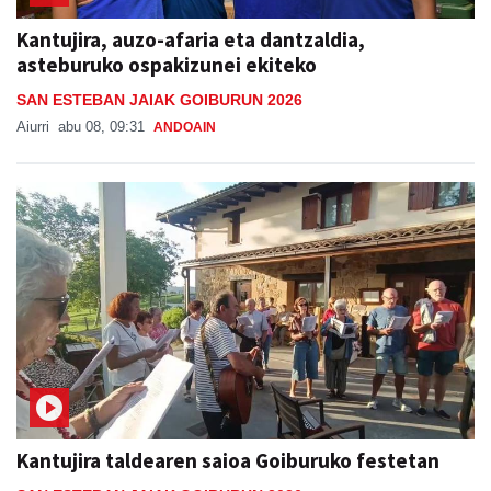
Kantujira, auzo-afaria eta dantzaldia,
asteburuko ospakizunei ekiteko
SAN ESTEBAN JAIAK GOIBURUN 2026
Aiurri
abu 08, 09:31
ANDOAIN
Kantujira taldearen saioa Goiburuko festetan