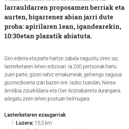
larrauldarren proposamen berriak eta
aurten, bigarrenez abian jarri dute
proba: apirilaren 1ean, igandearekin,
10:30etan plazatik abiatuta.
Giro ederra eta parte hartze zabala nagusitu ziren iaz,
lasterketaren lehen edizioan. Ia 200 pertsonak hartu
zuen parte, gizon nahiz emakumeak; gehiengo nagusia
gizonezkoena izan bazen ere. Iazko txandan, Nerea
Amilibia zizurkildarra eta Oier Ariznabarreta durangarra
ailegatu ziren lehen postuan helmugara.
Lasterketaren ezaugarriak
Luzera:
15,5 km.