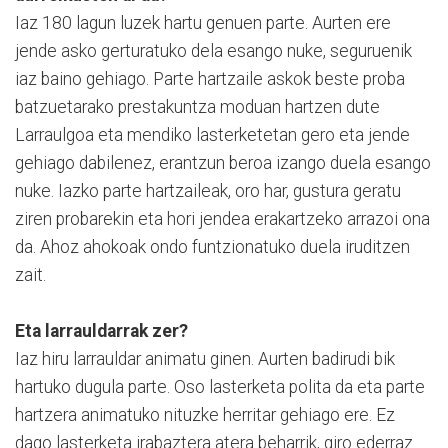
Iaz 180 lagun luzek hartu genuen parte. Aurten ere
jende asko gerturatuko dela esango nuke, seguruenik
iaz baino gehiago. Parte hartzaile askok beste proba
batzuetarako prestakuntza moduan hartzen dute
Larraulgoa eta mendiko lasterketetan gero eta jende
gehiago dabilenez, erantzun beroa izango duela esango
nuke. Iazko parte hartzaileak, oro har, gustura geratu
ziren probarekin eta hori jendea erakartzeko arrazoi ona
da. Ahoz ahokoak ondo funtzionatuko duela iruditzen
zait.
Eta larrauldarrak zer?
Iaz hiru larrauldar animatu ginen. Aurten badirudi bik
hartuko dugula parte. Oso lasterketa polita da eta parte
hartzera animatuko nituzke herritar gehiago ere. Ez
dago lasterketa irabaztera atera beharrik, giro ederraz