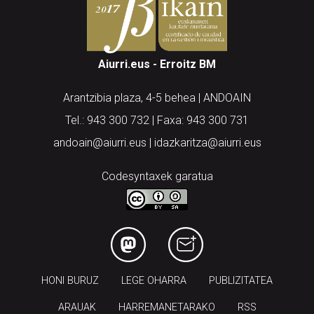
Aiurri.eus - Erroitz BM
Arantzibia plaza, 4-5 behea | ANDOAIN
Tel.: 943 300 732 | Faxa: 943 300 731
andoain@aiurri.eus | idazkaritza@aiurri.eus
Codesyntaxek garatua
HONI BURUZ
LEGE OHARRA
PUBLIZITATEA
ARAUAK
HARREMANETARAKO
RSS