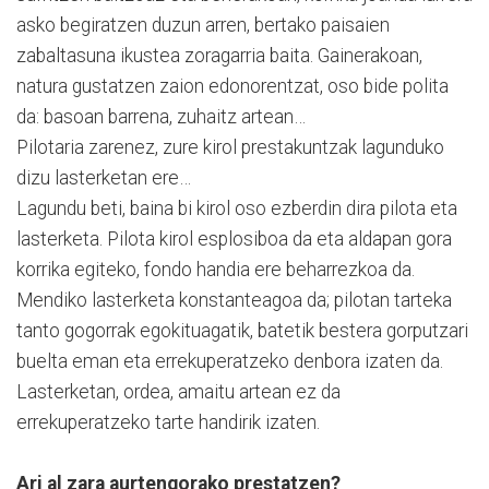
asko begiratzen duzun arren, bertako paisaien
zabaltasuna ikustea zoragarria baita. Gainerakoan,
natura gustatzen zaion edonorentzat, oso bide polita
da: basoan barrena, zuhaitz artean…
Pilotaria zarenez, zure kirol prestakuntzak lagunduko
dizu lasterketan ere…
Lagundu beti, baina bi kirol oso ezberdin dira pilota eta
lasterketa. Pilota kirol esplosiboa da eta aldapan gora
korrika egiteko, fondo handia ere beharrezkoa da.
Mendiko lasterketa konstanteagoa da; pilotan tarteka
tanto gogorrak egokituagatik, batetik bestera gorputzari
buelta eman eta errekuperatzeko denbora izaten da.
Lasterketan, ordea, amaitu artean ez da
errekuperatzeko tarte handirik izaten.
Ari al zara aurtengorako prestatzen?