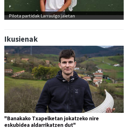
Pilota partidak Larraulgo jaietan
Ikusienak
"Banakako Txapelketan jokatzeko nire
eskubidea aldarrikatzen dut"