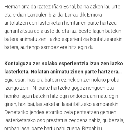
Hernaniarra da izatez Iñaki Esnal, baina azken lau urte
eta erdian Larraulen bizi da. Larrauldik Erniora
antolatzen den lasterketan herritarren parte hartzea
garrantzitsua dela uste du eta iaz, beste lagun batekin
batera animatu zen. Iazko esperientzia kontatzearekin
batera, aurtengo asmoez ere hitz egin du.
Kontaiguzu zer nolako esperientzia izan zen iazko
lasterketa. Nolatan animatu zinen parte hartzera…
Egia esan, hasiera batean ez nekien zer nolako proba
izango zen… Ni parte hartzeko gogoz nengoen eta
herriko lagun batekin hitz egin ondoren, animatu egin
ginen; hori bai, lasterketan lasai ibiltzeko asmoarekin.
Denetariko jendea etorriko zela pentsatzen genuen:
lasterketarako oso prestatua zegoena nahiz, gu bezala,
proban lasai parte hartu nahi zuena. Bizpahiru