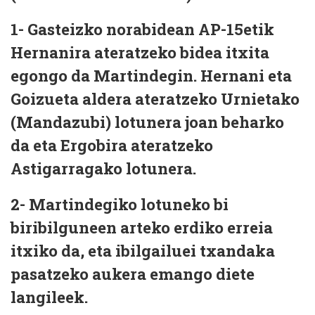
1- Gasteizko norabidean AP-15etik
Hernanira ateratzeko bidea itxita
egongo da Martindegin. Hernani eta
Goizueta aldera ateratzeko Urnietako
(Mandazubi) lotunera joan beharko
da eta Ergobira ateratzeko
Astigarragako lotunera.
2- Martindegiko lotuneko bi
biribilguneen arteko erdiko erreia
itxiko da, eta ibilgailuei txandaka
pasatzeko aukera emango diete
langileek.