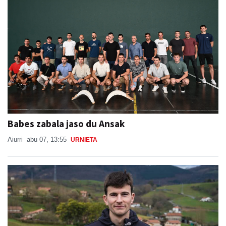
Babes zabala jaso du Ansak
Aiurri
abu 07, 13:55
URNIETA