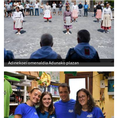
Adinekoei omenaldia Adunako plazan