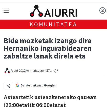
KOMUNITATEA
Bide mozketak izango dira
Hernaniko ingurabidearen
zabaltze lanak direla eta
Aiurri
2012ko martxoaren 27a
Gehitu gaitzazu Googlen
Asteartetik asteazkenerako gauean
(22:00etatik 06:00etara):