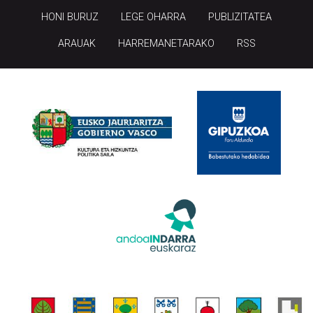
HONI BURUZ
LEGE OHARRA
PUBLIZITATEA
ARAUAK
HARREMANETARAKO
RSS