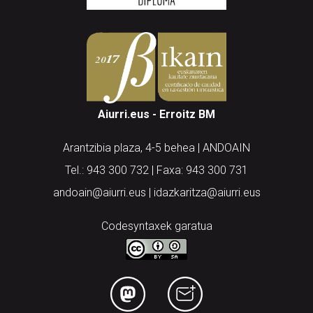
Aiurri.eus - Erroitz BM
Arantzibia plaza, 4-5 behea | ANDOAIN
Tel.: 943 300 732 | Faxa: 943 300 731
andoain@aiurri.eus | idazkaritza@aiurri.eus
Codesyntaxek garatua