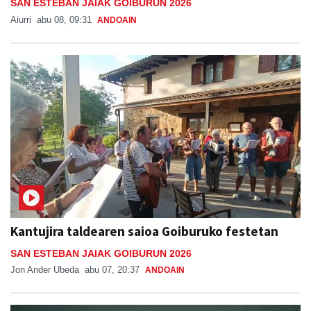
SAN ESTEBAN JAIAK GOIBURUN 2026
Aiurri
abu 08, 09:31
ANDOAIN
Kantujira taldearen saioa Goiburuko festetan
SAN ESTEBAN JAIAK GOIBURUN 2026
Jon Ander Ubeda
abu 07, 20:37
ANDOAIN