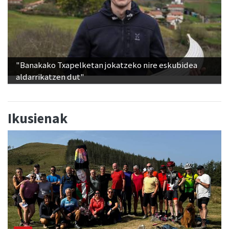
"Banakako Txapelketan jokatzeko nire eskubidea
aldarrikatzen dut"
Ikusienak