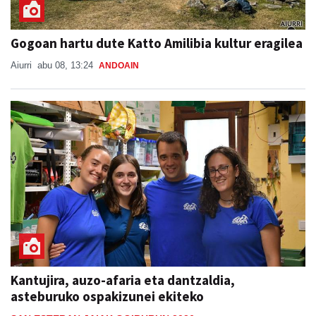
Gogoan hartu dute Katto Amilibia kultur eragilea
Aiurri
abu 08, 13:24
ANDOAIN
Kantujira, auzo-afaria eta dantzaldia,
asteburuko ospakizunei ekiteko