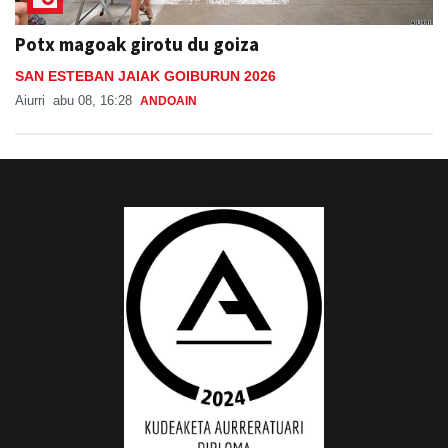
Potx magoak girotu du goiza
SAN ESTEBAN JAIAK GOIBURUN 2026
Aiurri
abu 08, 16:28
ANDOAIN