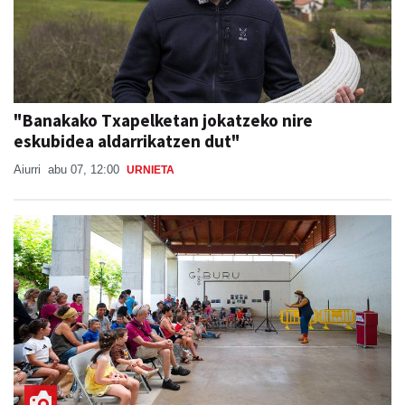
"Banakako Txapelketan jokatzeko nire
eskubidea aldarrikatzen dut"
Aiurri
abu 07, 12:00
URNIETA