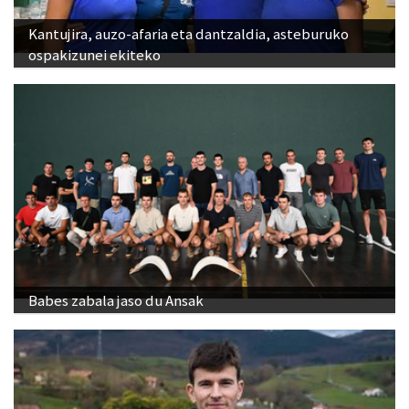
Kantujira, auzo-afaria eta dantzaldia, asteburuko
ospakizunei ekiteko
Babes zabala jaso du Ansak