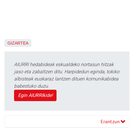
GIZARTEA
AIURRI hedabideak eskualdeko nortasun hitzak
jaso eta zabaltzen ditu. Harpidedun eginda, tokiko
albisteak euskaraz lantzen dituen komunikabidea
babestuko duzu.
Egin AIURRIkide!
Erantzun