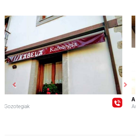
Previous
Next
Arindu fisioterapia eta osteopatia
Amasa-Villabona
- Fisioterapia