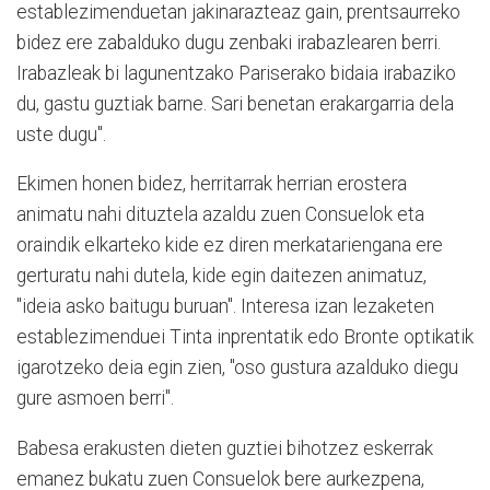
establezimenduetan jakinarazteaz gain, prentsaurreko
bidez ere zabalduko dugu zenbaki irabazlearen berri.
Irabazleak bi lagunentzako Pariserako bidaia irabaziko
du, gastu guztiak barne. Sari benetan erakargarria dela
uste dugu".
Ekimen honen bidez, herritarrak herrian erostera
animatu nahi dituztela azaldu zuen Consuelok eta
oraindik elkarteko kide ez diren merkatariengana ere
gerturatu nahi dutela, kide egin daitezen animatuz,
"ideia asko baitugu buruan". Interesa izan lezaketen
establezimenduei Tinta inprentatik edo Bronte optikatik
igarotzeko deia egin zien, "oso gustura azalduko diegu
gure asmoen berri".
Babesa erakusten dieten guztiei bihotzez eskerrak
emanez bukatu zuen Consuelok bere aurkezpena,