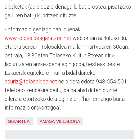
aldaketak (adibidez ordenagailu bat erostea, pisatzeko
gailuren bat...) kubritzen dituzte.
-Informazio gehiago nahi duenak
www.tolosaldeagaratzen.net
web orrian aurkituko du,
eta era berean, Tolosaldea mailan martxoaren 30ean,
ostirala, 13:30etan Tolosako Kultur Etxean diru-
laguntzaren aurkezpena egingo da, besteak beste.
Eskaerak egiteko e-mail-a bidal daiteke
aduriz@tolosaldea.net
helbidera edota 943-654-501
telefono zenbakira deitu, baina ahal duten guztiei
bilerara etortzeko deia egin zien, "han emango baita
informazio orokorragoa".
GIZARTEA
AMASA-VILLABONA