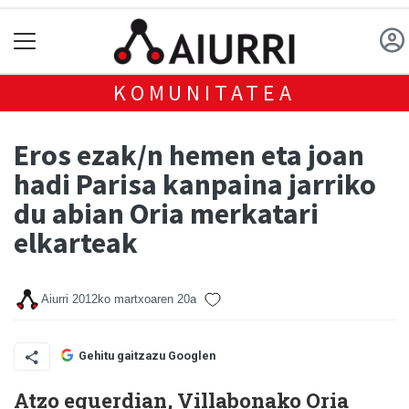
KOMUNITATEA
Eros ezak/n hemen eta joan
hadi Parisa kanpaina jarriko
du abian Oria merkatari
elkarteak
Aiurri
2012ko martxoaren 20a
Gehitu gaitzazu Googlen
Atzo eguerdian, Villabonako Oria