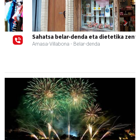
Previous
Next
Sahatsa belar-denda eta dietetika zentrua
Amasa-Villabona
- Belar-denda