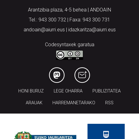
Arantzibia plaza, 4-5 behea | ANDOAIN
Tel.: 943 300 732 | Faxa: 943 300 731
andoain@aiurri.eus | idazkaritza@aiurri.eus
Codesyntaxek garatua
HONI BURUZ
LEGE OHARRA
PUBLIZITATEA
ARAUAK
HARREMANETARAKO
RSS