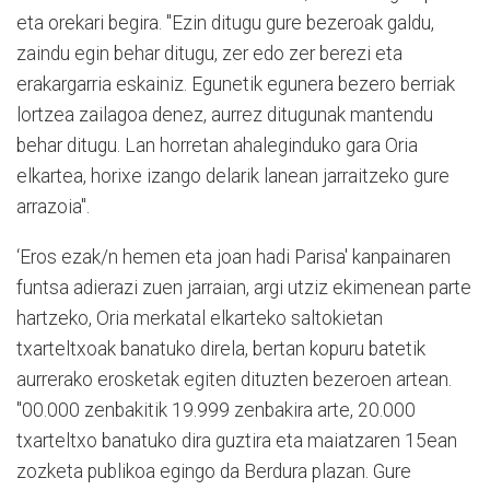
eta orekari begira. "Ezin ditugu gure bezeroak galdu,
zaindu egin behar ditugu, zer edo zer berezi eta
erakargarria eskainiz. Egunetik egunera bezero berriak
lortzea zailagoa denez, aurrez ditugunak mantendu
behar ditugu. Lan horretan ahaleginduko gara Oria
elkartea, horixe izango delarik lanean jarraitzeko gure
arrazoia".
‘Eros ezak/n hemen eta joan hadi Parisa' kanpainaren
funtsa adierazi zuen jarraian, argi utziz ekimenean parte
hartzeko, Oria merkatal elkarteko saltokietan
txarteltxoak banatuko direla, bertan kopuru batetik
aurrerako erosketak egiten dituzten bezeroen artean.
"00.000 zenbakitik 19.999 zenbakira arte, 20.000
txarteltxo banatuko dira guztira eta maiatzaren 15ean
zozketa publikoa egingo da Berdura plazan. Gure