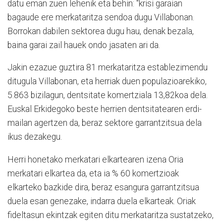
datu eman zuen lehenik eta behin: "krisi garaian
bagaude ere merkataritza sendoa dugu Villabonan.
Borrokan dabilen sektorea dugu hau, denak bezala,
baina garai zail hauek ondo jasaten ari da.
Jakin ezazue guztira 81 merkataritza establezimendu
ditugula Villabonan, eta herriak duen populazioarekiko,
5.863 bizilagun, dentsitate komertziala 13,82koa dela.
Euskal Erkidegoko beste herrien dentsitatearen erdi-
mailan agertzen da, beraz sektore garrantzitsua dela
ikus dezakegu.
Herri honetako merkatari elkartearen izena Oria
merkatari elkartea da, eta ia % 60 komertzioak
elkarteko bazkide dira, beraz esangura garrantzitsua
duela esan genezake, indarra duela elkarteak. Oriak
fideltasun ekintzak egiten ditu merkataritza sustatzeko,