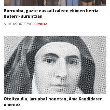
Burrunba, gazte euskaltzaleen ekimen berria
Beterri-Buruntzan
Aiurri
abu 07, 07:00
URNIETA
Otoitzaldia, larunbat honetan, Ama Kandidaren
omenez