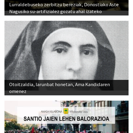
Lurraldebuseko zerbitzu bereziak, Donostiako Aste
Nagusiko su-artifizialez gozatu ahal izateko
Otoitzaldia, larunbat honetan, Ama Kandidaren
omenez