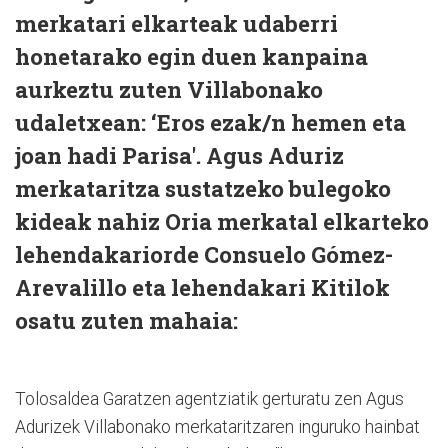
merkatari elkarteak udaberri
honetarako egin duen kanpaina
aurkeztu zuten Villabonako
udaletxean: ‘Eros ezak/n hemen eta
joan hadi Parisa'. Agus Aduriz
merkataritza sustatzeko bulegoko
kideak nahiz Oria merkatal elkarteko
lehendakariorde Consuelo Gómez-
Arevalillo eta lehendakari Kitilok
osatu zuten mahaia:
Tolosaldea Garatzen agentziatik gerturatu zen Agus
Adurizek Villabonako merkataritzaren inguruko hainbat