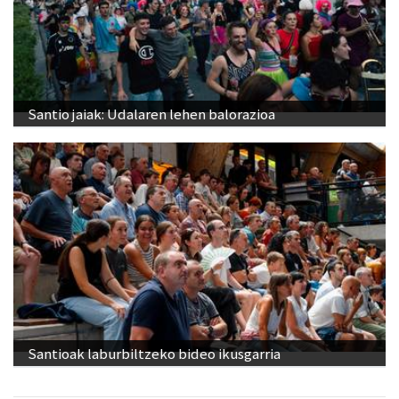
Santio jaiak: Udalaren lehen balorazioa
Santioak laburbiltzeko bideo ikusgarria