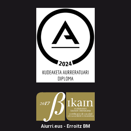
Aiurri.eus - Erroitz BM