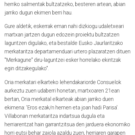
herriko salmentak bultzatzeko, besteren artean, abian
jarriko dugun ekimen berri hau.
Gure aldetik, eskerrak eman nahi dizkiogu udaletxeari
martxan jartzen dugun edozein proiektu bultzatzen
laguntzen digulako, eta bestalde Eusko Jaurlaritzako
merkataritza departamenduari urtero plazaratzen dituen
"Merkagune" diru-laguntzei esker horrelako ekintzak
egin ditzakegulako".
Oria merkatari elkarteko lehendakariorde Consuelok
aurkeztu zuen udaberri honetan, martxoaren 21ean
bertan, Oria merkatal elkarteak abian jarriko duen
ekimena: ‘Eros ezak/n hemen eta joan hadi Parisa'.
Villabonan merkataritza indartsua dugula eta
herriarentzat hain garrantzitsua den jarduera ekonomiko
horri eutsi behar zaiola azaldu zuen, herriaren garapen