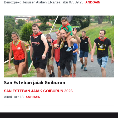
Berrozpeko Jesusen Alaben Elkartea
abu 07, 09:25
ANDOAIN
San Esteban jaiak Goiburun
SAN ESTEBAN JAIAK GOIBURUN 2026
Aiurri
uzt 18
ANDOAIN