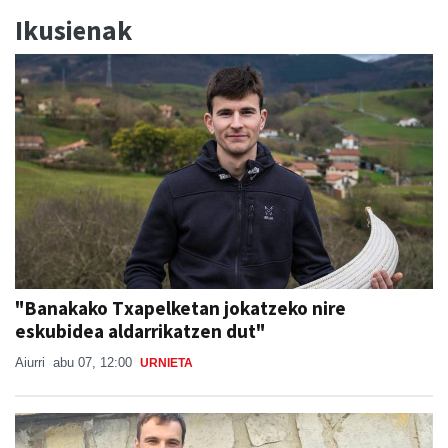
Ikusienak
"Banakako Txapelketan jokatzeko nire
eskubidea aldarrikatzen dut"
Aiurri
abu 07, 12:00
URNIETA