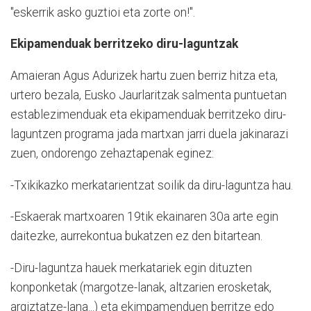
"eskerrik asko guztioi eta zorte on!".
Ekipamenduak berritzeko diru-laguntzak
Amaieran Agus Adurizek hartu zuen berriz hitza eta,
urtero bezala, Eusko Jaurlaritzak salmenta puntuetan
establezimenduak eta ekipamenduak berritzeko diru-
laguntzen programa jada martxan jarri duela jakinarazi
zuen, ondorengo zehaztapenak eginez:
-Txikikazko merkatarientzat soilik da diru-laguntza hau.
-Eskaerak martxoaren 19tik ekainaren 30a arte egin
daitezke, aurrekontua bukatzen ez den bitartean.
-Diru-laguntza hauek merkatariek egin dituzten
konponketak (margotze-lanak, altzarien erosketak,
argiztatze-lana...) eta ekimpamenduen berritze edo