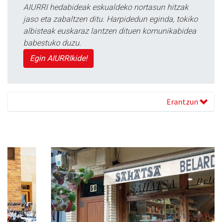
AIURRI hedabideak eskualdeko nortasun hitzak
jaso eta zabaltzen ditu. Harpidedun eginda, tokiko
albisteak euskaraz lantzen dituen komunikabidea
babestuko duzu.
Egin AIURRIkide!
Erantzun