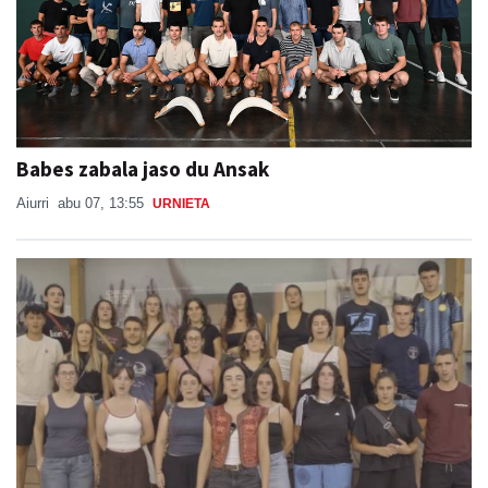
Babes zabala jaso du Ansak
Aiurri
abu 07, 13:55
URNIETA