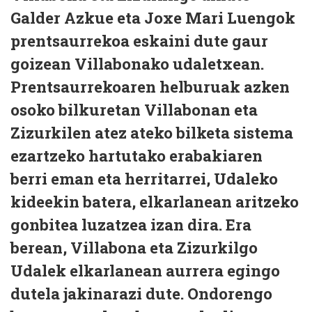
Galder Azkue eta Joxe Mari Luengok
prentsaurrekoa eskaini dute gaur
goizean Villabonako udaletxean.
Prentsaurrekoaren helburuak azken
osoko bilkuretan Villabonan eta
Zizurkilen atez ateko bilketa sistema
ezartzeko hartutako erabakiaren
berri eman eta herritarrei, Udaleko
kideekin batera, elkarlanean aritzeko
gonbitea luzatzea izan dira. Era
berean, Villabona eta Zizurkilgo
Udalek elkarlanean aurrera egingo
dutela jakinarazi dute. Ondorengo