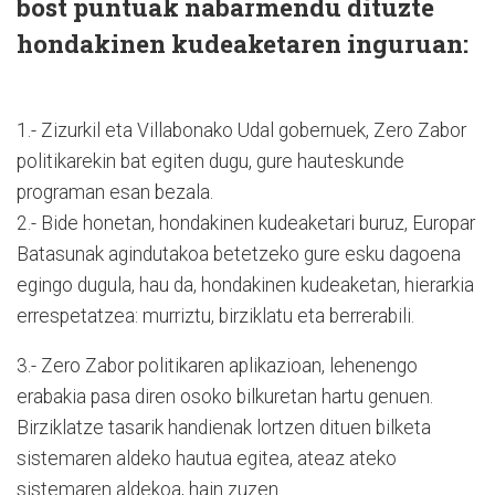
bost puntuak nabarmendu dituzte
hondakinen kudeaketaren inguruan:
1.- Zizurkil eta Villabonako Udal gobernuek, Zero Zabor
politikarekin bat egiten dugu, gure hauteskunde
programan esan bezala.
2.- Bide honetan, hondakinen kudeaketari buruz, Europar
Batasunak agindutakoa betetzeko gure esku dagoena
egingo dugula, hau da, hondakinen kudeaketan, hierarkia
errespetatzea: murriztu, birziklatu eta berrerabili.
3.- Zero Zabor politikaren aplikazioan, lehenengo
erabakia pasa diren osoko bilkuretan hartu genuen.
Birziklatze tasarik handienak lortzen dituen bilketa
sistemaren aldeko hautua egitea, ateaz ateko
sistemaren aldekoa, hain zuzen.