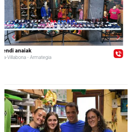
Previous
Next
Amane
Amasa-Villabona
- Arropa-dendak