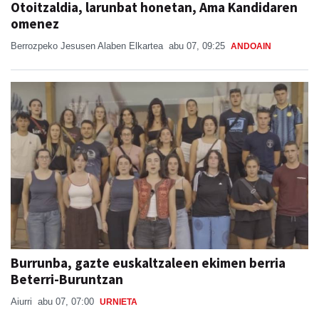
Otoitzaldia, larunbat honetan, Ama Kandidaren
omenez
Berrozpeko Jesusen Alaben Elkartea
abu 07, 09:25
ANDOAIN
Burrunba, gazte euskaltzaleen ekimen berria
Beterri-Buruntzan
Aiurri
abu 07, 07:00
URNIETA