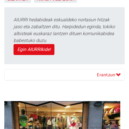
AIURRI hedabideak eskualdeko nortasun hitzak
jaso eta zabaltzen ditu. Harpidedun eginda, tokiko
albisteak euskaraz lantzen dituen komunikabidea
babestuko duzu.
Egin AIURRIkide!
Erantzun