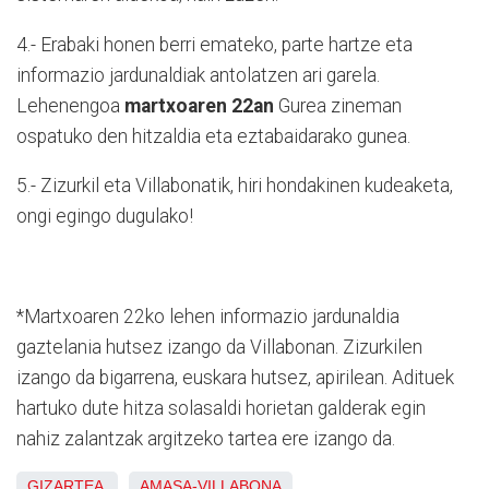
4.- Erabaki honen berri emateko, parte hartze eta
informazio jardunaldiak antolatzen ari garela.
Lehenengoa
martxoaren 22an
Gurea zineman
ospatuko den hitzaldia eta eztabaidarako gunea.
5.- Zizurkil eta Villabonatik, hiri hondakinen kudeaketa,
ongi egingo dugulako!
*Martxoaren 22ko lehen informazio jardunaldia
gaztelania hutsez izango da Villabonan. Zizurkilen
izango da bigarrena, euskara hutsez, apirilean. Adituek
hartuko dute hitza solasaldi horietan galderak egin
nahiz zalantzak argitzeko tartea ere izango da.
GIZARTEA
AMASA-VILLABONA