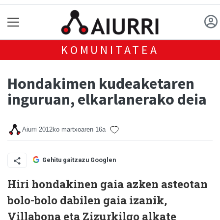
KOMUNITATEA
Hondakimen kudeaketaren
inguruan, elkarlanerako deia
Aiurri
2012ko martxoaren 16a
Gehitu gaitzazu Googlen
Hiri hondakinen gaia azken asteotan
bolo-bolo dabilen gaia izanik,
Villabona eta Zizurkilgo alkate