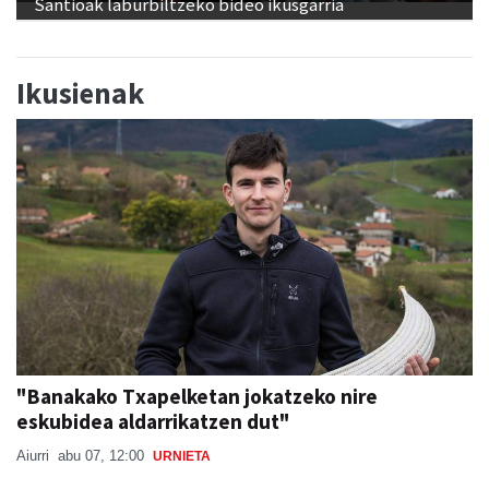
Santioak laburbiltzeko bideo ikusgarria
Ikusienak
"Banakako Txapelketan jokatzeko nire
eskubidea aldarrikatzen dut"
Aiurri
abu 07, 12:00
URNIETA