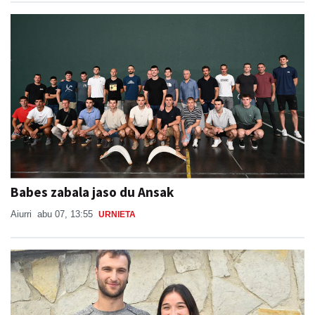
Babes zabala jaso du Ansak
Aiurri
abu 07, 13:55
URNIETA