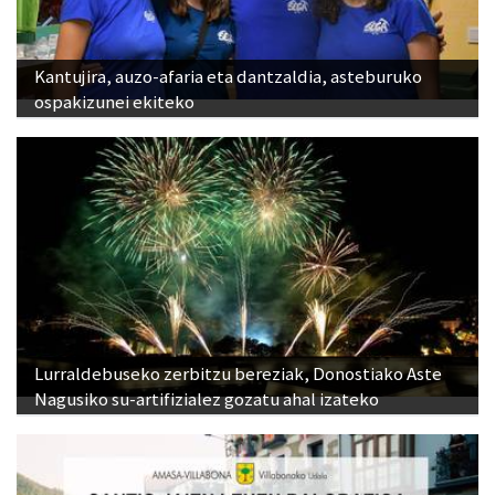
Kantujira, auzo-afaria eta dantzaldia, asteburuko
ospakizunei ekiteko
Lurraldebuseko zerbitzu bereziak, Donostiako Aste
Nagusiko su-artifizialez gozatu ahal izateko