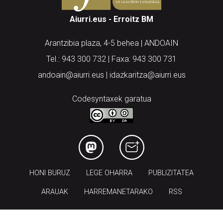
Aiurri.eus - Erroitz BM
Arantzibia plaza, 4-5 behea | ANDOAIN
Tel.: 943 300 732 | Faxa: 943 300 731
andoain@aiurri.eus | idazkaritza@aiurri.eus
Codesyntaxek garatua
HONI BURUZ
LEGE OHARRA
PUBLIZITATEA
ARAUAK
HARREMANETARAKO
RSS