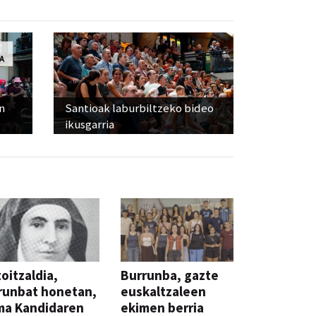
n
Santioak laburbiltzeko bideo
ikusgarria
oitzaldia,
Burrunba, gazte
runbat honetan,
euskaltzaleen
ma Kandidaren
ekimen berria