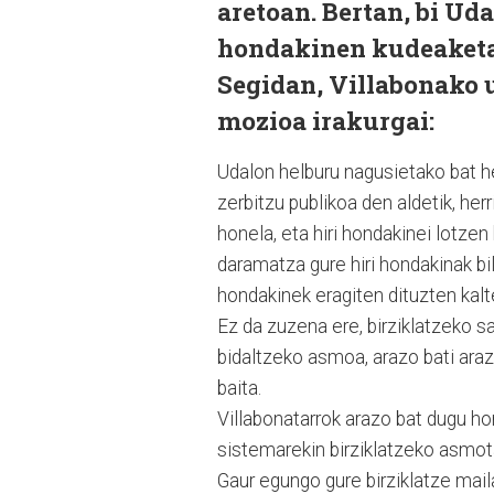
aretoan. Bertan, bi Ud
hondakinen kudeaketa
Segidan, Villabonako 
mozioa irakurgai:
Udalon helburu nagusietako bat he
zerbitzu publikoa den aldetik, herr
honela, eta hiri hondakinei lotz
daramatza gure hiri hondakinak bi
hondakinek eragiten dituzten kalt
Ez da zuzena ere, birziklatzeko s
bidaltzeko asmoa, arazo bati araz
baita.
Villabonatarrok arazo bat dugu h
sistemarekin birziklatzeko asmot
Gaur egungo gure birziklatze mail