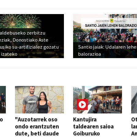
raldebuseko zerbitzu
eziak, Donostiako Aste
siko su-artifizialez gozatu
Santio jaiak: Udalaren lehe
 izateko
balorazioa
so
"Auzotarrek oso
Kantujira
Ot
ondo erantzuten
taldearen saioa
la
dute, beti daude
Goiburuko
A