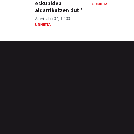
eskubidea
URNIETA
aldarrikatzen dut"
Aiurri
abu 07, 12:00
URNIETA