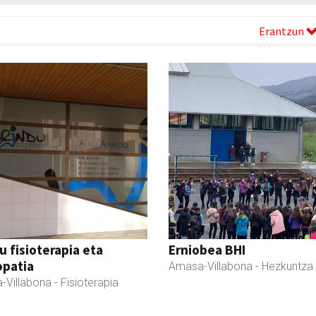
Erantzun
u fisioterapia eta
Erniobea BHI
opatia
Amasa-Villabona
- Hezkuntza
-Villabona
- Fisioterapia