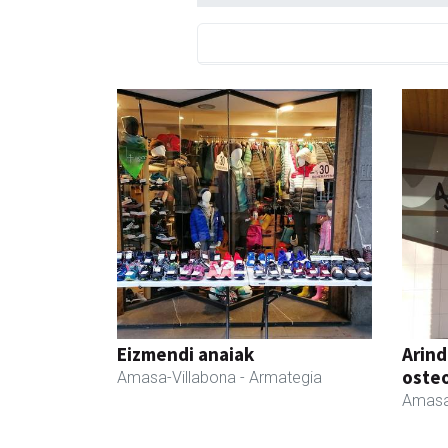
Eizmendi anaiak
Arind
oste
Amasa-Villabona
- Armategia
Amasa