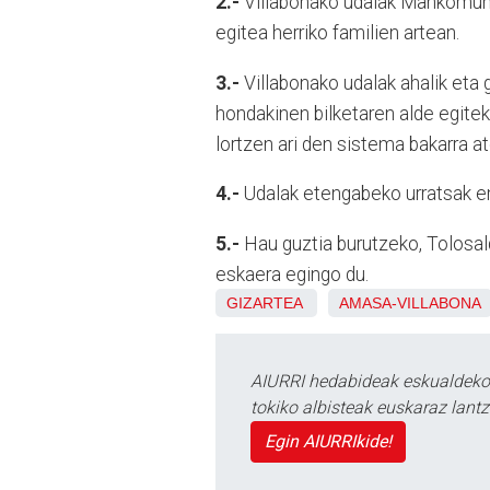
2.-
Villabonako udalak Mankomuni
egitea herriko familien artean.
3.-
Villabonako udalak ahalik eta g
hondakinen bilketaren alde egite
lortzen ari den sistema bakarra at
4.-
Udalak etengabeko urratsak em
5.-
Hau guztia burutzeko, Tolosa
eskaera egingo du.
GIZARTEA
AMASA-VILLABONA
AIURRI hedabideak eskualdeko n
tokiko albisteak euskaraz lan
Egin AIURRIkide!