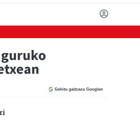
nguruko
letxean
Gehitu gaitzazu Googlen
ri