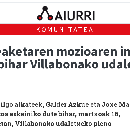
KOMUNITATEA
aketaren mozioaren i
bihar Villabonako uda
ilgo alkateek, Galder Azkue eta Joxe Ma
oa eskeiniko dute bihar, martxoak 16,
0etan, Villabonako udaletxeko pleno