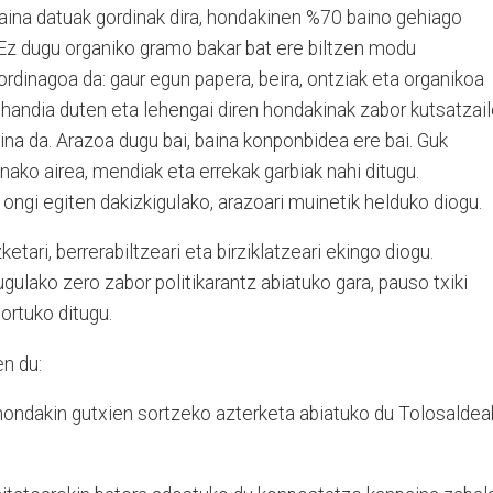
baina datuak gordinak dira, hondakinen %70 baino gehiago
 Ez dugu organiko gramo bakar bat ere biltzen modu
gordinagoa da: gaur egun papera, beira, ontziak eta organikoa
o handia duten eta lehengai diren hondakinak zabor kutsatzai
zina da. Arazoa dugu bai, baina konponbidea ere bai. Guk
nako airea, mendiak eta errekak garbiak nahi ditugu.
 ongi egiten dakizkigulako, arazoari muinetik helduko diogu.
tari, berrerabiltzeari eta birziklatzeari ekingo diogu.
gulako zero zabor politikarantz abiatuko gara, pauso txiki
ortuko ditugu.
n du:
 hondakin gutxien sortzeko azterketa abiatuko du Tolosalde