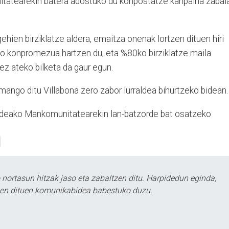
tatearekin batera adostuko du konpostatze kanpaina zabal
ehien birziklatze aldera, emaitza onenak lortzen dituen hiri
ko konpromezua hartzen du, eta %80ko birziklatze maila
ez ateko bilketa da gaur egun.
ango ditu Villabona zero zabor lurraldea bihurtzeko bidean.
ldeako Mankomunitatearekin lan-batzorde bat osatzeko
ortasun hitzak jaso eta zabaltzen ditu. Harpidedun eginda,
tzen dituen komunikabidea babestuko duzu.