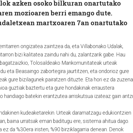
alok azken osoko bilkuran onartutako
ren mozioaren berri emango dute.
udaletxean martxoaren 7an onartutako
rritarren ongizatea zaintzea da, eta Villabonako Udalak,
itarron bizi kalitatea zaindu nahi du, zalantzarik gabe. Hau
en bagatzaizkio, Tolosaldeako Mankomunitateak urteak
ldu eta Beasaingo zabortegira jaurtitzen, eta ondorioz gure
eak gure bizilagunek pairatzen dituzte. Eta hori ez da zuzena
aioa guztiak baztertu eta gure hondakinak erraustera
o handiago batekin erantzutea arriskutsua izateaz gain antz
ondakinen kudeaketarekin. Urteak daramatzagu edukiontzien
an, baina urratsak eman baditugu ere, sistema ahitua dago.
a ez da %30era iristen, %90 birziklagarria denean. Denok