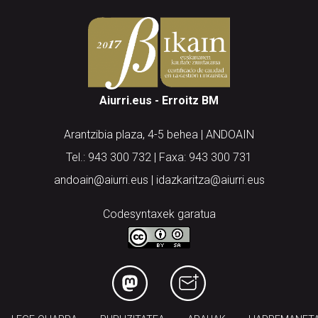
Aiurri.eus - Erroitz BM
Arantzibia plaza, 4-5 behea | ANDOAIN
Tel.: 943 300 732 | Faxa: 943 300 731
andoain@aiurri.eus | idazkaritza@aiurri.eus
Codesyntaxek garatua