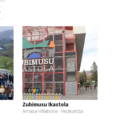
Zubimusu Ikastola
Amasa-Villabona
- Hezkuntza