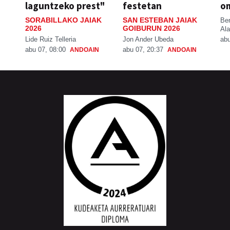
laguntzeko prest"
festetan
o
SORABILLAKO JAIAK
SAN ESTEBAN JAIAK
Be
2026
GOIBURUN 2026
Ala
Lide Ruiz Telleria
Jon Ander Ubeda
abu
abu 07, 08:00
abu 07, 20:37
ANDOAIN
ANDOAIN