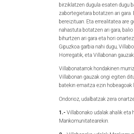
birziklatzen dugula esaten dugu 
zabortegietara botatzen ari gara.
bereizituan. Eta errealitatea are 
nahastuta botatzen ari gara, bali
bihurtzen ari gara eta hori onarte
Gipuzkoa garbia nahi dugu, Villabo
Horregatik, eta Villabonan gauzak
Villabonatarrok hondakinen murrizke
Villabonan gauzak ongi egiten ditu
batekin emaitza ezin hobeagoak l
Ondorioz, udalbatzak zera onartze
1.-
Villabonako udalak ahalik eta
Mankomunitatearekin.