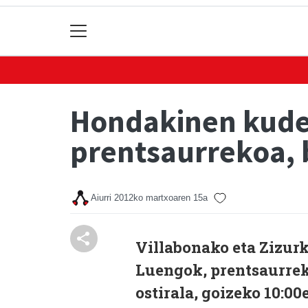
Hondakinen kude
prentsaurrekoa, 
Aiurri
2012ko martxoaren 15a
Villabonako eta Zizurk
Luengok, prentsaurrek
ostirala, goizeko 10:0