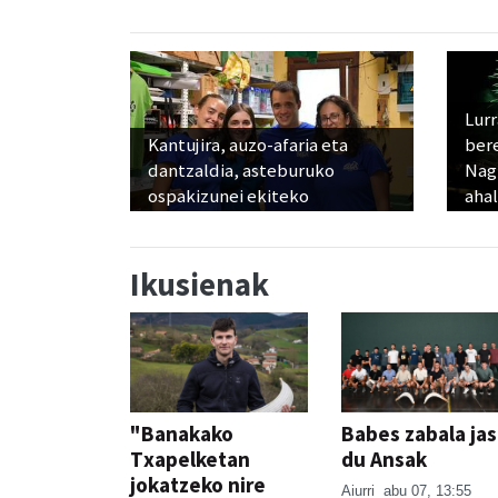
Lur
Kantujira, auzo-afaria eta
ber
dantzaldia, asteburuko
Nagu
ospakizunei ekiteko
ahal
Ikusienak
"Banakako
Babes zabala ja
Txapelketan
du Ansak
jokatzeko nire
Aiurri
abu 07, 13:55