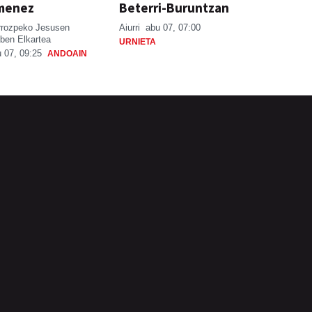
menez
Beterri-Buruntzan
rrozpeko Jesusen
Aiurri
abu 07, 07:00
ben Elkartea
URNIETA
 07, 09:25
ANDOAIN