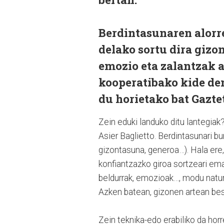
Berdintasunaren alorr
delako sortu dira gizo
emozio eta zalantzak 
kooperatibako kide den
du horietako bat Gazt
Zein eduki landuko ditu lantegiak
Asier Baglietto. Berdintasunari bu
gizontasuna, generoa…). Hala ere,
konfiantzazko giroa sortzeari ema
beldurrak, emozioak…, modu natura
Azken batean, gizonen artean bes
Zein teknika-edo erabiliko da hor