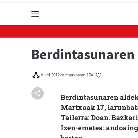
Berdintasunaren 
Aiurri
2012ko martxoaren 15a
Berdintasunaren aldek
Martxoak 17, larunbata
Tailerra: Doan. Bazkari
Izen-ematea: andoain
bertan.