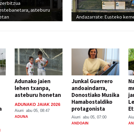
 zerbitzua
estebanetara, asteburu
etan
Andazarrate: Eusteko kem
Adunako jaien
Junkal Guerrero
N
lehen txanpa,
andoaindarra,
mu
asteburu honetan
Donostiako Musika
ja
Hamabostaldiko
Le
ADUNAKO JAIAK 2026
a
protagonista
Et
Aiurri
abu 05, 08:47
ADUNA
Aiurri
abu 05, 07:00
Aiu
ANDOAIN
AN
N