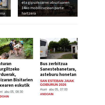
eta gipuzkoarrei abuztuaren
14ko mobilizazioan parte
ena
hartzera
aturan
Bus zerbitzua
rgiltzeko
Sanestebanetara,
rduerak,
asteburu honetan
izaran Bisitarien
SAN ESTEBAN JAIAK
xearen eskutik
GOIBURUN 2026
Aiurri
abu 05, 07:00
rri
abu 05, 08:30
ANDOAIN
DOAIN