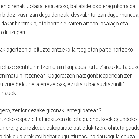
zen direnak. Jolasa, esaterako, baliabide oso eraginkorra da
sen bidez ikasi izan dugu denetik, deskubritu izan dugu mundua
dakar berarekin, eta horrek elkarren artean lasaiago eta
 du izugarri.
ak agertzen al dituzte antzeko lantegietan parte hartzeko
orrelaxe sentitu nintzen orain laupabost urte Zarauzko taldek
a animatu nintzenean. Gogoratzen naiz gonbidapenean zer
azu zure beldur eta errezeloak; ez ukatu badauzkazunik”.
i hauek.
ero, zer lor dezake gizonak lantegi batean?
untzeko espazio bat irekitzen da, eta gizonezkoek egundoko
zan ere, gizonezkoak eskaparate bat edukitzera ohituta gaude
a dakigula erakutsi behar dugu, ziurtasuna daukagula gauza