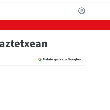
Gaztetxean
Gehitu gaitzazu Googlen