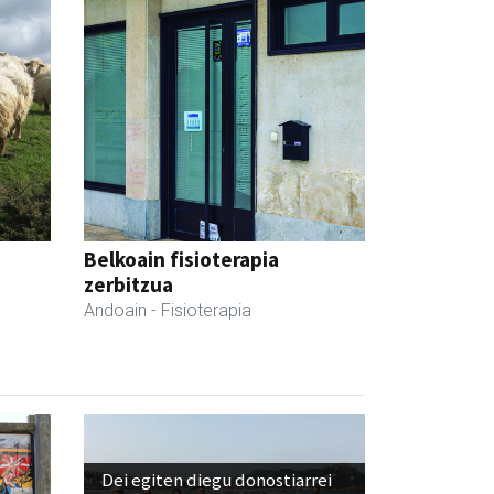
Belkoain fisioterapia
zerbitzua
Andoain
- Fisioterapia
Dei egiten diegu donostiarrei