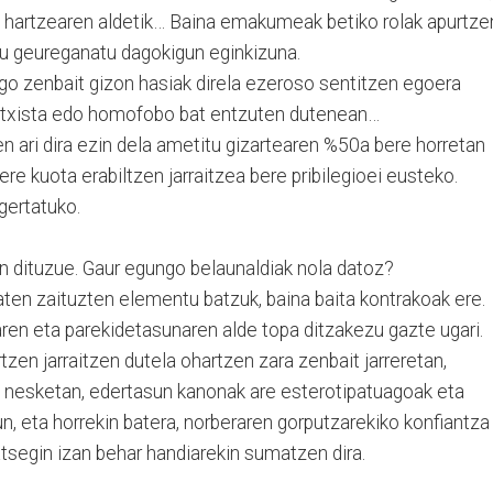
hartzearen aldetik… Baina emakumeak betiko rolak apurtze
ugu geureganatu dagokigun eginkizuna.
ago zenbait gizon hasiak direla ezeroso sentitzen egoera
atxista edo homofobo bat entzuten dutenean…
n ari dira ezin dela ametitu gizartearen %50a bere horretan
re kuota erabiltzen jarraitzea bere pribilegioei eusteko.
 gertatuko.
en dituzue. Gaur egungo belaunaldiak nola datoz?
ten zaituzten elementu batzuk, baina baita kontrakoak ere.
ren eta parekidetasunaren alde topa ditzakezu gazte ugari.
rtzen jarraitzen dutela ohartzen zara zenbait jarreretan,
o, nesketan, edertasun kanonak are esterotipatuagoak eta
un, eta horrekin batera, norberaren gorputzarekiko konfiantza
atsegin izan behar handiarekin sumatzen dira.