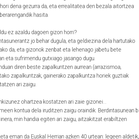
hori dena gezurra da, eta errealitatea den bezala aitortzea
berarengandik hasita.
ldu ez azaldu dagoen gizon horri?
intasunerantz jo behar dugula, eta geldiezina dela hartutako
ako da, eta gizonok zenbat eta lehenago jabetu bete
an eta sufrimendu gutxiago jasango dugu.
duan diren beste zapalkuntzen aurrean (arrazismoa,
tako zapalkuntzak, gainerako zapalkuntza horiek guztiak
tatzen ari zaigu.
inkizunez ohartzea kostatzen ari zaie gizonei…
een kontua dela iruditzen zaigu oraindik. Berdintasunean bi
inera, min handia egiten ari zaigu, aitzakitzat erabiltzen
eta eman da Euskal Herrian azken 40 urtean: legeen aldetik,