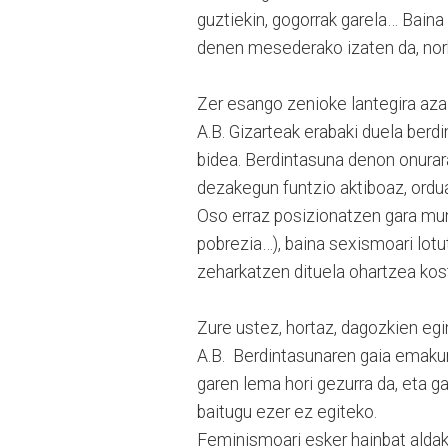
guztiekin, gogorrak garela… Baina 
denen mesederako izaten da, nor
Zer esango zenioke lantegira aza
A.B. Gizarteak erabaki duela berd
bidea. Berdintasuna denon onurar
dezakegun funtzio aktiboaz, ordu
Oso erraz posizionatzen gara mun
pobrezia…), baina sexismoari lotu
zeharkatzen dituela ohartzea kos
Zure ustez, hortaz, dagozkien eg
A.B. Berdintasunaren gaia emakum
garen lema hori gezurra da, eta ga
baitugu ezer ez egiteko.
Feminismoari esker hainbat aldak