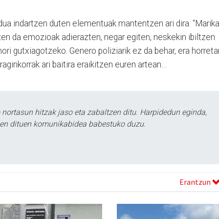
dua indartzen duten elementuak mantentzen ari dira. “Marika
tzen da emozioak adierazten, negar egiten, neskekin ibiltzen
ori gutxiagotzeko. Genero poliziarik ez da behar, era horreta
raginkorrak ari baitira eraikitzen euren artean…
ortasun hitzak jaso eta zabaltzen ditu. Harpidedun eginda,
tzen dituen komunikabidea babestuko duzu.
Erantzun