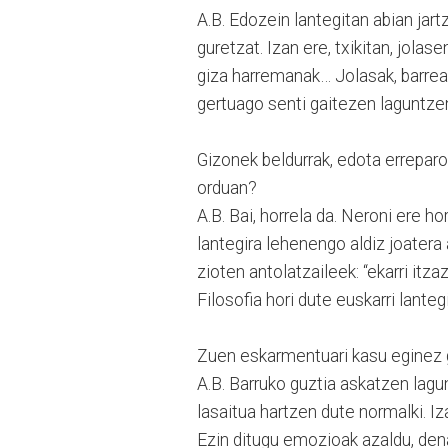
A.B. Edozein lantegitan abian jart
guretzat. Izan ere, txikitan, jola
giza harremanak… Jolasak, barrea 
gertuago senti gaitezen laguntzen
Gizonek beldurrak, edota erreparo
orduan?
A.B. Bai, horrela da. Neroni ere h
lantegira lehenengo aldiz joater
zioten antolatzaileek: “ekarri itz
Filosofia hori dute euskarri lanteg
Zuen eskarmentuari kasu eginez g
A.B. Barruko guztia askatzen lag
lasaitua hartzen dute normalki. I
Ezin ditugu emozioak azaldu, den