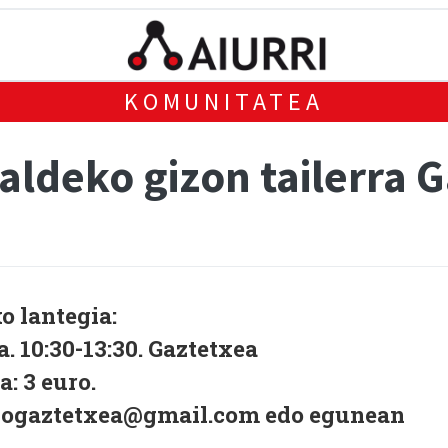
KOMUNITATEA
aldeko gizon tailerra 
o lantegia:
. 10:30-13:30. Gaztetxea
a: 3 euro.
gogaztetxea@gmail.com edo egunean