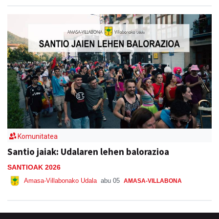
Komunitatea
Santio jaiak: Udalaren lehen balorazioa
SANTIOAK 2026
Amasa-Villabonako Udala
abu 05
AMASA-VILLABONA