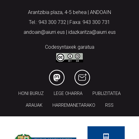
Arantzibia plaza, 4-5 behea | ANDOAIN
Tel.: 943 300 732 | Faxa: 943 300 731
andoain@aiurri.eus | idazkaritza@aiurri.eus
Codesyntaxek garatua
HONI BURUZ
LEGE OHARRA
PUBLIZITATEA
ARAUAK
HARREMANETARAKO
RSS