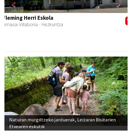
Previous
Next
Iraola aholkularitza
Amasa-Villabona
- Abokatuak
Naturan murgiltzeko jarduerak, Leizaran Bisitarien
Etxearen eskutik