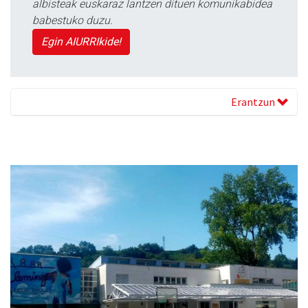
albisteak euskaraz lantzen dituen komunikabidea
babestuko duzu.
Egin AIURRIkide!
Erantzun