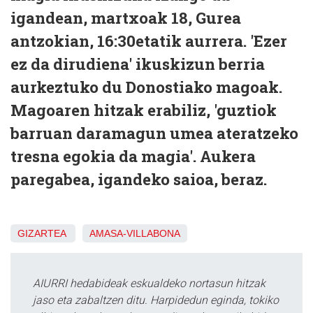
igandean, martxoak 18, Gurea
antzokian, 16:30etatik aurrera. 'Ezer
ez da dirudiena' ikuskizun berria
aurkeztuko du Donostiako magoak.
Magoaren hitzak erabiliz, 'guztiok
barruan daramagun umea ateratzeko
tresna egokia da magia'. Aukera
paregabea, igandeko saioa, beraz.
GIZARTEA
AMASA-VILLABONA
AIURRI hedabideak eskualdeko nortasun hitzak
jaso eta zabaltzen ditu. Harpidedun eginda, tokiko