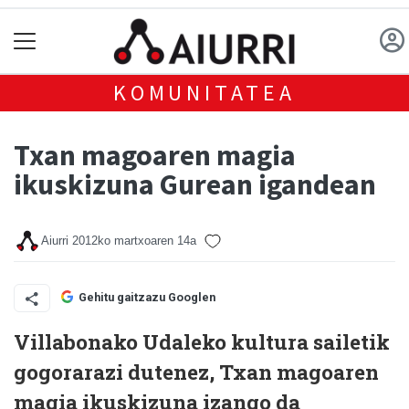
KOMUNITATEA
Txan magoaren magia
ikuskizuna Gurean igandean
Aiurri
2012ko martxoaren 14a
Gehitu gaitzazu Googlen
Villabonako Udaleko kultura sailetik
gogorarazi dutenez, Txan magoaren
magia ikuskizuna izango da