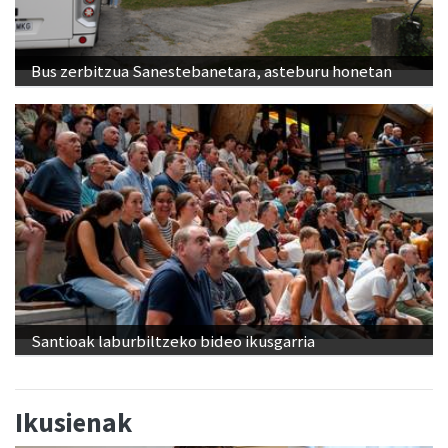
Bus zerbitzua Sanestebanetara, asteburu honetan
Santioak laburbiltzeko bideo ikusgarria
Ikusienak