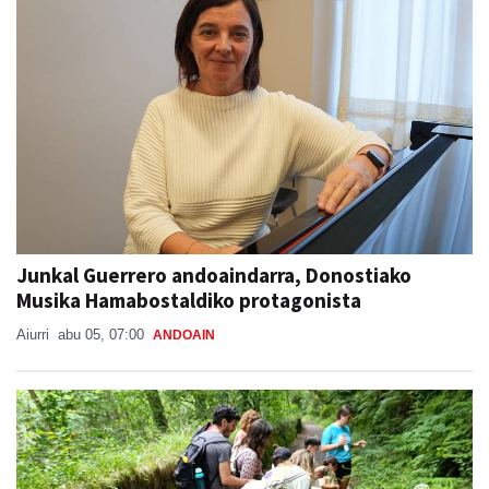
Junkal Guerrero andoaindarra, Donostiako
Musika Hamabostaldiko protagonista
Aiurri
abu 05, 07:00
ANDOAIN