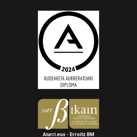
Aiurri.eus - Erroitz BM