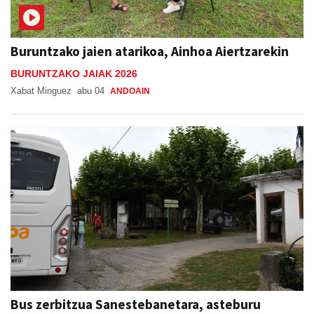
Buruntzako jaien atarikoa, Ainhoa Aiertzarekin
BURUNTZAKO JAIAK 2026
Xabat Minguez
abu 04
ANDOAIN
Bus zerbitzua Sanestebanetara, asteburu