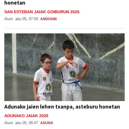
honetan
SAN ESTEBAN JAIAK GOIBURUN 2026
Aiurri
abu 05, 07:00
ANDOAIN
Adunako jaien lehen txanpa, asteburu honetan
ADUNAKO JAIAK 2026
Aiurri
abu 05, 08:47
ADUNA