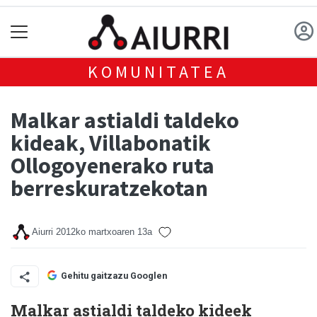
KOMUNITATEA
Malkar astialdi taldeko
kideak, Villabonatik
Ollogoyenerako ruta
berreskuratzekotan
Aiurri
2012ko martxoaren 13a
Gehitu gaitzazu Googlen
Malkar astialdi taldeko kideek