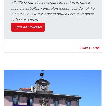
AIURRI hedabideak eskualdeko nortasun hitzak
jaso eta zabaltzen ditu. Harpidedun eginda, tokiko
albisteak euskaraz lantzen dituen komunikabidea
babestuko duzu.
Egin AIURRIkide!
Erantzun