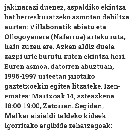
jakinarazi duenez, aspaldiko ekintza
bat berreskuratzeko asmotan dabiltza
aurten: Villabonatik abiatu eta
Ollogoyenera (Nafarroa) arteko ruta,
hain zuzen ere. Azken aldiz duela
zazpi urte burutu zuten ekintza hori.
Euren asmoa, datorren abuztuan,
1996-1997 urteetan jaiotako
gaztetxoekin egitea litzateke.
Izen-
ematea: Martxoak 14, asteazkena.
18:00-19:00, Zatorran.
Segidan,
Malkar aisialdi taldeko kideek
igorritako argibide zehatzagoak: