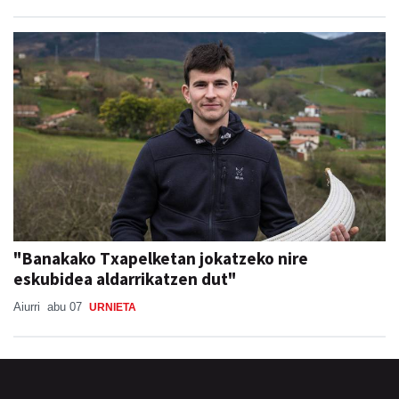
"Banakako Txapelketan jokatzeko nire
eskubidea aldarrikatzen dut"
Aiurri
abu 07
URNIETA