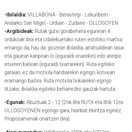
-Ibilaldia:
VILLABONA - Berastegi - Lekunberri -
Aralarko San Migel - Urdiain - Zudaire - OLLOGOYEN.
-Argibideak:
Rutak gutxi gorabehera egunean 4
ordukoak dira eta Udalekuetako ruten estiloko martxa
emango da, hau da: goizean ibilaldia, arratsaldean lasai
eta gauean kanpoan lo (eguraldi onarekin) edo aterpe,
etxeren batean (eguraldi txarrarekin). Ruta egiteko
garaian, ez da motxila handiarekin egingo, kotxean
eramango baitira. Ruta motxila txikiarekin egingo
litzake, ibilaldia egiteko beharrezko gauzak hartuta.
-Egunak:
Abuztuak 2 - 12 (2tik 8ra RUTA eta 8tik 12ra
OLLOGOYENEN egongo gara, hainbat ekintza eginez.
Proposamenak onartzen dira).