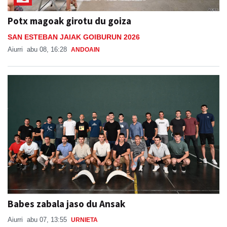
Potx magoak girotu du goiza
SAN ESTEBAN JAIAK GOIBURUN 2026
Aiurri
abu 08, 16:28
ANDOAIN
Babes zabala jaso du Ansak
Aiurri
abu 07, 13:55
URNIETA