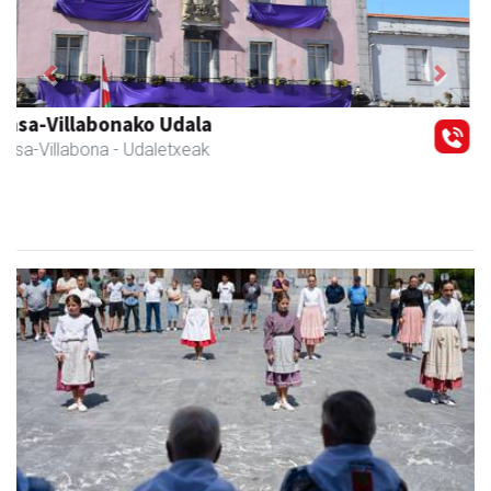
Previous
Next
Fleming Herri Eskola
Amasa-Villabona
- Hezkuntza