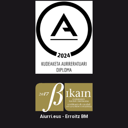
Aiurri.eus - Erroitz BM