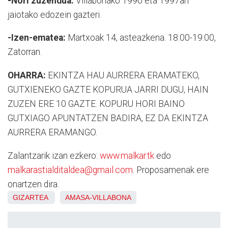
-Nori zuzendua:
Villabonako 1996 eta 1997an
jaiotako edozein gazteri.
-Izen-ematea:
Martxoak 14, asteazkena. 18:00-19:00,
Zatorran.
OHARRA:
EKINTZA HAU AURRERA ERAMATEKO,
GUTXIENEKO GAZTE KOPURUA JARRI DUGU, HAIN
ZUZEN ERE 10 GAZTE. KOPURU HORI BAINO
GUTXIAGO APUNTATZEN BADIRA, EZ DA EKINTZA
AURRERA ERAMANGO.
Zalantzarik izan ezkero:
www.malkar.tk
edo
malkarastialditaldea@gmail.com
. Proposamenak ere
onartzen dira.
GIZARTEA
AMASA-VILLABONA