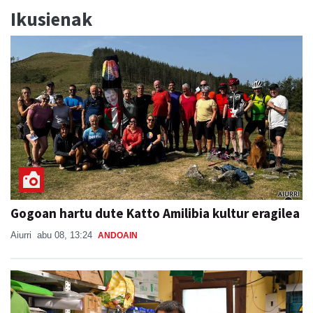
Ikusienak
Gogoan hartu dute Katto Amilibia kultur eragilea
Aiurri
abu 08, 13:24
ANDOAIN