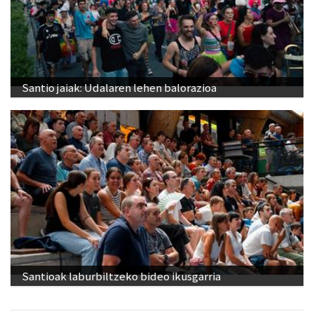
Santio jaiak: Udalaren lehen balorazioa
Santioak laburbiltzeko bideo ikusgarria