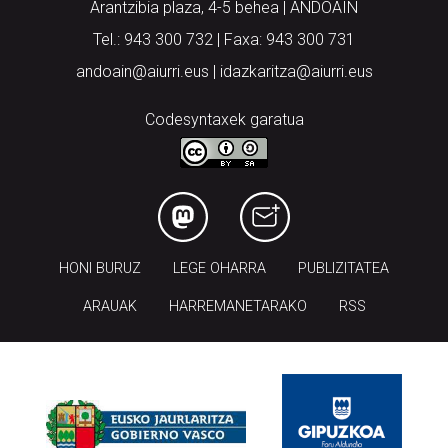
Arantzibia plaza, 4-5 behea | ANDOAIN
Tel.: 943 300 732 | Faxa: 943 300 731
andoain@aiurri.eus | idazkaritza@aiurri.eus
Codesyntaxek garatua
HONI BURUZ
LEGE OHARRA
PUBLIZITATEA
ARAUAK
HARREMANETARAKO
RSS