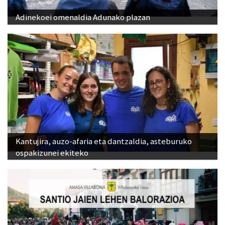
Adinekoei omenaldia Adunako plazan
Kantujira, auzo-afaria eta dantzaldia, asteburuko
ospakizunei ekiteko