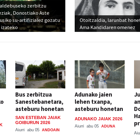
raldebuseko zerbitzu
eziak, Donostiako Aste
siko su-artifizialez gozatu
Otoitzaldia, larunbat hone
 izateko
Ama Kandidaren omenez
Bus zerbitzua
Adunako jaien
Ju
ko
Sanestebanetara,
lehen txanpa,
an
asteburu honetan
asteburu honetan
Do
H
SAN ESTEBAN JAIAK
ADUNAKO JAIAK 2026
pr
GOIBURUN 2026
K
Aiurri
abu 05
ADUNA
Aiurri
abu 05
ANDOAIN
Aiu