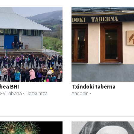
bea BHI
Txindoki taberna
-Villabona
- Hezkuntza
Andoain
-