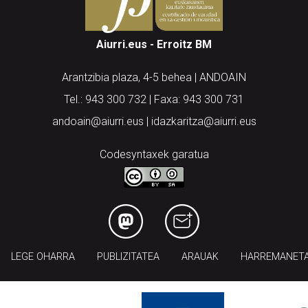
Aiurri.eus - Erroitz BM
Arantzibia plaza, 4-5 behea | ANDOAIN
Tel.: 943 300 732 | Faxa: 943 300 731
andoain@aiurri.eus | idazkaritza@aiurri.eus
Codesyntaxek garatua
LEGE OHARRA
PUBLIZITATEA
ARAUAK
HARREMANET