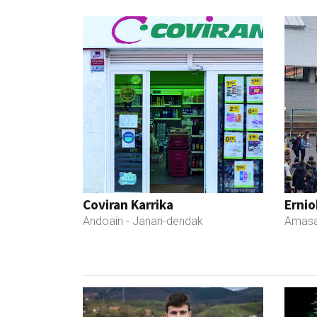
Coviran Karrika
Ernio
Andoain
- Janari-dendak
Amasa