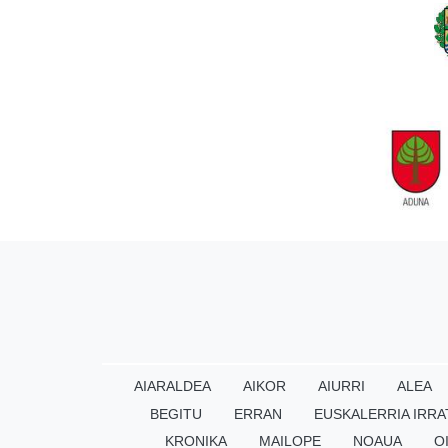
AIARALDEA
AIKOR
AIURRI
ALEA
BEGITU
ERRAN
EUSKALERRIA IRRA
KRONIKA
MAILOPE
NOAUA
O