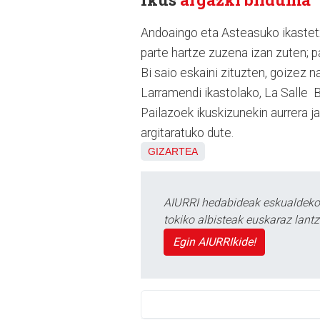
Andoaingo eta Asteasuko ikastetx
parte hartze zuzena izan zuten; pa
Bi saio eskaini zituzten, goizez n
Larramendi ikastolako, La Salle 
Pailazoek ikuskizunekin aurrera j
argitaratuko dute.
GIZARTEA
AIURRI hedabideak eskualdeko n
tokiko albisteak euskaraz lan
Egin AIURRIkide!