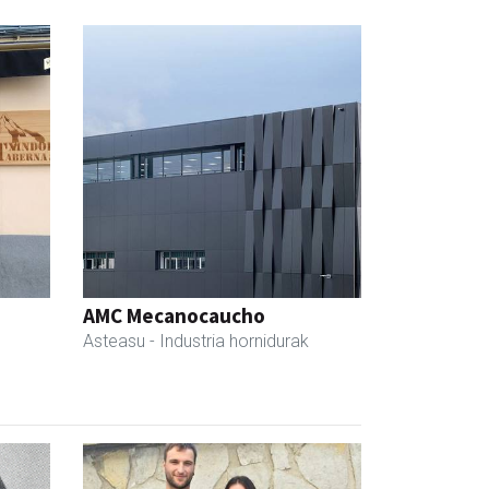
AMC Mecanocaucho
Asteasu
- Industria hornidurak