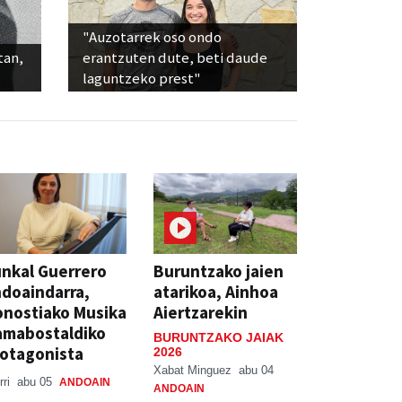
"Auzotarrek oso ondo
tan,
erantzuten dute, beti daude
laguntzeko prest"
nkal Guerrero
Buruntzako jaien
doaindarra,
atarikoa, Ainhoa
nostiako Musika
Aiertzarekin
amabostaldiko
BURUNTZAKO JAIAK
otagonista
2026
Xabat Minguez
abu 04
rri
abu 05
ANDOAIN
ANDOAIN