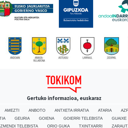
Gertuko informazioa, euskaraz
AMEZTI
ANBOTO
ANTXETA IRRATIA
ATARIA
AZP
TIA
GEURIA
GOIENA
GOIERRI TELEBISTA
GUAIXE
IZMENDI TELEBISTA
ORIO GUKA
TXINTXARRI
ZARAUT