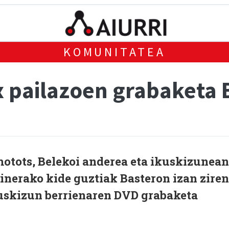
KOMUNITATEA
tx pailazoen grabaketa
motots, Belekoi anderea eta ikuskizunean
inerako kide guztiak Basteron izan ziren
kuskizun berrienaren DVD grabaketa