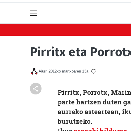
Pirritx eta Porro
Aiurri
2012ko martxoaren 13a
Pirritx, Porrotx, Mari
parte hartzen duten ga
aurreko asteartean, i
burutzeko.
Ikus
argazki bilduma