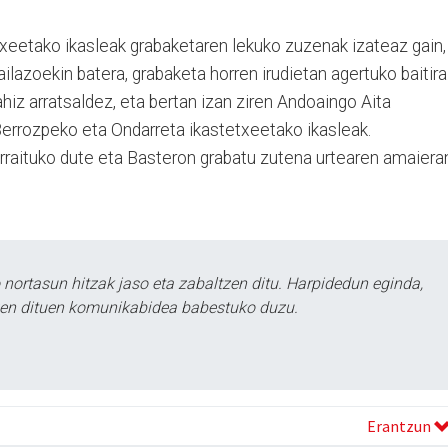
eetako ikasleak grabaketaren lekuko zuzenak izateaz gain,
ilazoekin batera, grabaketa horren irudietan agertuko baitira
ahiz arratsaldez, eta bertan izan ziren Andoaingo Aita
Berrozpeko eta Ondarreta ikastetxeetako ikasleak.
arraituko dute eta Basteron grabatu zutena urtearen amaiera
ortasun hitzak jaso eta zabaltzen ditu. Harpidedun eginda,
tzen dituen komunikabidea babestuko duzu.
Erantzun