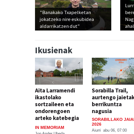
Lur
"Banakako Txapelketan
ber
jokatzeko nire eskubidea
Nagu
aldarrikatzen dut"
ahal
Ikusienak
Aita Larramendi
Sorabilla Trail,
ikastolako
aurtengo jaieta
sortzaileen eta
berrikuntza
ondorengoen
nagusia
arteko katebegia
SORABILLAKO JAIA
2026
IN MEMORIAM
Aiurri
abu 06, 07:00
Jon Ander Ubeda