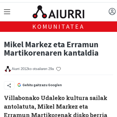
KOMUNITATEA
Mikel Markez eta Erramun
Martikorenaren kantaldia
Aiurri
2012ko otsailaren 29a
Gehitu gaitzazu Googlen
Villabonako Udaleko kultura sailak
antolatuta, Mikel Markez eta
Erramun Martikorenak disko berria