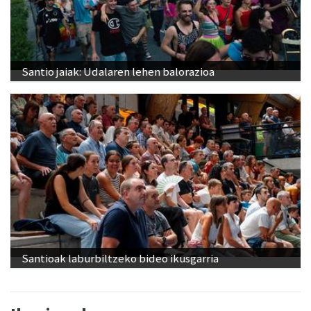
Santio jaiak: Udalaren lehen balorazioa
Santioak laburbiltzeko bideo ikusgarria