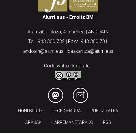
Aiurri.eus - Erroitz BM
Arantzibia plaza, 4-5 behea | ANDOAIN
Tel.: 943 300 732 | Faxa: 943 300 731
andoain@aiurri.eus | idazkaritza@aiurri.eus
Codesyntaxek garatua
HONI BURUZ
LEGE OHARRA
PUBLIZITATEA
ARAUAK
HARREMANETARAKO
RSS