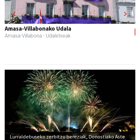
Previous
Next
Zubimusu Ikastola
Amasa-Villabona
- Hezkuntza
Lurraldebuseko zerbitzu bereziak, Donostiako Aste