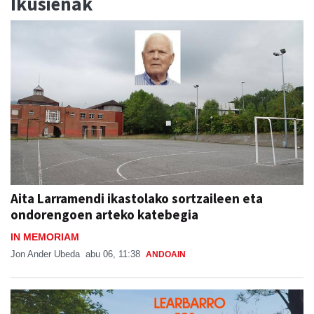
Ikusienak
Aita Larramendi ikastolako sortzaileen eta
ondorengoen arteko katebegia
IN MEMORIAM
Jon Ander Ubeda
abu 06, 11:38
ANDOAIN