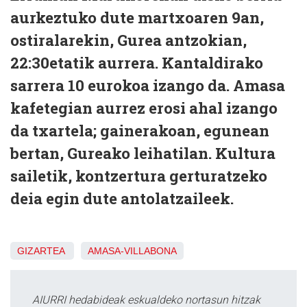
aurkeztuko dute martxoaren 9an,
ostiralarekin, Gurea antzokian,
22:30etatik aurrera. Kantaldirako
sarrera 10 eurokoa izango da. Amasa
kafetegian aurrez erosi ahal izango
da txartela; gainerakoan, egunean
bertan, Gureako leihatilan. Kultura
sailetik, kontzertura gerturatzeko
deia egin dute antolatzaileek.
GIZARTEA
AMASA-VILLABONA
AIURRI hedabideak eskualdeko nortasun hitzak