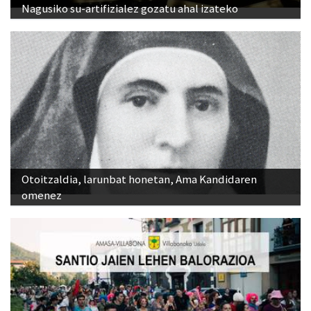
Nagusiko su-artifizialez gozatu ahal izateko
Otoitzaldia, larunbat honetan, Ama Kandidaren
omenez