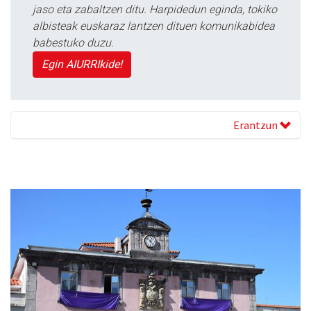
jaso eta zabaltzen ditu. Harpidedun eginda, tokiko
albisteak euskaraz lantzen dituen komunikabidea
babestuko duzu.
Egin AIURRIkide!
Erantzun