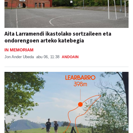
Aita Larramendi ikastolako sortzaileen eta
ondorengoen arteko katebegia
IN MEMORIAM
Jon Ander Ubeda
abu 06, 11:38
ANDOAIN