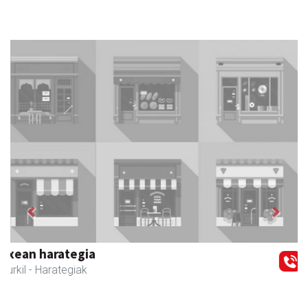
Previous
Next
Zizurkilgo Udala
Zizurkil
- Udaletxeak