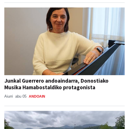
Junkal Guerrero andoaindarra, Donostiako
Musika Hamabostaldiko protagonista
Aiurri
abu 05
ANDOAIN