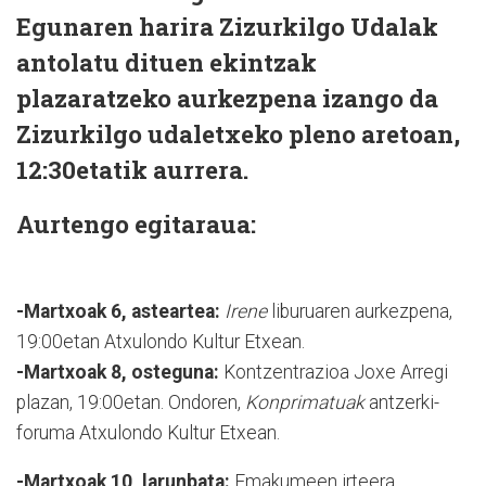
Egunaren harira Zizurkilgo Udalak
antolatu dituen ekintzak
plazaratzeko aurkezpena izango da
Zizurkilgo udaletxeko pleno aretoan,
12:30etatik aurrera.
Aurtengo egitaraua:
-Martxoak 6, asteartea:
Irene
liburuaren aurkezpena,
19:00etan Atxulondo Kultur Etxean.
-Martxoak 8, osteguna:
Kontzentrazioa Joxe Arregi
plazan, 19:00etan. Ondoren,
Konprimatuak
antzerki-
foruma Atxulondo Kultur Etxean.
-Martxoak 10, larunbata:
Emakumeen irteera