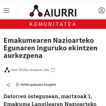
KOMUNITATEA
Emakumearen Nazioarteko
Egunaren inguruko ekintzen
aurkezpena
Aiurri
2012ko otsailaren 28a
Gehitu gaitzazu Googlen
Datorren ostegunean, martxoak 1,
Emakume Langilearen Nazioarteko