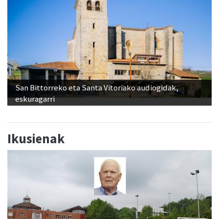
San Bittorreko eta Santa Vitoriako audiogidak,
eskuragarri
Ikusienak