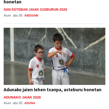
Aiurri
abu 05
ANDOAIN
Adunako jaien lehen txanpa, asteburu honetan
ADUNAKO JAIAK 2026
Aiurri
abu 05
ADUNA