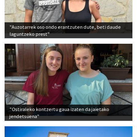
"Auzotarrek oso ondo erantzuten dute, beti daude
laguntzeko prest"
"Ostiraleko kontzertu gaua izaten da jaietako
jendetsuena"