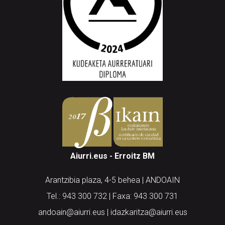
Aiurri.eus - Erroitz BM
Arantzibia plaza, 4-5 behea | ANDOAIN
Tel.: 943 300 732 | Faxa: 943 300 731
andoain@aiurri.eus | idazkaritza@aiurri.eus
Codesyntaxek garatua