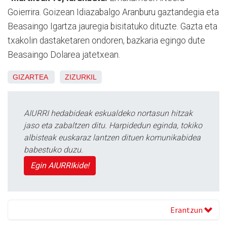
Goierrira. Goizean Idiazabalgo Aranburu gaztandegia eta
Beasaingo Igartza jauregia bisitatuko dituzte. Gazta eta
txakolin dastaketaren ondoren, bazkaria egingo dute
Beasaingo Dolarea jatetxean.
GIZARTEA
ZIZURKIL
AIURRI hedabideak eskualdeko nortasun hitzak
jaso eta zabaltzen ditu. Harpidedun eginda, tokiko
albisteak euskaraz lantzen dituen komunikabidea
babestuko duzu.
Egin AIURRIkide!
Erantzun