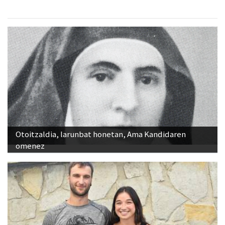
Otoitzaldia, larunbat honetan, Ama Kandidaren
omenez