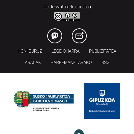
HONI BURUZ
LEGE OHARRA
PUBLIZITATEA
ARAUAK
HARREMANETARAKO
RSS