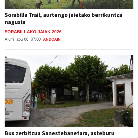
Sorabilla Trail, aurtengo jaietako berrikuntza
nagusia
SORABILLAKO JAIAK 2026
Aiurri
abu 06, 07:00
ANDOAIN
Bus zerbitzua Sanestebanetara, asteburu
honetan
SAN ESTEBAN JAIAK GOIBURUN 2026