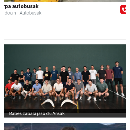
IZT Informatika Zerbitzu Integrala
Andoain
- IKT
Babes zabala jaso du Ansak