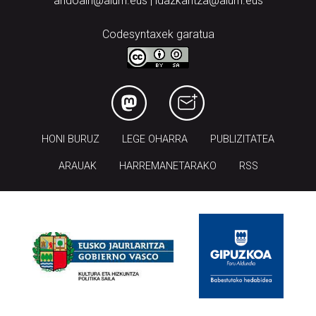
andoain@aiurri.eus | idazkaritza@aiurri.eus
Codesyntaxek garatua
HONI BURUZ
LEGE OHARRA
PUBLIZITATEA
ARAUAK
HARREMANETARAKO
RSS