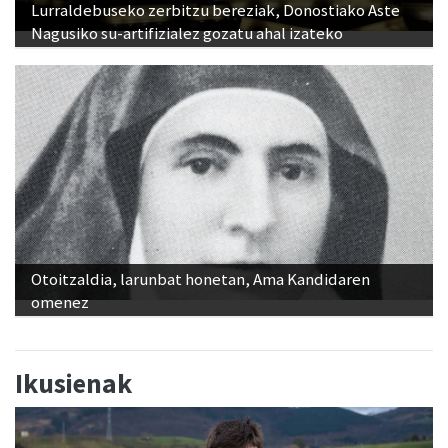
Lurraldebuseko zerbitzu bereziak, Donostiako Aste
Nagusiko su-artifizialez gozatu ahal izateko
Otoitzaldia, larunbat honetan, Ama Kandidaren
omenez
Ikusienak