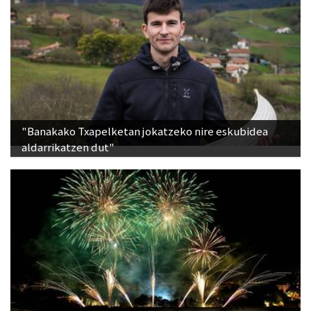
"Banakako Txapelketan jokatzeko nire eskubidea
aldarrikatzen dut"