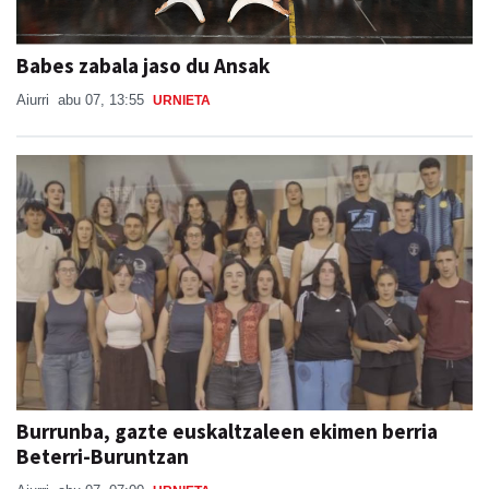
Babes zabala jaso du Ansak
Aiurri
abu 07, 13:55
URNIETA
Burrunba, gazte euskaltzaleen ekimen berria
Beterri-Buruntzan