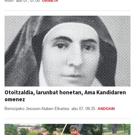
Aiurri
abu 07, 07:00
URNIETA
Otoitzaldia, larunbat honetan, Ama Kandidaren
omenez
Berrozpeko Jesusen Alaben Elkartea
abu 07, 09:25
ANDOAIN