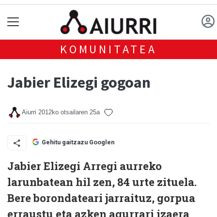
KOMUNITATEA
Jabier Elizegi gogoan
Aiurri
2012ko otsailaren 25a
Gehitu gaitzazu Googlen
Jabier Elizegi Arregi aurreko
larunbatean hil zen, 84 urte zituela.
Bere borondateari jarraituz, gorpua
erraustu eta azken agurrari izaera