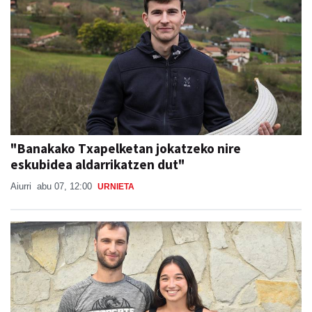
"Banakako Txapelketan jokatzeko nire
eskubidea aldarrikatzen dut"
Aiurri
abu 07, 12:00
URNIETA