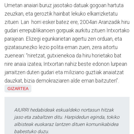
Umetan anaiari buruz jasotako datuak gogoan hartuta
zeuzkan, eta geroztik hainbat lekuko elkarrizketatu
zituen. Lan horri esker batez ere, 2004an Aranzadik hiru
gudari errepublikanoen gorpuak aurkitu zituen Intxortako
parajean. Elizegi egunkarietan agertu zen orduan, eta
gizatasunezko lezio polita eman zuen, zera aitortu
zuenean: “niretzat, gutxienekoa da hiru horietako bat
nire anaia izatea; Intxortan nahiz beste edonon lurpean
jarraitzen duten gudari eta miliziano guztiak anaiatzat
dauzkat, bizia demokraziaren alde eman baitzuten”.
GIZARTEA
AIURRI hedabideak eskualdeko nortasun hitzak
jaso eta zabaltzen ditu. Harpidedun eginda, tokiko
albisteak euskaraz lantzen dituen komunikabidea
babestuko duzu.