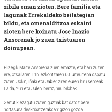
zibila eman zioten. Bere familia eta
lagunak Errekaldeko beilategian
bildu, eta omenalditxoa eskaini
zioten bere koinatu Jose Inazio
Ansorenak jo zuen txistuaren
doinupean.
Elizegik Maite Ansorena zuen emazte, eta hain zuzen
ere, otsailaren 11n, ezkontzaren 60. urteurrena ospatu
zuten. Jokin, Iñaki eta Jabier ziren euren hiru semeak.
Laida, Yuri eta Julen, berriz, hiru bilobak.
Gertutik ezagutu zuten guztiak bat datoz bere
nortasuna deskribatzerakoan: gizon gozoa