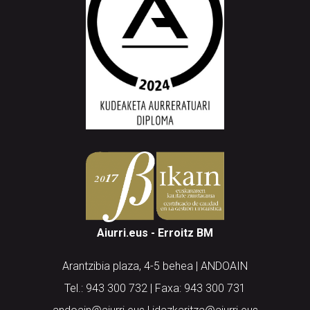
Aiurri.eus - Erroitz BM
Arantzibia plaza, 4-5 behea | ANDOAIN
Tel.: 943 300 732 | Faxa: 943 300 731