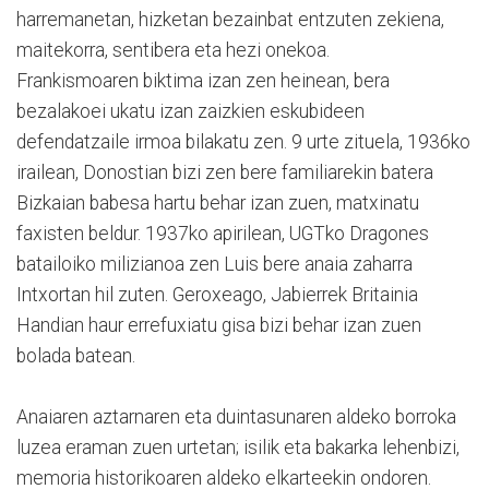
harremanetan, hizketan bezainbat entzuten zekiena,
maitekorra, sentibera eta hezi onekoa.
Frankismoaren biktima izan zen heinean, bera
bezalakoei ukatu izan zaizkien eskubideen
defendatzaile irmoa bilakatu zen. 9 urte zituela, 1936ko
irailean, Donostian bizi zen bere familiarekin batera
Bizkaian babesa hartu behar izan zuen, matxinatu
faxisten beldur. 1937ko apirilean, UGTko Dragones
batailoiko milizianoa zen Luis bere anaia zaharra
Intxortan hil zuten. Geroxeago, Jabierrek Britainia
Handian haur errefuxiatu gisa bizi behar izan zuen
bolada batean.
Anaiaren aztarnaren eta duintasunaren aldeko borroka
luzea eraman zuen urtetan; isilik eta bakarka lehenbizi,
memoria historikoaren aldeko elkarteekin ondoren.