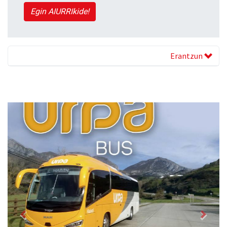
Egin AIURRIkide!
Erantzun
Previous
Next