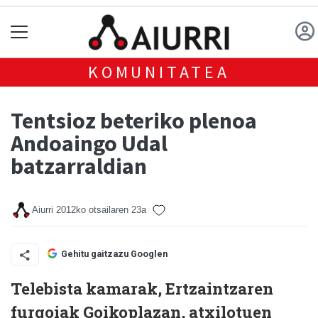
KOMUNITATEA
Tentsioz beteriko plenoa
Andoaingo Udal
batzarraldian
Aiurri
2012ko otsailaren 23a
Gehitu gaitzazu Googlen
Telebista kamarak, Ertzaintzaren
furgoiak Goikoplazan, atxilotuen