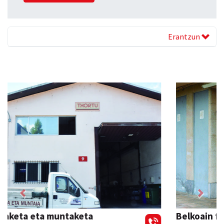
Erantzun
Previous
Next
Belkoain fisioterapia zerbitzua