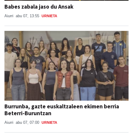
Babes zabala jaso du Ansak
Aiurri
abu 07, 13:55
URNIETA
Burrunba, gazte euskaltzaleen ekimen berria
Beterri-Buruntzan
Aiurri
abu 07, 07:00
URNIETA