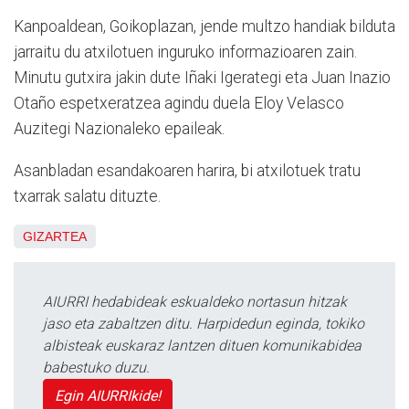
Kanpoaldean, Goikoplazan, jende multzo handiak bilduta
jarraitu du atxilotuen inguruko informazioaren zain.
Minutu gutxira jakin dute Iñaki Igerategi eta Juan Inazio
Otaño espetxeratzea agindu duela Eloy Velasco
Auzitegi Nazionaleko epaileak.
Asanbladan esandakoaren harira, bi atxilotuek tratu
txarrak salatu dituzte.
GIZARTEA
AIURRI hedabideak eskualdeko nortasun hitzak
jaso eta zabaltzen ditu. Harpidedun eginda, tokiko
albisteak euskaraz lantzen dituen komunikabidea
babestuko duzu.
Egin AIURRIkide!