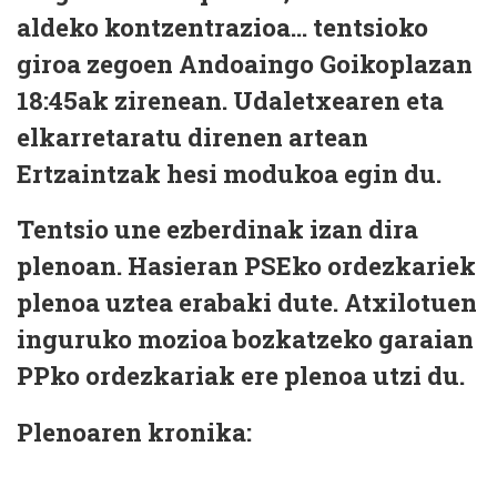
aldeko kontzentrazioa... tentsioko
giroa zegoen Andoaingo Goikoplazan
18:45ak zirenean. Udaletxearen eta
elkarretaratu direnen artean
Ertzaintzak hesi modukoa egin du.
Tentsio une ezberdinak izan dira
plenoan. Hasieran PSEko ordezkariek
plenoa uztea erabaki dute. Atxilotuen
inguruko mozioa bozkatzeko garaian
PPko ordezkariak ere plenoa utzi du.
Plenoaren kronika: