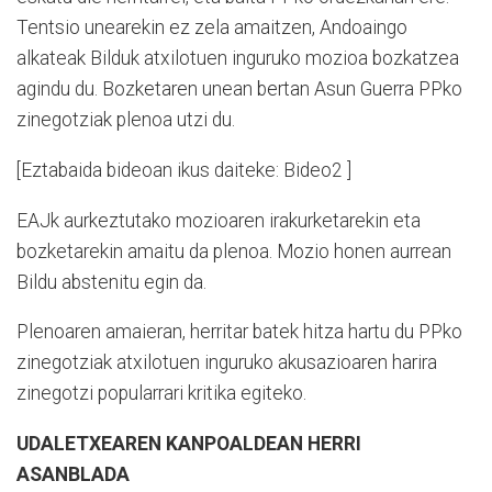
Tentsio unearekin ez zela amaitzen, Andoaingo
alkateak Bilduk atxilotuen inguruko mozioa bozkatzea
agindu du. Bozketaren unean bertan Asun Guerra PPko
zinegotziak plenoa utzi du.
[Eztabaida bideoan ikus daiteke: Bideo2 ]
EAJk aurkeztutako mozioaren irakurketarekin eta
bozketarekin amaitu da plenoa. Mozio honen aurrean
Bildu abstenitu egin da.
Plenoaren amaieran, herritar batek hitza hartu du PPko
zinegotziak atxilotuen inguruko akusazioaren harira
zinegotzi popularrari kritika egiteko.
UDALETXEAREN KANPOALDEAN HERRI
ASANBLADA