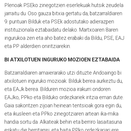
Plenoak PSEko zinegotzien eserlekuak hutsik zeudela
jarraitu du.
Oso gauza bitxia gertatu da, batzarraldiaren
9. puntuan Bilduk eta PSEk adostutako adierazpen
instituzionala eztabaidatu delako. Martxoaren 8aren
ingurukoa zen eta aho batez erabaki da Bildu, PSE, EAJ
eta PP alderdien oniritziarekin.
BI ATXILOTUEN INGURUKO MOZIOEN EZTABAIDA
Batzarraldiaren amaierarako utzi dituzte Andoaingo bi
atxilotuen inguruko mozioak. Bilduk berea aurkeztu du,
eta EAJk berea. Bilduren mozioa irakurri ondoren
EAJko, PPko eta Bilduko ordezkariek iritzia eman dute.
Gaia sakontzen zijoan heinean tentsioak gora egin du,
eta ikusleen eta PPko zinegotziaren artean ika-mika
handia sortu da. Alkateak behin eta berriro lasaitasuna
eskatu die herritarrei, eta baita PPko ordezkariari ere.