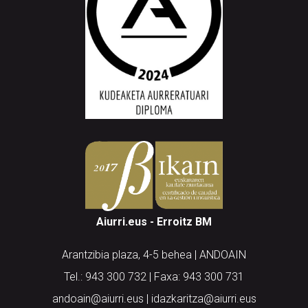
Aiurri.eus - Erroitz BM
Arantzibia plaza, 4-5 behea | ANDOAIN
Tel.: 943 300 732 | Faxa: 943 300 731
andoain@aiurri.eus | idazkaritza@aiurri.eus