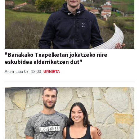
"Banakako Txapelketan jokatzeko nire
eskubidea aldarrikatzen dut"
Aiurri
abu 07, 12:00
URNIETA