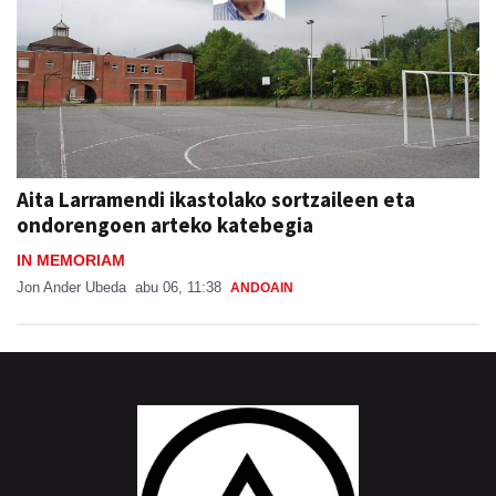
Aita Larramendi ikastolako sortzaileen eta
ondorengoen arteko katebegia
IN MEMORIAM
Jon Ander Ubeda
abu 06, 11:38
ANDOAIN