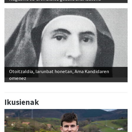
Otoitzaldia, larunbat honetan, Ama Kandidaren
omenez
Ikusienak