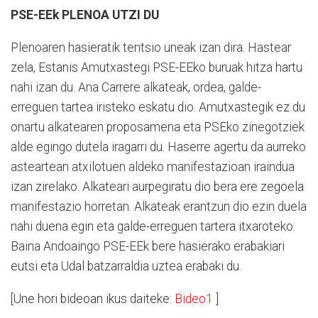
PSE-EEk PLENOA UTZI DU
Plenoaren hasieratik tentsio uneak izan dira. Hastear
zela, Estanis Amutxastegi PSE-EEko buruak hitza hartu
nahi izan du. Ana Carrere alkateak, ordea, galde-
erreguen tartea iristeko eskatu dio. Amutxastegik ez du
onartu alkatearen proposamena eta PSEko zinegotziek
alde egingo dutela iragarri du. Haserre agertu da aurreko
asteartean atxilotuen aldeko manifestazioan iraindua
izan zirelako. Alkateari aurpegiratu dio bera ere zegoela
manifestazio horretan. Alkateak erantzun dio ezin duela
nahi duena egin eta galde-erreguen tartera itxaroteko.
Baina Andoaingo PSE-EEk bere hasierako erabakiari
eutsi eta Udal batzarraldia uztea erabaki du.
[Une hori bideoan ikus daiteke:
Bideo1
]