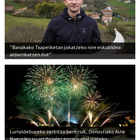
"Banakako Txapelketan jokatzeko nire eskubidea
aldarrikatzen dut"
Lurraldebuseko zerbitzu bereziak, Donostiako Aste
Nagusiko su-artifizialez gozatu ahal izateko