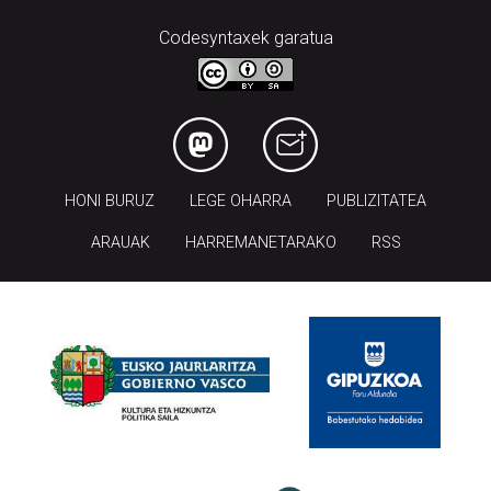
Codesyntaxek garatua
HONI BURUZ
LEGE OHARRA
PUBLIZITATEA
ARAUAK
HARREMANETARAKO
RSS