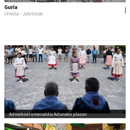
Guria
Urnieta
- Jatetxeak
Adinekoei omenaldia Adunako plazan