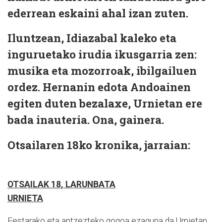
ederrean eskaini ahal izan zuten.
Iluntzean, Idiazabal kaleko eta
inguruetako irudia ikusgarria zen:
musika eta mozorroak, ibilgailuen
ordez. Hernanin edota Andoainen
egiten duten bezalaxe, Urnietan ere
bada inauteria. Ona, gainera.
Otsailaren 18ko kronika, jarraian:
OTSAILAK 18, LARUNBATA
URNIETA
Festarako eta antzezteko gogoa ezaguna da Urnietan.