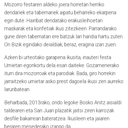
Mozorro festaren aldeko joera horretan herriko
dendariek eta tabernariek aipatu beharreko ekarpena
egin dute. Hainbat dendatako erakusleihoetan
maskarak eta konfetiak ikus zitezkeen. Parrandarako
gune diren tabernatan ere batzuk lan handia hartu zuten.
On Bizik egindako deialdiak, beraz, eragina izan zuen.
Azken bi urteotako garapena ikusita, inauteri festa
Urnietan egonkortu dela esan daiteke. Gozamenerako
iturri dira mozorroak eta parodiak. Bada, giro horrekin
jarraitzeko urnietar asko prest dagoela ikusi zen aurreko
larunbatean.
Beharbada, 2013rako, ondo legoke Bosko Anitz aisialdi
taldearen eta San Juan plazatik jaitsi ziren karrozak
desfile bakarrean bateratzea. Ikusleen eta jaiaren
beraren mesederako izango da.