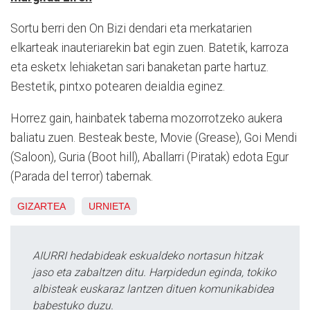
Sortu berri den On Bizi dendari eta merkatarien
elkarteak inauteriarekin bat egin zuen. Batetik, karroza
eta esketx lehiaketan sari banaketan parte hartuz.
Bestetik, pintxo potearen deialdia eginez.
Horrez gain, hainbatek taberna mozorrotzeko aukera
baliatu zuen. Besteak beste, Movie (Grease), Goi Mendi
(Saloon), Guria (Boot hill), Aballarri (Piratak) edota Egur
(Parada del terror) tabernak.
GIZARTEA
URNIETA
AIURRI hedabideak eskualdeko nortasun hitzak
jaso eta zabaltzen ditu. Harpidedun eginda, tokiko
albisteak euskaraz lantzen dituen komunikabidea
babestuko duzu.