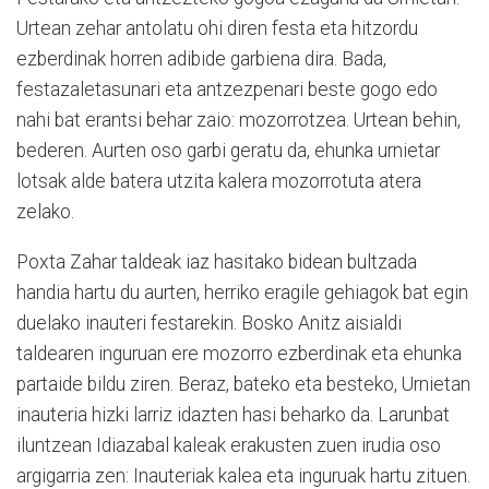
Urtean zehar antolatu ohi diren festa eta hitzordu
ezberdinak horren adibide garbiena dira. Bada,
festazaletasunari eta antzezpenari beste gogo edo
nahi bat erantsi behar zaio: mozorrotzea. Urtean behin,
bederen. Aurten oso garbi geratu da, ehunka urnietar
lotsak alde batera utzita kalera mozorrotuta atera
zelako.
Poxta Zahar taldeak iaz hasitako bidean bultzada
handia hartu du aurten, herriko eragile gehiagok bat egin
duelako inauteri festarekin. Bosko Anitz aisialdi
taldearen inguruan ere mozorro ezberdinak eta ehunka
partaide bildu ziren. Beraz, bateko eta besteko, Urnietan
inauteria hizki larriz idazten hasi beharko da. Larunbat
iluntzean Idiazabal kaleak erakusten zuen irudia oso
argigarria zen: Inauteriak kalea eta inguruak hartu zituen.