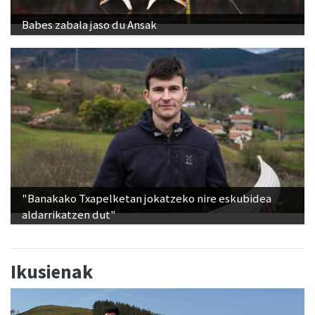
Babes zabala jaso du Ansak
"Banakako Txapelketan jokatzeko nire eskubidea
aldarrikatzen dut"
Ikusienak