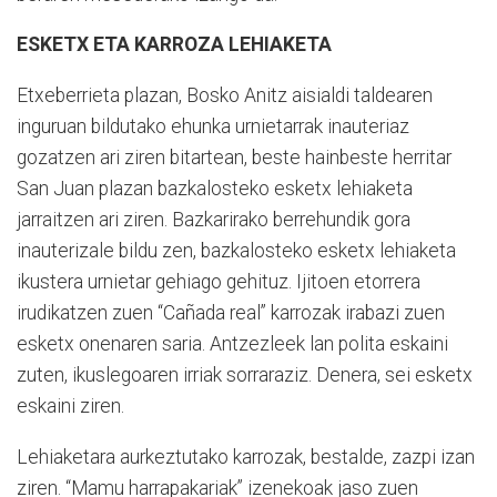
ESKETX ETA KARROZA LEHIAKETA
Etxeberrieta plazan, Bosko Anitz aisialdi taldearen
inguruan bildutako ehunka urnietarrak inauteriaz
gozatzen ari ziren bitartean, beste hainbeste herritar
San Juan plazan bazkalosteko esketx lehiaketa
jarraitzen ari ziren. Bazkarirako berrehundik gora
inauterizale bildu zen, bazkalosteko esketx lehiaketa
ikustera urnietar gehiago gehituz. Ijitoen etorrera
irudikatzen zuen “Cañada real” karrozak irabazi zuen
esketx onenaren saria. Antzezleek lan polita eskaini
zuten, ikuslegoaren irriak sorraraziz. Denera, sei esketx
eskaini ziren.
Lehiaketara aurkeztutako karrozak, bestalde, zazpi izan
ziren. “Mamu harrapakariak” izenekoak jaso zuen