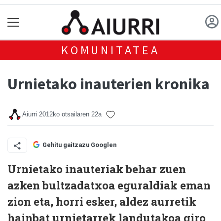
KOMUNITATEA
Urnietako inauterien kronika
Aiurri
2012ko otsailaren 22a
Gehitu gaitzazu Googlen
Urnietako inauteriak behar zuen
azken bultzadatxoa eguraldiak eman
zion eta, horri esker, aldez aurretik
hainbat urnietarrek landutakoa giro