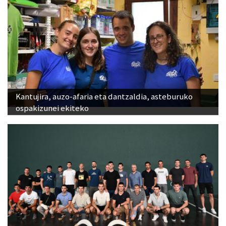
Kantujira, auzo-afaria eta dantzaldia, asteburuko
ospakizunei ekiteko