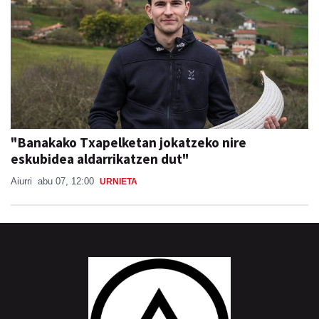
"Banakako Txapelketan jokatzeko nire
eskubidea aldarrikatzen dut"
Aiurri
abu 07, 12:00
URNIETA