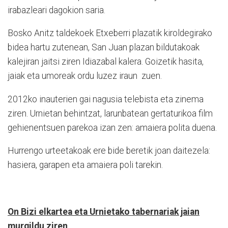
irabazleari dagokion saria.
Bosko Anitz taldekoek Etxeberri plazatik kiroldegirako
bidea hartu zutenean, San Juan plazan bildutakoak
kalejiran jaitsi ziren Idiazabal kalera. Goizetik hasita,
jaiak eta umoreak ordu luzez iraun
zuen.
2012ko inauterien gai nagusia telebista eta zinema
ziren. Urnietan behintzat, larunbatean gertaturikoa film
gehienentsuen parekoa izan zen: amaiera polita duena.
Hurrengo urteetakoak ere bide beretik joan daitezela:
hasiera, garapen eta amaiera poli tarekin.
On Bizi elkartea eta Urnietako tabernariak jaian
murgildu ziren