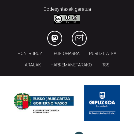
Codesyntaxek garatua
HONI BURUZ
LEGE OHARRA
PUBLIZITATEA
ARAUAK
HARREMANETARAKO
RSS