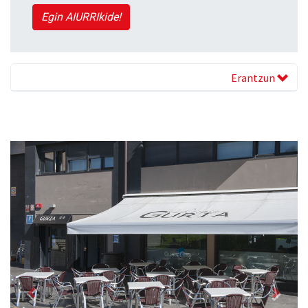
Egin AIURRIkide!
Erantzun
Previous
Next