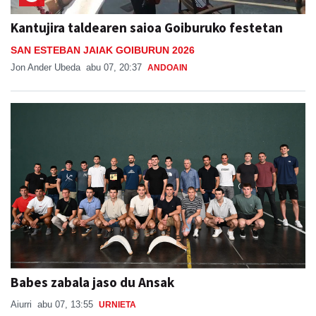
Kantujira taldearen saioa Goiburuko festetan
SAN ESTEBAN JAIAK GOIBURUN 2026
Jon Ander Ubeda
abu 07, 20:37
ANDOAIN
Babes zabala jaso du Ansak
Aiurri
abu 07, 13:55
URNIETA