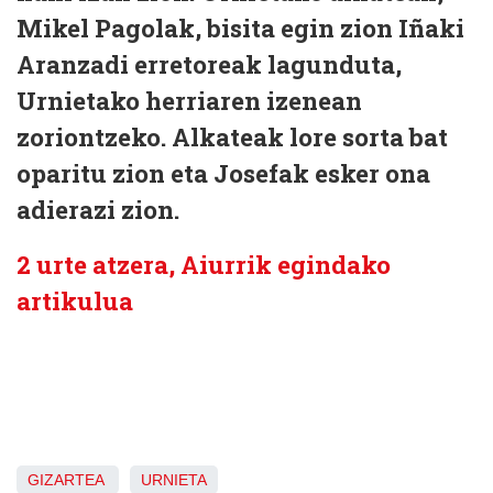
Mikel Pagolak, bisita egin zion Iñaki
Aranzadi erretoreak lagunduta,
Urnietako herriaren izenean
zoriontzeko. Alkateak lore sorta bat
oparitu zion eta Josefak esker ona
adierazi zion.
2 urte atzera, Aiurrik egindako
artikulua
GIZARTEA
URNIETA