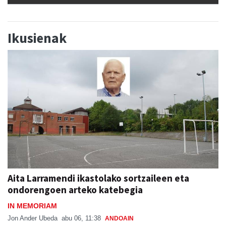
Ikusienak
Aita Larramendi ikastolako sortzaileen eta
ondorengoen arteko katebegia
IN MEMORIAM
Jon Ander Ubeda
abu 06, 11:38
ANDOAIN