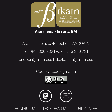
Aiurri.eus - Erroitz BM
Arantzibia plaza, 4-5 behea | ANDOAIN
Tel.: 943 300 732 | Faxa: 943 300 731
andoain@aiurri.eus | idazkaritza@aiurri.eus
Codesyntaxek garatua
HONI BURUZ
LEGE OHARRA
PUBLIZITATEA