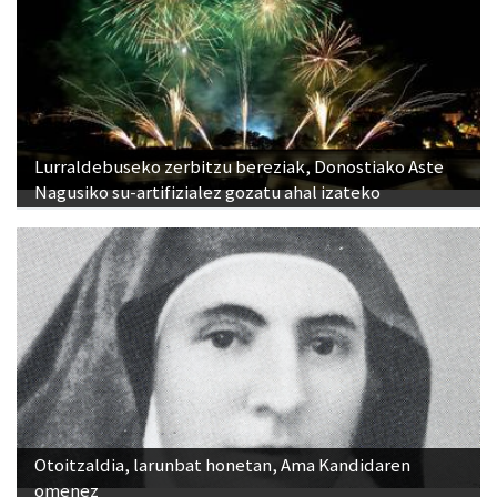
Lurraldebuseko zerbitzu bereziak, Donostiako Aste
Nagusiko su-artifizialez gozatu ahal izateko
Otoitzaldia, larunbat honetan, Ama Kandidaren
omenez