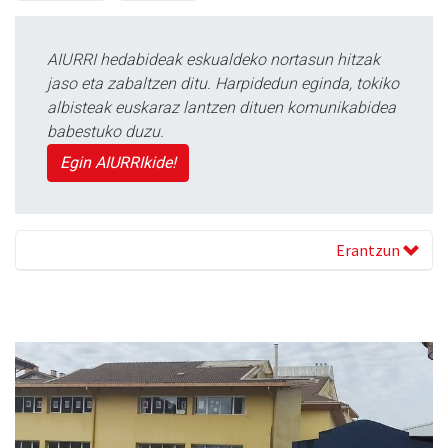
AIURRI hedabideak eskualdeko nortasun hitzak
jaso eta zabaltzen ditu. Harpidedun eginda, tokiko
albisteak euskaraz lantzen dituen komunikabidea
babestuko duzu.
Egin AIURRIkide!
Erantzun