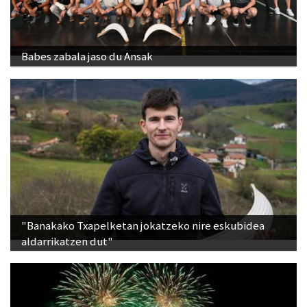
Babes zabala jaso du Ansak
"Banakako Txapelketan jokatzeko nire eskubidea
aldarrikatzen dut"