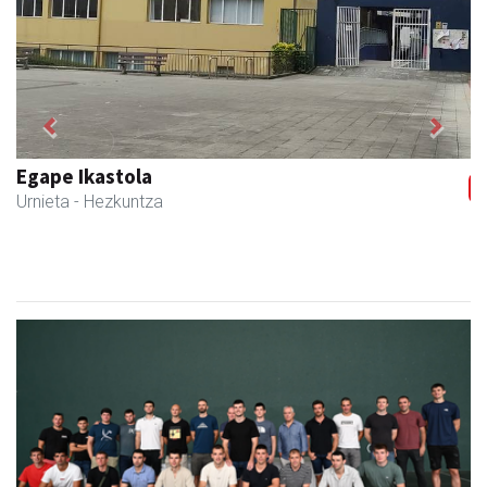
Previous
Next
Urnietako AEK euskaltegia
Urnieta
- Euskaltegiak