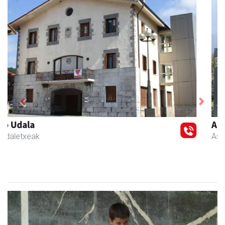
Previous
Next
AMC Mecanocaucho
Asteasu
- Industria hornidurak