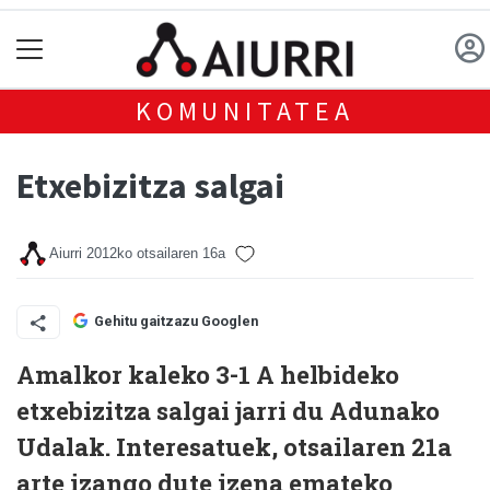
KOMUNITATEA
Etxebizitza salgai
Aiurri
2012ko otsailaren 16a
Gehitu gaitzazu Googlen
Amalkor kaleko 3-1 A helbideko
etxebizitza salgai jarri du Adunako
Udalak. Interesatuek, otsailaren 21a
arte izango dute izena emateko