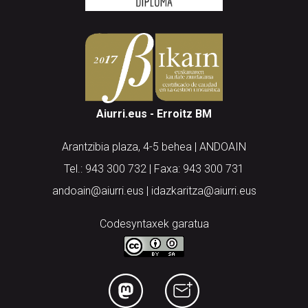
Aiurri.eus - Erroitz BM
Arantzibia plaza, 4-5 behea | ANDOAIN
Tel.: 943 300 732 | Faxa: 943 300 731
andoain@aiurri.eus | idazkaritza@aiurri.eus
Codesyntaxek garatua