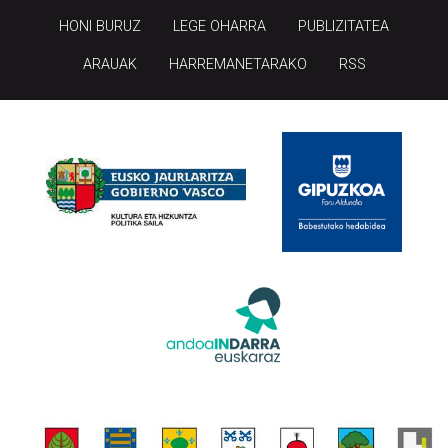
HONI BURUZ
LEGE OHARRA
PUBLIZITATEA
ARAUAK
HARREMANETARAKO
RSS