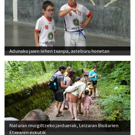
Adunako jaien lehen txanpa, asteburu honetan
Naturan murgiltzeko jarduerak, Leizaran Bisitarien
Etxearen eskutik