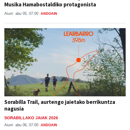
Musika Hamabostaldiko protagonista
Aiurri
abu 05, 07:00
ANDOAIN
Sorabilla Trail, aurtengo jaietako berrikuntza
nagusia
SORABILLAKO JAIAK 2026
Aiurri
abu 06, 07:00
ANDOAIN