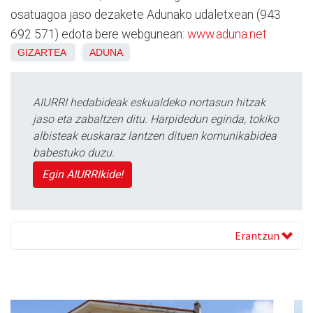
osatuagoa jaso dezakete Adunako udaletxean (943
692 571) edota bere webgunean:
www.aduna.net
GIZARTEA
ADUNA
AIURRI hedabideak eskualdeko nortasun hitzak
jaso eta zabaltzen ditu. Harpidedun eginda, tokiko
albisteak euskaraz lantzen dituen komunikabidea
babestuko duzu.
Egin AIURRIkide!
Erantzun