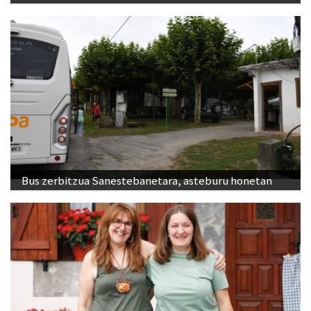
Bus zerbitzua Sanestebanetara, asteburu honetan