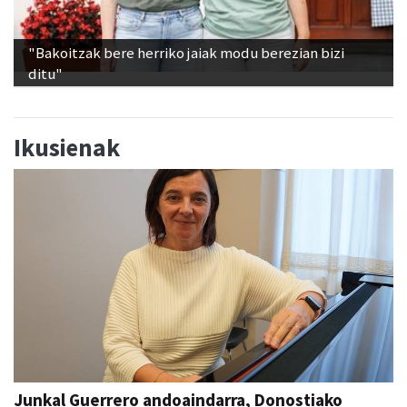
"Bakoitzak bere herriko jaiak modu berezian bizi
ditu"
Ikusienak
Junkal Guerrero andoaindarra, Donostiako