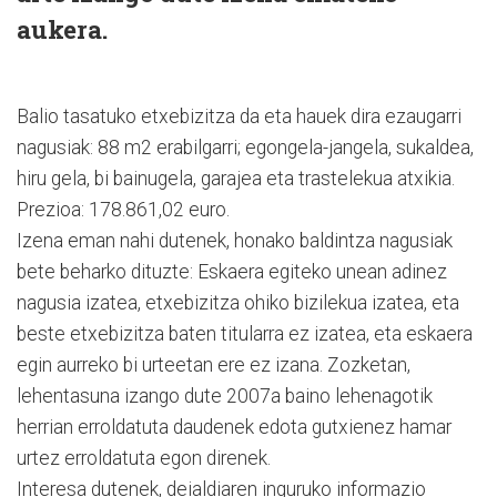
aukera.
Balio tasatuko etxebizitza da eta hauek dira ezaugarri
nagusiak: 88 m2 erabilgarri; egongela-jangela, sukaldea,
hiru gela, bi bainugela, garajea eta trastelekua atxikia.
Prezioa: 178.861,02 euro.
Izena eman nahi dutenek, honako baldintza nagusiak
bete beharko dituzte: Eskaera egiteko unean adinez
nagusia izatea, etxebizitza ohiko bizilekua izatea, eta
beste etxebizitza baten titularra ez izatea, eta eskaera
egin aurreko bi urteetan ere ez izana. Zozketan,
lehentasuna izango dute 2007a baino lehenagotik
herrian erroldatuta daudenek edota gutxienez hamar
urtez erroldatuta egon direnek.
Interesa dutenek, deialdiaren inguruko informazio