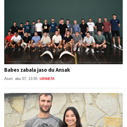
Babes zabala jaso du Ansak
Aiurri
abu 07, 13:55
URNIETA