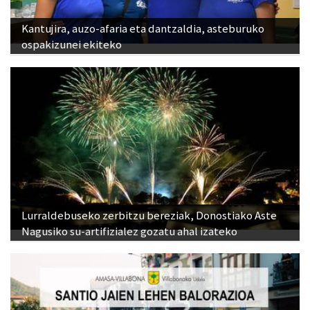
Kantujira, auzo-afaria eta dantzaldia, asteburuko
ospakizunei ekiteko
Lurraldebuseko zerbitzu bereziak, Donostiako Aste
Nagusiko su-artifizialez gozatu ahal izateko