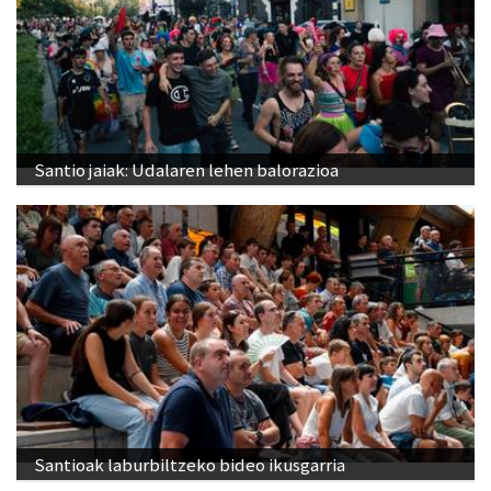
Santio jaiak: Udalaren lehen balorazioa
Santioak laburbiltzeko bideo ikusgarria