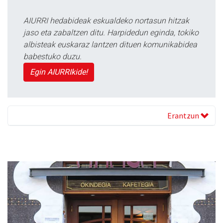
AIURRI hedabideak eskualdeko nortasun hitzak
jaso eta zabaltzen ditu. Harpidedun eginda, tokiko
albisteak euskaraz lantzen dituen komunikabidea
babestuko duzu.
Egin AIURRIkide!
Erantzun