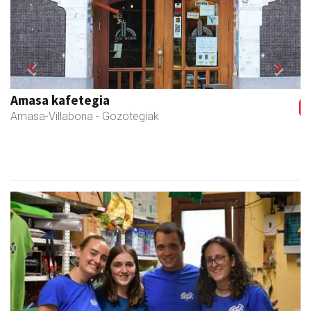
Previous
Next
Sahatsa belar-denda eta dietetika zentrua
Amasa-Villabona
- Belar-denda