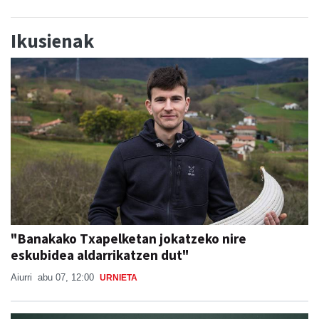
Ikusienak
"Banakako Txapelketan jokatzeko nire
eskubidea aldarrikatzen dut"
Aiurri
abu 07, 12:00
URNIETA