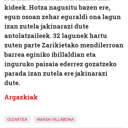
kideek. Hotza nagusitu bazen ere,
egun osoan zehar eguraldi ona lagun
izan zutela jakinarazi dute
antolatzaileek. 32 lagunek hartu
zuten parte Zarikietako mendilerroan
barrea eginiko ibillaldian eta
inguruko paisaia ederrez gozatzeko
parada izan zutela ere jakinarazi
dute.
Argazkiak
GIZARTEA
AMASA-VILLABONA