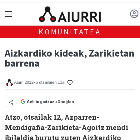
KOMUNITATEA
Aizkardiko kideak, Zarikietan
barrena
Aiurri
2012ko otsailaren 13a
Gehitu gaitzazu Googlen
Atzo, otsailak 12, Azparren-
Mendigaña-Zarikieta-Agoitz mendi
ibilaldia burutu zuten Aizkardiko