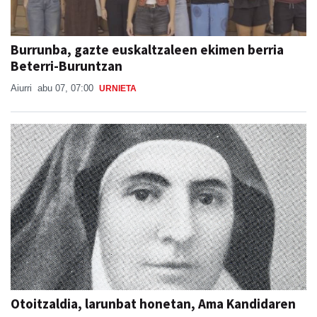
Burrunba, gazte euskaltzaleen ekimen berria
Beterri-Buruntzan
Aiurri
abu 07, 07:00
URNIETA
Otoitzaldia, larunbat honetan, Ama Kandidaren