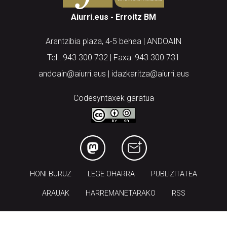
Aiurri.eus - Erroitz BM
Arantzibia plaza, 4-5 behea | ANDOAIN
Tel.: 943 300 732 | Faxa: 943 300 731
andoain@aiurri.eus | idazkaritza@aiurri.eus
Codesyntaxek garatua
HONI BURUZ
LEGE OHARRA
PUBLIZITATEA
ARAUAK
HARREMANETARAKO
RSS