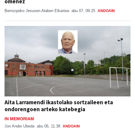
omenez
Berrozpeko Jesusen Alaben Elkartea
abu 07, 09:25
ANDOAIN
Aita Larramendi ikastolako sortzaileen eta
ondorengoen arteko katebegia
IN MEMORIAM
Jon Ander Ubeda
abu 06, 11:38
ANDOAIN