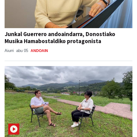
Junkal Guerrero andoaindarra, Donostiako
Musika Hamabostaldiko protagonista
Aiurri
abu 05
ANDOAIN