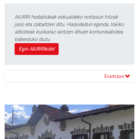
AIURRI hedabideak eskualdeko nortasun hitzak
jaso eta zabaltzen ditu. Harpidedun eginda, tokiko
albisteak euskaraz lantzen dituen komunikabidea
babestuko duzu.
Egin AIURRIkide!
Erantzun