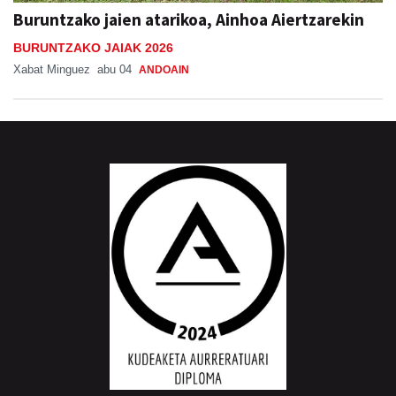
Buruntzako jaien atarikoa, Ainhoa Aiertzarekin
BURUNTZAKO JAIAK 2026
Xabat Minguez
abu 04
ANDOAIN