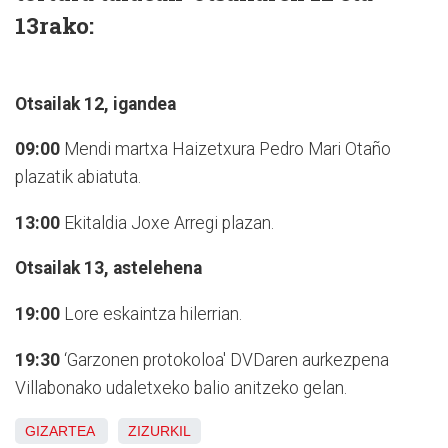
13rako:
Otsailak 12, igandea
09:00
Mendi martxa Haizetxura Pedro Mari Otaño
plazatik abiatuta.
13:00
Ekitaldia Joxe Arregi plazan.
Otsailak 13, astelehena
19:00
Lore eskaintza hilerrian.
19:30
‘Garzonen protokoloa' DVDaren aurkezpena
Villabonako udaletxeko balio anitzeko gelan.
GIZARTEA
ZIZURKIL