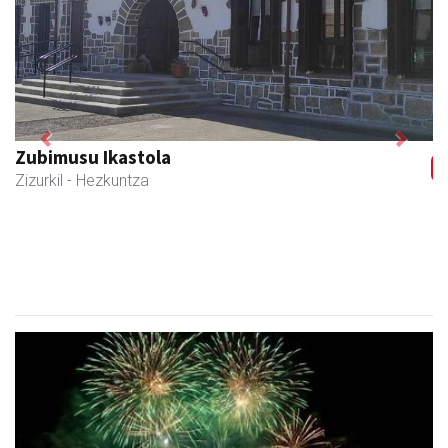
Previous
Next
Zubeldia arrain eta mariskoa
Zizurkil
- Arrandegiak