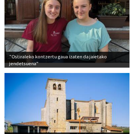
"Ostiraleko kontzertu gaua izaten da jaietako
jendetsuena"