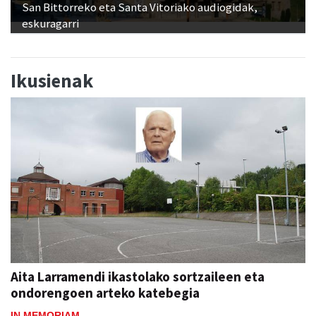
San Bittorreko eta Santa Vitoriako audiogidak,
eskuragarri
Ikusienak
Aita Larramendi ikastolako sortzaileen eta
ondorengoen arteko katebegia
IN MEMORIAM