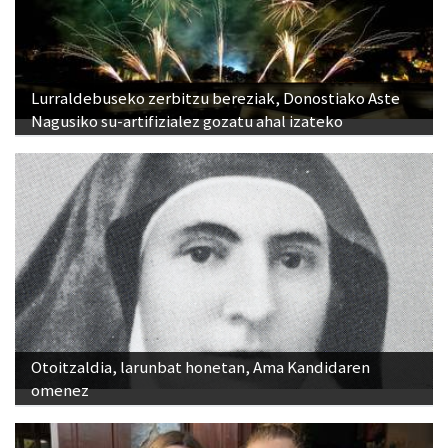
Lurraldebuseko zerbitzu bereziak, Donostiako Aste
Nagusiko su-artifizialez gozatu ahal izateko
Otoitzaldia, larunbat honetan, Ama Kandidaren
omenez