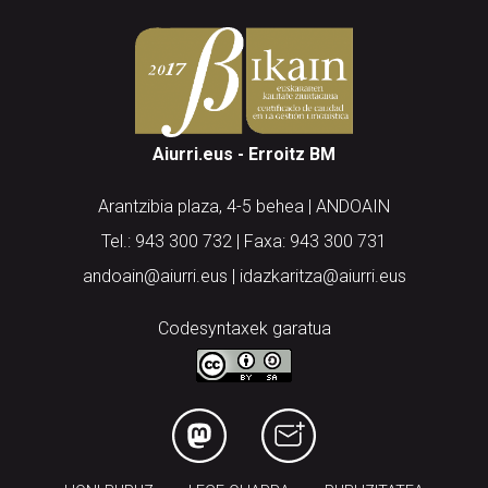
Aiurri.eus - Erroitz BM
Arantzibia plaza, 4-5 behea | ANDOAIN
Tel.: 943 300 732 | Faxa: 943 300 731
andoain@aiurri.eus | idazkaritza@aiurri.eus
Codesyntaxek garatua