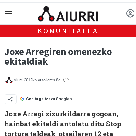
KOMUNITATEA
Joxe Arregiren omenezko
ekitaldiak
Aiurri
2012ko otsailaren 8a
Gehitu gaitzazu Googlen
Joxe Arregi zizurkildarra gogoan,
hainbat ekitaldi antolatu ditu Stop
tortura taldeak otsailaren 12 eta