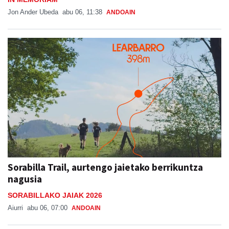
Jon Ander Ubeda
abu 06, 11:38
ANDOAIN
Sorabilla Trail, aurtengo jaietako berrikuntza
nagusia
SORABILLAKO JAIAK 2026
Aiurri
abu 06, 07:00
ANDOAIN