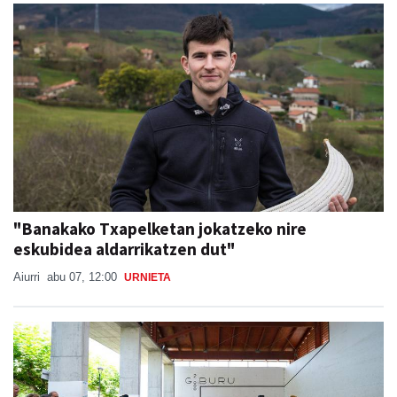
"Banakako Txapelketan jokatzeko nire
eskubidea aldarrikatzen dut"
Aiurri
abu 07, 12:00
URNIETA