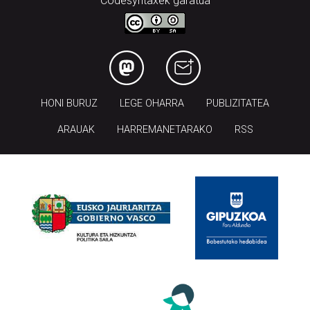
Codesyntaxek garatua
HONI BURUZ
LEGE OHARRA
PUBLIZITATEA
ARAUAK
HARREMANETARAKO
RSS