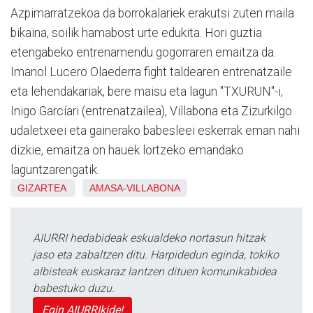
Azpimarratzekoa da borrokalariek erakutsi zuten maila
bikaina, soilik hamabost urte edukita. Hori guztia
etengabeko entrenamendu gogorraren emaitza da.
Imanol Lucero Olaederra fight taldearen entrenatzaile
eta lehendakariak, bere maisu eta lagun "TXURUN"-i,
Inigo Garcíari (entrenatzailea), Villabona eta Zizurkilgo
udaletxeei eta gainerako babesleei eskerrak eman nahi
dizkie, emaitza on hauek lortzeko emandako
laguntzarengatik.
GIZARTEA
AMASA-VILLABONA
AIURRI hedabideak eskualdeko nortasun hitzak
jaso eta zabaltzen ditu. Harpidedun eginda, tokiko
albisteak euskaraz lantzen dituen komunikabidea
babestuko duzu.
Egin AIURRIkide!