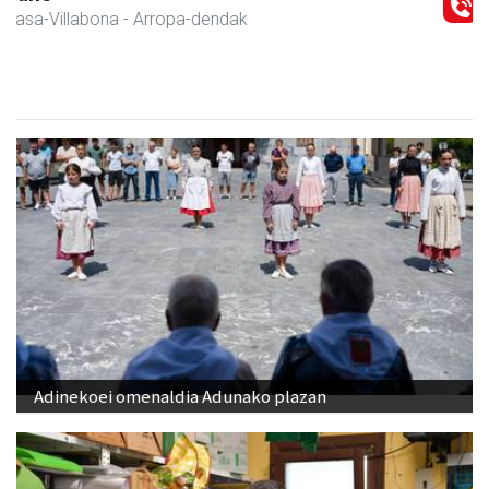
Amasa-Villabona
- Belar-denda
Adinekoei omenaldia Adunako plazan