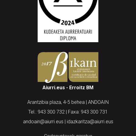
Aiurri.eus - Erroitz BM
Arantzibia plaza, 4-5 behea | ANDOAIN
Tel.: 943 300 732 | Faxa: 943 300 731
andoain@aiurri.eus | idazkaritza@aiurri.eus