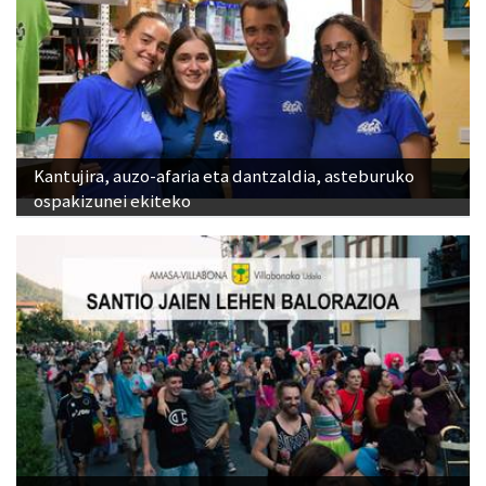
Kantujira, auzo-afaria eta dantzaldia, asteburuko
ospakizunei ekiteko