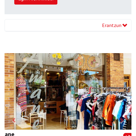
Erantzun
Previous
Next
Sahatsa belar-denda eta dietetika zentrua