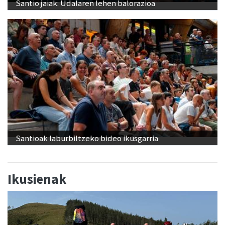
Santio jaiak: Udalaren lehen balorazioa
Santioak laburbiltzeko bideo ikusgarria
Ikusienak