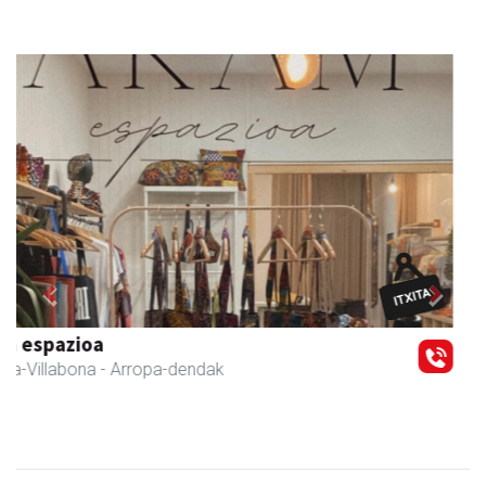
Previous
Next
Zubimusu Ikastola
Amasa-Villabona
- Hezkuntza