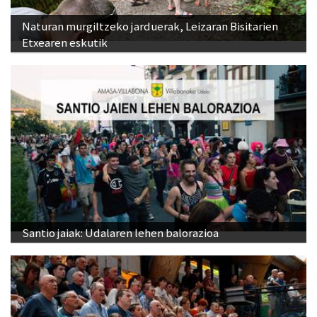
Naturan murgiltzeko jarduerak, Leizaran Bisitarien
Etxearen eskutik
Santio jaiak: Udalaren lehen balorazioa