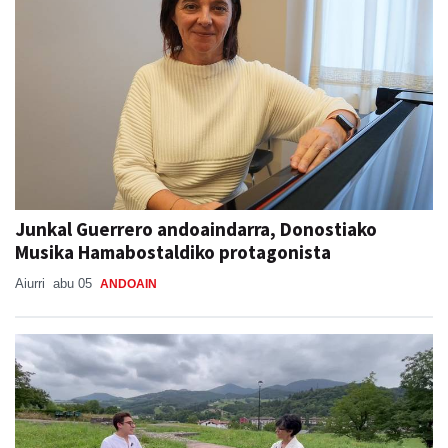
Junkal Guerrero andoaindarra, Donostiako
Musika Hamabostaldiko protagonista
Aiurri
abu 05
ANDOAIN