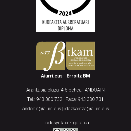
Aiurri.eus - Erroitz BM
Arantzibia plaza, 4-5 behea | ANDOAIN
Tel.: 943 300 732 | Faxa: 943 300 731
andoain@aiurri.eus | idazkaritza@aiurri.eus
Codesyntaxek garatua