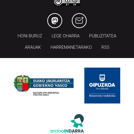
HONI BURUZ
LEGE OHARRA
PUBLIZITATEA
ARAUAK
HARREMANETARAKO
RSS