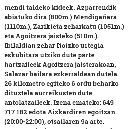
mendi taldeko kideek. Azparrendik
abiatuko dira (800m.) Mendigañara
(1110m.), Zarikieta zeharkatu (1051m.)
eta Agoitzera jaisteko (510m.).
Ibilaldian zehar Itoizko urtegia
eskubitara utziko dute parte
hartzaileek Agoitzera jaisterakoan,
Salazar bailara ezkerraldean dutela.
26 kilometro egiteko 6 ordu beharko
dituztela aurreikusten dute
antolatzaileek. Izena emateko: 649
717 182 edota Aizkardiren egoitzan
(20:00-22:00), otsailaren 9a arte.