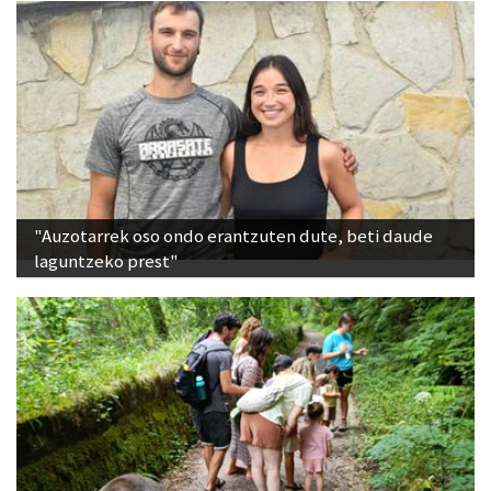
"Auzotarrek oso ondo erantzuten dute, beti daude
laguntzeko prest"