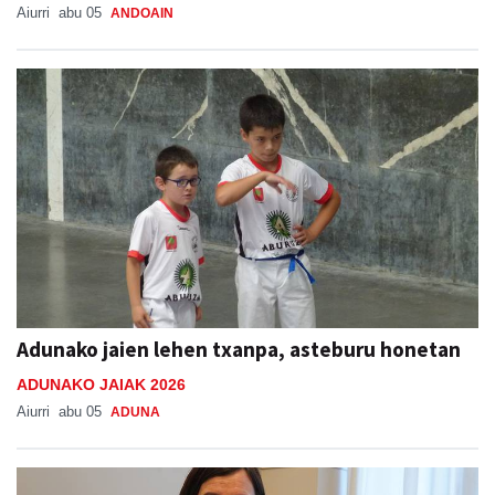
Aiurri
abu 05
ANDOAIN
Adunako jaien lehen txanpa, asteburu honetan
ADUNAKO JAIAK 2026
Aiurri
abu 05
ADUNA