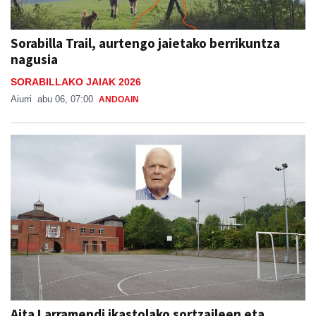
Sorabilla Trail, aurtengo jaietako berrikuntza
nagusia
SORABILLAKO JAIAK 2026
Aiurri
abu 06, 07:00
ANDOAIN
Aita Larramendi ikastolako sortzaileen eta