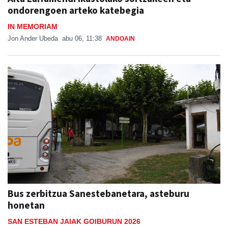
ondorengoen arteko katebegia
IN MEMORIAM
Jon Ander Ubeda
abu 06, 11:38
ANDOAIN
Bus zerbitzua Sanestebanetara, asteburu
honetan
SAN ESTEBAN JAIAK GOIBURUN 2026