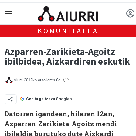
KOMUNITATEA
Azparren-Zarikieta-Agoitz
ibilbidea, Aizkardiren eskutik
Aiurri
2012ko otsailaren 6a
Gehitu gaitzazu Googlen
Datorren igandean, hilaren 12an,
Azparren-Zarikieta-Agoitz mendi
ibilaldia burutuko dute Aizkardi