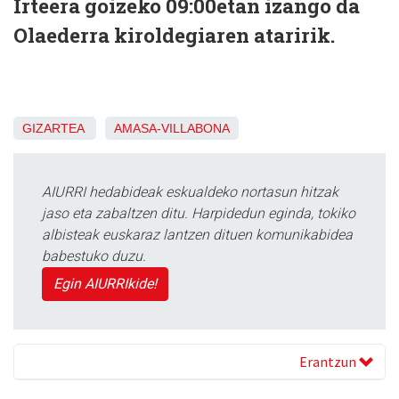
Irteera goizeko 09:00etan izango da
Olaederra kiroldegiaren ataririk.
GIZARTEA
AMASA-VILLABONA
AIURRI hedabideak eskualdeko nortasun hitzak
jaso eta zabaltzen ditu. Harpidedun eginda, tokiko
albisteak euskaraz lantzen dituen komunikabidea
babestuko duzu.
Egin AIURRIkide!
Erantzun