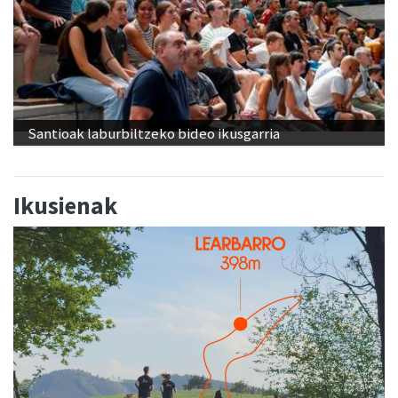
Santioak laburbiltzeko bideo ikusgarria
Ikusienak