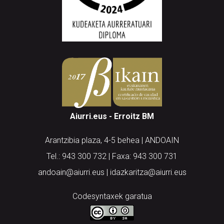
Aiurri.eus - Erroitz BM
Arantzibia plaza, 4-5 behea | ANDOAIN
Tel.: 943 300 732 | Faxa: 943 300 731
andoain@aiurri.eus | idazkaritza@aiurri.eus
Codesyntaxek garatua