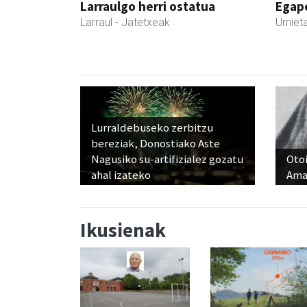
Larraulgo herri ostatua
Egape
Larraul
- Jatetxeak
Urniet
Lurraldebuseko zerbitzu
bereziak, Donostiako Aste
Nagusiko su-artifizialez gozatu
Otoi
ahal izateko
Ama
Ikusienak