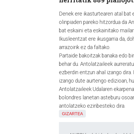
Denek ere ikasturtearen atal bat 
olinpiaden pareko hitzordua da An
bat eskaini eta eskainitako maila
Ikusleentzat ere ikusgarria da, do
arrazoirik ez da faltako.
Partaide bakoitzak banaka edo bin
behar du. Antolatzaileek aurrera
ezberdin entzun ahal izango dira
izango dute aurtengo edizioan, hu
Antolatzaileek Udalaren ekarpena
bolondres lanetan asteburu osoan a
antolatzeko ezinbesteko dira.
GIZARTEA