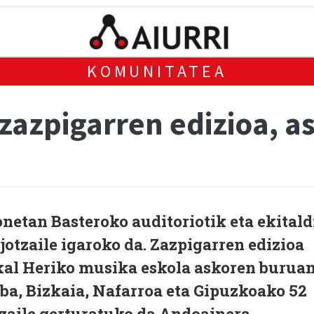
KOMUNITATEA
 zazpigarren edizioa, 
netan Basteroko auditoriotik eta ekitald
jotzaile igaroko da. Zazpigarren edizioa
kal Heriko musika eskola askoren burua
aba, Bizkaia, Nafarroa eta Gipuzkoako 52
tzaile gerturatuko da Andoainera.