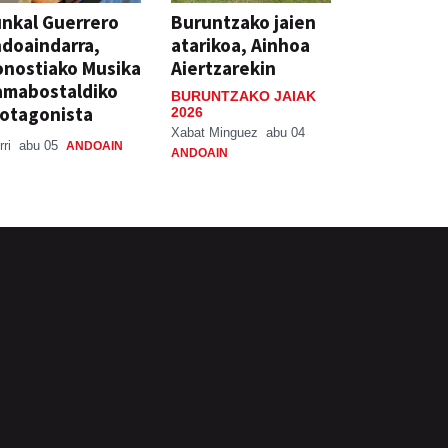
nkal Guerrero
Buruntzako jaien
doaindarra,
atarikoa, Ainhoa
nostiako Musika
Aiertzarekin
amabostaldiko
BURUNTZAKO JAIAK
otagonista
2026
Xabat Minguez
abu 04
rri
abu 05
ANDOAIN
ANDOAIN