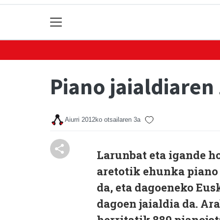
Piano jaialdiaren
Aiurri
2012ko otsailaren 3a
Larunbat eta igande ho
aretotik ehunka piano 
da, eta dagoeneko Eus
dagoen jaialdia da. Ar
herritatik 889 pianojo