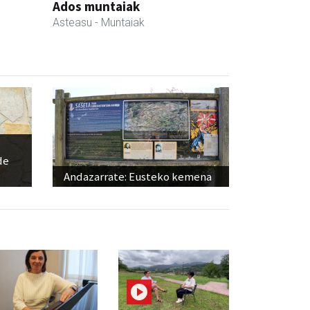
Ados muntaiak
Asteasu
- Muntaiak
de
Andazarrate: Eusteko kemena