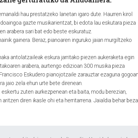
emanaldi hau prestatzeko lanetan igaro dute. Haurren kirol
doaingoa gazte musikarientzat, bi edota lau eskutara pieza
ren arabera sari bat edo beste eskuratuz.
hainik gainera. Beraz, pianoaren inguruko jaian murgiltzeko
aka antolatzaileak eskura jarritako piezen aukeraketa egin
tutakoaren arabera, aurtengo edizioan 300 musika pieza
. Francisco Eskudero pianojotzaile zarauztar ezaguna gogoa
ra jaio zela ehun urte bete direnean.
 eskertu zuten aurkezpenean eta baita, modu berezian,
ritzen diren ikasle ohi eta herritarrena. Jaialdia behar beza