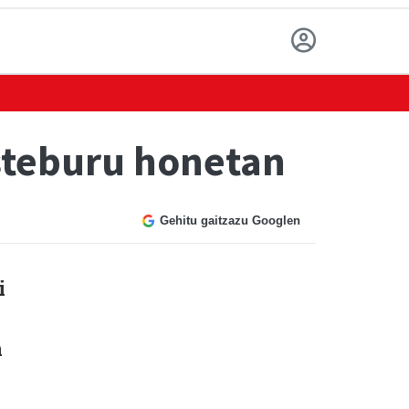
asteburu honetan
Gehitu gaitzazu Googlen
i
n