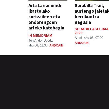
Aita Larramendi
Sorabilla Trail,
ikastolako
aurtengo jaieta
sortzaileen eta
berrikuntza
ondorengoen
nagusia
arteko katebegia
SORABILLAKO JAIA
2026
IN MEMORIAM
Aiurri
abu 06, 07:00
Jon Ander Ubeda
ANDOAIN
abu 06, 11:38
ANDOAIN