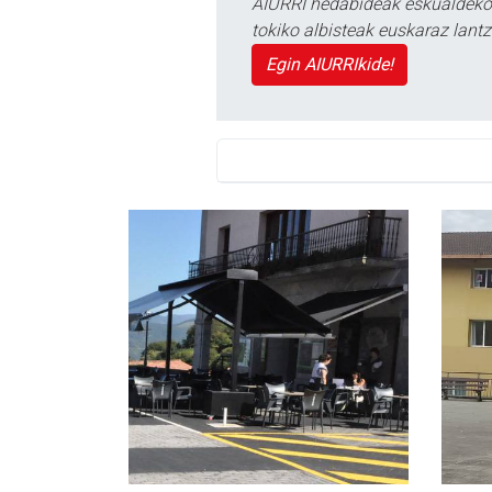
AIURRI hedabideak eskualdeko n
tokiko albisteak euskaraz lan
Egin AIURRIkide!