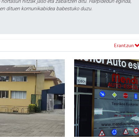
ortasun hitzak jaso eta zabaltzen ditu. Harpidedun eginda,
tzen dituen komunikabidea babestuko duzu.
Erantzun