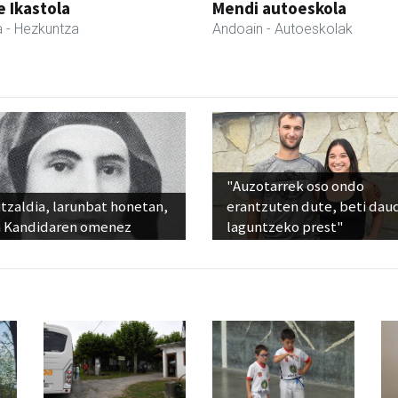
 Ikastola
Mendi autoeskola
a
- Hezkuntza
Andoain
- Autoeskolak
"Auzotarrek oso ondo
tzaldia, larunbat honetan,
erantzuten dute, beti dau
 Kandidaren omenez
laguntzeko prest"