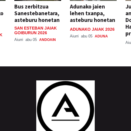
Bus zerbitzua
Adunako jaien
Ju
ko
Sanestebanetara,
lehen txanpa,
an
asteburu honetan
asteburu honetan
Do
H
SAN ESTEBAN JAIAK
ADUNAKO JAIAK 2026
pr
GOIBURUN 2026
K
Aiurri
abu 05
ADUNA
Aiurri
abu 05
ANDOAIN
Aiu