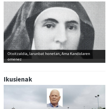
Otoitzaldia, larunbat honetan, Ama Kandidaren
omenez
Ikusienak