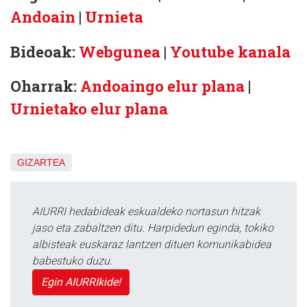
Andoain
|
Urnieta
Bideoak:
Webgunea
|
Youtube kanala
Oharrak:
Andoaingo elur plana
|
Urnietako elur plana
GIZARTEA
AIURRI hedabideak eskualdeko nortasun hitzak
jaso eta zabaltzen ditu. Harpidedun eginda, tokiko
albisteak euskaraz lantzen dituen komunikabidea
babestuko duzu.
Egin AIURRIkide!