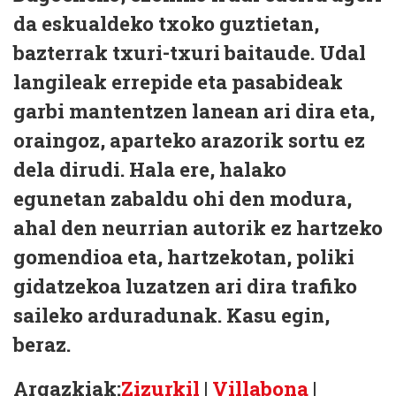
da eskualdeko txoko guztietan,
bazterrak txuri-txuri baitaude. Udal
langileak errepide eta pasabideak
garbi mantentzen lanean ari dira eta,
oraingoz, aparteko arazorik sortu ez
dela dirudi. Hala ere, halako
egunetan zabaldu ohi den modura,
ahal den neurrian autorik ez hartzeko
gomendioa eta, hartzekotan, poliki
gidatzekoa luzatzen ari dira trafiko
saileko arduradunak. Kasu egin,
beraz.
Argazkiak:
Zizurkil
|
Villabona
|