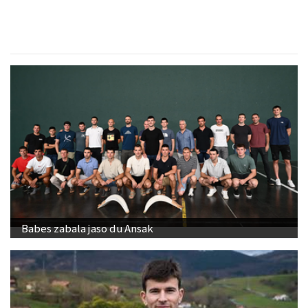
Babes zabala jaso du Ansak