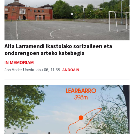
Aita Larramendi ikastolako sortzaileen eta
ondorengoen arteko katebegia
IN MEMORIAM
Jon Ander Ubeda
abu 06, 11:38
ANDOAIN