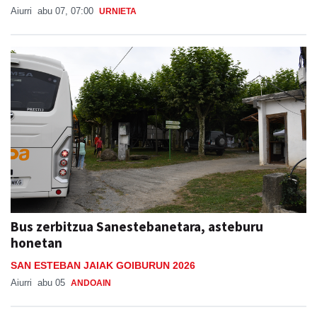
Aiurri
abu 07, 07:00
URNIETA
Bus zerbitzua Sanestebanetara, asteburu
honetan
SAN ESTEBAN JAIAK GOIBURUN 2026
Aiurri
abu 05
ANDOAIN