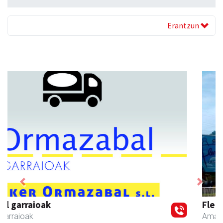
Erantzun
Previous
Next
Fleming Herri Eskola
Amasa-Villabona
- Hezkuntza