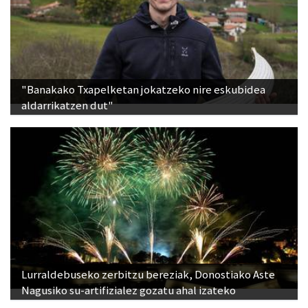
"Banakako Txapelketan jokatzeko nire eskubidea
aldarrikatzen dut"
Lurraldebuseko zerbitzu bereziak, Donostiako Aste
Nagusiko su-artifizialez gozatu ahal izateko