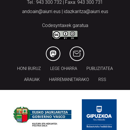
Tel.: 943 300 732 | Faxa: 943 300 731
andoain@aiurri.eus | idazkaritza@aiurri.eus
Codesyntaxek garatua
HONI BURUZ
LEGE OHARRA
PUBLIZITATEA
ARAUAK
HARREMANETARAKO
RSS