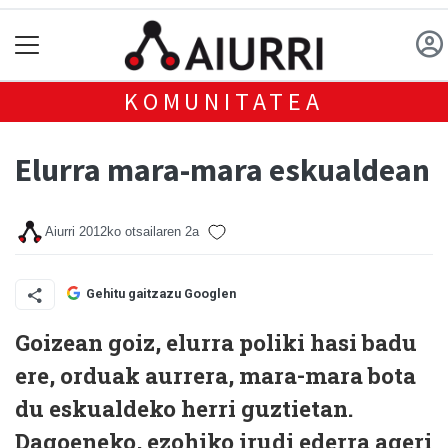
KOMUNITATEA
Elurra mara-mara eskualdean
Aiurri
2012ko otsailaren 2a
Gehitu gaitzazu Googlen
Goizean goiz, elurra poliki hasi badu
ere, orduak aurrera, mara-mara bota
du eskualdeko herri guztietan.
Dagoeneko, ezohiko irudi ederra ageri