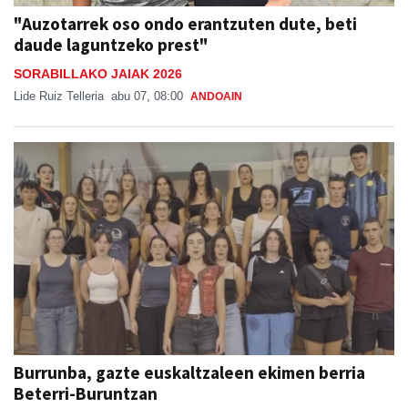
"Auzotarrek oso ondo erantzuten dute, beti
daude laguntzeko prest"
SORABILLAKO JAIAK 2026
Lide Ruiz Telleria
abu 07, 08:00
ANDOAIN
Burrunba, gazte euskaltzaleen ekimen berria
Beterri-Buruntzan