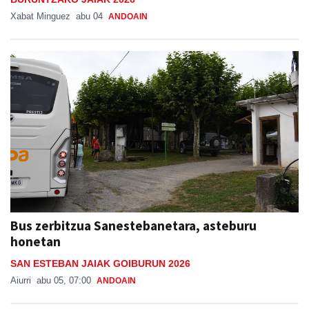
Xabat Minguez
abu 04
ANDOAIN
Bus zerbitzua Sanestebanetara, asteburu
honetan
SAN ESTEBAN JAIAK GOIBURUN 2026
Aiurri
abu 05, 07:00
ANDOAIN