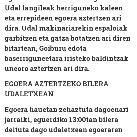
Udal langileak herriguneko kaleen
eta errepideen egoera aztertzen ari
dira. Udal makinariarekin espaloiak
garbitzen eta gatza botatzen ari diren
bitartean, Goiburu edota
baserriguneetara iristeko baldintzak
uneoro aztertzen ari dira.
EGOERA AZTERTZEKO BILERA
UDALETXEAN
Egoera hauetan zehaztuta dagoenari
jarraiki, eguerdiko 13:00tan bilera
deituta dago udaletxean egoeraren