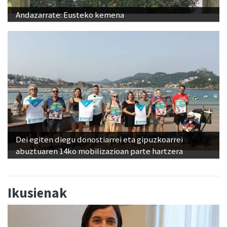
Andazarrate: Eusteko kemena
Dei egiten diegu donostiarrei eta gipuzkoarrei
abuztuaren 14ko mobilizazioan parte hartzera
Ikusienak