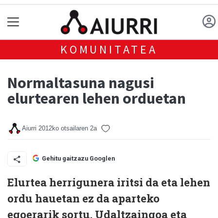
KOMUNITATEA
Normaltasuna nagusi
elurtearen lehen orduetan
Aiurri
2012ko otsailaren 2a
Gehitu gaitzazu Googlen
Elurtea herrigunera iritsi da eta lehen
ordu hauetan ez da aparteko
egoerarik sortu. Udaltzaingoa eta