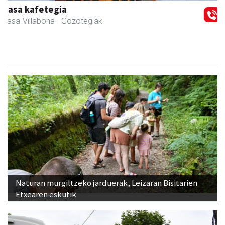
Sahatsa belar-denda eta dietetika zentrua
Amasa-Villabona
- Belar-denda
Naturan murgiltzeko jarduerak, Leizaran Bisitarien
Etxearen eskutik