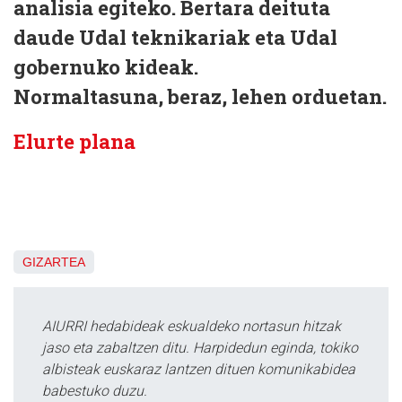
analisia egiteko. Bertara deituta
daude Udal teknikariak eta Udal
gobernuko kideak.
Normaltasuna, beraz, lehen orduetan.
Elurte plana
GIZARTEA
AIURRI hedabideak eskualdeko nortasun hitzak
jaso eta zabaltzen ditu. Harpidedun eginda, tokiko
albisteak euskaraz lantzen dituen komunikabidea
babestuko duzu.