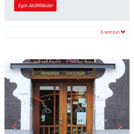
Egin AIURRIkide!
Erantzun
Previous
Next