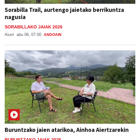
Sorabilla Trail, aurtengo jaietako berrikuntza
nagusia
SORABILLAKO JAIAK 2026
Aiurri
abu 06, 07:00
ANDOAIN
Buruntzako jaien atarikoa, Ainhoa Aiertzarekin
BURUNTZAKO JAIAK 2026