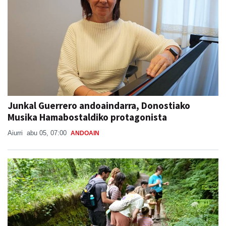
Junkal Guerrero andoaindarra, Donostiako
Musika Hamabostaldiko protagonista
Aiurri
abu 05, 07:00
ANDOAIN