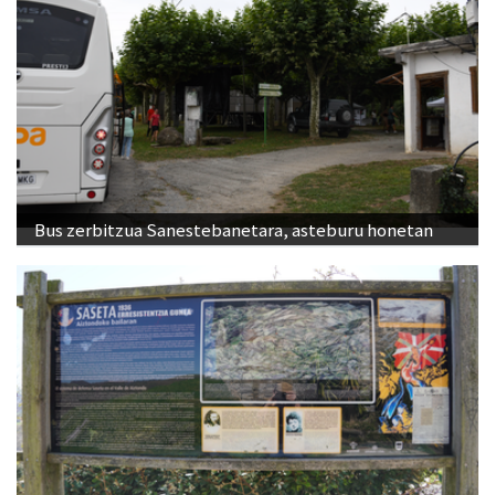
Bus zerbitzua Sanestebanetara, asteburu honetan