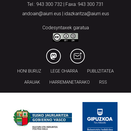
Tel.: 943 300 732 | Faxa: 943 300 731
andoain@aiurri.eus | idazkaritza@aiurri.eus
Codesyntaxek garatua
HONI BURUZ
LEGE OHARRA
PUBLIZITATEA
ARAUAK
HARREMANETARAKO
RSS