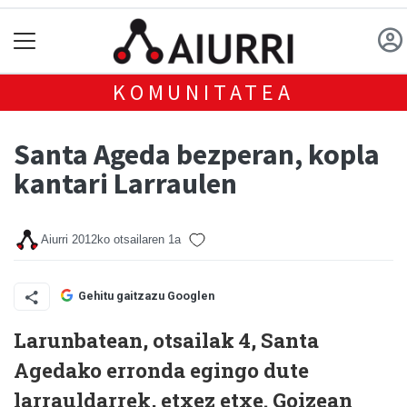
KOMUNITATEA
Santa Ageda bezperan, kopla
kantari Larraulen
Aiurri
2012ko otsailaren 1a
Gehitu gaitzazu Googlen
Larunbatean, otsailak 4, Santa
Agedako erronda egingo dute
larrauldarrek, etxez etxe. Goizean