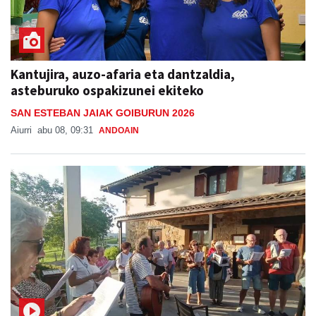
Kantujira, auzo-afaria eta dantzaldia,
asteburuko ospakizunei ekiteko
SAN ESTEBAN JAIAK GOIBURUN 2026
Aiurri
abu 08, 09:31
ANDOAIN