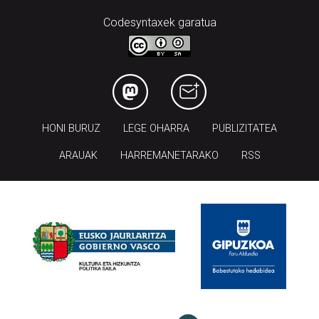
Codesyntaxek garatua
HONI BURUZ
LEGE OHARRA
PUBLIZITATEA
ARAUAK
HARREMANETARAKO
RSS