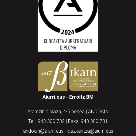
Aiurri.eus - Erroitz BM
Arantzibia plaza, 4-5 behea | ANDOAIN
Tel.: 943 300 732 | Faxa: 943 300 731
andoain@aiurri.eus | idazkaritza@aiurri.eus