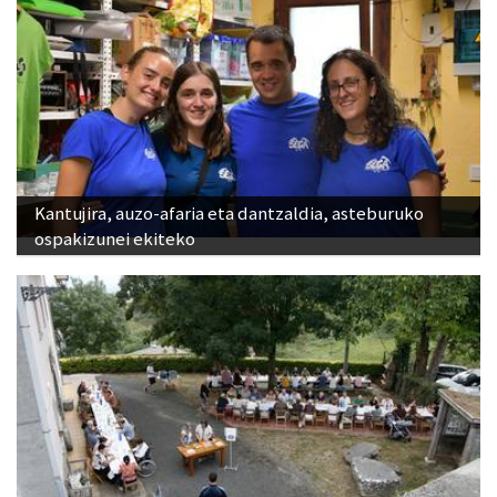
Kantujira, auzo-afaria eta dantzaldia, asteburuko
ospakizunei ekiteko