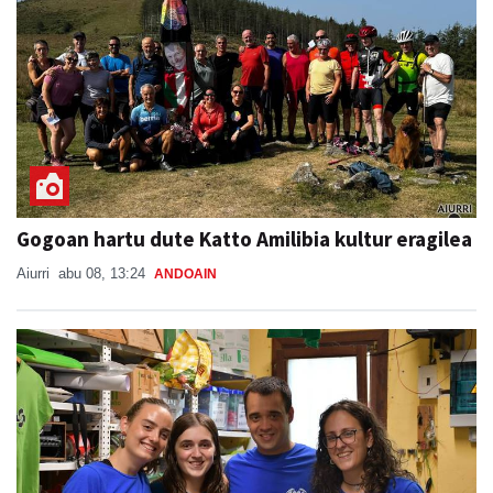
Gogoan hartu dute Katto Amilibia kultur eragilea
Aiurri
abu 08, 13:24
ANDOAIN