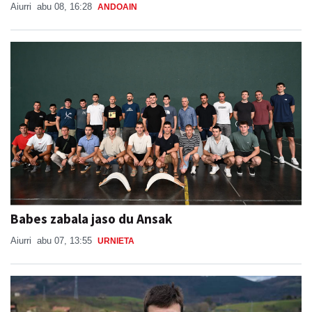
Aiurri
abu 08, 16:28
ANDOAIN
Babes zabala jaso du Ansak
Aiurri
abu 07, 13:55
URNIETA