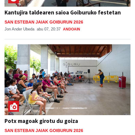
Kantujira taldearen saioa Goiburuko festetan
SAN ESTEBAN JAIAK GOIBURUN 2026
Jon Ander Ubeda
abu 07, 20:37
ANDOAIN
Potx magoak girotu du goiza
SAN ESTEBAN JAIAK GOIBURUN 2026