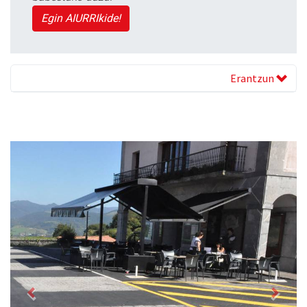
Egin AIURRIkide!
Erantzun
Previous
Next