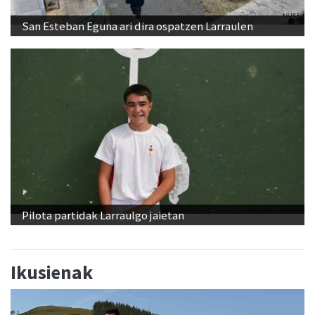
San Esteban Eguna ari dira ospatzen Larraulen
Pilota partidak Larraulgo jaietan
Ikusienak