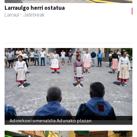
Larraulgo herri ostatua
Larraul
- Jatetxeak
Adinekoei omenaldia Adunako plazan