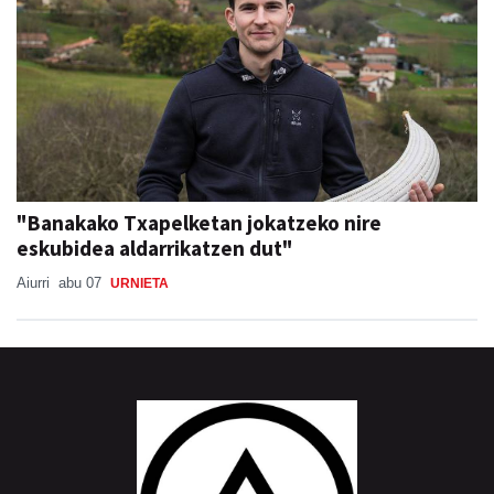
"Banakako Txapelketan jokatzeko nire
eskubidea aldarrikatzen dut"
Aiurri
abu 07
URNIETA