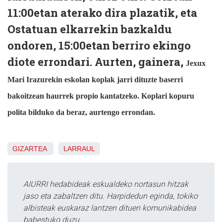
11:00etan aterako dira plazatik, eta
Ostatuan elkarrekin bazkaldu
ondoren, 15:00etan berriro ekingo
diote errondari. Aurten, gainera,
Jexux
Mari Irazurekin eskolan koplak jarri dituzte baserri
bakoitzean haurrek propio kantatzeko. Koplari kopuru
polita bilduko da beraz, aurtengo errondan.
GIZARTEA
LARRAUL
AIURRI hedabideak eskualdeko nortasun hitzak
jaso eta zabaltzen ditu. Harpidedun eginda, tokiko
albisteak euskaraz lantzen dituen komunikabidea
babestuko duzu.