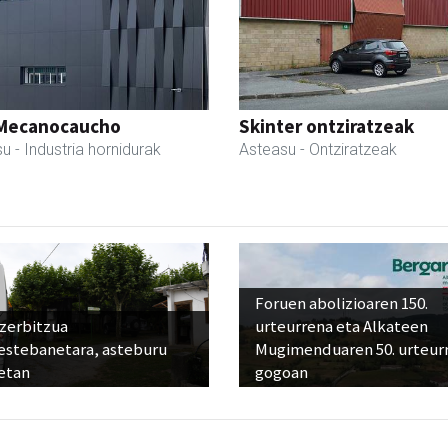
Mecanocaucho
Skinter ontziratzeak
su
- Industria hornidurak
Asteasu
- Ontziratzeak
Foruen abolizioaren 150.
 zerbitzua
urteurrena eta Alkateen
estebanetara, asteburu
Mugimenduaren 50. urteur
etan
gogoan