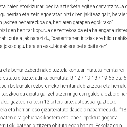
ta haien etorkizunari begira azterketa egitea garrantzitsua d
u herrian eta zein egoeratan bizi diren jakiteaz gain, beraie
n jakitea beharrezkoa da, herriaren garapen egokirako”.
bizi den herritar kopurua dezentekoa da eta haiengana iriste
ahi dutela jakinarazi du, “baserritarren iritziak ere bildu nahi
e joko dugu; beraien eskubideak ere bete daitezen”.
 eta behar ezberdinak dituztela kontuan hartuta, herritarrei
prestatu dituzte, adinka banatuta: 8-12 / 13-18 / 19-65 eta 
asun belaunaldi ezberdineko herritarrak bizitzeak eta herriak
hitaezkoa da aipatu gai zehatzen inguruan galdera ezberdina
erako, gazteen artean 12 urtera arte, asteasuar gaztetxo
irela eta herrian oso gizarteratuta daudela nabarmedu du. “13
a joaten dira gehienak ikastera eta lehen inpaktua gogorra
rri txiki batean bizitzera ohituta egon baitira. Eskolaz gain,