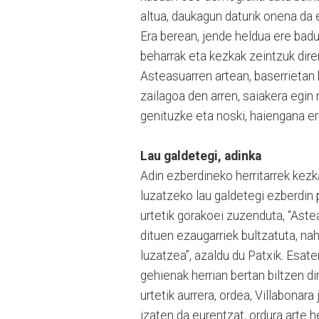
altua, daukagun daturik onena da e
Era berean, jende heldua ere badug
beharrak eta kezkak zeintzuk dire
Asteasuarren artean, baserrietan 
zailagoa den arren, saiakera egin n
genituzke eta noski, haiengana er
Lau galdetegi, adinka
Adin ezberdineko herritarrek kezka
luzatzeko lau galdetegi ezberdin 
urtetik gorakoei zuzenduta, “Aste
dituen ezaugarriek bultzatuta, na
luzatzea”, azaldu du Patxik. Esat
gehienak herrian bertan biltzen d
urtetik aurrera, ordea, Villabonar
izaten da eurentzat, ordura arte he