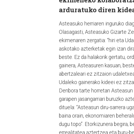
arduratuko diren kide
Asteasuko herriaren inguruko diag
Olasagasti, Asteasuko Gizarte Ze
ekimenaren zergatia: “hiri eta Ud
askotako azterketak egin izan dira
beste. Ez da halakorik gertatu, ord
gainera, Asteasuren kasuan, beste
abertzaleari ez zitzaion udaletxe
Udaleko gainerako kideei ez zitza
Denbora tarte horretan Asteasun i
garapen jasangarriari buruzko azt
dituela: “Asteasun diru-sarrera ug
baina orain, ekonomiaren beheraldi
dugu topo”. Etorkizunera begira, b
errealitatea aztertzea eta buru-be