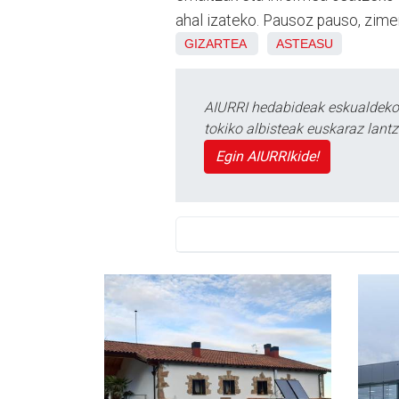
ahal izateko. Pausoz pauso, zimen
GIZARTEA
ASTEASU
AIURRI hedabideak eskualdeko n
tokiko albisteak euskaraz lan
Egin AIURRIkide!