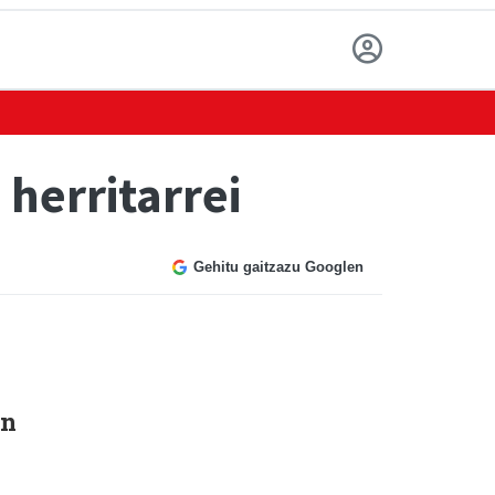
herritarrei
Gehitu gaitzazu Googlen
en