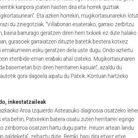
erritik kanpora joaten hasten dira eta horrek guztiak
gikortasunean”. Eta azken horrekin, mugikortasunarekin lotut
azi du zinegotziak, “Villabonan esaterako, garraio zerbitzu
, baina barrurago geratzen diren herri txikiek ez dute halako
an, gurasoek garraiatzen dituzte batetik bestera kotxez
ori emakumeen esku geratzen dela uste dugu. Ondo aztertu
 zein irtenbide eman erabaki ahal izateko. Mugikortasunaren
a baserrietan bizi diren herritarren kasuan”, azaldu du.
autotik gora dagoela aipatu du Patxik. Kontuan hartzeko
do, inkestatzaileak
Lazkaoko Aroa Izquierdo Asteasuko diagnosia osatzeko lehe
 eta behin, Patxirekin batera osatu zuten herritarrei egingo
o zirriborroa osatzen hartu dugu parte. Hiruon artean landu
 galdeketa”, zehaztu dute. Berriki, hasi dira etxez etxe