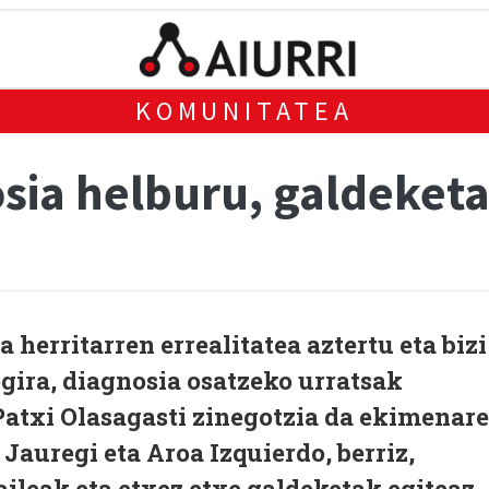
KOMUNITATEA
ia helburu, galdeketa 
 herritarren errealitatea aztertu eta bizi
egira, diagnosia osatzeko urratsak
Patxi Olasagasti zinegotzia da ekimenar
Jauregi eta Aroa Izquierdo, berriz,
ileak eta etxez etxe galdeketak egiteaz