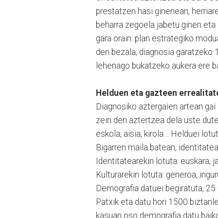
prestatzen hasi ginenean, herriar
beharra zegoela jabetu ginen eta
gara orain: plan estrategiko modu
den bezala, diagnosia garatzeko 
lehenago bukatzeko aukera ere 
Helduen eta gazteen errealitat
Diagnosiko aztergaien artean gai
zein den aztertzea dela uste dute
eskola, aisia, kirola… Helduei lot
Bigarren maila batean, identitate
Identitatearekin lotuta: euskara, ja
Kulturarekin lotuta: generoa, ing
Demografia datuei begiratuta, 25
Patxik eta datu hori 1500 biztanl
kasuan oso demografia datu baiko