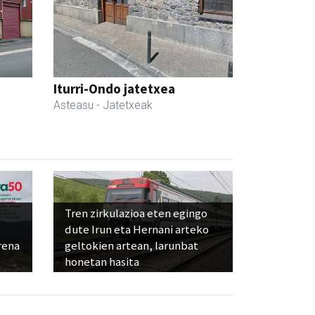
Iturri-Ondo jatetxea
Asteasu
- Jatetxeak
Tren zirkulazioa eten egingo
dute Irun eta Hernani arteko
rena
geltokien artean, larunbat
honetan hasita