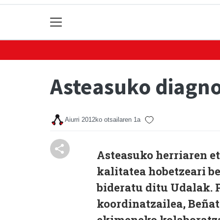
Asteasuko diagnos
Aiurri
2012ko otsailaren 1a
Asteasuko herriaren eta
kalitatea hobetzeari b
bideratu ditu Udalak. 
koordinatzailea, Beñat 
ekimeneko kolaboratza