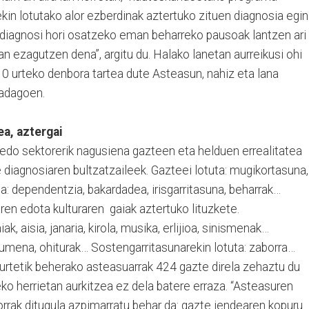
ekin lotutako alor ezberdinak aztertuko zituen diagnosia egin
 diagnosi hori osatzeko eman beharreko pausoak lantzen ari
an ezagutzen dena”, argitu du. Halako lanetan aurreikusi ohi
10 urteko denbora tartea dute Asteasun, nahiz eta lana
badagoen.
ea, aztergai
 edo sektorerik nagusiena gazteen eta helduen errealitatea
 diagnosiaren bultzatzaileek. Gazteei lotuta: mugikortasuna,
uta: dependentzia, bakardadea, irisgarritasuna, beharrak…
aren edota kulturaren gaiak aztertuko lituzkete.
iak, aisia, janaria, kirola, musika, erlijioa, sinismenak…
urumena, ohiturak… Sostengarritasunarekin lotuta: zaborra…
 urtetik beherako asteasuarrak 424 gazte direla zehaztu du
eko herrietan aurkitzea ez dela batere erraza. “Asteasuren
rrak ditugula azpimarratu behar da: gazte jendearen kopuru