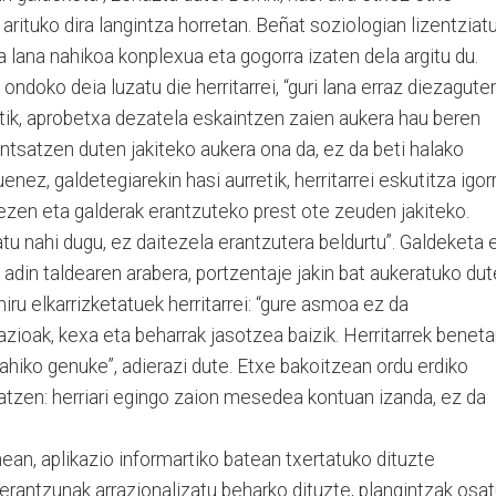
arituko dira langintza horretan. Beñat soziologian lizentziat
 lana nahikoa konplexua eta gogorra izaten dela argitu du.
ondoko deia luzatu die herritarrei, “guri lana erraz diezagute
etik, aprobetxa dezatela eskaintzen zaien aukera hau beren
entsatzen duten jakiteko aukera ona da, ez da beti halako
enez, galdetegiarekin hasi aurretik, herritarrei eskutitza igorr
ezen eta galderak erantzuteko prest ote zeuden jakiteko.
u nahi dugu, ez daitezela erantzutera beldurtu”. Galdeketa 
, adin taldearen arabera, portzentaje jakin bat aukeratuko dut
iru elkarrizketatuek herritarrei: “gure asmoa ez da
azioak, kexa eta beharrak jasotzea baizik. Herritarrek benet
hiko genuke”, adierazi dute. Etxe bakoitzean ordu erdiko
atzen: herriari egingo zaion mesedea kontuan izanda, ez da
an, aplikazio informartiko batean txertatuko dituzte
rantzunak arrazionalizatu beharko dituzte, plangintzak osa