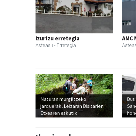
Izurtzu erretegia
AMC 
Asteasu
- Erretegia
Astea
Naturan murgiltzeko
Bus
jarduerak, Leizaran Bisitarien
San
Etxearen eskutik
hon