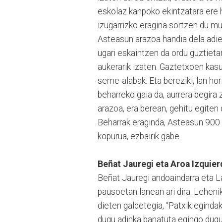
eskolaz kanpoko ekintzatara ere h
izugarrizko eragina sortzen du mu
Asteasun arazoa handia dela adier
ugari eskaintzen da ordu guztietan
aukerarik izaten. Gaztetxoen kasu
seme-alabak. Eta bereziki, lan h
beharreko gaia da, aurrera begira
arazoa, era berean, gehitu egiten d
Beharrak eraginda, Asteasun 900 
kopurua, ezbairik gabe.
Beñat Jauregi eta Aroa Izquier
Beñat Jauregi andoaindarra eta 
pausoetan lanean ari dira. Lehenik
dieten galdetegia, “Patxik egindak
dugu adinka banatuta egingo dugun