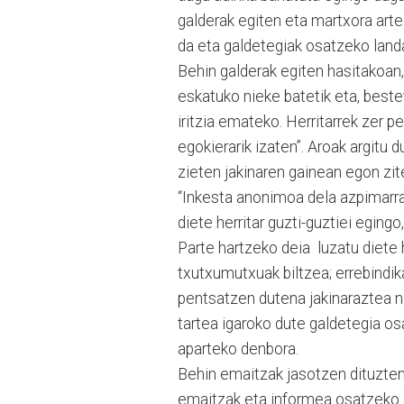
galderak egiten eta martxora arte 
da eta galdetegiak osatzeko landa
Behin galderak egiten hasitakoan, 
eskatuko nieke batetik eta, best
iritzia emateko. Herritarrek zer p
egokierarik izaten”. Aroak argitu du
zieten jakinaren gainean egon zit
“Inkesta anonimoa dela azpimarrat
diete herritar guzti-guztiei egingo
Parte hartzeko deia luzatu diete h
txutxumutxuak biltzea; errebindik
pentsatzen dutena jakinaraztea na
tartea igaroko dute galdetegia os
aparteko denbora.
Behin emaitzak jasotzen dituztene
emaitzak eta informea osatzeko e