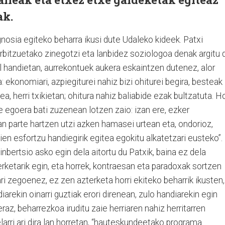
ak.
nosia egiteko beharra ikusi dute Udaleko kideek. Patxi
rbitzuetako zinegotzi eta lanbidez soziologoa denak argitu 
al handietan, aurrekontuek aukera eskaintzen dutenez, alor
: ekonomiari, azpiegiturei nahiz bizi ohiturei begira, besteak
ea, herri txikietan; ohitura nahiz baliabide ezak bultzatuta. Ho
 egoera bati zuzenean lotzen zaio: izan ere, ezker
an parte hartzen utzi azken hamasei urtean eta, ondorioz,
ien esfortzu handiegirik egitea egokitu alkatetzari eusteko”.
nbertsio asko egin dela aitortu du Patxik, baina ez dela
erketarik egin, eta horrek, kontraesan eta paradoxak sortzen
ari zegoenez, ez zen azterketa horri ekiteko beharrik ikusten,
arekin oinarri guztiak erori direnean, zulo handiarekin egin
eraz, beharrezkoa iruditu zaie herriaren nahiz herritarren
larri ari dira lan horretan, “hauteskundeetako programa