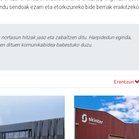
du sendoak ezarri eta etorkizuneko bide berriak eraikitzeko
ortasun hitzak jaso eta zabaltzen ditu. Harpidedun eginda,
tzen dituen komunikabidea babestuko duzu.
Erantzun