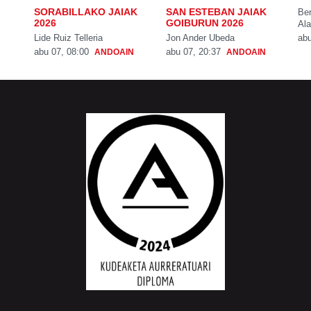
SORABILLAKO JAIAK
SAN ESTEBAN JAIAK
Be
2026
GOIBURUN 2026
Ala
Lide Ruiz Telleria
Jon Ander Ubeda
abu
abu 07, 08:00
abu 07, 20:37
ANDOAIN
ANDOAIN