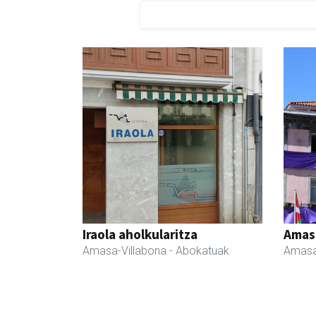
Iraola aholkularitza
Amas
Amasa-Villabona
- Abokatuak
Amasa