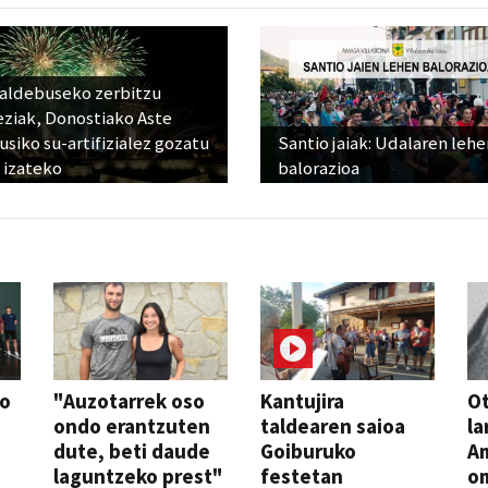
raldebuseko zerbitzu
eziak, Donostiako Aste
siko su-artifizialez gozatu
Santio jaiak: Udalaren lehe
 izateko
balorazioa
so
"Auzotarrek oso
Kantujira
Ot
ondo erantzuten
taldearen saioa
la
dute, beti daude
Goiburuko
A
laguntzeko prest"
festetan
o