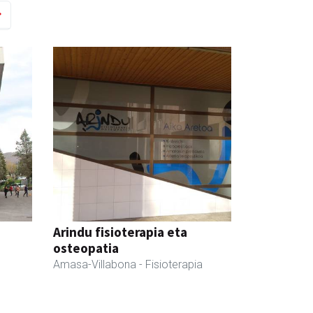
Arindu fisioterapia eta
osteopatia
Amasa-Villabona
- Fisioterapia