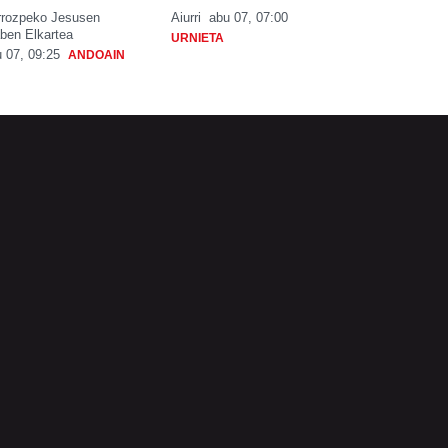
rrozpeko Jesusen
Aiurri
abu 07, 07:00
ben Elkartea
URNIETA
 07, 09:25
ANDOAIN