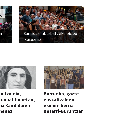
n
Santioak laburbiltzeko bideo
ikusgarria
oitzaldia,
Burrunba, gazte
runbat honetan,
euskaltzaleen
ma Kandidaren
ekimen berria
menez
Beterri-Buruntzan