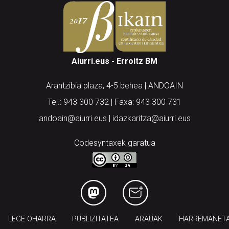
Aiurri.eus - Erroitz BM
Arantzibia plaza, 4-5 behea | ANDOAIN
Tel.: 943 300 732 | Faxa: 943 300 731
andoain@aiurri.eus | idazkaritza@aiurri.eus
Codesyntaxek garatua
LEGE OHARRA
PUBLIZITATEA
ARAUAK
HARREMANET