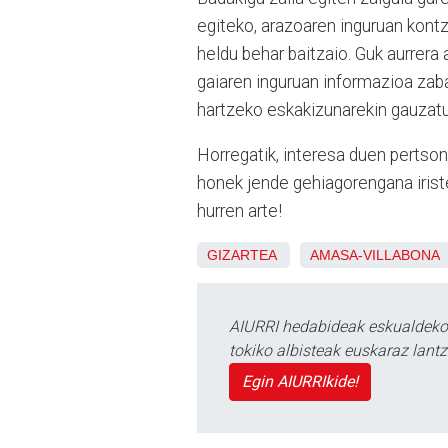
egiteko, arazoaren inguruan kontzi
heldu behar baitzaio. Guk aurrera 
gaiaren inguruan informazioa zabal
hartzeko eskakizunarekin gauzatu
Horregatik, interesa duen pertso
honek jende gehiagorengana iriste
hurren arte!
GIZARTEA
AMASA-VILLABONA
AIURRI hedabideak eskualdeko n
tokiko albisteak euskaraz lan
Egin AIURRIkide!