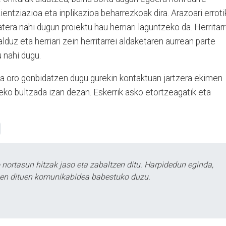
entziazioa eta inplikazioa beharrezkoak dira. Arazoari erroti
atera nahi dugun proiektu hau herriari laguntzeko da. Herritarr
duz eta herriari zein herritarrei aldaketaren aurrean parte
 nahi dugu.
na oro gonbidatzen dugu gurekin kontaktuan jartzera ekimen
ko bultzada izan dezan. Eskerrik asko etortzeagatik eta
ortasun hitzak jaso eta zabaltzen ditu. Harpidedun eginda,
tzen dituen komunikabidea babestuko duzu.