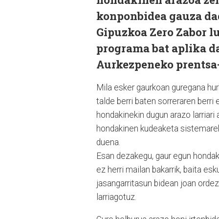
konponbidea gauza dad
Gipuzkoa Zero Zabor lu
programa bat aplika da
Aurkezpeneko prentsa-
Mila esker gaurkoan guregana hur
talde berri baten sorreraren berr
hondakinekin dugun arazo larriari 
hondakinen kudeaketa sistemarekin
duena.
Esan dezakegu, gaur egun hondakin
ez herri mailan bakarrik, baita 
jasangarritasun bidean joan orde
larriagotuz.