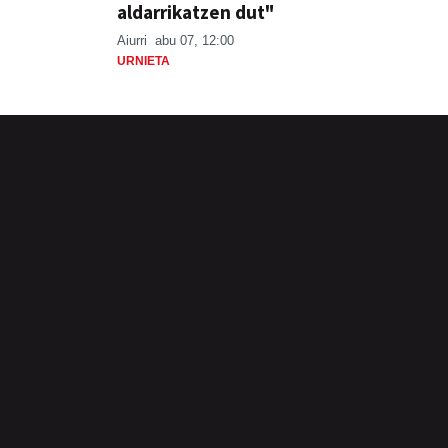
aldarrikatzen dut"
Aiurri
abu 07, 12:00
URNIETA