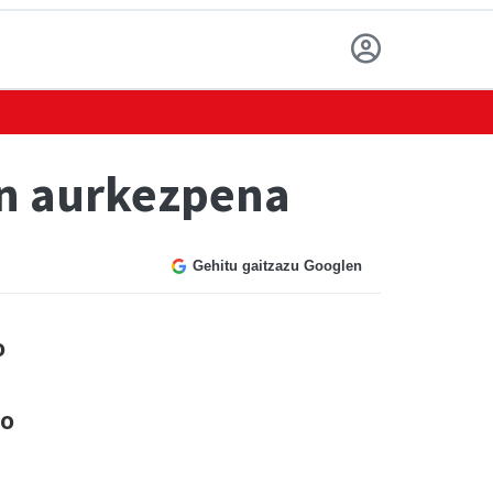
en aurkezpena
Gehitu gaitzazu Googlen
o
ko