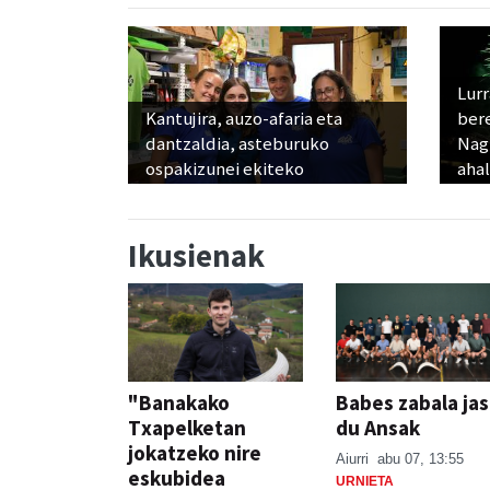
Lur
Kantujira, auzo-afaria eta
ber
dantzaldia, asteburuko
Nagu
ospakizunei ekiteko
ahal
Ikusienak
"Banakako
Babes zabala ja
Txapelketan
du Ansak
jokatzeko nire
Aiurri
abu 07, 13:55
eskubidea
URNIETA