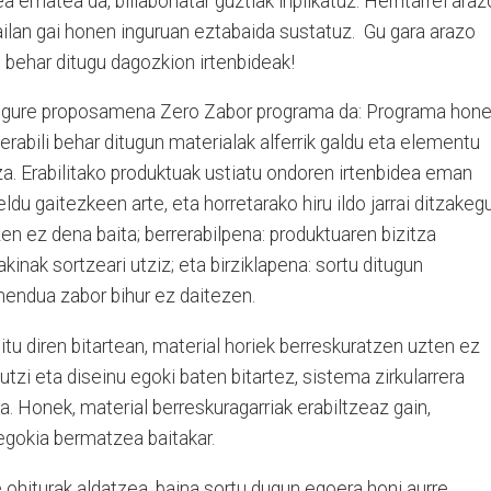
a ematea da, billabonatar guztiak inplikatuz. Herritarrei ara
mailan gai honen inguruan eztabaida sustatuz. Gu gara arazo
u behar ditugu dagozkion irtenbideak!
eko gure proposamena Zero Zabor programa da: Programa hon
abili behar ditugun materialak alferrik galdu eta elementu
a. Erabilitako produktuak ustiatu ondoren irtenbidea eman
ldu gaitezkeen arte, eta horretarako hiru ildo jarrai ditzakegu
en ez dena baita; berrerabilpena: produktuaren bizitza
inak sortzeari utziz; eta birziklapena: sortu ditugun
endua zabor bihur ez daitezen.
itu diren bitartean, material horiek berreskuratzen uzten ez
utzi eta diseinu egoki baten bitartez, sistema zirkularrera
 Honek, material berreskuragarriak erabiltzeaz gain,
 egokia bermatzea baitakar.
e ohiturak aldatzea, baina sortu dugun egoera honi aurre