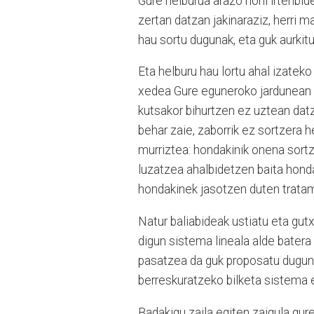
Gure helburua arazo honi irtenbide
zertan datzan jakinaraziz, herri 
hau sortu dugunak, eta guk aurkit
Eta helburu hau lortu ahal izat
xedea Gure eguneroko jardunean er
kutsakor bihurtzen ez uztean datz
behar zaie, zaborrik ez sortzera he
murriztea: hondakinik onena sortz
luzatzea ahalbidetzen baita hondak
hondakinek jasotzen duten tratam
Natur baliabideak ustiatu eta gutx
digun sistema lineala alde batera 
pasatzea da guk proposatu duguna.
berreskuratzeko bilketa sistema
Badakigu zaila egiten zaigula gur