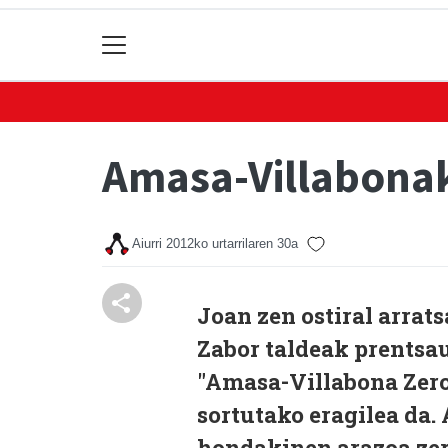
Amasa-Villabonak
Aiurri
2012ko urtarrilaren 30a
Joan zen ostiral arrat
Zabor taldeak prentsa
"Amasa-Villabona Zero
sortutako eragilea da
hondakinen arazoa zer