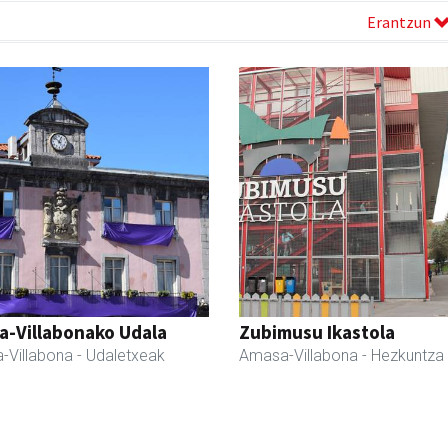
Erantzun
a-Villabonako Udala
Zubimusu Ikastola
-Villabona
- Udaletxeak
Amasa-Villabona
- Hezkuntza