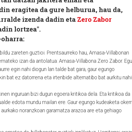
in eragitea da gure helburua, hau da,
rralde izenda dadin eta
Zero Zabor
din lortzea".
oharra:
bildu zareten guztioi. Prentsaurreko hau, Amasa-Villabonan
i emateko izan da antolatua: Amasa-Villabona Zero Zabor. Egu
aurre egin nahi diogun lan talde bat gara, gaur egungo
 bat ez datorrena eta irtenbide alternatibo bat aurkitu nahi
en inguruan bizi dugun egoera kritikoa dela. Eta kritikoa da
eskualde edota mundu mailan ere. Gaur egungo kudeaketa oker
z aurkako noranzkoan garamatza arazoa are eta gehiago