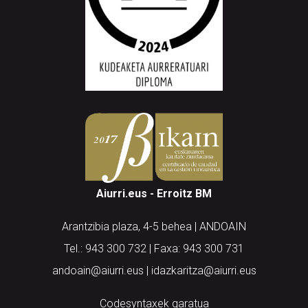
Aiurri.eus - Erroitz BM
Arantzibia plaza, 4-5 behea | ANDOAIN
Tel.: 943 300 732 | Faxa: 943 300 731
andoain@aiurri.eus | idazkaritza@aiurri.eus
Codesyntaxek garatua