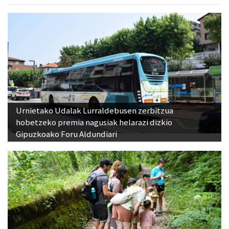
Urnietako Udalak Lurraldebusen zerbitzua
hobetzeko premia nagusiak helarazi dizkio
Gipuzkoako Foru Aldundiari