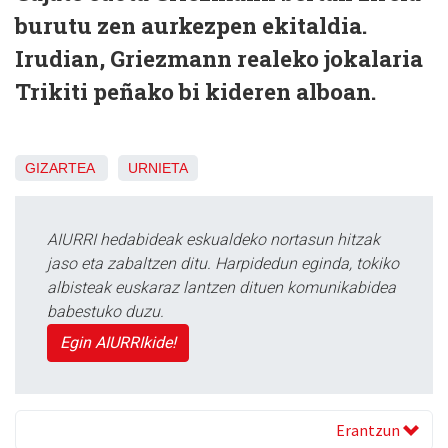
burutu zen aurkezpen ekitaldia.
Irudian, Griezmann realeko jokalaria
Trikiti peñako bi kideren alboan.
GIZARTEA
URNIETA
AIURRI hedabideak eskualdeko nortasun hitzak
jaso eta zabaltzen ditu. Harpidedun eginda, tokiko
albisteak euskaraz lantzen dituen komunikabidea
babestuko duzu.
Egin AIURRIkide!
Erantzun