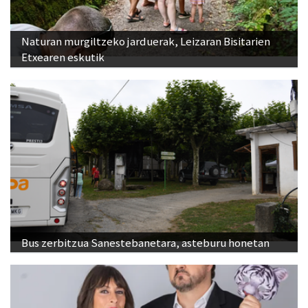
Naturan murgiltzeko jarduerak, Leizaran Bisitarien
Etxearen eskutik
Bus zerbitzua Sanestebanetara, asteburu honetan