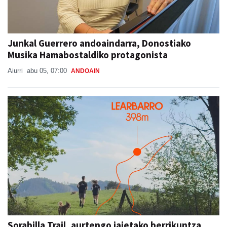
Junkal Guerrero andoaindarra, Donostiako
Musika Hamabostaldiko protagonista
Aiurri
abu 05, 07:00
ANDOAIN
Sorabilla Trail, aurtengo jaietako berrikuntza