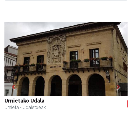
Previous
Next
Itxaspe
Urnieta
- Frutategiak