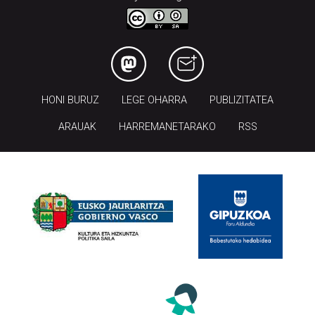
HONI BURUZ
LEGE OHARRA
PUBLIZITATEA
ARAUAK
HARREMANETARAKO
RSS