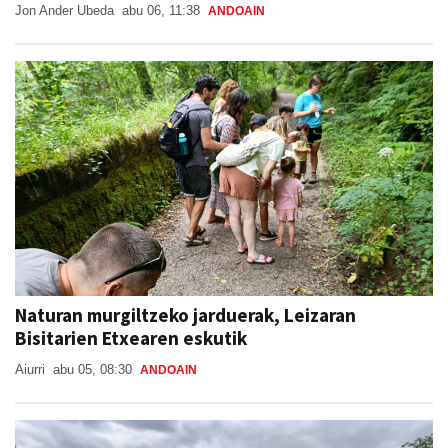
Jon Ander Ubeda
abu 06, 11:38
ANDOAIN
Naturan murgiltzeko jarduerak, Leizaran
Bisitarien Etxearen eskutik
Aiurri
abu 05, 08:30
ANDOAIN