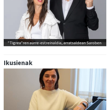
"Tigrea"ren aurre-estreinaldia, arratsaldean Saroben
Ikusienak