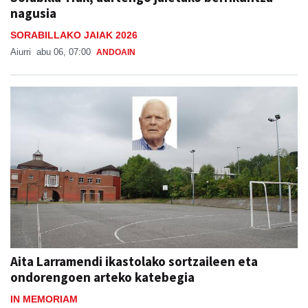
nagusia
SORABILLAKO JAIAK 2026
Aiurri
abu 06, 07:00
ANDOAIN
Aita Larramendi ikastolako sortzaileen eta
ondorengoen arteko katebegia
IN MEMORIAM