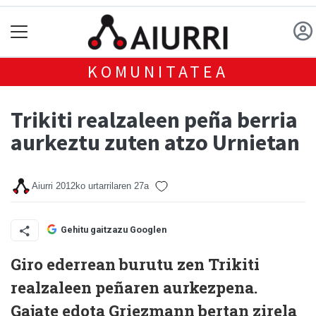
KOMUNITATEA
Trikiti realzaleen peña berria
aurkeztu zuten atzo Urnietan
Aiurri
2012ko urtarrilaren 27a
Gehitu gaitzazu Googlen
Giro ederrean burutu zen Trikiti
realzaleen peñaren aurkezpena.
Gajate edota Griezmann bertan zirela