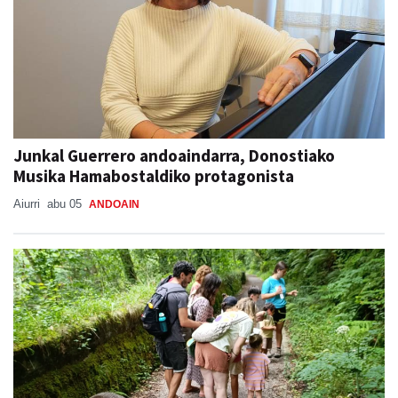
Junkal Guerrero andoaindarra, Donostiako
Musika Hamabostaldiko protagonista
Aiurri
abu 05
ANDOAIN