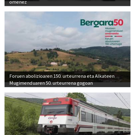
omenez
Foruen abolizioaren 150. urteurrena eta Alkateen
Mugimenduaren 50. urteurrena gogoan