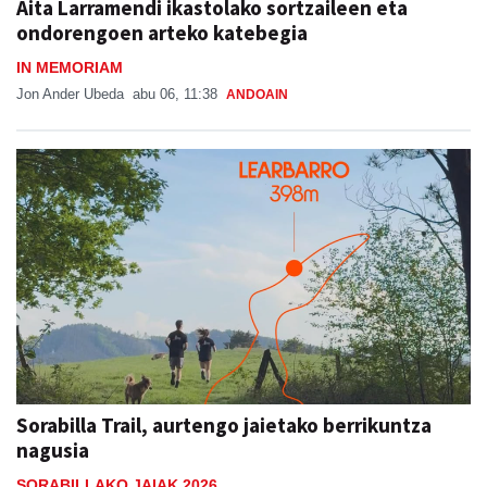
Aita Larramendi ikastolako sortzaileen eta
ondorengoen arteko katebegia
IN MEMORIAM
Jon Ander Ubeda
abu 06, 11:38
ANDOAIN
Sorabilla Trail, aurtengo jaietako berrikuntza
nagusia
SORABILLAKO JAIAK 2026