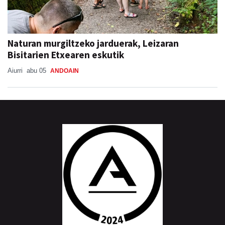
Naturan murgiltzeko jarduerak, Leizaran
Bisitarien Etxearen eskutik
Aiurri
abu 05
ANDOAIN