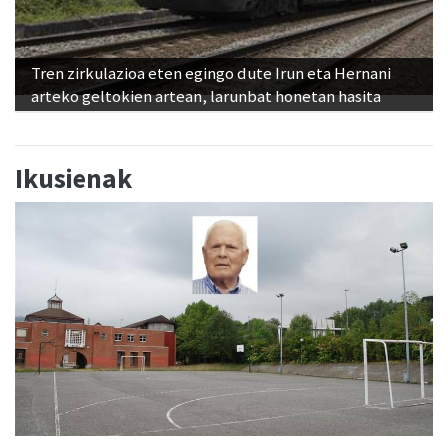
Tren zirkulazioa eten egingo dute Irun eta Hernani
arteko geltokien artean, larunbat honetan hasita
Ikusienak