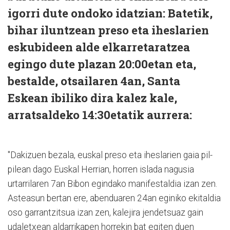
igorri dute ondoko idatzian: Batetik,
bihar iluntzean preso eta iheslarien
eskubideen alde elkarretaratzea
egingo dute plazan 20:00etan eta,
bestalde, otsailaren 4an, Santa
Eskean ibiliko dira kalez kale,
arratsaldeko 14:30etatik aurrera:
"Dakizuen bezala, euskal preso eta iheslarien gaia pil-
pilean dago Euskal Herrian, horren islada nagusia
urtarrilaren 7an Bibon egindako manifestaldia izan zen.
Asteasun bertan ere, abenduaren 24an eginiko ekitaldia
oso garrantzitsua izan zen, kalejira jendetsuaz gain
udaletxean aldarrikapen horrekin bat egiten duen