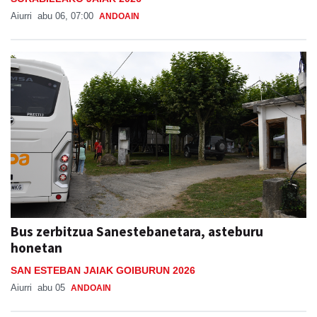
Aiurri
abu 06, 07:00
ANDOAIN
Bus zerbitzua Sanestebanetara, asteburu
honetan
SAN ESTEBAN JAIAK GOIBURUN 2026
Aiurri
abu 05
ANDOAIN