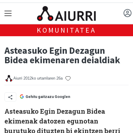
KOMUNITATEA
Asteasuko Egin Dezagun
Bidea ekimenaren deialdiak
Aiurri
2012ko urtarrilaren 26a
Gehitu gaitzazu Googlen
Asteasuko Egin Dezagun Bidea
ekimenak datozen egunotan
burutuko dituzten bi ekintzen berri