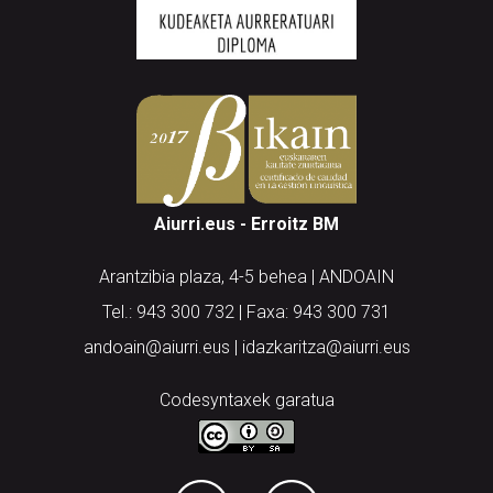
Aiurri.eus - Erroitz BM
Arantzibia plaza, 4-5 behea | ANDOAIN
Tel.: 943 300 732 | Faxa: 943 300 731
andoain@aiurri.eus | idazkaritza@aiurri.eus
Codesyntaxek garatua