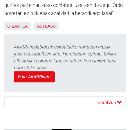
guztioi parte hartzeko gonbitea luzatzen dizuegu. Ordu
horretan ezin duenak azal dadila beranduago lasai".
GIZARTEA
ASTEASU
AIURRI hedabideak eskualdeko nortasun hitzak
jaso eta zabaltzen ditu. Harpidedun eginda, tokiko
albisteak euskaraz lantzen dituen komunikabidea
babestuko duzu.
Egin AIURRIkide!
Erantzun