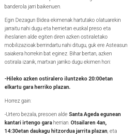
banderola jarri baikenuen.
Egin Dezagun Bidea ekimenak hartutako olatuarekin
jarraitu nahi dugu eta herrietan euskal preso eta
iheslarien alde egiten diren azken ostiraletako
mobilizazioak berrindartu nahi ditugu, guk ere Asteasun
saiakera horrekin bat eginez. Bihar bertan, azken
ostirala izanik, martxan jarriko dugu ekimen hori:
-
Hileko azken ostiralero iluntzeko 20:00etan
elkartu gara herriko plazan.
Horrez gain:
-Urtero bezala, presoen alde
Santa Ageda egunean
kantari irtengo gara
herrian.
Otsailaren 4an,
14:30etan daukagu hitzordua jarrita plazan
, eta