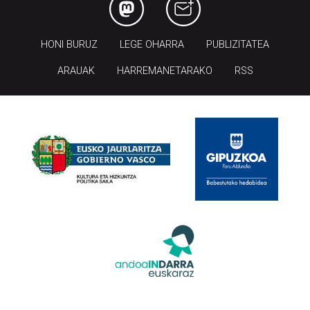
HONI BURUZ
LEGE OHARRA
PUBLIZITATEA
ARAUAK
HARREMANETARAKO
RSS