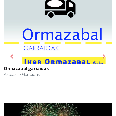
Previous
Next
Ormazabal garraioak
Asteasu
- Garraioak