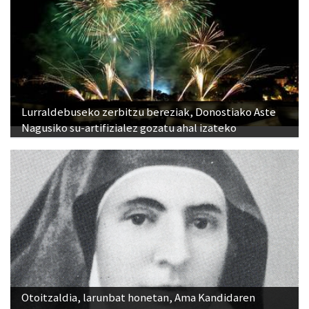
Lurraldebuseko zerbitzu bereziak, Donostiako Aste
Nagusiko su-artifizialez gozatu ahal izateko
Otoitzaldia, larunbat honetan, Ama Kandidaren