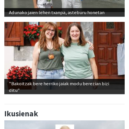
Adunako jaien lehen txanpa, asteburu honetan
"Bakoitzak bere herriko jaiak modu berezian bizi
ditu"
Ikusienak