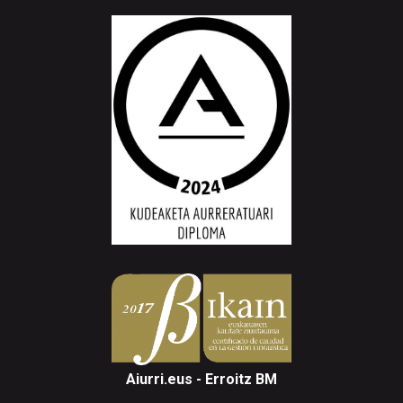
Aiurri.eus - Erroitz BM