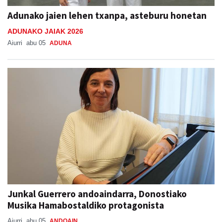
Adunako jaien lehen txanpa, asteburu honetan
ADUNAKO JAIAK 2026
Aiurri
abu 05
ADUNA
Junkal Guerrero andoaindarra, Donostiako
Musika Hamabostaldiko protagonista
Aiurri
abu 05
ANDOAIN