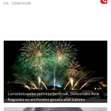
Mandala terapiak
Asteasu
- Kinesiologia
Lurraldebuseko zerbitzu bereziak, Donostiako Aste
Nagusiko su-artifizialez gozatu ahal izateko