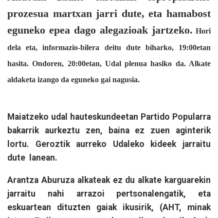
prozesua martxan jarri dute, eta hamabost
eguneko epea dago alegazioak jartzeko.
Hori
dela eta, informazio-bilera deitu dute biharko, 19:00etan
hasita. Ondoren, 20:00etan, Udal plenua hasiko da. Alkate
aldaketa izango da eguneko gai nagusia.
Maiatzeko udal hauteskundeetan Partido Popularra
bakarrik aurkeztu zen, baina ez zuen aginterik
lortu.
Geroztik aurreko Udaleko kideek jarraitu
dute lanean.
Arantza Aburuza alkateak ez du alkate karguarekin
jarraitu nahi arrazoi pertsonalengatik, eta
eskuartean dituzten gaiak ikusirik, (AHT, minak