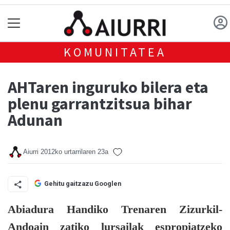
KOMUNITATEA
AHTaren inguruko bilera eta
plenu garrantzitsua bihar
Adunan
Aiurri
2012ko urtarrilaren 23a
Gehitu gaitzazu Googlen
Abiadura Handiko Trenaren Zizurkil-
Andoain zatiko lursailak espropiatzeko