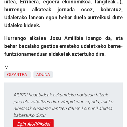
ixtea, Erribera, egoera ekonomikoa, langileak...),
hurrengo alkateak jornada osoz, kobratuz,
Udalerako lanean egon behar duela aurreikusi dute
Udaleko kideek.
Hurrengo alkatea Josu Amilibia izango da, eta
behar bezalako gestioa emateko udaletxeko barne-
funtzionamenduan aldaketak aztertuko dira.
M
GIZARTEA
ADUNA
AIURRI hedabideak eskualdeko nortasun hitzak
jaso eta zabaltzen ditu. Harpidedun eginda, tokiko
albisteak euskaraz lantzen dituen komunikabidea
babestuko duzu.
Egin AIURRIkide!