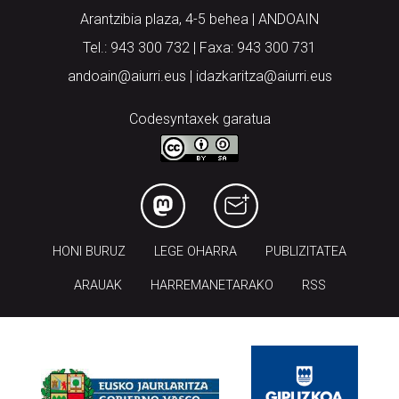
Arantzibia plaza, 4-5 behea | ANDOAIN
Tel.: 943 300 732 | Faxa: 943 300 731
andoain@aiurri.eus | idazkaritza@aiurri.eus
Codesyntaxek garatua
HONI BURUZ
LEGE OHARRA
PUBLIZITATEA
ARAUAK
HARREMANETARAKO
RSS