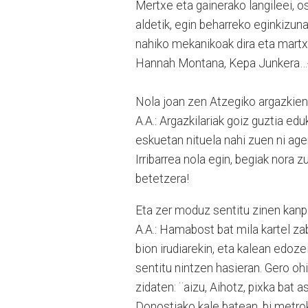
Mertxe eta gainerako langileei, os
aldetik, egin beharreko eginkizun
nahiko mekanikoak dira eta martxa
Hannah Montana, Kepa Junkera…-
Nola joan zen Atzegiko argazkien
A.A.: Argazkilariak goiz guztia ed
eskuetan nituela nahi zuen ni age
Irribarrea nola egin, begiak nora 
betetzera!
Eta zer moduz sentitu zinen kanp
A.A.: Hamabost bat mila kartel za
bion irudiarekin, eta kalean edoze
sentitu nintzen hasieran. Gero oh
zidaten: ¨aizu, Aihotz, pixka bat 
Donostiako kale batean, bi metrok