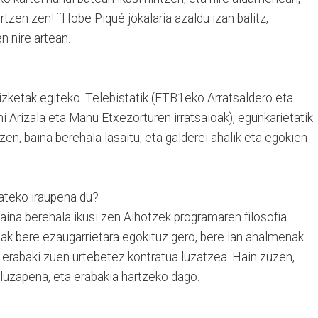
rtzen zen! ¨Hobe Piqué jokalaria azaldu izan balitz,
en nire artean.
rizketak egiteko. Telebistatik (ETB1eko Arratsaldero eta
ani Arizala eta Manu Etxezorturen irratsaioak), egunkarietatik
tzen, baina berehala lasaitu, eta galderei ahalik eta egokien
ateko iraupena du?
baina berehala ikusi zen Aihotzek programaren filosofia
ioak bere ezaugarrietara egokituz gero, bere lan ahalmenak
 erabaki zuen urtebetez kontratua luzatzea. Hain zuzen,
luzapena, eta erabakia hartzeko dago.