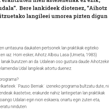
tudala”. Bere lankideek diotenez, “Aihotz
bitzuetako langileei umorea pizten digun
en urritasuna daukaten pertsonek lan praktikak egiteko
ten iaz. Horri esker, Aihotz Albisu Lasa (Urnieta, 1983)
lanak burutzen ari da. Udalean oso gustura daude Aihotzekin
elamendia Udal langileak aitortu duenez.
 programa?
elkarteek ¨Pauso Berriak¨ izeneko programa bultzatu dute, ni
deak ikastetxe, erakunde nahiz lantegietan lan praktikak
aingo Udalari egin nion eskaera; onartu egin zuten eta,
deratu ninduten.