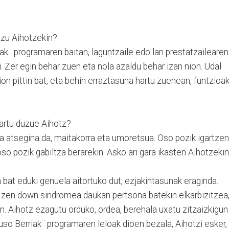
azu Aihotzekin?
k¨ programaren baitan, laguntzaile edo lan prestatzailearen
i. Zer egin behar zuen eta nola azaldu behar izan nion. Udal
on pittin bat, eta behin erraztasuna hartu zuenean, funtzioa
hartu duzue Aihotz?
a atsegina da, maitakorra eta umoretsua. Oso pozik igartzen
so pozik gabiltza berarekin. Asko ari gara ikasten Aihotzekin
 bat eduki genuela aitortuko dut, ezjakintasunak eraginda.
 zen down sindromea daukan pertsona batekin elkarbizitzea
un. Aihotz ezagutu orduko, ordea, berehala uxatu zitzaizkigun
uso Berriak¨ programaren leloak dioen bezala, Aihotzi esker,