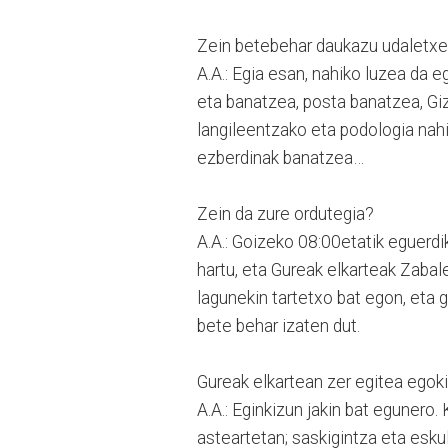
Zein betebehar daukazu udaletx
A.A.: Egia esan, nahiko luzea da 
eta banatzea, posta banatzea, Giz
langileentzako eta podologia nahi
ezberdinak banatzea…
Zein da zure ordutegia?
A.A.: Goizeko 08:00etatik eguerdi
hartu, eta Gureak elkarteak Zabal
lagunekin tartetxo bat egon, eta g
bete behar izaten dut.
Gureak elkartean zer egitea egok
A.A.: Eginkizun jakin bat egunero
asteartetan; saskigintza eta esku