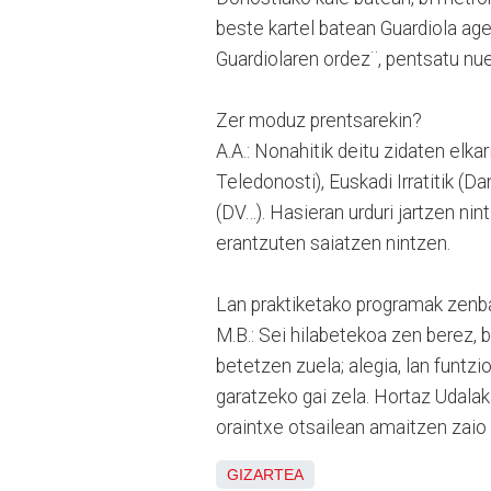
beste kartel batean Guardiola age
Guardiolaren ordez¨, pentsatu nu
Zer moduz prentsarekin?
A.A.: Nonahitik deitu zidaten elka
Teledonosti), Euskadi Irratitik (D
(DV…). Hasieran urduri jartzen nin
erantzuten saiatzen nintzen.
Lan praktiketako programak zenb
M.B.: Sei hilabetekoa zen berez, 
betetzen zuela; alegia, lan funtz
garatzeko gai zela. Hortaz Udalak
oraintxe otsailean amaitzen zaio 
GIZARTEA