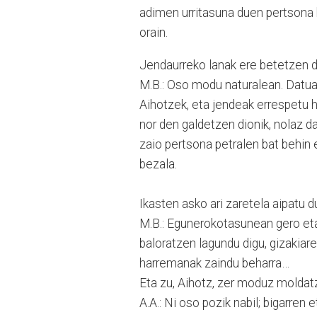
adimen urritasuna duen pertsona 
orain.
Jendaurreko lanak ere betetzen d
M.B.: Oso modu naturalean. Datua
Aihotzek, eta jendeak errespetu h
nor den galdetzen dionik, nolaz d
zaio pertsona petralen bat behin 
bezala.
Ikasten asko ari zaretela aipatu 
M.B.: Egunerokotasunean gero eta
baloratzen lagundu digu, gizakiar
harremanak zaindu beharra…
Eta zu, Aihotz, zer moduz molda
A.A.: Ni oso pozik nabil; bigarren