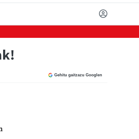
ak!
Gehitu gaitzazu Googlen
n