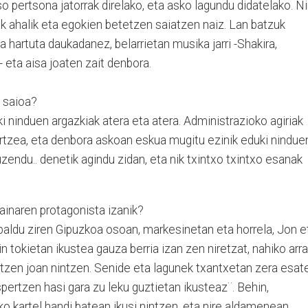
o pertsona jatorrak direlako, eta asko lagundu didatelako. Ni
ak ahalik eta egokien betetzen saiatzen naiz. Lan batzuk
 hartuta daukadanez, belarrietan musika jarri -Shakira,
 eta aisa joaten zait denbora.
 saioa?
uki ninduen argazkiak atera eta atera. Administrazioko agiriak
rtzea, eta denbora askoan eskua mugitu ezinik eduki nindue
zuzendu.. denetik agindu zidan, eta nik txintxo txintxo esanak
ainaren protagonista izanik?
baldu ziren Gipuzkoa osoan, markesinetan eta horrela, Jon e
in tokietan ikustea gauza berria izan zen niretzat, nahiko arr
itzen joan nintzen. Senide eta lagunek txantxetan zera esat
aspertzen hasi gara zu leku guztietan ikusteaz¨. Behin,
o kartel handi batean ikusi nintzen, eta nire aldamenean,