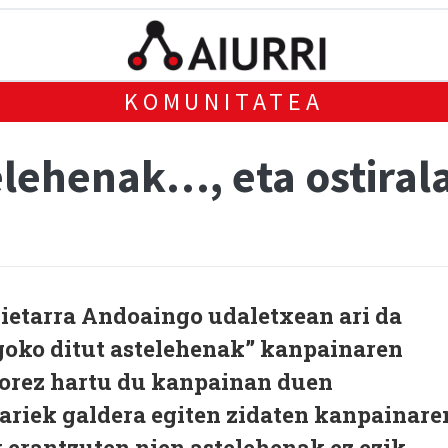
KOMUNITATEA
elehenak…, eta ostiral
nietarra Andoaingo udaletxean ari da
goko ditut astelehenak” kanpainaren
morez hartu du kanpainan duen
ariek galdera egiten zidaten kanpainare
 erantzuten nien astelehenak ez ezik,