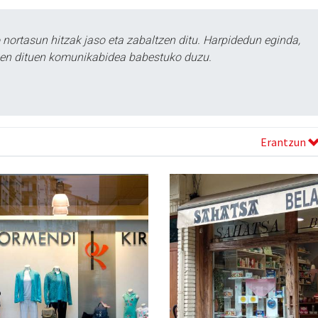
ortasun hitzak jaso eta zabaltzen ditu. Harpidedun eginda,
tzen dituen komunikabidea babestuko duzu.
Erantzun