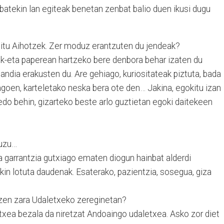
batekin lan egiteak benetan zenbat balio duen ikusi dugu
itu Aihotzek. Zer moduz erantzuten du jendeak?
k-eta paperean hartzeko bere denbora behar izaten du
andia erakusten du. Are gehiago, kuriositateak piztuta, bada
agoen, karteletako neska bera ote den… Jakina, egokitu izan
edo behin, gizarteko beste arlo guztietan egoki daitekeen
duzu…
 garrantzia gutxiago ematen diogun hainbat alderdi
ekin lotuta daudenak. Esaterako, pazientzia, sosegua, giza
tzen zara Udaletxeko zereginetan?
 etxea bezala da niretzat Andoaingo udaletxea. Asko zor diet