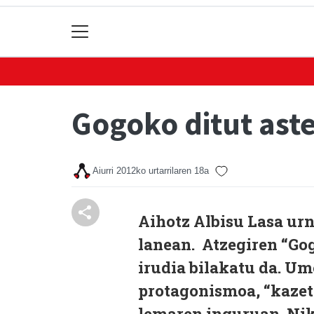
Gogoko ditut ast
Aiurri
2012ko urtarrilaren 18a
Aihotz Albisu Lasa ur
lanean. Atzegiren “Go
irudia bilakatu da. U
protagonismoa, “kazet
lemaren inguruan. Nik