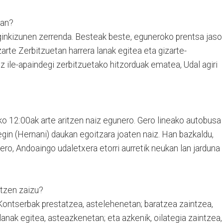
ean?
eginkizunen zerrenda. Besteak beste, eguneroko prentsa jaso
arte Zerbitzuetan harrera lanak egitea eta gizarte-
z ile-apaindegi zerbitzuetako hitzorduak ematea, Udal agiri
ko 12:00ak arte aritzen naiz egunero. Gero lineako autobusa
egin (Hernani) daukan egoitzara joaten naiz. Han bazkaldu,
ero, Andoaingo udaletxera etorri aurretik neukan lan jarduna
itzen zaizu?
. Kontserbak prestatzea, astelehenetan; baratzea zaintzea,
lanak egitea, asteazkenetan; eta azkenik, oilategia zaintzea,