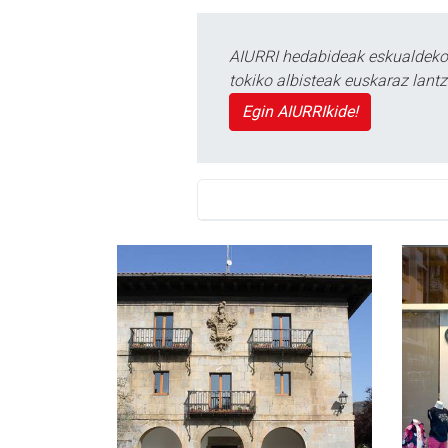
AIURRI hedabideak eskualdeko n
tokiko albisteak euskaraz lan
Egin AIURRIkide!