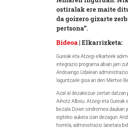
ostiralak ere maite di
da goizero gizarte zer
pertsona”.
Bideoa
| Elkarrizketa:
Gureak eta Atzegi elkarteek adim
integrazio programa abian jarri zu
Andoaingo Udalean administrazio 
laguntzaile gisa ari den Mertxe B
Azal al dezakezue zertan datzan
Aihotz Albisu: Atzegi eta Gureak 
bezala Down sindromea daukan jen
egiteko aukera izan dezagun. Ando
horrela, administrazio lanetara bi