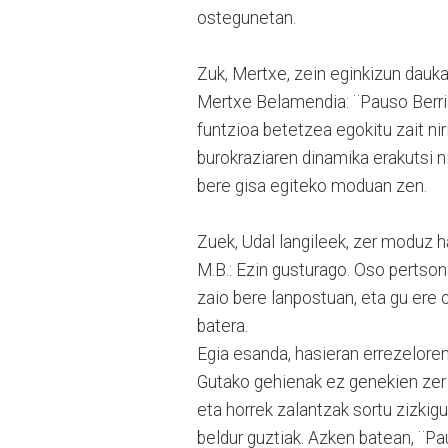
ostegunetan.
Zuk, Mertxe, zein eginkizun dauk
Mertxe Belamendia: ¨Pauso Berria
funtzioa betetzea egokitu zait nir
burokraziaren dinamika erakutsi ni
bere gisa egiteko moduan zen.
Zuek, Udal langileek, zer moduz 
M.B.: Ezin gusturago. Oso pertson
zaio bere lanpostuan, eta gu ere o
batera.
Egia esanda, hasieran errezeloren
Gutako gehienak ez genekien zer
eta horrek zalantzak sortu zizkig
beldur guztiak. Azken batean, ¨Pa