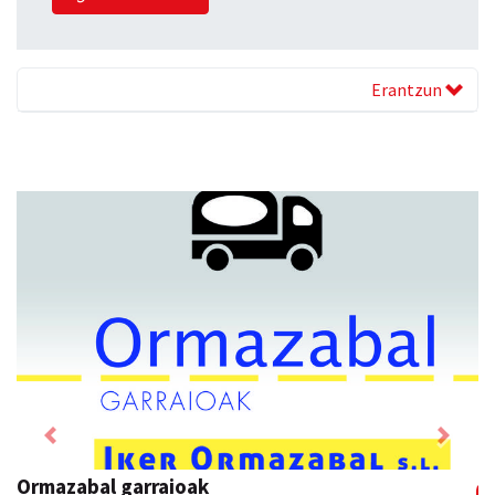
Erantzun
Previous
Next
Ados muntaiak