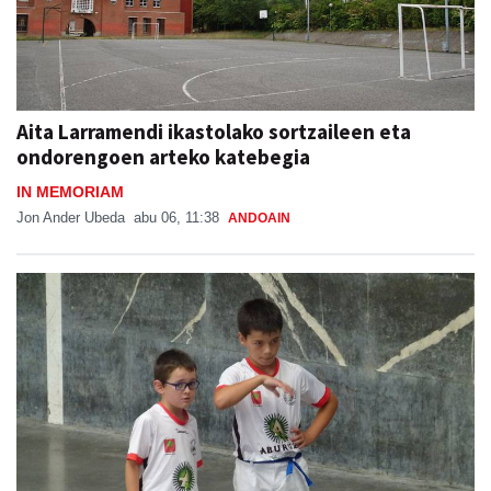
Aita Larramendi ikastolako sortzaileen eta
ondorengoen arteko katebegia
IN MEMORIAM
Jon Ander Ubeda
abu 06, 11:38
ANDOAIN