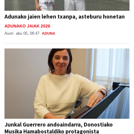
Adunako jaien lehen txanpa, asteburu honetan
ADUNAKO JAIAK 2026
Aiurri
abu 05, 08:47
ADUNA
Junkal Guerrero andoaindarra, Donostiako
Musika Hamabostaldiko protagonista