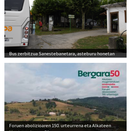
Bus zerbitzua Sanestebanetara, asteburu honetan
Foruen abolizioaren 150. urteurrena eta Alkateen