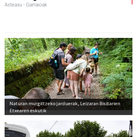
Asteasu
- Muntaiak
Naturan murgiltzeko jarduerak, Leizaran Bisitarien
Etxearen eskutik