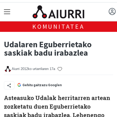
KOMUNITATEA
Udalaren Eguberrietako
saskiak badu irabazlea
Aiurri
2012ko urtarrilaren 17a
Gehitu gaitzazu Googlen
Asteasuko Udalak herritarren artean
zozketatu duen Eguberrietako
saskiak badu irabazlea. Lehenengo