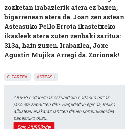
zozketan irabazlerik atera ez bazen,
bigarrenean atera da. Joan zen astean
Asteasuko Pello Errota ikastetxeko
ikasleek atera zuten zenbaki saritua:
313a
, hain zuzen. Irabazlea,
Joxe
Agustin Mujika Arregi
da. Zorionak!
GIZARTEA
ASTEASU
AIURRI hedabideak eskualdeko nortasun hitzak
jaso eta zabaltzen ditu. Harpidedun eginda, tokiko
albisteak euskaraz lantzen dituen komunikabidea
babestuko duzu.
Egin AIURRIkide!