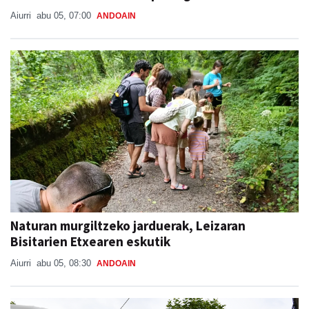
Aiurri
abu 05, 07:00
ANDOAIN
Naturan murgiltzeko jarduerak, Leizaran
Bisitarien Etxearen eskutik
Aiurri
abu 05, 08:30
ANDOAIN