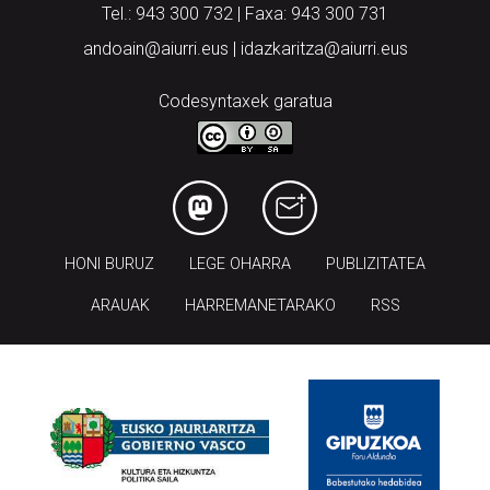
Tel.: 943 300 732 | Faxa: 943 300 731
andoain@aiurri.eus | idazkaritza@aiurri.eus
Codesyntaxek garatua
HONI BURUZ
LEGE OHARRA
PUBLIZITATEA
ARAUAK
HARREMANETARAKO
RSS