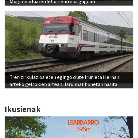
Mugimenduaren 50. urteurrena gogoan
Tren zirkulazioa eten egingo dute Irun eta Hernani
arteko geltokien artean, larunbat honetan hasita
Ikusienak