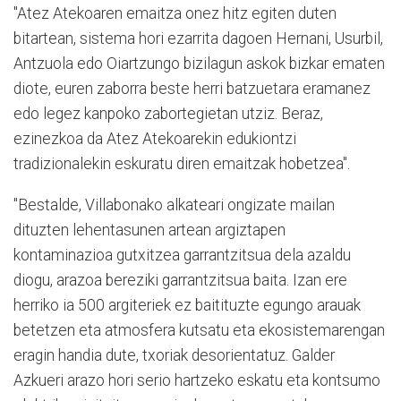
"Atez Atekoaren emaitza onez hitz egiten duten
bitartean, sistema hori ezarrita dagoen Hernani, Usurbil,
Antzuola edo Oiartzungo bizilagun askok bizkar ematen
diote, euren zaborra beste herri batzuetara eramanez
edo legez kanpoko zabortegietan utziz. Beraz,
ezinezkoa da Atez Atekoarekin edukiontzi
tradizionalekin eskuratu diren emaitzak hobetzea".
"Bestalde, Villabonako alkateari ongizate mailan
dituzten lehentasunen artean argiztapen
kontaminazioa gutxitzea garrantzitsua dela azaldu
diogu, arazoa bereziki garrantzitsua baita. Izan ere
herriko ia 500 argiteriek ez baitituzte egungo arauak
betetzen eta atmosfera kutsatu eta ekosistemarengan
eragin handia dute, txoriak desorientatuz. Galder
Azkueri arazo hori serio hartzeko eskatu eta kontsumo