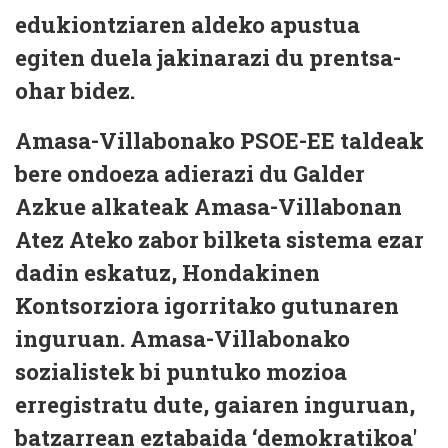
edukiontziaren aldeko apustua
egiten duela jakinarazi du prentsa-
ohar bidez.
Amasa-Villabonako PSOE-EE taldeak
bere ondoeza adierazi du Galder
Azkue alkateak Amasa-Villabonan
Atez Ateko zabor bilketa sistema ezar
dadin eskatuz, Hondakinen
Kontsorziora igorritako gutunaren
inguruan. Amasa-Villabonako
sozialistek bi puntuko mozioa
erregistratu dute, gaiaren inguruan,
batzarrean eztabaida ‘demokratikoa'