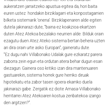
aukeratzen jarraitzeko apustua egitea da, hori baita
euren ustez hondakin birziklagarri eta konpostagarrien
bilketa sistemarik ‘onena'. Birziklapenaren alde egiten
dutela jakinarazi dute, "baina ez koakzioa ekartzen
duten Atez Atekoa bezalako neurrien alde. Bilduk orain
ezagutu duen Atez Ateko sistema bertan behera uzten
ari dira orain urte asko Europan", gaineratu dute.
"Ez dugu nahi Villabonako Udalak gure ezkaratz parera
zaborra zein egun eta ordutan atera behar dugun esan
diezagun. Gainera oso kritiko izan dira mantenuaren
gastuarekin, sistema horrek gure herriko diruak
hipotekatu eta zabor tasen igoera ekarriko duela
jakinarazi gabe. Zergatik ez diote Amasa-Villabonako
herritarrei Atez Atekoaren kostua zenbatekoa izango
den argitzen?".