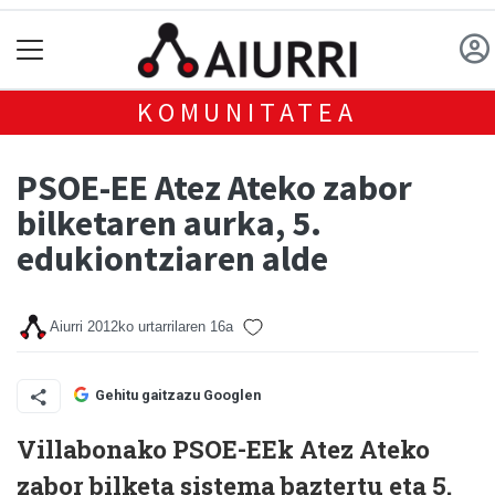
KOMUNITATEA
PSOE-EE Atez Ateko zabor
bilketaren aurka, 5.
edukiontziaren alde
Aiurri
2012ko urtarrilaren 16a
Gehitu gaitzazu Googlen
Villabonako PSOE-EEk Atez Ateko
zabor bilketa sistema baztertu eta 5.