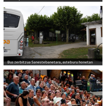
Bus zerbitzua Sanestebanetara, asteburu honetan