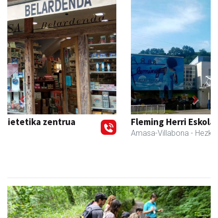
Previous
Next
Fleming Herri Eskola
Amasa-Villabona
- Hezkuntza