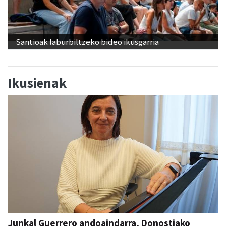
Santioak laburbiltzeko bideo ikusgarria
Ikusienak
Junkal Guerrero andoaindarra, Donostiako