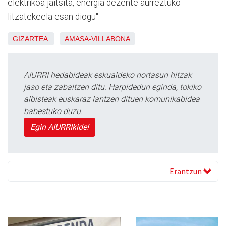
elektrikoa jaitsita, energia dezente aurreztuko
litzatekeela esan diogu".
GIZARTEA
AMASA-VILLABONA
AIURRI hedabideak eskualdeko nortasun hitzak
jaso eta zabaltzen ditu. Harpidedun eginda, tokiko
albisteak euskaraz lantzen dituen komunikabidea
babestuko duzu.
Egin AIURRIkide!
Erantzun