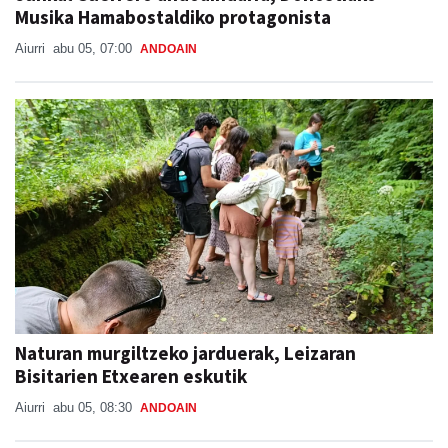
Musika Hamabostaldiko protagonista
Aiurri
abu 05, 07:00
ANDOAIN
Naturan murgiltzeko jarduerak, Leizaran
Bisitarien Etxearen eskutik
Aiurri
abu 05, 08:30
ANDOAIN