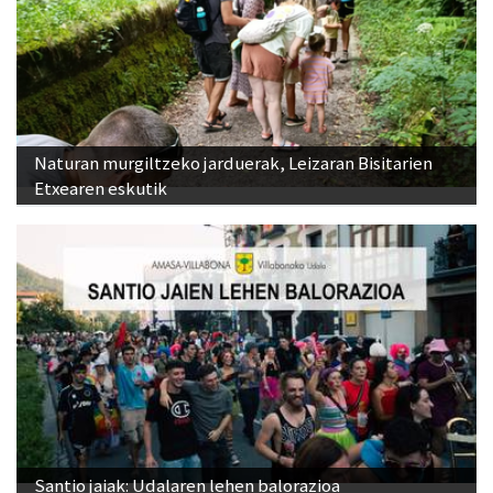
Naturan murgiltzeko jarduerak, Leizaran Bisitarien
Etxearen eskutik
Santio jaiak: Udalaren lehen balorazioa