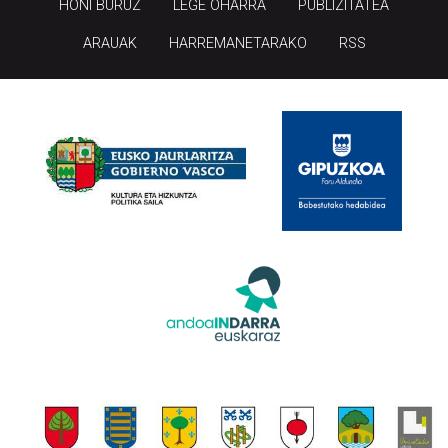
HONI BURUZ
LEGE OHARRA
PUBLIZITATEA
ARAUAK
HARREMANETARAKO
RSS