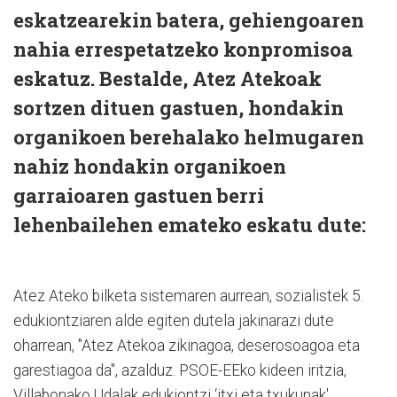
eskatzearekin batera, gehiengoaren
nahia errespetatzeko konpromisoa
eskatuz. Bestalde, Atez Atekoak
sortzen dituen gastuen, hondakin
organikoen berehalako helmugaren
nahiz hondakin organikoen
garraioaren gastuen berri
lehenbailehen emateko eskatu dute:
Atez Ateko bilketa sistemaren aurrean, sozialistek 5.
edukiontziaren alde egiten dutela jakinarazi dute
oharrean, "Atez Atekoa zikinagoa, deserosoagoa eta
garestiagoa da", azalduz. PSOE-EEko kideen iritzia,
Villabonako Udalak edukiontzi ‘itxi eta txukunak'