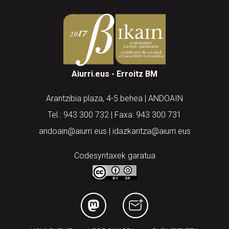
Aiurri.eus - Erroitz BM
Arantzibia plaza, 4-5 behea | ANDOAIN
Tel.: 943 300 732 | Faxa: 943 300 731
andoain@aiurri.eus | idazkaritza@aiurri.eus
Codesyntaxek garatua