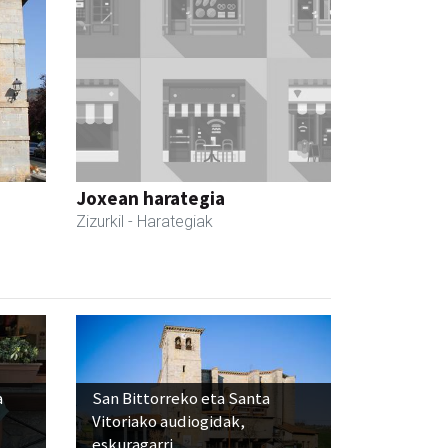
Joxean harategia
Zizurkil
- Harategiak
a
San Bittorreko eta Santa
Vitoriako audiogidak,
eskuragarri