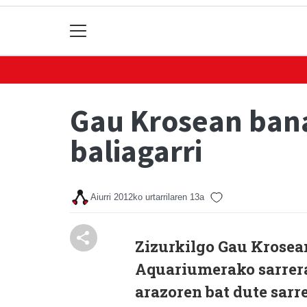
Gau Krosean ban
baliagarri
Aiurri
2012ko urtarrilaren 13a
Zizurkilgo Gau Krosea
Aquariumerako sarrera
arazoren bat dute sarre