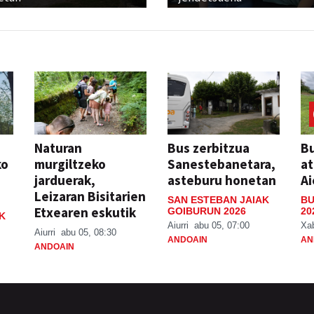
Naturan
Bus zerbitzua
Bu
ko
murgiltzeko
Sanestebanetara,
at
jarduerak,
asteburu honetan
Ai
Leizaran Bisitarien
SAN ESTEBAN JAIAK
BU
Etxearen eskutik
GOIBURUN 2026
20
K
Aiurri
abu 05, 07:00
Xa
Aiurri
abu 05, 08:30
ANDOAIN
AN
ANDOAIN