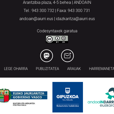
Arantzibia plaza, 4-5 behea | ANDOAIN
Tel.: 943 300 732 | Faxa: 943 300 731
andoain@aiurri.eus | idazkaritza@aiurri.eus
Codesyntaxek garatua
LEGE OHARRA
PUBLIZITATEA
ARAUAK
HARREMANET