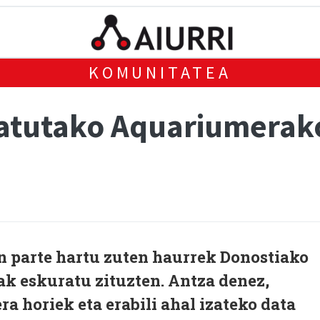
KOMUNITATEA
atutako Aquariumerako
n parte hartu zuten haurrek Donostiako
k eskuratu zituzten. Antza denez,
ra horiek eta erabili ahal izateko data