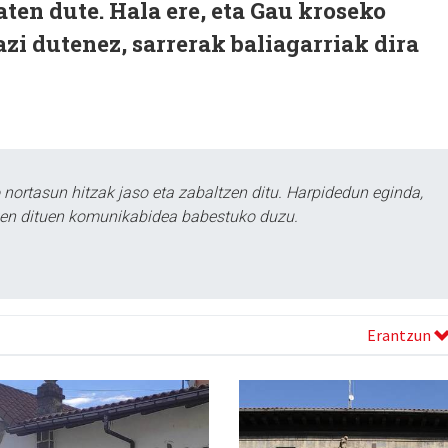
aten dute. Hala ere, eta Gau kroseko
azi dutenez, sarrerak baliagarriak dira
ortasun hitzak jaso eta zabaltzen ditu. Harpidedun eginda,
tzen dituen komunikabidea babestuko duzu.
Erantzun