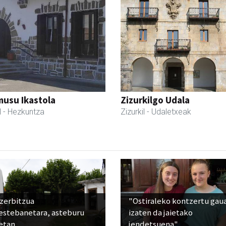
usu Ikastola
Zizurkilgo Udala
l
- Hezkuntza
Zizurkil
- Udaletxeak
 zerbitzua
"Ostiraleko kontzertu gau
estebanetara, asteburu
izaten da jaietako
etan
jendetsuena"