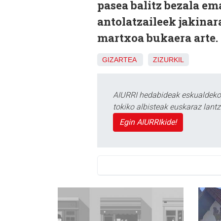
pasea balitz bezala em
antolatzaileek jakinar
martxoa bukaera arte.
GIZARTEA
ZIZURKIL
AIURRI hedabideak eskualdeko n
tokiko albisteak euskaraz lan
Egin AIURRIkide!