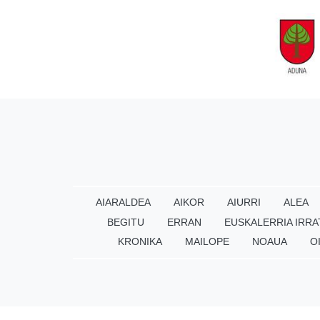
AIARALDEA
AIKOR
AIURRI
ALEA
BEGITU
ERRAN
EUSKALERRIA IRRA
KRONIKA
MAILOPE
NOAUA
O