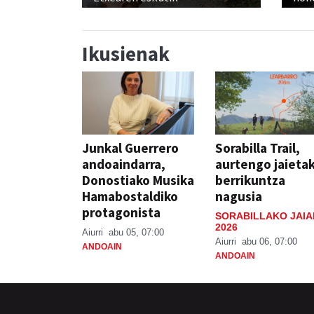
Ikusienak
Junkal Guerrero
Sorabilla Trail,
andoaindarra,
aurtengo jaieta
Donostiako Musika
berrikuntza
Hamabostaldiko
nagusia
protagonista
SORABILLAKO JAIA
2026
Aiurri
abu 05, 07:00
Aiurri
abu 06, 07:00
ANDOAIN
ANDOAIN