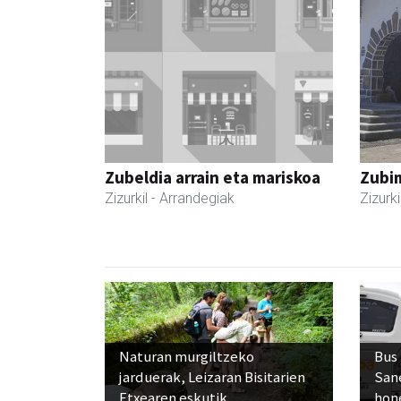
Zubeldia arrain eta mariskoa
Zubim
Zizurkil
- Arrandegiak
Zizurki
Naturan murgiltzeko
Bus
jarduerak, Leizaran Bisitarien
San
Etxearen eskutik
hon