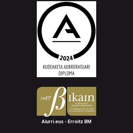
Aiurri.eus - Erroitz BM