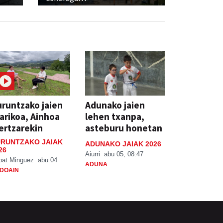
runtzako jaien
Adunako jaien
arikoa, Ainhoa
lehen txanpa,
ertzarekin
asteburu honetan
RUNTZAKO JAIAK
ADUNAKO JAIAK 2026
26
Aiurri
abu 05, 08:47
bat Minguez
abu 04
ADUNA
DOAIN