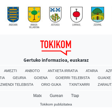
Gertuko informazioa, euskaraz
AMEZTI
ANBOTO
ANTXETA IRRATIA
ATARIA
AZP
TIA
GEURIA
GOIENA
GOIERRI TELEBISTA
GUAIXE
IZMENDI TELEBISTA
ORIO GUKA
TXINTXARRI
ZARAUT
Matx
Gurean
Ttap
Tokikom publizitatea
v16.25.0