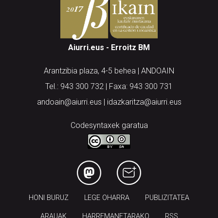
Aiurri.eus - Erroitz BM
Arantzibia plaza, 4-5 behea | ANDOAIN
Tel.: 943 300 732 | Faxa: 943 300 731
andoain@aiurri.eus | idazkaritza@aiurri.eus
Codesyntaxek garatua
HONI BURUZ
LEGE OHARRA
PUBLIZITATEA
ARAUAK
HARREMANETARAKO
RSS