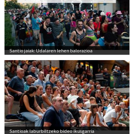
Santio jaiak: Udalaren lehen balorazioa
Santioak laburbiltzeko bideo ikusgarria