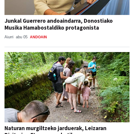
Junkal Guerrero andoaindarra, Donostiako
Musika Hamabostaldiko protagonista
Aiurri
abu 05
ANDOAIN
Naturan murgiltzeko jarduerak, Leizaran