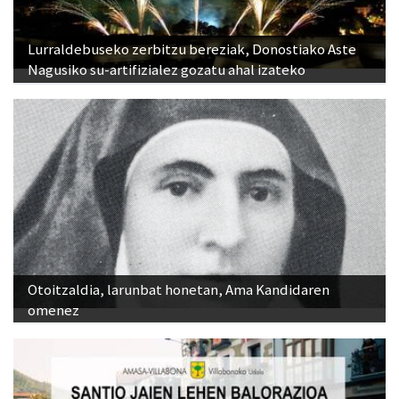
Lurraldebuseko zerbitzu bereziak, Donostiako Aste
Nagusiko su-artifizialez gozatu ahal izateko
Otoitzaldia, larunbat honetan, Ama Kandidaren
omenez