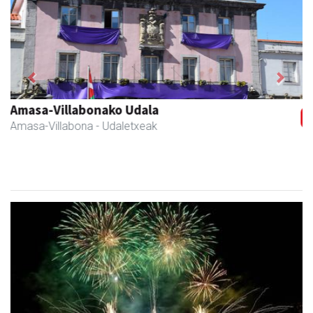
Previous
Next
Zubimusu Ikastola
Amasa-Villabona
- Hezkuntza