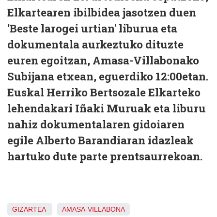
Elkartearen ibilbidea jasotzen duen
'Beste larogei urtian' liburua eta
dokumentala aurkeztuko dituzte
euren egoitzan, Amasa-Villabonako
Subijana etxean, eguerdiko 12:00etan.
Euskal Herriko Bertsozale Elkarteko
lehendakari Iñaki Muruak eta liburu
nahiz dokumentalaren gidoiaren
egile Alberto Barandiaran idazleak
hartuko dute parte prentsaurrekoan.
GIZARTEA
AMASA-VILLABONA