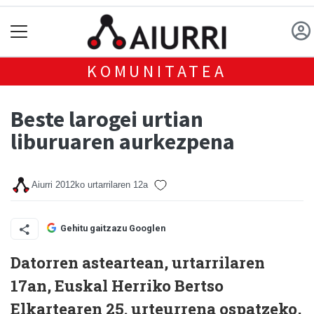
KOMUNITATEA
Beste larogei urtian
liburuaren aurkezpena
Aiurri
2012ko urtarrilaren 12a
Gehitu gaitzazu Googlen
Datorren asteartean, urtarrilaren
17an, Euskal Herriko Bertso
Elkartearen 25. urteurrena ospatzeko,