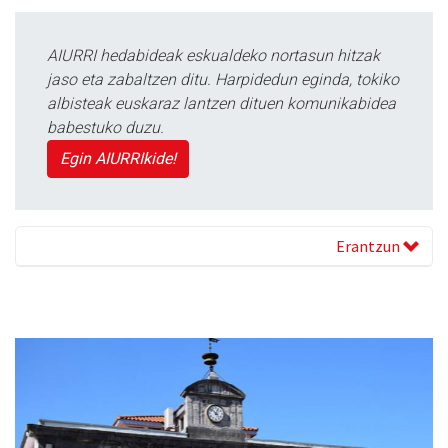
AIURRI hedabideak eskualdeko nortasun hitzak
jaso eta zabaltzen ditu. Harpidedun eginda, tokiko
albisteak euskaraz lantzen dituen komunikabidea
babestuko duzu.
Egin AIURRIkide!
Erantzun