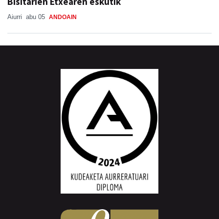
Bisitarien Etxearen eskutik
Aiurri
abu 05
ANDOAIN