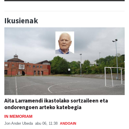
Ikusienak
Aita Larramendi ikastolako sortzaileen eta
ondorengoen arteko katebegia
IN MEMORIAM
Jon Ander Ubeda
abu 06, 11:38
ANDOAIN