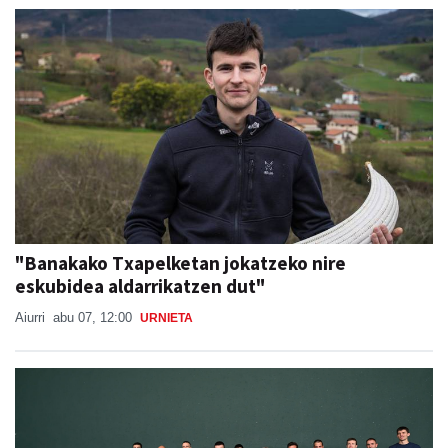
"Banakako Txapelketan jokatzeko nire
eskubidea aldarrikatzen dut"
Aiurri
abu 07, 12:00
URNIETA