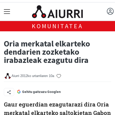
KOMUNITATEA
Oria merkatal elkarteko
dendarien zozketako
irabazleak ezagutu dira
Aiurri
2012ko urtarrilaren 10a
Gehitu gaitzazu Googlen
Gaur eguerdian ezagutarazi dira Oria
merkatal elkarteko saltokietan Gabon