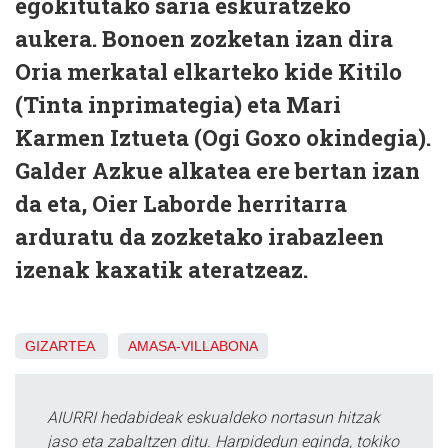
egokitutako saria eskuratzeko
aukera. Bonoen zozketan izan dira
Oria merkatal elkarteko kide Kitilo
(Tinta inprimategia) eta Mari
Karmen Iztueta (Ogi Goxo okindegia).
Galder Azkue alkatea ere bertan izan
da eta, Oier Laborde herritarra
arduratu da zozketako irabazleen
izenak kaxatik ateratzeaz.
GIZARTEA
AMASA-VILLABONA
AIURRI hedabideak eskualdeko nortasun hitzak
jaso eta zabaltzen ditu. Harpidedun eginda, tokiko