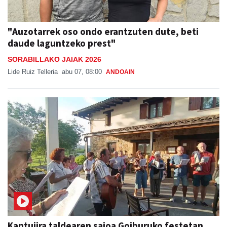
"Auzotarrek oso ondo erantzuten dute, beti
daude laguntzeko prest"
SORABILLAKO JAIAK 2026
Lide Ruiz Telleria
abu 07, 08:00
ANDOAIN
Kantujira taldearen saioa Goiburuko festetan