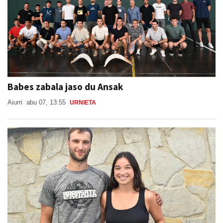
Babes zabala jaso du Ansak
Aiurri
abu 07, 13:55
URNIETA