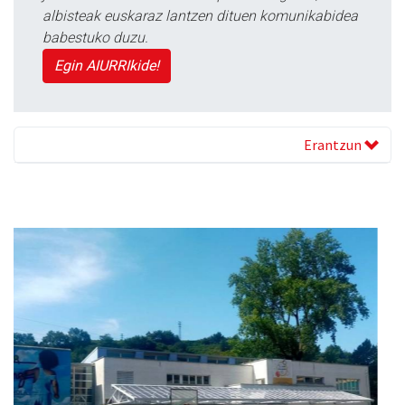
albisteak euskaraz lantzen dituen komunikabidea
babestuko duzu.
Egin AIURRIkide!
Erantzun