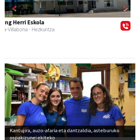
Previous
Next
Amasa kafetegia
Amasa-Villabona
- Gozotegiak
Kantujira, auzo-afaria eta dantzaldia, asteburuko
ospakizunei ekiteko