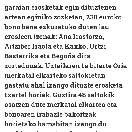
garaian erosketak egin dituztenen
artean eginiko zozketan, 230 euroko
bono bana eskuratuko duten lau
erosleen izenak: Ana Irastorza,
Aitziber Iraola eta Kaxko, Urtzi
Basterrika eta Begoña dira
zortedunak. Uztailaren 1a bitarte Oria
merkatal elkarteko saltokietan
gastatu ahal izango dituzte erosketa
txartel horiek. Guztira 48 saltokik
osatzen dute merkatal elkartea eta
bonoaren irabazle bakoitzak
horietako hamabitan izango du