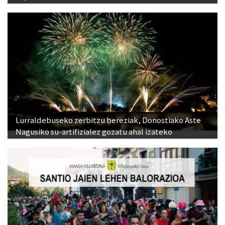
Lurraldebuseko zerbitzu bereziak, Donostiako Aste
Nagusiko su-artifizialez gozatu ahal izateko