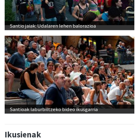
Santio jaiak: Udalaren lehen balorazioa
Santioak laburbiltzeko bideo ikusgarria
Ikusienak