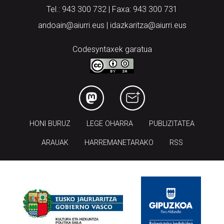
Tel.: 943 300 732 | Faxa: 943 300 731
andoain@aiurri.eus | idazkaritza@aiurri.eus
Codesyntaxek garatua
HONI BURUZ
LEGE OHARRA
PUBLIZITATEA
ARAUAK
HARREMANETARAKO
RSS