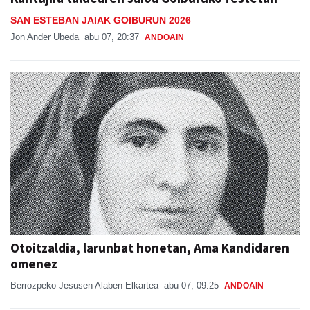
SAN ESTEBAN JAIAK GOIBURUN 2026
Jon Ander Ubeda
abu 07, 20:37
ANDOAIN
Otoitzaldia, larunbat honetan, Ama Kandidaren
omenez
Berrozpeko Jesusen Alaben Elkartea
abu 07, 09:25
ANDOAIN