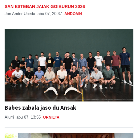
SAN ESTEBAN JAIAK GOIBURUN 2026
Jon Ander Ubeda
abu 07, 20:37
ANDOAIN
Babes zabala jaso du Ansak
Aiurri
abu 07, 13:55
URNIETA