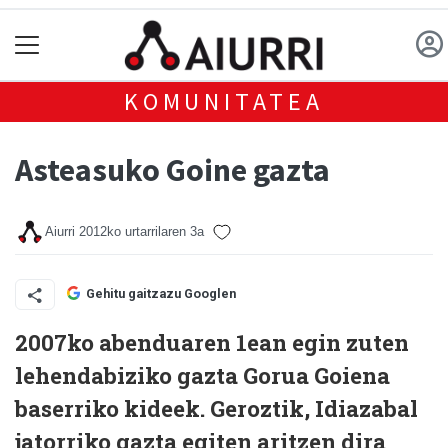
KOMUNITATEA
Asteasuko Goine gazta
Aiurri
2012ko urtarrilaren 3a
Gehitu gaitzazu Googlen
2007ko abenduaren 1ean egin zuten
lehendabiziko gazta Gorua Goiena
baserriko kideek. Geroztik, Idiazabal
jatorriko gazta egiten aritzen dira