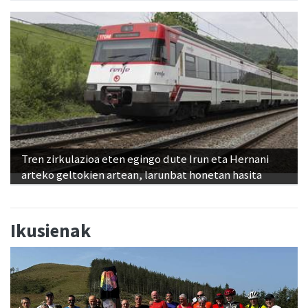
Tren zirkulazioa eten egingo dute Irun eta Hernani
arteko geltokien artean, larunbat honetan hasita
Ikusienak