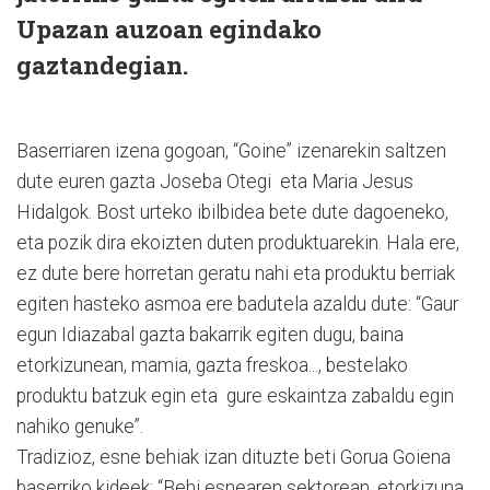
Upazan auzoan egindako
gaztandegian.
Baserriaren izena gogoan, “Goine” izenarekin saltzen
dute euren gazta Joseba Otegi eta Maria Jesus
Hidalgok. Bost urteko ibilbidea bete dute dagoeneko,
eta pozik dira ekoizten duten produktuarekin. Hala ere,
ez dute bere horretan geratu nahi eta produktu berriak
egiten hasteko asmoa ere badutela azaldu dute: “Gaur
egun Idiazabal gazta bakarrik egiten dugu, baina
etorkizunean, mamia, gazta freskoa..., bestelako
produktu batzuk egin eta gure eskaintza zabaldu egin
nahiko genuke”.
Tradizioz, esne behiak izan dituzte beti Gorua Goiena
baserriko kideek: “Behi esnearen sektorean, etorkizuna