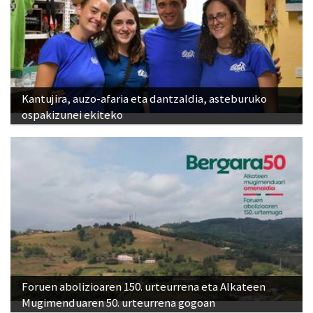
Kantujira, auzo-afaria eta dantzaldia, asteburuko
ospakizunei ekiteko
Foruen abolizioaren 150. urteurrena eta Alkateen
Mugimenduaren 50. urteurrena gogoan