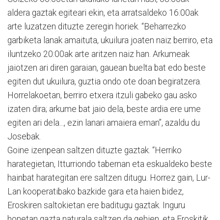
aldera gaztak egiteari ekin, eta arratsaldeko 16:00ak
arte luzatzen dituzte zeregin horiek. “Beharrezko
garbiketa lanak amaituta, ukuilura joaten naiz berriro, eta
iluntzeko 20:00ak arte aritzen naiz han. Arkumeak
jaiotzen ari diren garaian, gauean buelta bat edo beste
egiten dut ukuilura, guztia ondo ote doan begiratzera.
Horrelakoetan, berriro etxera itzuli gabeko gau asko
izaten dira; arkume bat jaio dela, beste ardia ere ume
egiten ari dela..., ezin lanari amaiera eman”, azaldu du
Josebak.
Goine izenpean saltzen dituzte gaztak. “Herriko
harategietan, Itturriondo tabernan eta eskualdeko beste
hainbat harategitan ere saltzen ditugu. Horrez gain, Lur-
Lan kooperatibako bazkide gara eta haien bidez,
Eroskiren saltokietan ere baditugu gaztak. Inguru
honetan gazta naturala saltzen da gehien, eta Eroskitik