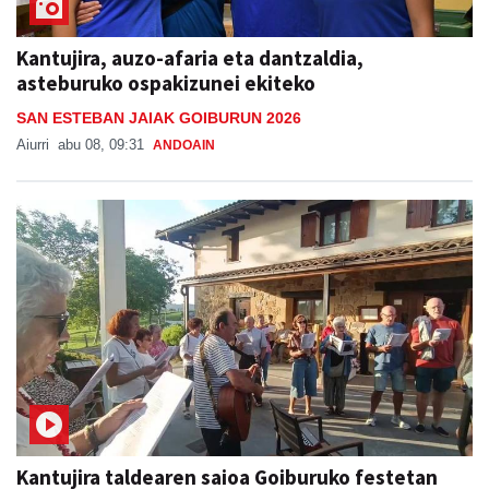
Kantujira, auzo-afaria eta dantzaldia,
asteburuko ospakizunei ekiteko
SAN ESTEBAN JAIAK GOIBURUN 2026
Aiurri
abu 08, 09:31
ANDOAIN
Kantujira taldearen saioa Goiburuko festetan