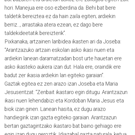
hori. Manejua ere oso ezberdina da. Behi bat bere
taldetik bereiztea ez da hain zaila egiten; ardiekin
berriz..., arrastaka atera ezean, ez dago bere
taldekideetatik bereizterik”.
Pixkanaka, artzainen lanbidea ikasten ari da Joseba:
“Arantzazuko artzain eskolan asko ikasi nuen eta
ardiekin lanean daramatzadan bost urte hauetan ere
asko ikasteko aukera izan dut. Hala ere, oraindik ere
badut zer ikasia ardiekin lan egiteko garaian”.
Gaztak egitea ez zen arazo izan Joseba eta Maria
Jesusentzat: “Zenbait ikastaro egin ditugu. Arantzazun
ikasi nuen lehendabizi eta Kordoban Maria Jesus eta
biok izan ginen. Lanean hasita, ez dugu arazo
handiegirik izan gazta egiteko garaian. Arantzazun
bertan gaztagintzako ikastaro bat baino gehiago ere
egin izan dugu geroztik. Idiazabal gazta naturala, ketua