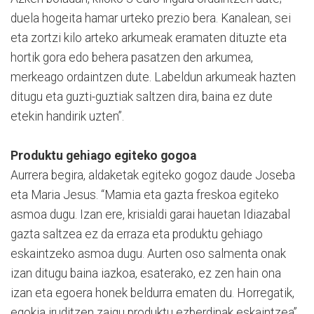
duela hogeita hamar urteko prezio bera. Kanalean, sei
eta zortzi kilo arteko arkumeak eramaten dituzte eta
hortik gora edo behera pasatzen den arkumea,
merkeago ordaintzen dute. Labeldun arkumeak hazten
ditugu eta guzti-guztiak saltzen dira, baina ez dute
etekin handirik uzten”.
Produktu gehiago egiteko gogoa
Aurrera begira, aldaketak egiteko gogoz daude Joseba
eta Maria Jesus. “Mamia eta gazta freskoa egiteko
asmoa dugu. Izan ere, krisialdi garai hauetan Idiazabal
gazta saltzea ez da erraza eta produktu gehiago
eskaintzeko asmoa dugu. Aurten oso salmenta onak
izan ditugu baina iazkoa, esaterako, ez zen hain ona
izan eta egoera honek beldurra ematen du. Horregatik,
egokia iruditzen zaigu produktu ezberdinak eskaintzea”.