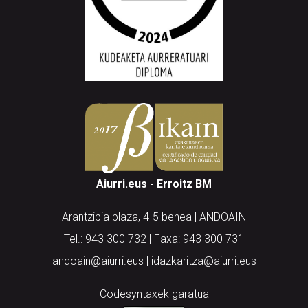
Aiurri.eus - Erroitz BM
Arantzibia plaza, 4-5 behea | ANDOAIN
Tel.: 943 300 732 | Faxa: 943 300 731
andoain@aiurri.eus | idazkaritza@aiurri.eus
Codesyntaxek garatua