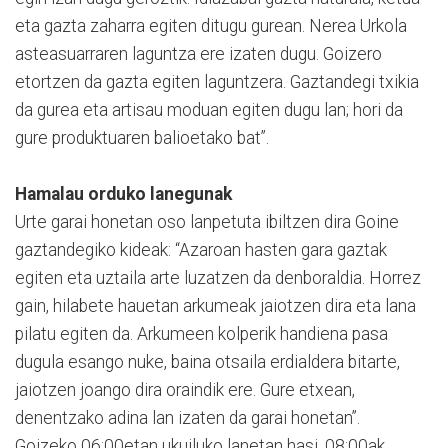
eta gazta zaharra egiten ditugu gurean. Nerea Urkola
asteasuarraren laguntza ere izaten dugu. Goizero
etortzen da gazta egiten laguntzera. Gaztandegi txikia
da gurea eta artisau moduan egiten dugu lan; hori da
gure produktuaren balioetako bat”.
Hamalau orduko lanegunak
Urte garai honetan oso lanpetuta ibiltzen dira Goine
gaztandegiko kideak: “Azaroan hasten gara gaztak
egiten eta uztaila arte luzatzen da denboraldia. Horrez
gain, hilabete hauetan arkumeak jaiotzen dira eta lana
pilatu egiten da. Arkumeen kolperik handiena pasa
dugula esango nuke, baina otsaila erdialdera bitarte,
jaiotzen joango dira oraindik ere. Gure etxean,
denentzako adina lan izaten da garai honetan”.
Goizeko 06:00etan ukuiluko lanetan hasi, 08:00ak