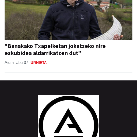
"Banakako Txapelketan jokatzeko nire
eskubidea aldarrikatzen dut"
Aiurri
abu 07
URNIETA