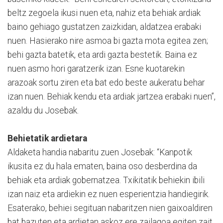
beltz zegoela ikusi nuen eta, nahiz eta behiak ardiak
baino gehiago gustatzen zaizkidan, aldatzea erabaki
nuen. Hasierako nire asmoa bi gazta mota egitea zen;
behi gazta batetik, eta ardi gazta bestetik. Baina ez
nuen asmo hori garatzerik izan. Esne kuotarekin
arazoak sortu ziren eta bat edo beste aukeratu behar
izan nuen. Behiak kendu eta ardiak jartzea erabaki nuen”,
azaldu du Josebak.
Behietatik ardietara
Aldaketa handia nabaritu zuen Josebak: “Kanpotik
ikusita ez du hala ematen, baina oso desberdina da
behiak eta ardiak gobernatzea. Txikitatik behiekin ibili
izan naiz eta ardiekin ez nuen esperientzia handiegirik.
Esaterako, behiei segituan nabaritzen nien gaixoaldiren
bat bazuten eta ardietan askoz ere zailagoa egiten zait