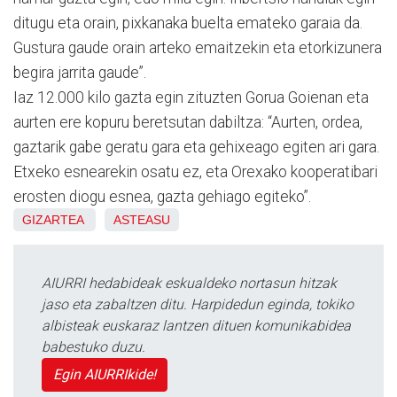
ditugu eta orain, pixkanaka buelta emateko garaia da.
Gustura gaude orain arteko emaitzekin eta etorkizunera
begira jarrita gaude”.
Iaz 12.000 kilo gazta egin zituzten Gorua Goienan eta
aurten ere kopuru beretsutan dabiltza: “Aurten, ordea,
gaztarik gabe geratu gara eta gehixeago egiten ari gara.
Etxeko esnearekin osatu ez, eta Orexako kooperatibari
erosten diogu esnea, gazta gehiago egiteko”.
GIZARTEA
ASTEASU
AIURRI hedabideak eskualdeko nortasun hitzak
jaso eta zabaltzen ditu. Harpidedun eginda, tokiko
albisteak euskaraz lantzen dituen komunikabidea
babestuko duzu.
Egin AIURRIkide!