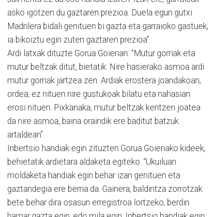
asko igotzen du gaztaren prezioa. Duela egun gutxi
Madrilera bidali genituen bi gazta eta garraioko gastuek,
ia bikoiztu egin zuten gaztaren prezioa”.
Ardi latxak dituzte Gorua Goienan: “Mutur gorriak eta
mutur beltzak ditut, bietatik. Nire hasierako asmoa ardi
mutur gorriak jartzea zen. Ardiak erostera joandakoan,
ordea, ez nituen nire gustukoak bilatu eta nahasian
erosi nituen. Pixkanaka, mutur beltzak kentzen joatea
da nire asmoa, baina oraindik ere baditut batzuk
artaldean”.
Inbertsio handiak egin zituzten Gorua Goienako kideek,
behietatik ardietara aldaketa egiteko: “Ukuiluan
moldaketa handiak egin behar izan genituen eta
gaztandegia ere berria da. Gainera, baldintza zorrotzak
bete behar dira osasun erregistroa lortzeko, berdin
hamar gazta egin, edo mila egin. Inbertsio handiak egin