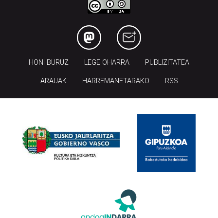
HONI BURUZ
LEGE OHARRA
PUBLIZITATEA
ARAUAK
HARREMANETARAKO
RSS