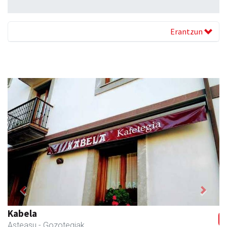
Erantzun
Previous
Next
Kabela
Asteasu
- Gozotegiak