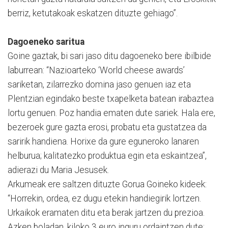
berriz, ketutakoak eskatzen dituzte gehiago”.
Dagoeneko saritua
Goine gaztak, bi sari jaso ditu dagoeneko bere ibilbide
laburrean: “Nazioarteko ‘World cheese awards’
sariketan, zilarrezko domina jaso genuen iaz eta
Plentzian egindako beste txapelketa batean irabaztea
lortu genuen. Poz handia ematen dute sariek. Hala ere,
bezeroek gure gazta erosi, probatu eta gustatzea da
saririk handiena. Horixe da gure eguneroko lanaren
helburua; kalitatezko produktua egin eta eskaintzea”,
adierazi du Maria Jesusek.
Arkumeak ere saltzen dituzte Gorua Goineko kideek:
“Horrekin, ordea, ez dugu etekin handiegirik lortzen.
Urkaikok eramaten ditu eta berak jartzen du prezioa.
Azken boladan, kiloko 3 euro inguru ordaintzen dute;