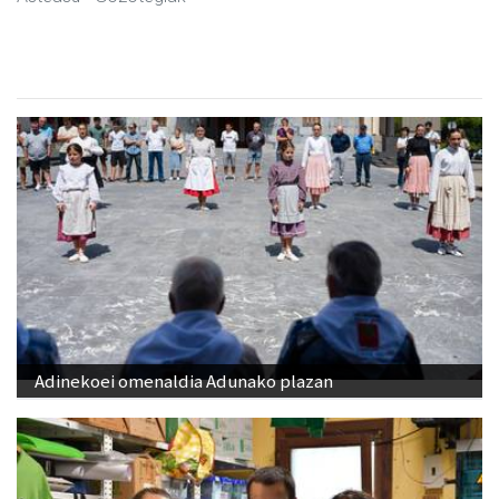
Adinekoei omenaldia Adunako plazan