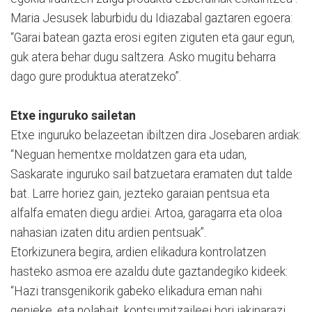
Maria Jesusek laburbidu du Idiazabal gaztaren egoera:
“Garai batean gazta erosi egiten ziguten eta gaur egun,
guk atera behar dugu saltzera. Asko mugitu beharra
dago gure produktua ateratzeko”.
Etxe inguruko sailetan
Etxe inguruko belazeetan ibiltzen dira Josebaren ardiak:
“Neguan hementxe moldatzen gara eta udan,
Saskarate inguruko sail batzuetara eramaten dut talde
bat. Larre horiez gain, jezteko garaian pentsua eta
alfalfa ematen diegu ardiei. Artoa, garagarra eta oloa
nahasian izaten ditu ardien pentsuak”.
Etorkizunera begira, ardien elikadura kontrolatzen
hasteko asmoa ere azaldu dute gaztandegiko kideek:
“Hazi transgenikorik gabeko elikadura eman nahi
genieke, eta nolabait, kontsumitzaileei hori jakinarazi.