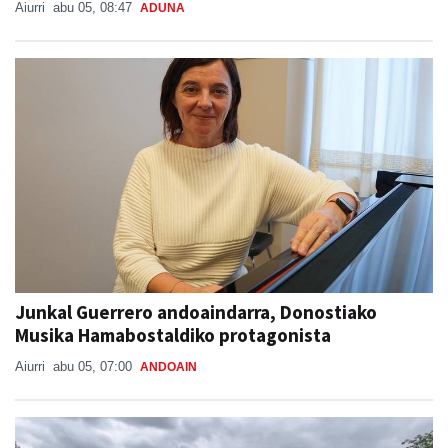
Aiurri
abu 05, 08:47
ADUNA
Junkal Guerrero andoaindarra, Donostiako
Musika Hamabostaldiko protagonista
Aiurri
abu 05, 07:00
ANDOAIN