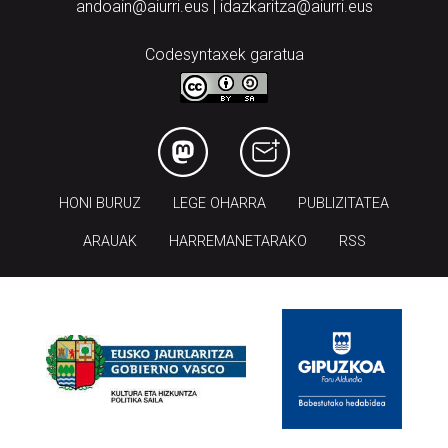
andoain@aiurri.eus | idazkaritza@aiurri.eus
Codesyntaxek garatua
HONI BURUZ
LEGE OHARRA
PUBLIZITATEA
ARAUAK
HARREMANETARAKO
RSS