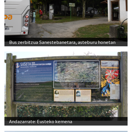
Bus zerbitzua Sanestebanetara, asteburu honetan
Andazarrate: Eusteko kemena