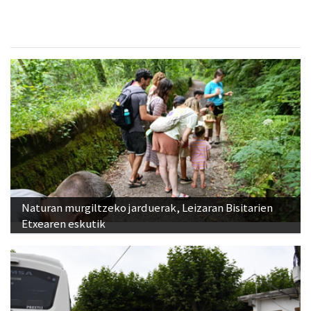
Naturan murgiltzeko jarduerak, Leizaran Bisitarien
Etxearen eskutik