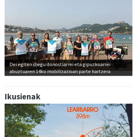
Dei egiten diegu donostiarrei eta gipuzkoarrei
abuztuaren 14ko mobilizazioan parte hartzera
Ikusienak