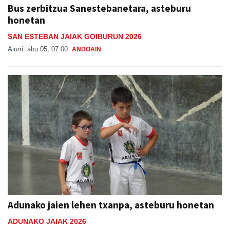
Bus zerbitzua Sanestebanetara, asteburu
honetan
SAN ESTEBAN JAIAK GOIBURUN 2026
Aiurri
abu 05, 07:00
ANDOAIN
Adunako jaien lehen txanpa, asteburu honetan
ADUNAKO JAIAK 2026