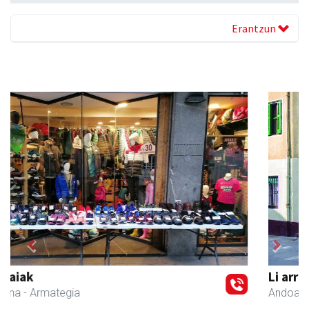
Erantzun
Previous
Next
Li arropa eta osagarriak
Andoain
- Arropa-dendak