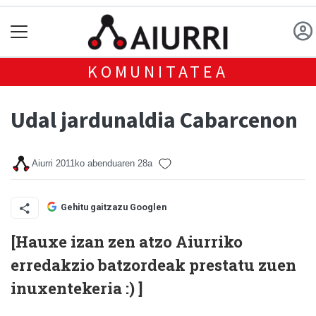
KOMUNITATEA
Udal jardunaldia Cabarcenon
Aiurri
2011ko abenduaren 28a
Gehitu gaitzazu Googlen
[Hauxe izan zen atzo
Aiurri
ko
erredakzio batzordeak prestatu zuen
inuxentekeria :) ]