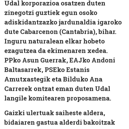
Udal korporazioa osatzen duten
zinegotzi guztiek egun osoko
adiskidantzazko jardunaldia igaroko
dute Cabarcenon (Cantabria), bihar.
Inguru naturalean elkar hobeto
ezagutzea da ekimenaren xedea.
PPko
Asun Guerra
k, EAJko
Andoni
Baltasar
rek, PSEko
Estanis
Amutxastegi
k eta Bilduko
Ana
Carrere
k ontzat eman duten Udal
langile komitearen proposamena.
Gaizki ulertuak saiheste aldera,
bidaiaren gastua alderdi bakoitzak