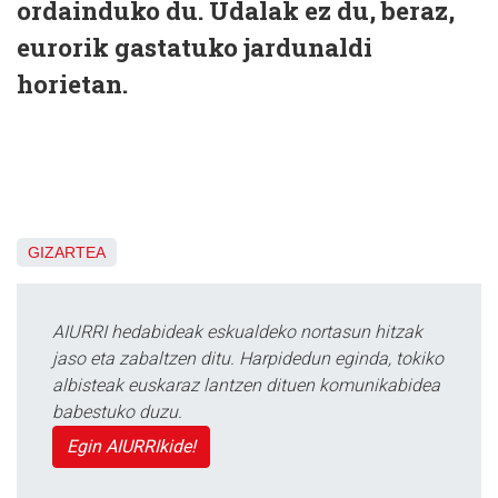
ordainduko du. Udalak ez du, beraz,
eurorik gastatuko jardunaldi
horietan.
GIZARTEA
AIURRI hedabideak eskualdeko nortasun hitzak
jaso eta zabaltzen ditu. Harpidedun eginda, tokiko
albisteak euskaraz lantzen dituen komunikabidea
babestuko duzu.
Egin AIURRIkide!