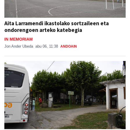
Aita Larramendi ikastolako sortzaileen eta
ondorengoen arteko katebegia
IN MEMORIAM
Jon Ander Ubeda
abu 06, 11:38
ANDOAIN