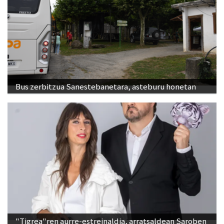
Bus zerbitzua Sanestebanetara, asteburu honetan
"Tigrea"ren aurre-estreinaldia, arratsaldean Saroben