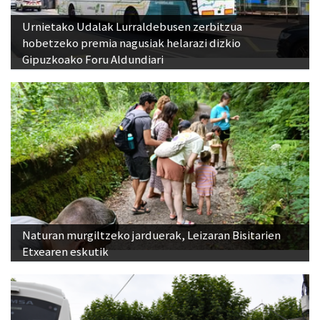
Urnietako Udalak Lurraldebusen zerbitzua
hobetzeko premia nagusiak helarazi dizkio
Gipuzkoako Foru Aldundiari
Naturan murgiltzeko jarduerak, Leizaran Bisitarien
Etxearen eskutik