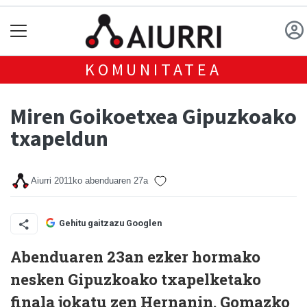
KOMUNITATEA
Miren Goikoetxea Gipuzkoako
txapeldun
Aiurri
2011ko abenduaren 27a
Gehitu gaitzazu Googlen
Abenduaren 23an ezker hormako
nesken Gipuzkoako txapelketako
finala jokatu zen Hernanin. Gomazko