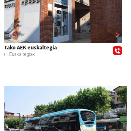
Previous
Next
Guria
Urnieta
- Jatetxeak