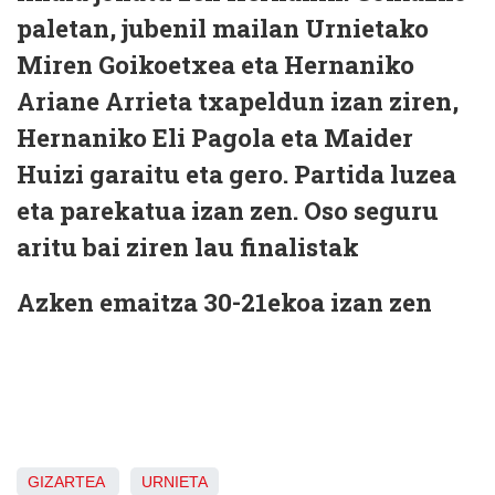
paletan, jubenil mailan Urnietako
Miren Goikoetxea eta Hernaniko
Ariane Arrieta txapeldun izan ziren,
Hernaniko Eli Pagola eta Maider
Huizi garaitu eta gero. Partida luzea
eta parekatua izan zen. Oso seguru
aritu bai ziren lau finalistak
Azken emaitza 30-21ekoa izan zen
GIZARTEA
URNIETA