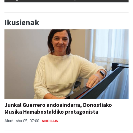
Ikusienak
Junkal Guerrero andoaindarra, Donostiako
Musika Hamabostaldiko protagonista
Aiurri
abu 05, 07:00
ANDOAIN