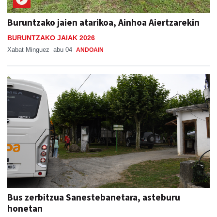
Buruntzako jaien atarikoa, Ainhoa Aiertzarekin
BURUNTZAKO JAIAK 2026
Xabat Minguez
abu 04
ANDOAIN
Bus zerbitzua Sanestebanetara, asteburu
honetan