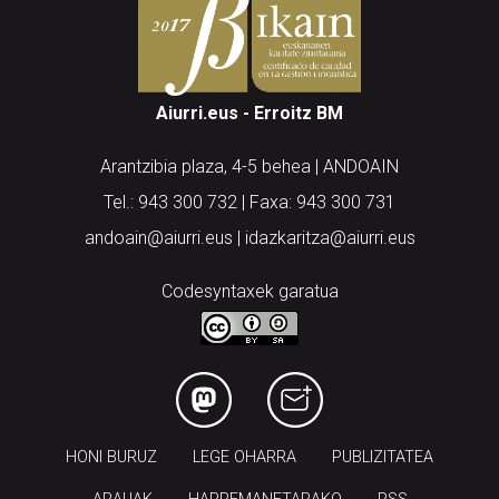
Aiurri.eus - Erroitz BM
Arantzibia plaza, 4-5 behea | ANDOAIN
Tel.: 943 300 732 | Faxa: 943 300 731
andoain@aiurri.eus | idazkaritza@aiurri.eus
Codesyntaxek garatua
HONI BURUZ
LEGE OHARRA
PUBLIZITATEA