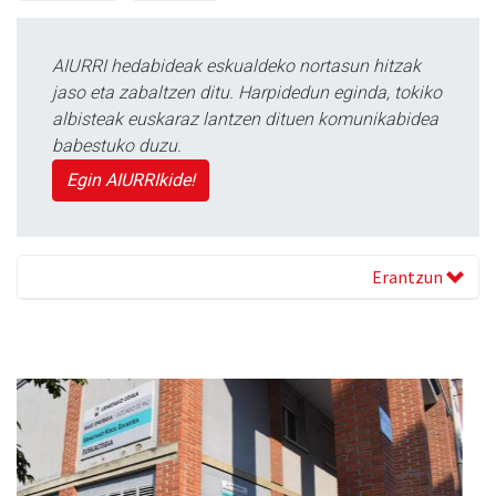
AIURRI hedabideak eskualdeko nortasun hitzak
jaso eta zabaltzen ditu. Harpidedun eginda, tokiko
albisteak euskaraz lantzen dituen komunikabidea
babestuko duzu.
Egin AIURRIkide!
Erantzun