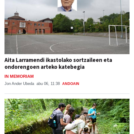
Aita Larramendi ikastolako sortzaileen eta
ondorengoen arteko katebegia
IN MEMORIAM
Jon Ander Ubeda
abu 06, 11:38
ANDOAIN