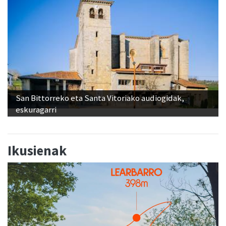
San Bittorreko eta Santa Vitoriako audiogidak,
eskuragarri
Ikusienak