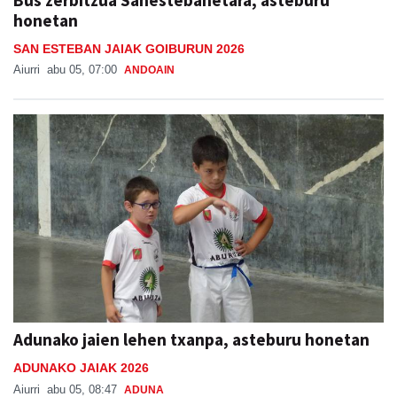
SAN ESTEBAN JAIAK GOIBURUN 2026
Aiurri
abu 05, 07:00
ANDOAIN
Adunako jaien lehen txanpa, asteburu honetan
ADUNAKO JAIAK 2026
Aiurri
abu 05, 08:47
ADUNA