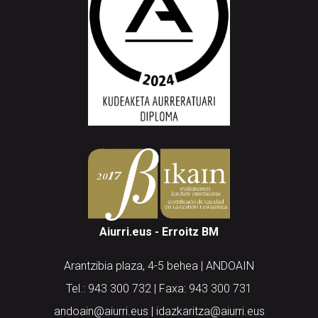
Aiurri.eus - Erroitz BM
Arantzibia plaza, 4-5 behea | ANDOAIN
Tel.: 943 300 732 | Faxa: 943 300 731
andoain@aiurri.eus | idazkaritza@aiurri.eus
Codesyntaxek garatua