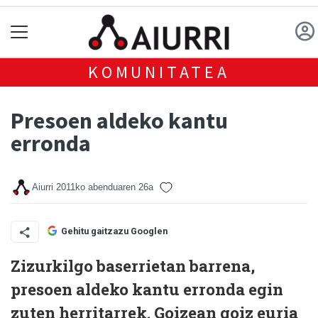
KOMUNITATEA
Presoen aldeko kantu
erronda
Aiurri
2011ko abenduaren 26a
Gehitu gaitzazu Googlen
Zizurkilgo baserrietan barrena,
presoen aldeko kantu erronda egin
zuten herritarrek. Goizean goiz euria