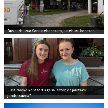
Bus zerbitzua Sanestebanetara, asteburu honetan
"Ostiraleko kontzertu gaua izaten da jaietako
jendetsuena"