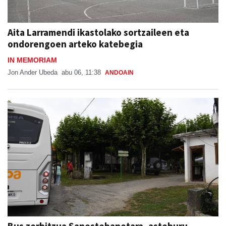
Aita Larramendi ikastolako sortzaileen eta
ondorengoen arteko katebegia
IN MEMORIAM
Jon Ander Ubeda
abu 06, 11:38
ANDOAIN
Bus zerbitzua Sanestebanetara, asteburu
honetan