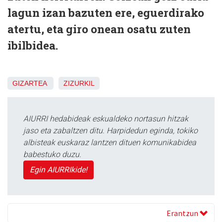
lagun izan bazuten ere, eguerdirako
atertu, eta giro onean osatu zuten
ibilbidea.
GIZARTEA
ZIZURKIL
AIURRI hedabideak eskualdeko nortasun hitzak
jaso eta zabaltzen ditu. Harpidedun eginda, tokiko
albisteak euskaraz lantzen dituen komunikabidea
babestuko duzu.
Egin AIURRIkide!
Erantzun