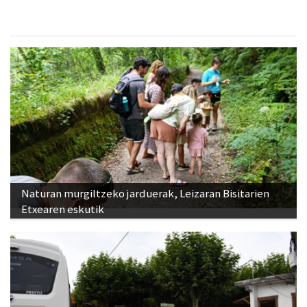
Naturan murgiltzeko jarduerak, Leizaran Bisitarien
Etxearen eskutik