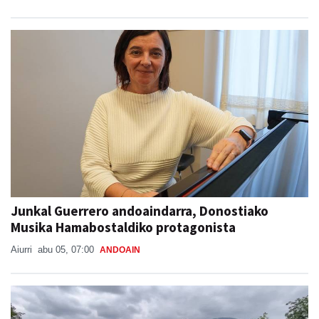
Junkal Guerrero andoaindarra, Donostiako
Musika Hamabostaldiko protagonista
Aiurri
abu 05, 07:00
ANDOAIN