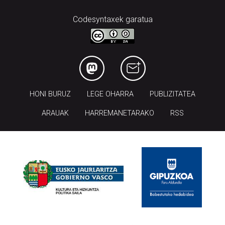
HONI BURUZ
LEGE OHARRA
PUBLIZITATEA
ARAUAK
HARREMANETARAKO
RSS