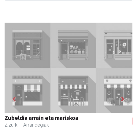
Previous
Next
Zizurkilgo Udala
Zizurkil
- Udaletxeak