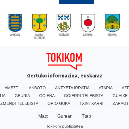
Gertuko informazioa, euskaraz
AMEZTI
ANBOTO
ANTXETA IRRATIA
ATARIA
AZP
TIA
GEURIA
GOIENA
GOIERRI TELEBISTA
GUAIXE
IZMENDI TELEBISTA
ORIO GUKA
TXINTXARRI
ZARAUT
Matx
Gurean
Ttap
Tokikom publizitatea