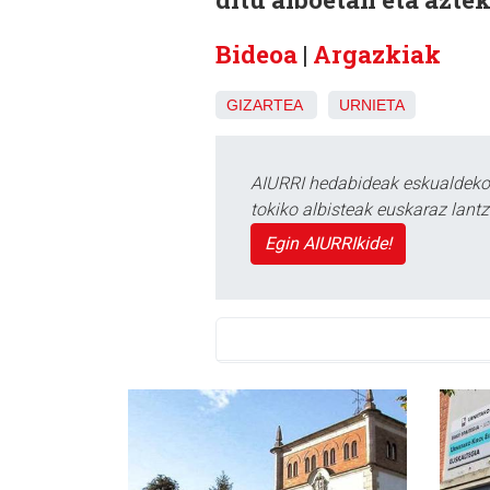
Bideoa
|
Argazkiak
GIZARTEA
URNIETA
AIURRI hedabideak eskualdeko n
tokiko albisteak euskaraz lan
Egin AIURRIkide!