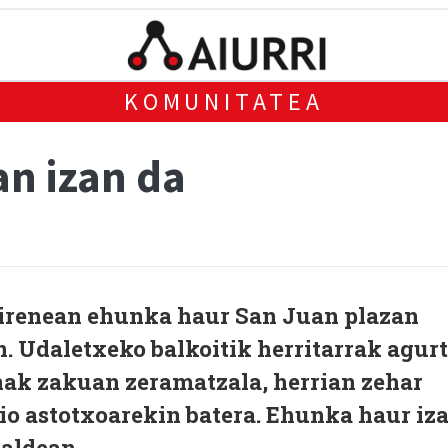
KOMUNITATEA
an izan da
irenean ehunka haur San Juan plazan
n. Udaletxeko balkoitik herritarrak agur
nak zakuan zeramatzala, herrian zehar
 dio astotxoarekin batera. Ehunka haur iz
kaldean.