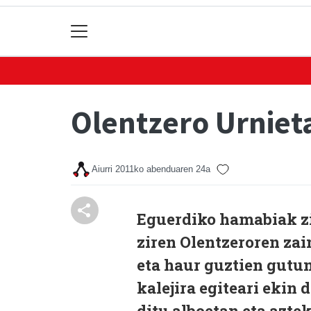
Olentzero Urniet
Aiurri
2011ko abenduaren 24a
Eguerdiko hamabiak z
ziren Olentzeroren zai
eta haur guztien gutu
kalejira egiteari ekin
ditu alboetan eta azte