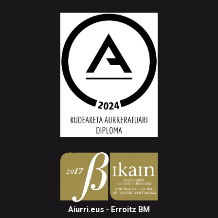
Aiurri.eus - Erroitz BM