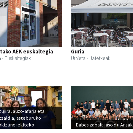
tako AEK euskaltegia
Guria
a
- Euskaltegiak
Urnieta
- Jatetxeak
ujira, auzo-afaria eta
tzaldia, asteburuko
akizunei ekiteko
Babes zabala jaso du Ansak