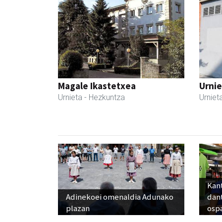
Magale Ikastetxea
Urnie
Urnieta
- Hezkuntza
Urniet
Kant
Adinekoei omenaldia Adunako
dan
plazan
osp