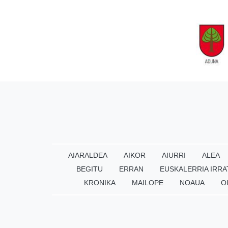
AIARALDEA
AIKOR
AIURRI
ALEA
BEGITU
ERRAN
EUSKALERRIA IRRA
KRONIKA
MAILOPE
NOAUA
O