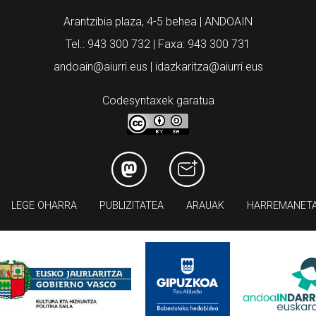
Arantzibia plaza, 4-5 behea | ANDOAIN
Tel.: 943 300 732 | Faxa: 943 300 731
andoain@aiurri.eus | idazkaritza@aiurri.eus
Codesyntaxek garatua
LEGE OHARRA
PUBLIZITATEA
ARAUAK
HARREMANET