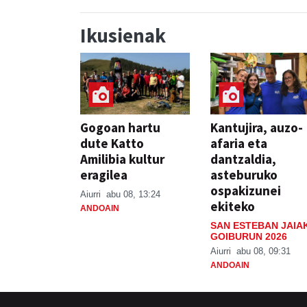
Ikusienak
Gogoan hartu
Kantujira, auzo-
dute Katto
afaria eta
Amilibia kultur
dantzaldia,
eragilea
asteburuko
ospakizunei
Aiurri
abu 08, 13:24
ekiteko
ANDOAIN
SAN ESTEBAN JAIA
GOIBURUN 2026
Aiurri
abu 08, 09:31
ANDOAIN