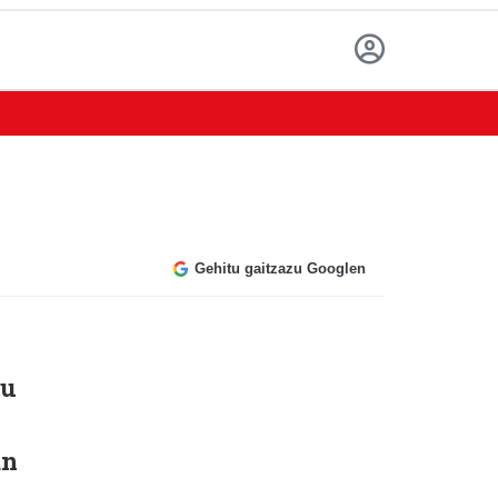
Gehitu gaitzazu Googlen
tu
an