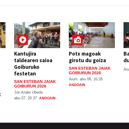
Kantujira
Potx magoak
Ba
taldearen saioa
girotu du goiza
d
Goiburuko
SAN ESTEBAN JAIAK
Aiu
festetan
GOIBURUN 2026
Aiurri
abu 08, 16:28
SAN ESTEBAN JAIAK
ANDOAIN
GOIBURUN 2026
Jon Ander Ubeda
K
abu 07, 20:37
ANDOAIN