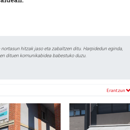
ortasun hitzak jaso eta zabaltzen ditu. Harpidedun eginda,
tzen dituen komunikabidea babestuko duzu.
Erantzun