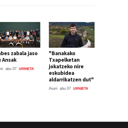
bes zabala jaso
"Banakako
u Ansak
Txapelketan
jokatzeko nire
rri
abu 07
URNIETA
eskubidea
aldarrikatzen dut"
Aiurri
abu 07
URNIETA