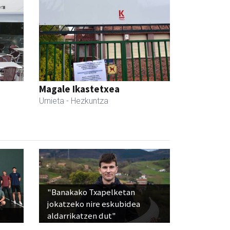
Magale Ikastetxea
Urnieta
- Hezkuntza
"Banakako Txapelketan
jokatzeko nire eskubidea
aldarrikatzen dut"