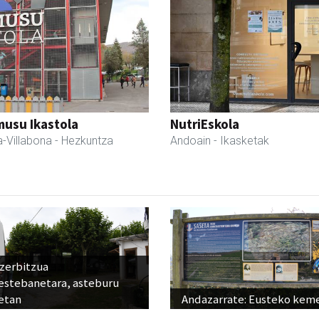
usu Ikastola
NutriEskola
-Villabona
- Hezkuntza
Andoain
- Ikasketak
 zerbitzua
estebanetara, asteburu
etan
Andazarrate: Eusteko kem