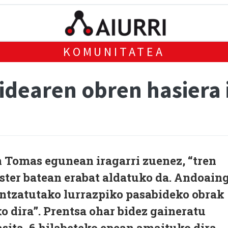
KOMUNITATEA
dearen obren hasiera i
Tomas egunean iragarri zuenez, “tren
ster batean erabat aldatuko da. Andoain
antzatutako lurrazpiko pasabideko obrak
o dira”. Prentsa ohar bidez gaineratu
sita, 6 hilabeteko epean amaituko dira.