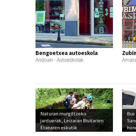
Bengoetxea autoeskola
Zubim
Andoain
- Autoeskolak
Amasa
Naturan murgiltzeko
Bus
jarduerak, Leizaran Bisitarien
San
Etxearen eskutik
hon