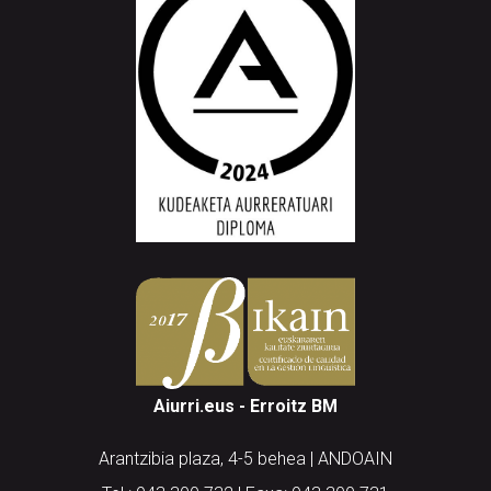
Aiurri.eus - Erroitz BM
Arantzibia plaza, 4-5 behea | ANDOAIN