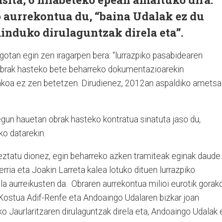
o aurrekontua du, “baina Udalak ez du
ainduko dirulaguntzak direla eta”.
otan egin zen iragarpen bera: “lurrazpiko pasabidearen
. Obrak hasteko bete beharreko dokumentazioarekin
itakoa ez zen betetzen. Dirudienez, 2012an aspaldiko amets
gun hauetan obrak hasteko kontratua sinatuta jaso du,
o datarekin.
eztatu dionez, egin beharreko azken tramiteak eginak daude.
ia eta Joakin Larreta kalea lotuko dituen lurrazpiko
ela aurreikusten da. Obraren aurrekontua milioi eurotik gorak
 Kostua Adif-Renfe eta Andoaingo Udalaren bizkar joan
ko Jaurlaritzaren dirulaguntzak direla eta, Andoaingo Udalak 