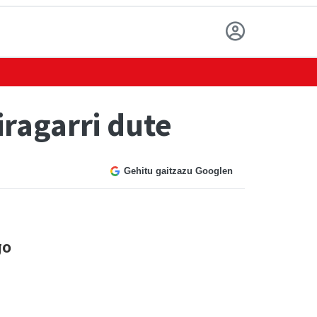
ragarri dute
Gehitu gaitzazu Googlen
go