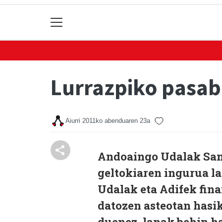
Lurrazpiko pasabi
Aiurri
2011ko abenduaren 23a
Andoaingo Udalak San 
geltokiaren ingurua la
Udalak eta Adifek fin
datozen asteotan hasik
duenez, lanak behin ha