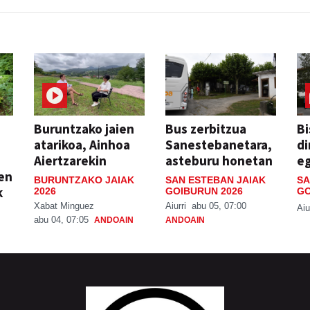
Buruntzako jaien
Bus zerbitzua
Bi
atarikoa, Ainhoa
Sanestebanetara,
di
Aiertzarekin
asteburu honetan
e
ien
BURUNTZAKO JAIAK
SAN ESTEBAN JAIAK
SA
k
2026
GOIBURUN 2026
GO
Xabat Minguez
Aiurri
abu 05, 07:00
Aiu
abu 04, 07:05
ANDOAIN
ANDOAIN