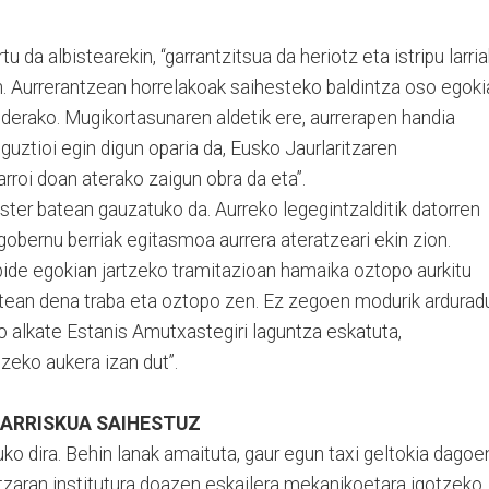
 da albistearekin, “garrantzitsua da heriotz eta istripu larria
n. Aurrerantzean horrelakoak saihesteko baldintza oso egoki
derako. Mugikortasunaren aldetik ere, aurrerapen handia
guztioi egin digun oparia da, Eusko Jaurlaritzaren
arroi doan aterako zaigun obra da eta”.
ster batean gauzatuko da. Aurreko legegintzalditik datorren
obernu berriak egitasmoa aurrera ateratzeari ekin zion.
bide egokian jartzeko tramitazioan hamaika oztopo aurkitu
batean dena traba eta oztopo zen. Ez zegoen modurik ardurad
ko alkate Estanis Amutxastegiri laguntza eskatuta,
eko aukera izan dut”.
 ARRISKUA SAIHESTUZ
ko dira. Behin lanak amaituta, gaur egun taxi geltokia dagoe
itzaran institutura doazen eskailera mekanikoetara igotzeko