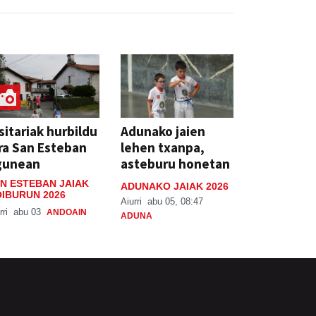
sitariak hurbildu
Adunako jaien
ra San Esteban
lehen txanpa,
gunean
asteburu honetan
N ESTEBAN JAIAK
ADUNAKO JAIAK 2026
IBURUN 2026
Aiurri
abu 05, 08:47
rri
abu 03
ANDOAIN
ADUNA