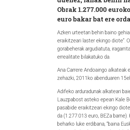
Obrak 1.277.000 eurok
euro bakar bat ere ord
Azken urteetan behin baino gehiag
eraikitzeari laster ekingo diote”
gorabeherak argudiatuta, iragarr
errealitate bilakatuko da.
Ana Carrere Andoaingo alkateak e
zehazki, 2011ko abenduaren 15ek
Adifeko arduradunak alkateari bai
Lauzpabost asteko epean Kale Berr
pasabide eraikitzeari ekingo diot
da (1.277.013 euro, BEZa barne).
beharko luke erdibana, “baina Eus