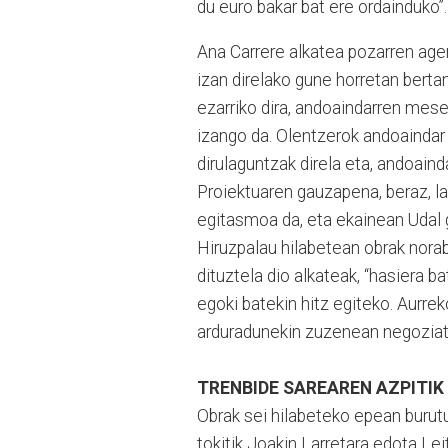
du euro bakar bat ere ordainduko”.
Ana Carrere alkatea pozarren agertu
izan direlako gune horretan berta
ezarriko dira, andoaindarren mese
izango da. Olentzerok andoaindar 
dirulaguntzak direla eta, andoaind
Proiektuaren gauzapena, beraz, la
egitasmoa da, eta ekainean Udal g
Hiruzpalau hilabetean obrak nora
dituztela dio alkateak, “hasiera 
egoki batekin hitz egiteko. Aurre
arduradunekin zuzenean negoziatz
TRENBIDE SAREAREN AZPITIK
Obrak sei hilabeteko epean burutu
tokitik Joakin Larretara edota Le