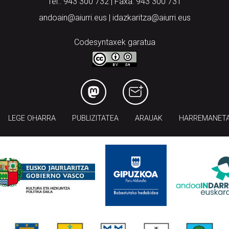
Tel.: 943 300 732 | Faxa: 943 300 731
andoain@aiurri.eus | idazkaritza@aiurri.eus
Codesyntaxek garatua
LEGE OHARRA
PUBLIZITATEA
ARAUAK
HARREMANET