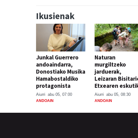
Ikusienak
Junkal Guerrero
Naturan
andoaindarra,
murgiltzeko
Donostiako Musika
jarduerak,
Hamabostaldiko
Leizaran Bisitar
protagonista
Etxearen eskuti
Aiurri
abu 05, 07:00
Aiurri
abu 05, 08:30
ANDOAIN
ANDOAIN