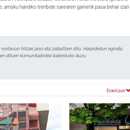
e, arrisku handiko trenbide sarearen gainetik pasa behar izan
ortasun hitzak jaso eta zabaltzen ditu. Harpidedun eginda,
tzen dituen komunikabidea babestuko duzu.
Erantzun