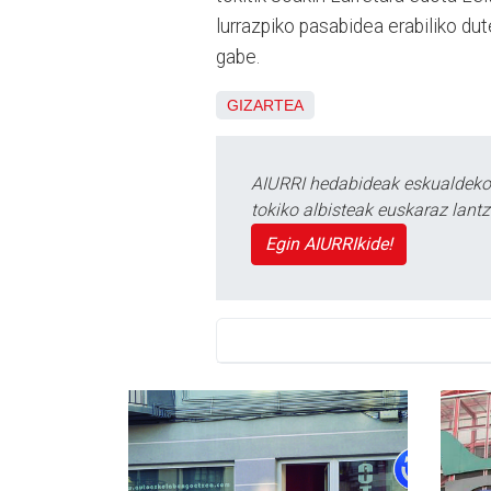
lurrazpiko pasabidea erabiliko dut
gabe.
GIZARTEA
AIURRI hedabideak eskualdeko n
tokiko albisteak euskaraz lan
Egin AIURRIkide!