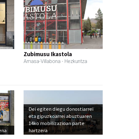
Zubimusu Ikastola
Amasa-Villabona
- Hezkuntza
Dei egiten diegu donostiarrei
eta gipuzkoarrei abuztuaren
14ko mobilizazioan parte
ena
hartzera