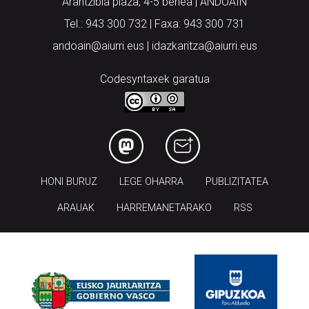
Arantzibia plaza, 4-5 behea | ANDOAIN
Tel.: 943 300 732 | Faxa: 943 300 731
andoain@aiurri.eus | idazkaritza@aiurri.eus
Codesyntaxek garatua
HONI BURUZ
LEGE OHARRA
PUBLIZITATEA
ARAUAK
HARREMANETARAKO
RSS