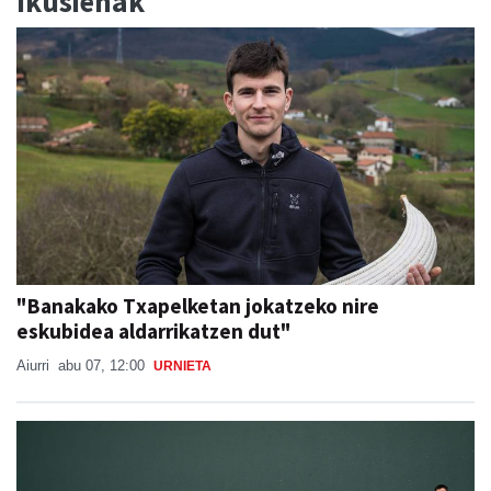
Ikusienak
"Banakako Txapelketan jokatzeko nire
eskubidea aldarrikatzen dut"
Aiurri
abu 07, 12:00
URNIETA