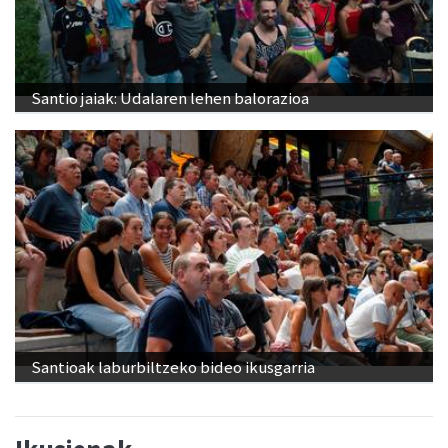
Santio jaiak: Udalaren lehen balorazioa
Santioak laburbiltzeko bideo ikusgarria