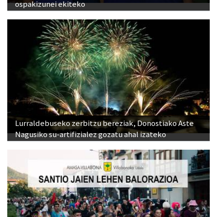
ospakizunei ekiteko
Lurraldebuseko zerbitzu bereziak, Donostiako Aste
Nagusiko su-artifizialez gozatu ahal izateko