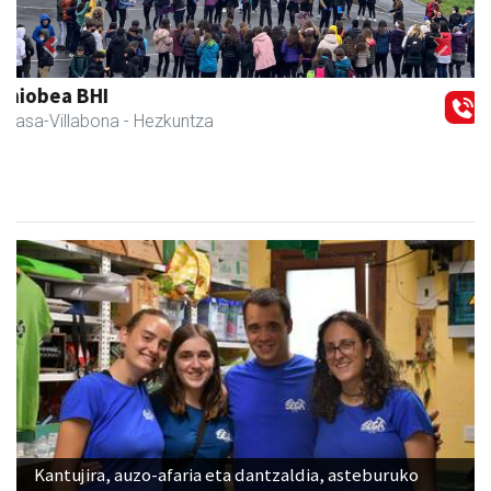
Previous
Next
Arindu fisioterapia eta osteopatia
Amasa-Villabona
- Fisioterapia
Kantujira, auzo-afaria eta dantzaldia, asteburuko