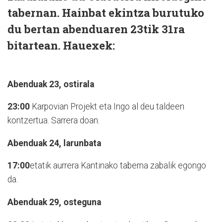
tabernan. Hainbat ekintza burutuko
du bertan abenduaren 23tik 31ra
bitartean. Hauexek:
Abenduak 23, ostirala
23:00
Karpovian Projekt eta Ingo al deu taldeen
kontzertua. Sarrera doan.
Abenduak 24, larunbata
17:00
etatik aurrera Kantinako taberna zabalik egongo
da.
Abenduak 29, osteguna