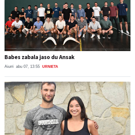
Babes zabala jaso du Ansak
Aiurri
abu 07, 13:55
URNIETA