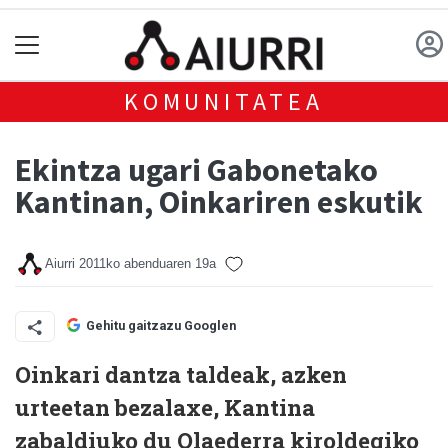
KOMUNITATEA
Ekintza ugari Gabonetako
Kantinan, Oinkariren eskutik
Aiurri
2011ko abenduaren 19a
Gehitu gaitzazu Googlen
Oinkari dantza taldeak, azken
urteetan bezalaxe, Kantina
zabaldiuko du Olaederra kiroldegiko