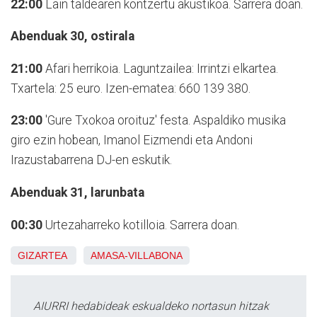
22:00
Lain taldearen kontzertu akustikoa. Sarrera doan.
Abenduak 30, ostirala
21:00
Afari herrikoia. Laguntzailea: Irrintzi elkartea.
Txartela: 25 euro. Izen-ematea: 660 139 380.
23:00
'Gure Txokoa oroituz' festa. Aspaldiko musika
giro ezin hobean, Imanol Eizmendi eta Andoni
Irazustabarrena DJ-en eskutik.
Abenduak 31, larunbata
00:30
Urtezaharreko kotilloia. Sarrera doan.
GIZARTEA
AMASA-VILLABONA
AIURRI hedabideak eskualdeko nortasun hitzak