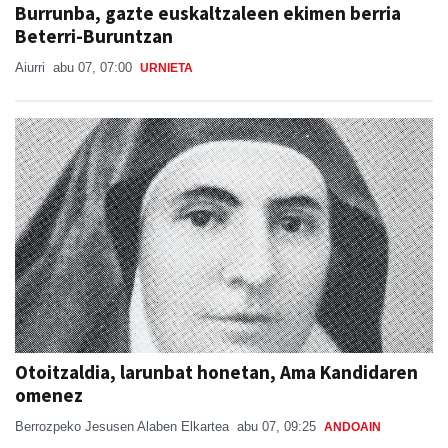
Burrunba, gazte euskaltzaleen ekimen berria
Beterri-Buruntzan
Aiurri
abu 07, 07:00
URNIETA
Otoitzaldia, larunbat honetan, Ama Kandidaren
omenez
Berrozpeko Jesusen Alaben Elkartea
abu 07, 09:25
ANDOAIN