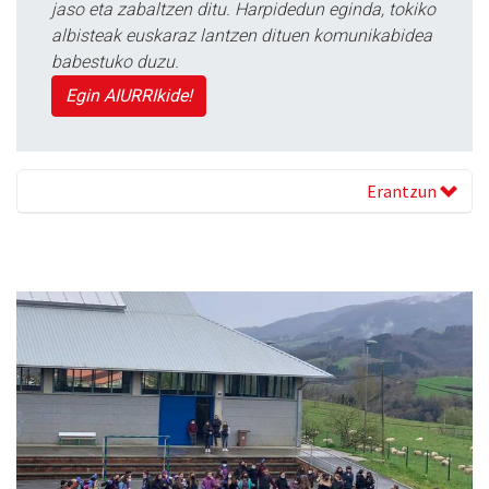
jaso eta zabaltzen ditu. Harpidedun eginda, tokiko
albisteak euskaraz lantzen dituen komunikabidea
babestuko duzu.
Egin AIURRIkide!
Erantzun