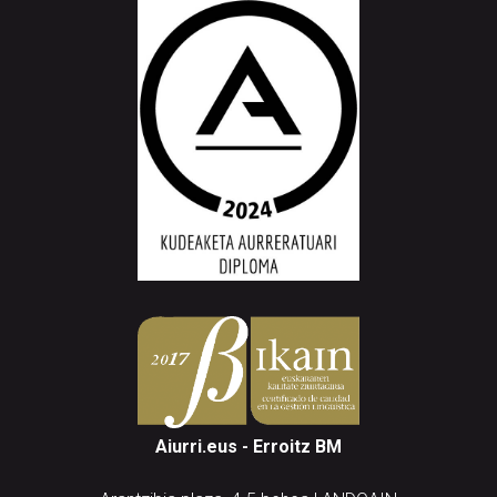
Aiurri.eus - Erroitz BM