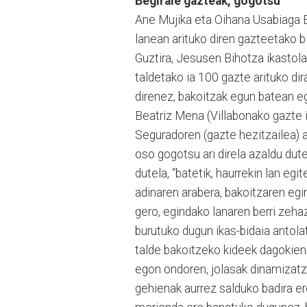
Begirale gazteak, gogotsu
Ane Mujika eta Oihana Usabiaga 
lanean arituko diren gazteetako bi 
Guztira, Jesusen Bihotza ikastola
taldetako ia 100 gazte arituko di
direnez, bakoitzak egun batean eg
Beatriz Mena (Villabonako gazte i
Seguradoren (gazte hezitzailea) 
oso gogotsu ari direla azaldu dut
dutela, “batetik, haurrekin lan e
adinaren arabera, bakoitzaren egi
gero, egindako lanaren berri zeha
burutuko dugun ikas-bidaia antol
talde bakoitzeko kideek dagokien
egon ondoren, jolasak dinamizatze
gehienak aurrez salduko badira e