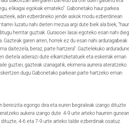
aur bakoitzari alergiaren bat-edo ba ote duen galdetu eta
iegu, elikagai egokiak emateko”. Gabonetako haur parkea
 gazteek, adin ezberdineko jende askok modu ezberdinean
itarrei luzatu nahi dieten mezua argi dute biek ala biek, “haur
itugu herritar guztiak. Gurasoei lasai egoteko esan nahi dieg
a. Gazteak garen arren, horrek ez du esan nahi arduragabeak
ima daitezela, beraz, parte hartzera”. Gaztelekuko arduradun
n dietela adierazi dute elkarrizketatuek eta eskerrak eman
ile guztiei, gazteak izanagatik, ekimena aurrera ateratzeko
o eskertzen dugu Gabonetako parkean parte hartzeko eman
 bereizita egongo dira eta euren begiraleak izango dituzte.
eratzeko aukera izango dute. 4-9 urte arteko haurren gunean
dituzte, 4-6 eta 7-9 urte arteko talde ezberdinak osatuz.