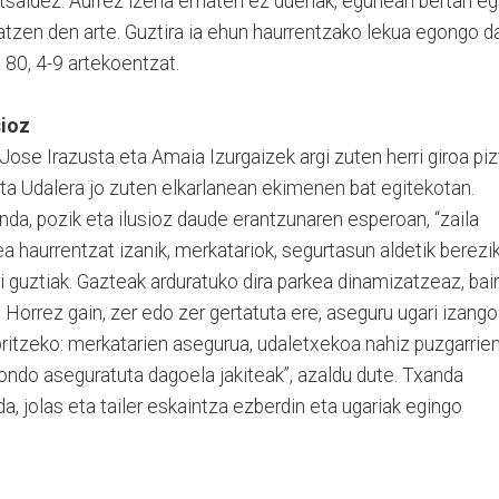
atsaldez. Aurrez izena ematen ez duenak, egunean bertan eg
satzen den arte. Guztira ia ehun haurrentzako lekua egongo da
 80, 4-9 artekoentzat.
sioz
Jose Irazusta eta Amaia Izurgaizek argi zuten herri giroa piz
ta Udalera jo zuten elkarlanean ekimenen bat egitekotan.
da, pozik eta ilusioz daude erantzunaren esperoan, “zaila
a haurrentzat izanik, merkatariok, segurtasun aldetik berezik
ri guztiak. Gazteak arduratuko dira parkea dinamizatzeaz, bai
 Horrez gain, zer edo zer gertatuta ere, aseguru ugari izango
britzeko: merkatarien asegurua, udaletxekoa nahiz puzgarrien
ndo aseguratuta dagoela jakiteak”, azaldu dute. Txanda
a, jolas eta tailer eskaintza ezberdin eta ugariak egingo