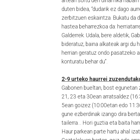
artean sortu den dinamika nabarme
duten bidea, “dudarik ez dago aur
zerbitzuen eskaintza. Bukatu da 
hastea beharrezkoa da: herriatarre
Galderrek. Udala, bere aldetik, G
bideratuz, baina alkateak argi du h
herrian geratuz ondo pasatzeko a
konturatu behar du”.
2-9 urteko haurrei zuzendutak
Gabonen bueltan, bost egunetan 
21, 23 eta 30ean arratsaldez (16
5ean goizez (10:00etan edo 11:30
gune ezberdinak izango dira berta
tailerra… Hori guztia eta baita h
Haur parkean parte hartu ahal iz