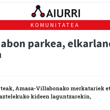
KOMUNITATEA
Gabon parkea, elkarla
a
rteak, Amasa-Villabonako merkatariek e
aztelekuko kideen laguntzarekin,