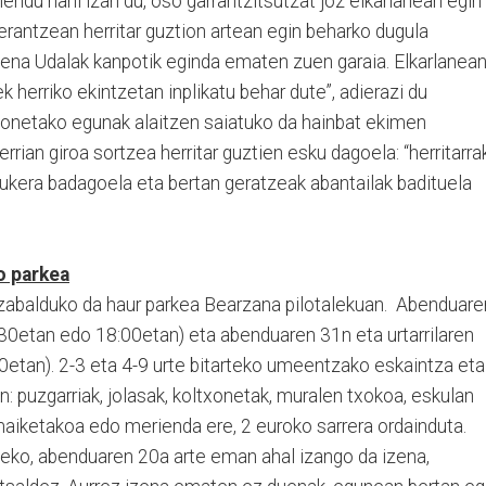
ndu nahi izan du, oso garrantzitsutzat joz elkarlanean egin
rerantzean herritar guztion artean egin beharko dugula
dena Udalak kanpotik eginda ematen zuen garaia. Elkarlanea
k herriko ekintzetan inplikatu behar dute”, adierazi du
abonetako egunak alaitzen saiatuko da hainbat ekimen
errian giroa sortzea herritar guztien esku dagoela: “herritarra
ukera badagoela eta bertan geratzeak abantailak badituela
o parkea
zabalduko da haur parkea Bearzana pilotalekuan. Abenduare
:30etan edo 18:00etan) eta abenduaren 31n eta urtarrilaren
etan). 2-3 eta 4-9 urte bitarteko umeentzako eskaintza eta
n: puzgarriak, jolasak, koltxonetak, muralen txokoa, eskulan
amaiketakoa edo merienda ere, 2 euroko sarrera ordainduta.
ateko, abenduaren 20a arte eman ahal izango da izena,