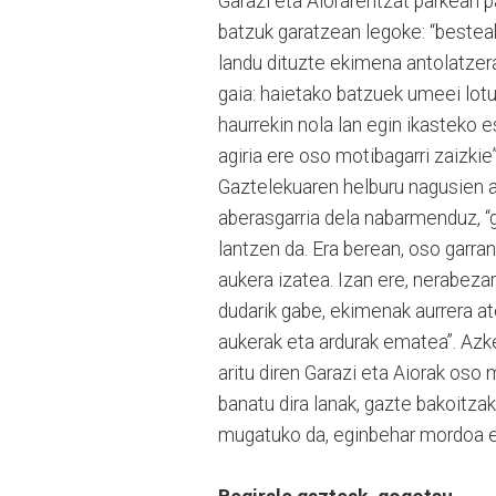
Garazi eta Aiorarentzat parkean p
batzuk garatzean legoke: “bestea
landu dituzte ekimena antolatzera
gaia: haietako batzuek umeei lotu
haurrekin nola lan egin ikasteko 
agiria ere oso motibagarri zaizki
Gaztelekuaren helburu nagusien ar
aberasgarria dela nabarmenduz, “g
lantzen da. Era berean, oso garr
aukera izatea. Izan ere, nerabezar
dudarik gabe, ekimenak aurrera at
aukerak eta ardurak ematea”. Azk
aritu diren Garazi eta Aiorak oso
banatu dira lanak, gazte bakoitza
mugatuko da, eginbehar mordoa ed