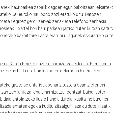
riek, haur parkea zabalik dagoen egun bakoitzean, elkartek
zateko, 50 euroko hiru bono zozketatuko ditu. Datozen
detan eginez gero, izen-abizenak eta telefono zenbakia
osleak. Txartel hori haur parkean jarriko duten kutxan sartut
orietako bakoitzaren amaieran, hiru lagunek eskuratuko dut
rria Katea Etxeko gazte dinamizatzaileak dira. Bien ardura
azteekin bildu eta haiekin batera, ekimena bideratzea.
ateko gazte boluntarioak behar zituztela esan zietenean,
an zen lanik zailena dinamizatzaileentzat, baina laster
bidaia antolatzeko ilusio handia dutela ikusita, helburu hori
ltzada ematea egokia iruditu zitzaigun”, azaldu dute. Haatik,