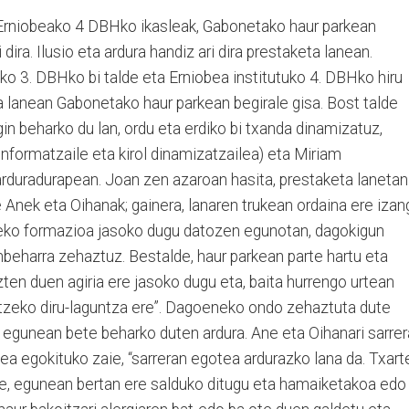
Erniobeako 4 DBHko ikasleak, Gabonetako haur parkean
dira. Ilusio eta ardura handiz ari dira prestaketa lanean.
ko 3. DBHko bi talde eta Erniobea institutuko 4. DBHko hiru
ra lanean Gabonetako haur parkean begirale gisa. Bost talde
in beharko du lan, ordu eta erdiko bi txanda dinamizatuz,
nformatzaile eta kirol dinamizatzailea) eta Miriam
arduradurapean. Joan zen azaroan hasita, prestaketa lanetan
e Anek eta Oihanak; gainera, lanaren trukean ordaina ere iza
giteko formazioa jasoko dugu datozen egunotan, dagokigun
nbeharra zehaztuz. Bestalde, haur parkean parte hartu eta
zten duen agiria ere jasoko dugu eta, baita hurrengo urtean
atzeko diru-laguntza ere”. Dagoeneko ondo zehaztuta dute
 egunean bete beharko duten ardura. Ane eta Oihanari sarre
a egokituko zaie, “sarreran egotea ardurazko lana da. Txart
re, egunean bertan ere salduko ditugu eta hamaiketakoa edo