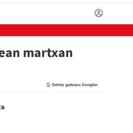
nean martxan
Gehitu gaitzazu Googlen
ta