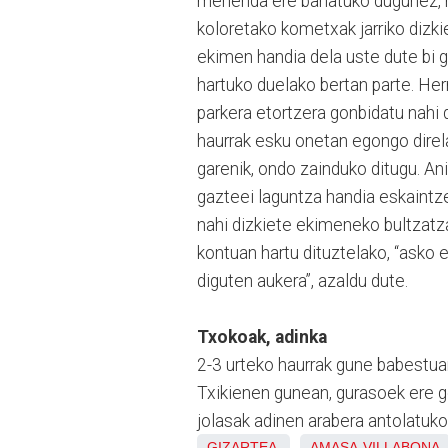
merienda ere banatuko dugunez, h
koloretako kometxak jarriko dizk
ekimen handia dela uste dute bi
hartuko duelako bertan parte. Herr
parkera etortzera gonbidatu nahi d
haurrak esku onetan egongo direl
garenik, ondo zainduko ditugu. An
gazteei laguntza handia eskaintze
nahi dizkiete ekimeneko bultzatza
kontuan hartu dituztelako, “ask
diguten aukera”, azaldu dute.
Txokoak, adinka
2-3 urteko haurrak gune babestuan
Txikienen gunean, gurasoek ere g
jolasak adinen arabera antolatuko 
GIZARTEA
AMASA-VILLABONA