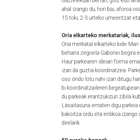
Gaztelekuan bertan, goiz edo arr
ahal izango du, hori bai, aforoa o
15 toki, 2-3 urteko umeentzat eta
Oria elkarteko merkatariak, ilu
Oria merkatal elkarteko kide Mari 
beharra zegoela Gabonei begira e
Haur parkearen ideiari forma eman
izan da guztia koordinatzea. Parke
oso ondo lotu nahi izan ditugu ha
bi koordinatzaileren begiratupean.
du parkeak erantzukizun zibila ku
Lasaitasuna ematen digu parkea o
bakoitza ordu eta erdikoa izango d
direlarik.