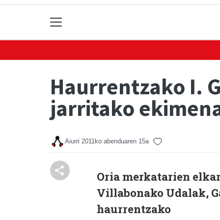
Haurrentzako I. 
jarritako ekimen
Aiurri
2011ko abenduaren 15a
Oria merkatarien elka
Villabonako Udalak, G
haurrentzako