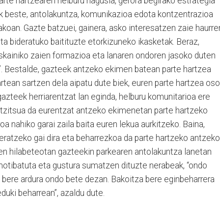
arte hartzearen helburu nagusia, gerora begirako estrategia
k beste, antolakuntza, komunikazioa edota kontzentrazioa
koan. Gazte batzuei, gainera, asko interesatzen zaie haurre
ta bideratuko baitituzte etorkizuneko ikasketak. Beraz,
eskainiko zaien formazioa eta lanaren ondoren jasoko duten
e”. Bestalde, gazteek antzeko ekimen batean parte hartzea
tean sartzen dela aipatu dute biek, euren parte hartzea oso
azteek herriarentzat lan eginda, helburu komunitarioa ere
antzitsua da eurentzat antzeko ekimenetan parte hartzeko
oa nahiko garai zaila baita euren lekua aurkitzeko. Baina,
eratzeko gai dira eta beharrezkoa da parte hartzeko antzeko
en hilabeteotan gazteekin parkearen antolakuntza lanetan
 motibatuta eta gustura sumatzen dituzte nerabeak, “ondo
k bere ardura ondo bete dezan. Bakoitza bere eginbeharrera
uki beharrean”, azaldu dute.