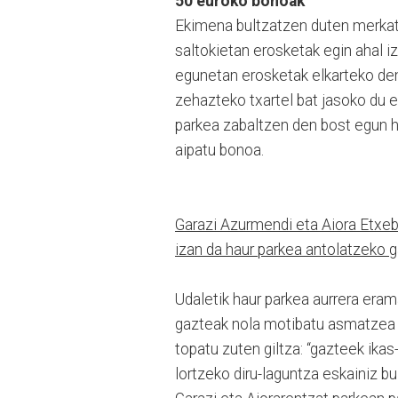
50 euroko bonoak
Ekimena bultzatzen duten merkata
saltokietan erosketak egin ahal i
egunetan erosketak elkarteko den
zehazteko txartel bat jasoko du er
parkea zabaltzen den bost egun h
aipatu bonoa.
Garazi Azurmendi eta Aiora Etxebe
izan da haur parkea antolatzeko g
Udaletik haur parkea aurrera eram
gazteak nola motibatu asmatzea iz
topatu zuten giltza: “gazteek ikas-
lortzeko diru-laguntza eskainiz bu