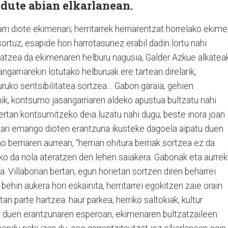
 dute abian elkarlanean.
rri diote ekimenari; herritarrek herriarentzat horrelako ekim
sortuz, esapide hori harrotasunez erabil dadin lortu nahi
statzea da ekimenaren helburu nagusia, Galder Azkue alkatea
ngarriarekin lotutako helburuak ere tartean direlarik,
guruko sentsibilitatea sortzea… Gabon garaia, gehien
ik, kontsumo jasangarriaren aldeko apustua bultzatu nahi
bertan kontsumitzeko deia luzatu nahi dugu, beste inora joan
enari emango dioten erantzuna ikusteke dagoela aipatu duen
o berriaren aurrean, “herrian ohitura berriak sortzea ez da
rko da nola ateratzen den lehen saiakera. Gabonak eta aurre
a. Villabonan bertan, egun horietan sortzen diren beharrei
ehin aukera hori eskainita, herritarrei egokitzen zaie orain
an parte hartzea: haur parkea, herriko saltokiak, kultur
n duen erantzunaren esperoan, ekimenaren bultzatzaileen