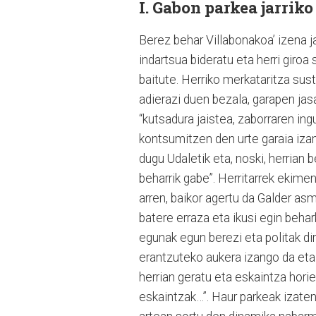
I. Gabon parkea jarriko
Berez behar Villabonakoa’ izena ja
indartsua bideratu eta herri giroa 
baitute. Herriko merkataritza su
adierazi duen bezala, garapen jasa
“kutsadura jaistea, zaborraren in
kontsumitzen den urte garaia izan
dugu Udaletik eta, noski, herrian 
beharrik gabe”. Herritarrek ekim
arren, baikor agertu da Galder asm
batere erraza eta ikusi egin beha
egunak egun berezi eta politak dir
erantzuteko aukera izango da eta b
herrian geratu eta eskaintza horiet
eskaintzak…”. Haur parkeak izate