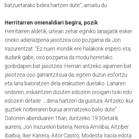
batzuetarako bidea hartzen dute”, amaitu du.
Herritarren omenaldiari begira, pozik
Herritarren aldetik, urtean zehar eginiko lanagatik esker
oneko adierazpena jasotzea oso pozgarria da Jon
Irazurentzat: “Ez nuen inondik ere halakorik espero eta,
dudarik gabe, oso pozgarria da modu horretako
gonbidapen bat jasotzea. Herrian antzeko aipamen bat
jasotzea oso garrantzitsua da, egiten duzun esfortzu
eta lana baloratzen dela erakusten duelako. Lanaren
ondoren, eskaintzen dizuten edozein oroigarri txiki edo
edozein detaile…, dena hartzen da gustura. Antzeko ikur
guztiek norberaren burua animatzeko balio dute”.
Datorren abenduaren 16an, iluntzeko 19:30etatik
aurrera, Jon Irazurekin batera, Nerea Amilibia, Aitziber
Ibarbia, Iker Karrera, Aitor Castro, Modesta Iraola edota