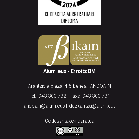
Aiurri.eus - Erroitz BM
Arantzibia plaza, 4-5 behea | ANDOAIN
Tel.: 943 300 732 | Faxa: 943 300 731
andoain@aiurri.eus | idazkaritza@aiurri.eus
Codesyntaxek garatua