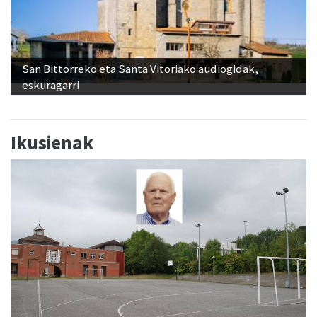
San Bittorreko eta Santa Vitoriako audiogidak,
eskuragarri
Ikusienak