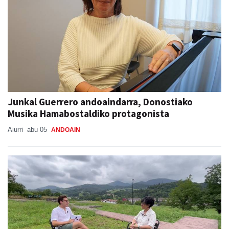
Junkal Guerrero andoaindarra, Donostiako
Musika Hamabostaldiko protagonista
Aiurri
abu 05
ANDOAIN