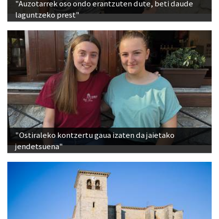
"Auzotarrek oso ondo erantzuten dute, beti daude
laguntzeko prest"
"Ostiraleko kontzertu gaua izaten da jaietako
jendetsuena"