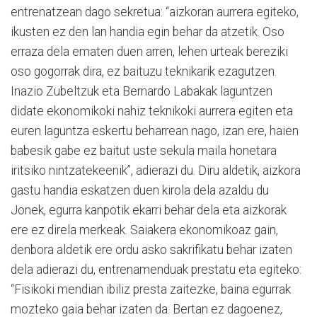
entrenatzean dago sekretua: “aizkoran aurrera egiteko,
ikusten ez den lan handia egin behar da atzetik. Oso
erraza dela ematen duen arren, lehen urteak bereziki
oso gogorrak dira, ez baituzu teknikarik ezagutzen.
Inazio Zubeltzuk eta Bernardo Labakak laguntzen
didate ekonomikoki nahiz teknikoki aurrera egiten eta
euren laguntza eskertu beharrean nago, izan ere, haien
babesik gabe ez baitut uste sekula maila honetara
iritsiko nintzatekeenik”, adierazi du. Diru aldetik, aizkora
gastu handia eskatzen duen kirola dela azaldu du
Jonek, egurra kanpotik ekarri behar dela eta aizkorak
ere ez direla merkeak. Saiakera ekonomikoaz gain,
denbora aldetik ere ordu asko sakrifikatu behar izaten
dela adierazi du, entrenamenduak prestatu eta egiteko:
“Fisikoki mendian ibiliz presta zaitezke, baina egurrak
mozteko gaia behar izaten da. Bertan ez dagoenez,