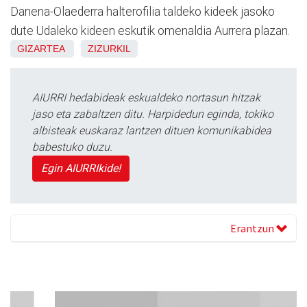
Danena-Olaederra halterofilia taldeko kideek jasoko
dute Udaleko kideen eskutik omenaldia Aurrera plazan.
GIZARTEA
ZIZURKIL
AIURRI hedabideak eskualdeko nortasun hitzak
jaso eta zabaltzen ditu. Harpidedun eginda, tokiko
albisteak euskaraz lantzen dituen komunikabidea
babestuko duzu.
Egin AIURRIkide!
Erantzun