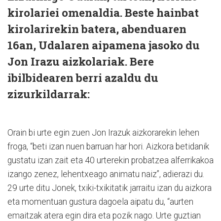
kirolariei omenaldia. Beste hainbat
kirolarirekin batera, abenduaren
16an, Udalaren aipamena jasoko du
Jon Irazu aizkolariak. Bere
ibilbidearen berri azaldu du
zizurkildarrak:
Orain bi urte egin zuen Jon Irazuk aizkorarekin lehen
froga, “beti izan nuen barruan har hori. Aizkora betidanik
gustatu izan zait eta 40 urterekin probatzea alferrikakoa
izango zenez, lehentxeago animatu naiz”, adierazi du.
29 urte ditu Jonek, txiki-txikitatik jarraitu izan du aizkora
eta momentuan gustura dagoela aipatu du, “aurten
emaitzak atera egin dira eta pozik nago. Urte guztian