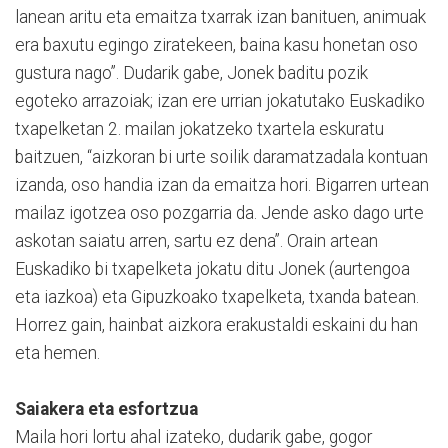
lanean aritu eta emaitza txarrak izan banituen, animuak
era baxutu egingo ziratekeen, baina kasu honetan oso
gustura nago”. Dudarik gabe, Jonek baditu pozik
egoteko arrazoiak; izan ere urrian jokatutako Euskadiko
txapelketan 2. mailan jokatzeko txartela eskuratu
baitzuen, “aizkoran bi urte soilik daramatzadala kontuan
izanda, oso handia izan da emaitza hori. Bigarren urtean
mailaz igotzea oso pozgarria da. Jende asko dago urte
askotan saiatu arren, sartu ez dena”. Orain artean
Euskadiko bi txapelketa jokatu ditu Jonek (aurtengoa
eta iazkoa) eta Gipuzkoako txapelketa, txanda batean.
Horrez gain, hainbat aizkora erakustaldi eskaini du han
eta hemen.
Saiakera eta esfortzua
Maila hori lortu ahal izateko, dudarik gabe, gogor