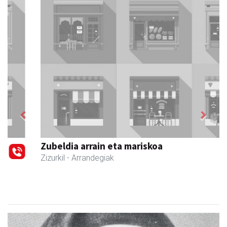
Previous
Next
Zubeldia arrain eta mariskoa
Zizurkil
- Arrandegiak