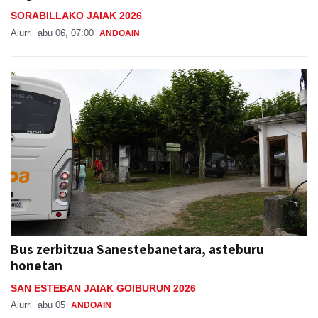
SORABILLAKO JAIAK 2026
Aiurri
abu 06, 07:00
ANDOAIN
Bus zerbitzua Sanestebanetara, asteburu
honetan
SAN ESTEBAN JAIAK GOIBURUN 2026
Aiurri
abu 05
ANDOAIN