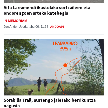
Aita Larramendi ikastolako sortzaileen eta
ondorengoen arteko katebegia
IN MEMORIAM
Jon Ander Ubeda
abu 06, 11:38
ANDOAIN
Sorabilla Trail, aurtengo jaietako berrikuntza
nagusia