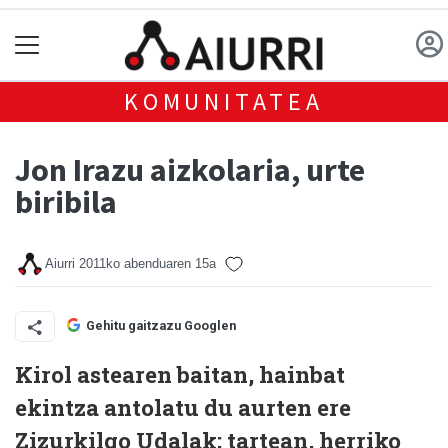
KOMUNITATEA
Jon Irazu aizkolaria, urte
biribila
Aiurri
2011ko abenduaren 15a
Gehitu gaitzazu Googlen
Kirol astearen baitan, hainbat
ekintza antolatu du aurten ere
Zizurkilgo Udalak; tartean, herriko