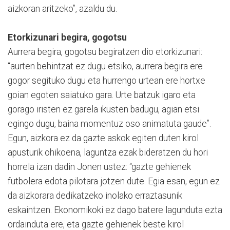
aizkoran aritzeko”, azaldu du.
Etorkizunari begira, gogotsu
Aurrera begira, gogotsu begiratzen dio etorkizunari:
“aurten behintzat ez dugu etsiko, aurrera begira ere
gogor segituko dugu eta hurrengo urtean ere hortxe
goian egoten saiatuko gara. Urte batzuk igaro eta
gorago iristen ez garela ikusten badugu, agian etsi
egingo dugu, baina momentuz oso animatuta gaude”.
Egun, aizkora ez da gazte askok egiten duten kirol
apusturik ohikoena, laguntza ezak bideratzen du hori
horrela izan dadin Jonen ustez: “gazte gehienek
futbolera edota pilotara jotzen dute. Egia esan, egun ez
da aizkorara dedikatzeko inolako erraztasunik
eskaintzen. Ekonomikoki ez dago batere lagunduta ezta
ordainduta ere, eta gazte gehienek beste kirol