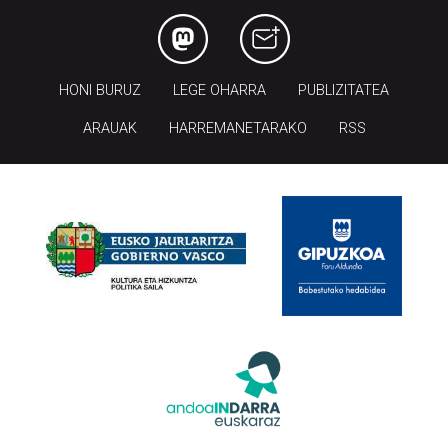
HONI BURUZ
LEGE OHARRA
PUBLIZITATEA
ARAUAK
HARREMANETARAKO
RSS