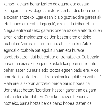
kanpotik ekarri behar izaten da egurra eta gastua
ikaragarria da. Ez dago sinisterik zenbat diru behar den
aizkoran aritzeko. Egia esan, bizio guztiak dira garestiak
eta hauxe aukeratu dugu guk”, azaldu du irribarretsu.
Negua entrenatzeko garairik onena ez dela aitortu duen
arren, ondo moldatzen da Jon baserriaren ondoko
txabolan, “zortea dut entrenatu ahal izateko. Aitak
egindako txabola bat egokitu nuen eta huraxe
aprobetxatzen dut babestuta entrenatzeko. Gu bezala
baserrian bizi ez den jende askok kanpoan entrenatu
behar izaten du euria edo izotza egiten badu ere. Alde
horretatik, esfortzua jartzea bakarrik egokitzen zait niri”.
Hala ere, aizkoran aritzeko beroa baino hobea da
Jonentzat hotza: “izerditan hasten garenean ez gara
hotzarekin akordatzen. Gero kontu izan behar ez
hozteko, baina hotza beroa baino hobea izaten da