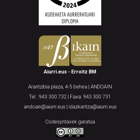
Aiurri.eus - Erroitz BM
Arantzibia plaza, 4-5 behea | ANDOAIN
Tel.: 943 300 732 | Faxa: 943 300 731
andoain@aiurri.eus | idazkaritza@aiurri.eus
Codesyntaxek garatua