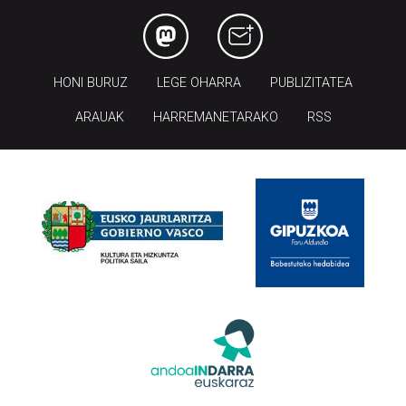
HONI BURUZ
LEGE OHARRA
PUBLIZITATEA
ARAUAK
HARREMANETARAKO
RSS