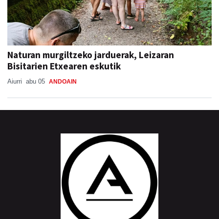
Naturan murgiltzeko jarduerak, Leizaran
Bisitarien Etxearen eskutik
Aiurri
abu 05
ANDOAIN