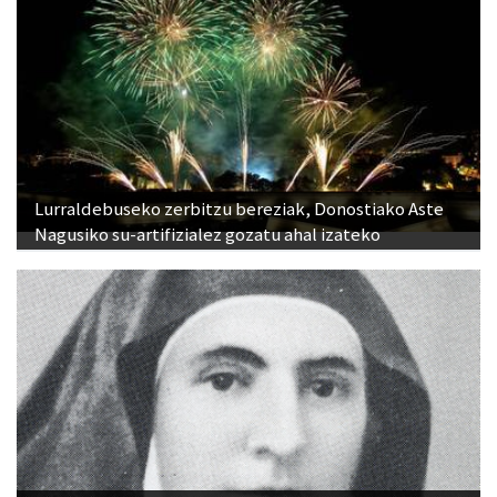
Lurraldebuseko zerbitzu bereziak, Donostiako Aste
Nagusiko su-artifizialez gozatu ahal izateko