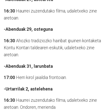
16:30
Haurrei zuzendutako filma, udaletxeko zine
aretoan.
-Abenduak 29, osteguna
16:30
Ahozko tradiziozko hainbat ipuinen kontaketa
Kontu Kontari taldearen eskutik, udaletxeko zine
aretoan.
-Abenduak 31, larunbata
17:00
Herri kirol jaialdia frontoian.
-Urtarrilak 2, astelehena
16:30
Haurrei zuzendutako filma, udaletxeko zine
aretoan. Ondoren, merienda.