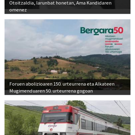
Otoitzaldia, larunbat honetan, Ama Kandidaren
omenez
Foruen abolizioaren 150. urteurrena eta Alkateen
Mugimenduaren 50. urteurrena gogoan