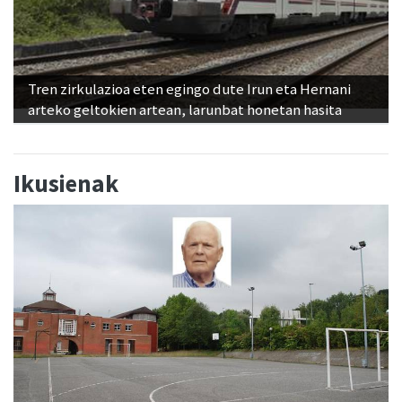
Tren zirkulazioa eten egingo dute Irun eta Hernani
arteko geltokien artean, larunbat honetan hasita
Ikusienak