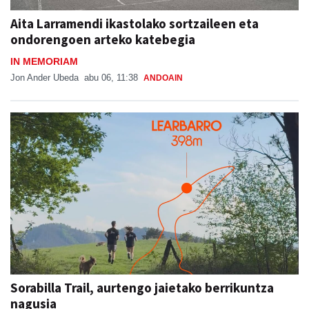
Aita Larramendi ikastolako sortzaileen eta
ondorengoen arteko katebegia
IN MEMORIAM
Jon Ander Ubeda
abu 06, 11:38
ANDOAIN
Sorabilla Trail, aurtengo jaietako berrikuntza
nagusia