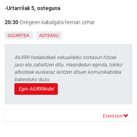
-Urtarrilak 5, osteguna
20:30
Erregeen kabalgata herrian zehar.
GIZARTEA
ASTEASU
AIURRI hedabideak eskualdeko nortasun hitzak
jaso eta zabaltzen ditu. Harpidedun eginda, tokiko
albisteak euskaraz lantzen dituen komunikabidea
babestuko duzu.
Egin AIURRIkide!
Erantzun