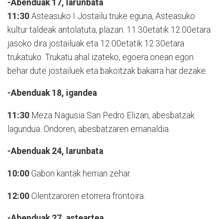
-Abenduak 17, larunbata
11:30
Asteasuko I Jostailu truke eguna, Asteasuko
kultur taldeak antolatuta, plazan. 11:30etatik 12:00etara
jasoko dira jostailuak eta 12:00etatik 12:30etara
trukatuko. Trukatu ahal izateko, egoera onean egon
behar dute jostailuek eta bakoitzak bakarra har dezake.
-Abenduak 18, igandea
11:30
Meza Nagusia San Pedro Elizan, abesbatzak
lagundua. Ondoren, abesbatzaren emanaldia.
-Abenduak 24, larunbata
10:00
Gabon kantak herrian zehar.
12:00
Olentzaroren etorrera frontoira.
-Abenduak 27, asteartea