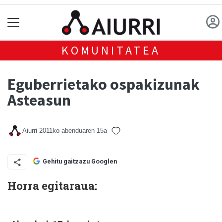
KOMUNITATEA
Eguberrietako ospakizunak
Asteasun
Aiurri
2011ko abenduaren 15a
Gehitu gaitzazu Googlen
Horra egitaraua: