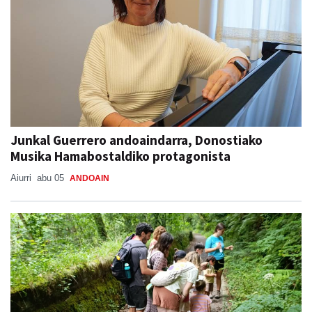
Junkal Guerrero andoaindarra, Donostiako
Musika Hamabostaldiko protagonista
Aiurri
abu 05
ANDOAIN