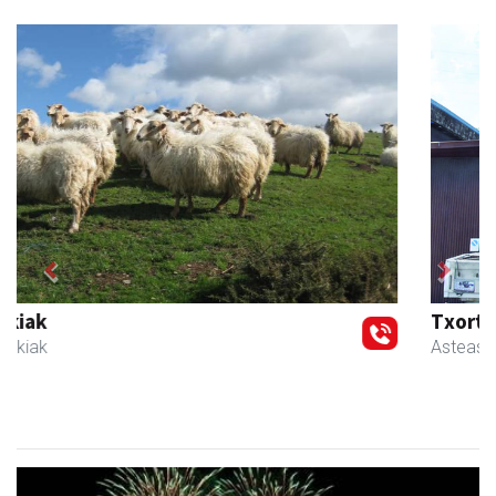
Previous
Next
Txortu mekanizaketa eta muntaketa
Asteasu
- Mekanizatuak