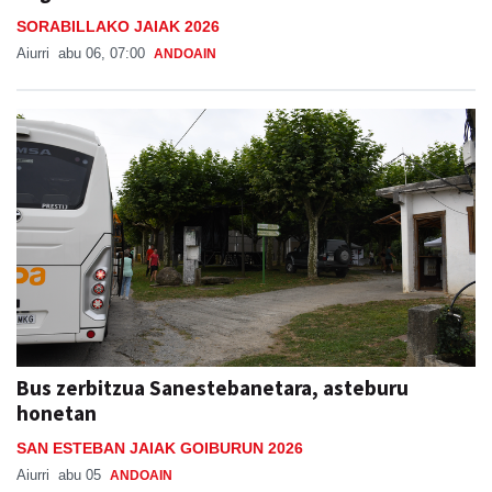
SORABILLAKO JAIAK 2026
Aiurri
abu 06, 07:00
ANDOAIN
Bus zerbitzua Sanestebanetara, asteburu
honetan
SAN ESTEBAN JAIAK GOIBURUN 2026
Aiurri
abu 05
ANDOAIN