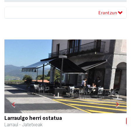
Erantzun
Previous
Next
Larraulgo herri ostatua
Larraul
- Jatetxeak