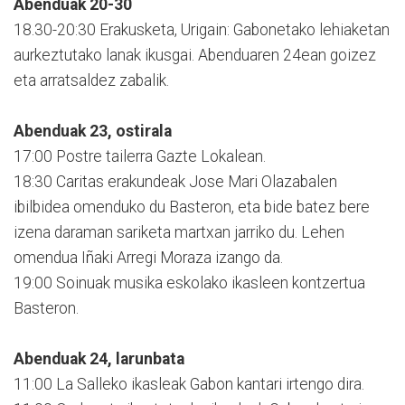
Abenduak 20-30
18.30-20:30 Erakusketa, Urigain: Gabonetako lehiaketan
aurkeztutako lanak ikusgai. Abenduaren 24ean goizez
eta arratsaldez zabalik.
Abenduak 23, ostirala
17:00 Postre tailerra Gazte Lokalean.
18:30 Caritas erakundeak Jose Mari Olazabalen
ibilbidea omenduko du Basteron, eta bide batez bere
izena daraman sariketa martxan jarriko du. Lehen
omendua Iñaki Arregi Moraza izango da.
19:00 Soinuak musika eskolako ikasleen kontzertua
Basteron.
Abenduak 24, larunbata
11:00 La Salleko ikasleak Gabon kantari irtengo dira.