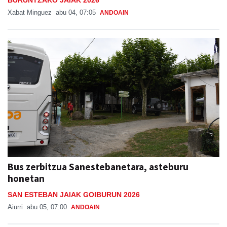
BURUNTZAKO JAIAK 2026
Xabat Minguez
abu 04, 07:05
ANDOAIN
Bus zerbitzua Sanestebanetara, asteburu
honetan
SAN ESTEBAN JAIAK GOIBURUN 2026
Aiurri
abu 05, 07:00
ANDOAIN