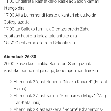
11:00 Ondarreta ikastetxeko ikasleak Gabon kantari
irtengo dira.
17:00 Aita Larramendi ikastola kantari abiatuko da
Goikoplazatik.
17:00 La Salleko familiak Olentzerorekin Zahar
egoitzan hasi eta kalez kale arituko dira.
18:30 Olentzerori etorrera Bekoplazan.
Abenduak 26-30
20:00 IkusZirkus jaialdia Basteron. Saio guztiak
ikusteko bonoa salgai dago, beherapen handiarekin.
Abenduak 26, astelehena: “Neska Kabaret” (Euskal
Herria).
Abenduak 27, asteartea: "Somriures i Magia" (Mag
Lari-Katalunia).
Abenduak 28, asteazkena: "Boom!" (Chapertons-