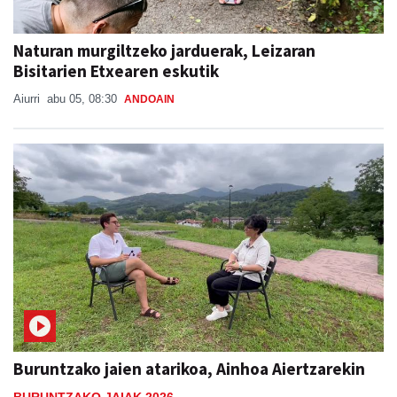
Naturan murgiltzeko jarduerak, Leizaran
Bisitarien Etxearen eskutik
Aiurri
abu 05, 08:30
ANDOAIN
Buruntzako jaien atarikoa, Ainhoa Aiertzarekin