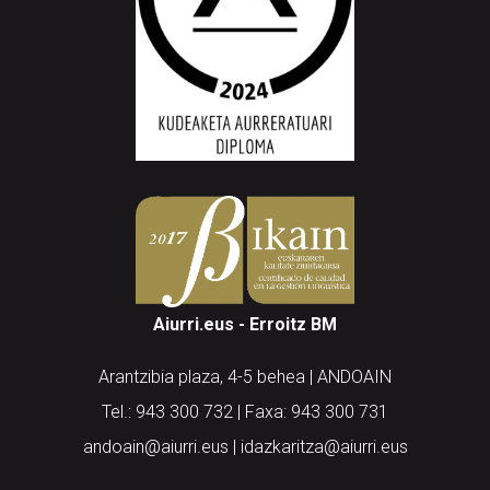
Aiurri.eus - Erroitz BM
Arantzibia plaza, 4-5 behea | ANDOAIN
Tel.: 943 300 732 | Faxa: 943 300 731
andoain@aiurri.eus | idazkaritza@aiurri.eus