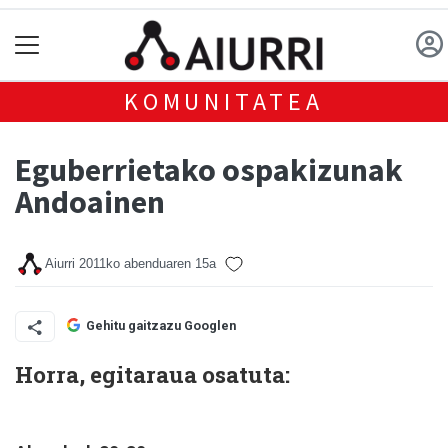
KOMUNITATEA
Eguberrietako ospakizunak
Andoainen
Aiurri
2011ko abenduaren 15a
Gehitu gaitzazu Googlen
Horra, egitaraua osatuta: