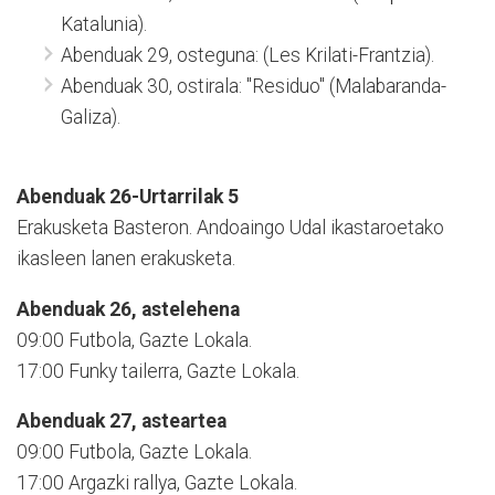
Katalunia).
Abenduak 29, osteguna: (Les Krilati-Frantzia).
Abenduak 30, ostirala: "Residuo" (Malabaranda-
Galiza).
Abenduak 26-Urtarrilak 5
Erakusketa Basteron. Andoaingo Udal ikastaroetako
ikasleen lanen erakusketa.
Abenduak 26, astelehena
09:00 Futbola, Gazte Lokala.
17:00 Funky tailerra, Gazte Lokala.
Abenduak 27, asteartea
09:00 Futbola, Gazte Lokala.
17:00 Argazki rallya, Gazte Lokala.