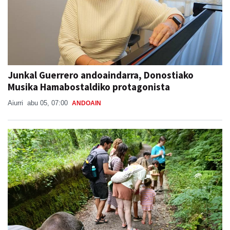
Junkal Guerrero andoaindarra, Donostiako
Musika Hamabostaldiko protagonista
Aiurri
abu 05, 07:00
ANDOAIN