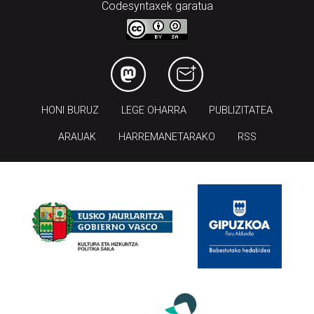
Codesyntaxek garatua
HONI BURUZ
LEGE OHARRA
PUBLIZITATEA
ARAUAK
HARREMANETARAKO
RSS