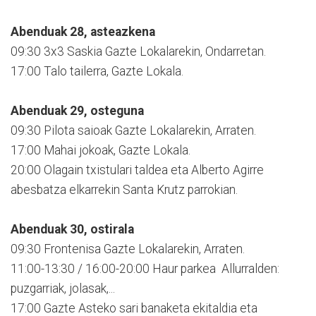
Abenduak 28, asteazkena
09:30 3x3 Saskia Gazte Lokalarekin, Ondarretan.
17:00 Talo tailerra, Gazte Lokala.
Abenduak 29, osteguna
09:30 Pilota saioak Gazte Lokalarekin, Arraten.
17:00 Mahai jokoak, Gazte Lokala.
20:00 Olagain txistulari taldea eta Alberto Agirre
abesbatza elkarrekin Santa Krutz parrokian.
Abenduak 30, ostirala
09:30 Frontenisa Gazte Lokalarekin, Arraten.
11:00-13:30 / 16:00-20:00 Haur parkea Allurralden:
puzgarriak, jolasak,...
17:00 Gazte Asteko sari banaketa ekitaldia eta