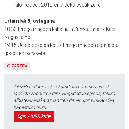
Kilometroak 2012ren aldeko ospakizuna.
Urtarrilak 5, osteguna
18:30 Errege magoen kabalgata Zumeatarratik Kale
Nagusiraino.
19:15 Udaletxeko balkoitik Errege magoen agurra eta
goxokien banaketa.
GIZARTEA
AIURRI hedabideak eskualdeko nortasun hitzak
jaso eta zabaltzen ditu. Harpidedun eginda, tokiko
albisteak euskaraz lantzen dituen komunikabidea
babestuko duzu.
Egin AIURRIkide!