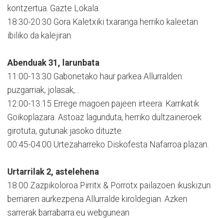
kontzertua. Gazte Lokala.
18:30-20:30 Gora Kaletxiki txaranga herriko kaleetan
ibiliko da kalejiran.
Abenduak 31, larunbata
11:00-13:30 Gabonetako haur parkea Allurralden:
puzgarriak, jolasak,...
12:00-13:15 Errege magoen pajeen irteera: Karrikatik
Goikoplazara. Astoaz lagunduta, herriko dultzaineroek
girotuta, gutunak jasoko dituzte.
00:45-04:00 Urtezaharreko Diskofesta Nafarroa plazan.
Urtarrilak 2, astelehena
18:00 Zazpikoloroa Pirritx & Porrotx pailazoen ikuskizun
berriaren aurkezpena Allurralde kiroldegian. Azken
sarrerak barrabarra.eu webgunean