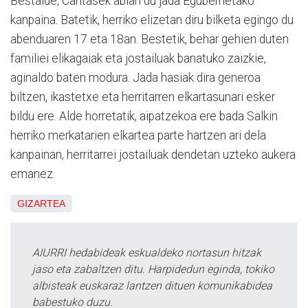
Bestalde, Caritasek abian du jada Eguberrietako
kanpaina. Batetik, herriko elizetan diru bilketa egingo du
abenduaren 17 eta 18an. Bestetik, behar gehien duten
familiei elikagaiak eta jostailuak banatuko zaizkie,
aginaldo baten modura. Jada hasiak dira generoa
biltzen, ikastetxe eta herritarren elkartasunari esker
bildu ere. Alde horretatik, aipatzekoa ere bada Salkin
herriko merkatarien elkartea parte hartzen ari dela
kanpainan, herritarrei jostailuak dendetan uzteko aukera
emanez.
GIZARTEA
AIURRI hedabideak eskualdeko nortasun hitzak
jaso eta zabaltzen ditu. Harpidedun eginda, tokiko
albisteak euskaraz lantzen dituen komunikabidea
babestuko duzu.