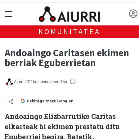
KOMUNITATEA
Andoaingo Caritasen ekimen
berriak Eguberrietan
Aiurri
2011ko abenduaren 15a
Gehitu gaitzazu Googlen
Andoaingo Elizbarrutiko Caritas
elkarteak bi ekimen prestatu ditu
Eguberriei begira. Batetik,