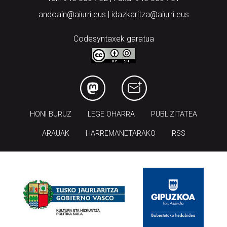
andoain@aiurri.eus | idazkaritza@aiurri.eus
Codesyntaxek garatua
HONI BURUZ
LEGE OHARRA
PUBLIZITATEA
ARAUAK
HARREMANETARAKO
RSS