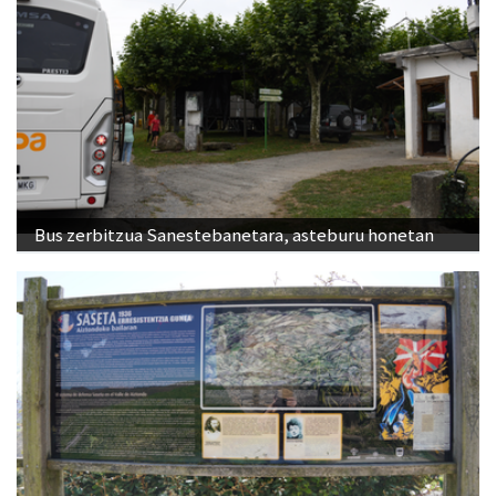
Bus zerbitzua Sanestebanetara, asteburu honetan