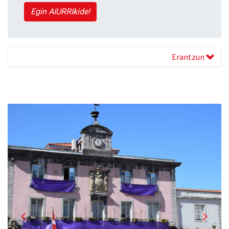
Egin AIURRIkide!
Erantzun
Previous
Next