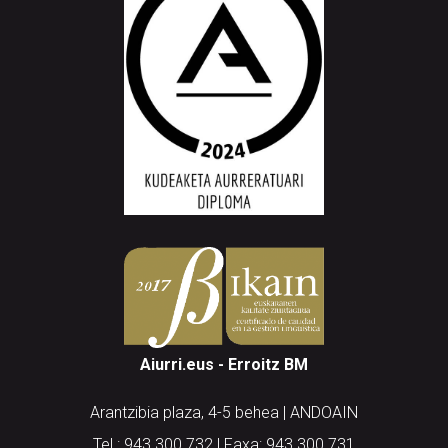
Aiurri.eus - Erroitz BM
Arantzibia plaza, 4-5 behea | ANDOAIN
Tel.: 943 300 732 | Faxa: 943 300 731