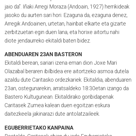
jaio da”. Iñaki Arregi Moraza (Andoain, 1927) herrikideak
jasoko du aurten sari hori. Ezaguna da, ezaguna denez,
Arregik Andoainen, urtetan, hainbat elkarte eta gizarte
zerbitzuetan egin duen lana, eta horixe aitortu nahi
diote jendaurreko ekitaldi baten bidez.
ABENDUAREN 23AN BASTERON
Ekitaldi berean, sariari izena eman dion Joxe Mari
Olazabal beraren ibilbidea ere aitortzeko asmoa dutela
azaldu dute Caritasko ordezkariek. Ekitaldia, abenduaren
23an, ostegunarekin, arratsaldeko 18:30etan izango da
Bastero Kultugunean. Ekitaldirako gonbidapenak
Caritasek Zumea kalean duen egoitzan eskura
daitezkeela jakinarazi dute antolatzaileek.
EGUBERRIETAKO KANPAINA