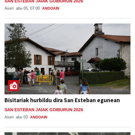
SAN ESTEBAN JAIAK GOIBURUN 2026
Aiurri
abu 05, 07:00
ANDOAIN
Bisitariak hurbildu dira San Esteban egunean
SAN ESTEBAN JAIAK GOIBURUN 2026
Aiurri
abu 03
ANDOAIN