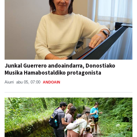
Junkal Guerrero andoaindarra, Donostiako
Musika Hamabostaldiko protagonista
Aiurri
abu 05, 07:00
ANDOAIN