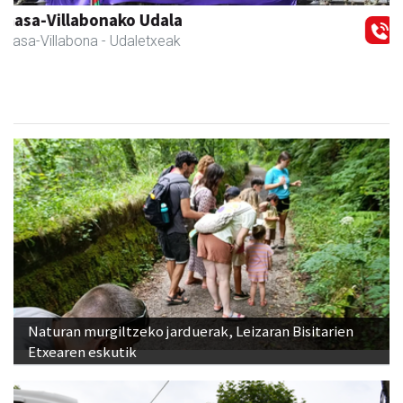
Osane belar eta eko denda
Urnieta
- Akupuntura
Naturan murgiltzeko jarduerak, Leizaran Bisitarien
Etxearen eskutik