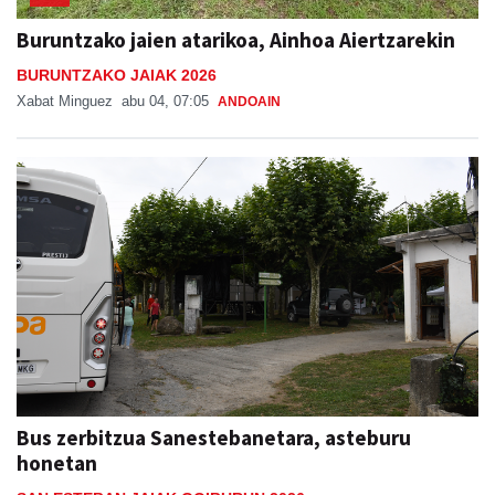
Buruntzako jaien atarikoa, Ainhoa Aiertzarekin
BURUNTZAKO JAIAK 2026
Xabat Minguez
abu 04, 07:05
ANDOAIN
Bus zerbitzua Sanestebanetara, asteburu
honetan