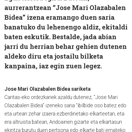
aurrerantzean “Jose Mari Olazabalen
Bidea” izena eramango duen saria
banatuko du lehenengo aldiz, ekitaldi
baten eskutik. Bestalde, jada abian
jarri du herrian behar gehien dutenen
aldeko diru eta jostailu bilketa
kanpaina, iaz egin zuen legez.
Jose Mari Olazabalen Bidea sariketa
Caritas-eko ordezkariek azaldu dutenez, “Jose Mari
Olazabalen Bidea” izeneko saria “ibilbide oso batez edo
eta urtean zehar izaera ezberdinetako elkarteetan, eta
era altruista batean, Andoainen gizarte eta elkartasun
ekintza burutu duen pertsona edo elkarte bati emateko