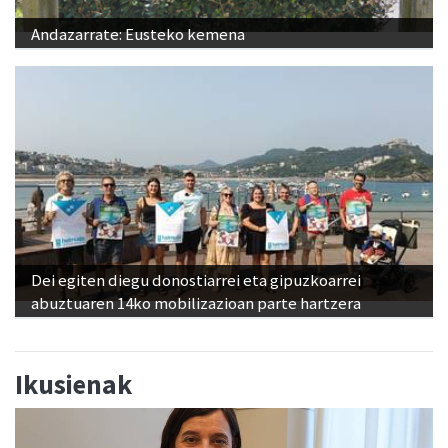
Andazarrate: Eusteko kemena
Dei egiten diegu donostiarrei eta gipuzkoarrei
abuztuaren 14ko mobilizazioan parte hartzera
Ikusienak