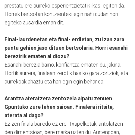
prestatu ere aurreko esperientzietatik ikasi egiten da.
Horrek bertsotan kontzienteki egin nahi dudan hori
egiteko ausardia eman dit.
Final-laurdenetan eta final- erdietan, zu izan zara
puntu gehien jaso dituen bertsolaria. Horri esanahi
berezirik ematen al diozu?
Esanahi berezia baino, konfiantza ematen du, jakina.
Hortik aurrera, finalean zerotik hasiko gara zortziok, eta
aurrekoak ahaztu eta han egin egin behar da.
Arantza ateratzera zentozela aipatu zenuen
Gpuntuko zure lehen saioan. Finalera iritsita,
aterata al dago?
Ez zen finala bai edo ez ere. Txapelketak, antolatzen
den dimentsioan, bere marka uzten du. Aurtengoan,