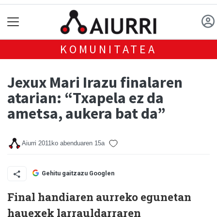
KOMUNITATEA
Jexux Mari Irazu finalaren
atarian: “Txapela ez da
ametsa, aukera bat da”
Aiurri
2011ko abenduaren 15a
Gehitu gaitzazu Googlen
Final handiaren aurreko egunetan
hauexek larrauldarraren