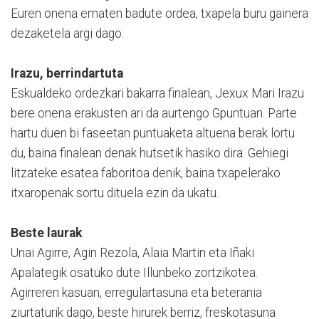
Euren onena ematen badute ordea, txapela buru gainera
dezaketela argi dago.
Irazu, berrindartuta
Eskualdeko ordezkari bakarra finalean, Jexux Mari Irazu
bere onena erakusten ari da aurtengo Gpuntuan. Parte
hartu duen bi faseetan puntuaketa altuena berak lortu
du, baina finalean denak hutsetik hasiko dira. Gehiegi
litzateke esatea faboritoa denik, baina txapelerako
itxaropenak sortu dituela ezin da ukatu.
Beste laurak
Unai Agirre, Agin Rezola, Alaia Martin eta Iñaki
Apalategik osatuko dute Illunbeko zortzikotea.
Agirreren kasuan, erregulartasuna eta beterania
ziurtaturik dago, beste hirurek berriz, freskotasuna