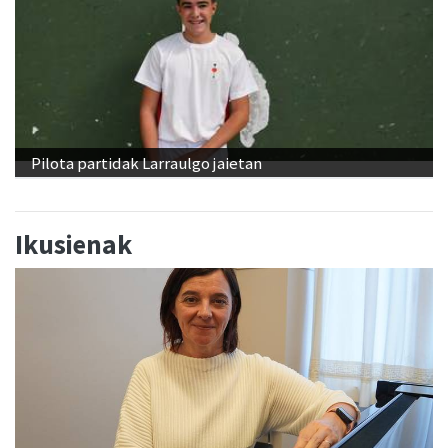
Pilota partidak Larraulgo jaietan
Ikusienak