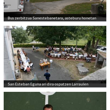
Bus zerbitzua Sanestebanetara, asteburu honetan
San Esteban Eguna ari dira ospatzen Larraulen