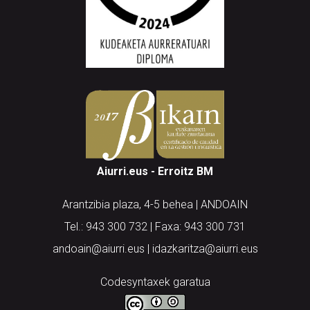
Aiurri.eus - Erroitz BM
Arantzibia plaza, 4-5 behea | ANDOAIN
Tel.: 943 300 732 | Faxa: 943 300 731
andoain@aiurri.eus | idazkaritza@aiurri.eus
Codesyntaxek garatua