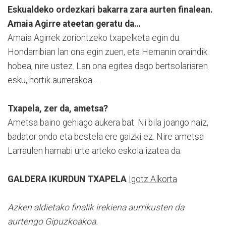
Eskualdeko ordezkari bakarra zara aurten finalean.
Amaia Agirre ateetan geratu da…
Amaia Agirrek zoriontzeko txapelketa egin du.
Hondarribian lan ona egin zuen, eta Hernanin oraindik
hobea, nire ustez. Lan ona egitea dago bertsolariaren
esku, hortik aurrerakoa…
Txapela, zer da, ametsa?
Ametsa baino gehiago aukera bat. Ni bila joango naiz,
badator ondo eta bestela ere gaizki ez. Nire ametsa
Larraulen hamabi urte arteko eskola izatea da.
GALDERA IKURDUN TXAPELA
Igotz Alkorta
Azken aldietako finalik irekiena aurrikusten da
aurtengo Gipuzkoakoa.