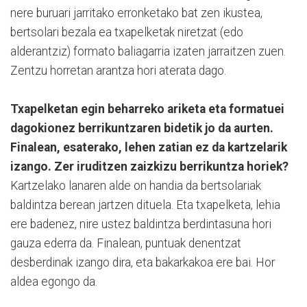
nere buruari jarritako erronketako bat zen ikustea,
bertsolari bezala ea txapelketak niretzat (edo
alderantziz) formato baliagarria izaten jarraitzen zuen.
Zentzu horretan arantza hori aterata dago.
Txapelketan egin beharreko ariketa eta formatuei
dagokionez berrikuntzaren bidetik jo da aurten.
Finalean, esaterako, lehen zatian ez da kartzelarik
izango. Zer iruditzen zaizkizu berrikuntza horiek?
Kartzelako lanaren alde on handia da bertsolariak
baldintza berean jartzen dituela. Eta txapelketa, lehia
ere badenez, nire ustez baldintza berdintasuna hori
gauza ederra da. Finalean, puntuak denentzat
desberdinak izango dira, eta bakarkakoa ere bai. Hor
aldea egongo da.