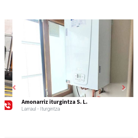
Previous
Next
Amonarriz iturgintza S. L.
Larraul
- Iturgintza