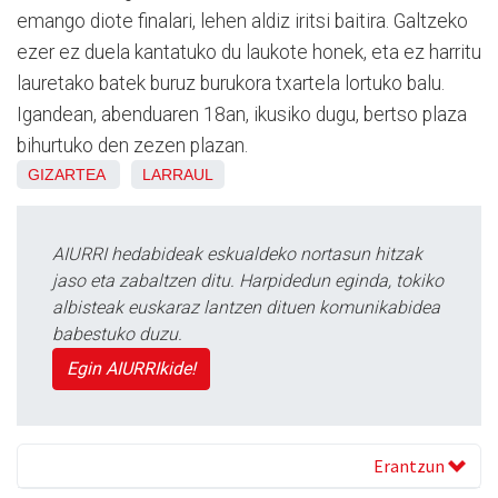
emango diote finalari, lehen aldiz iritsi baitira. Galtzeko
ezer ez duela kantatuko du laukote honek, eta ez harritu
lauretako batek buruz burukora txartela lortuko balu.
Igandean, abenduaren 18an, ikusiko dugu, bertso plaza
bihurtuko den zezen plazan.
GIZARTEA
LARRAUL
AIURRI hedabideak eskualdeko nortasun hitzak
jaso eta zabaltzen ditu. Harpidedun eginda, tokiko
albisteak euskaraz lantzen dituen komunikabidea
babestuko duzu.
Egin AIURRIkide!
Erantzun