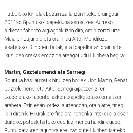
Futboleko kinielak bezain zaila izan liteke oraingoan
2011ko Gpuntuko txapelduna asmatzea. Aurreko
aldietan faborito argiagoak izan dira, orain zortzi urte
Maialen Lujanbio eta orain lau Aitor Mendiluze,
esaterako. Bi horien faltak, eta txapelketan orain arte
ikusi den orekak emozioa areagotu du Illunbera begira.
Martin, Gaztelumendi eta Sarriegi
Gpuntua hasi aurretik hiru izen horiek, Jon Martin, Beñat
Gaztelumendi eta Aitor Sarregi aipatzen ziren
txapelerako faborito, azken txapelketetako emaitzen
arabera. Ezin esan, ordea, aurtengoan, orain arte, finegi
ibili direnik. Hirurak ere finalera herrenka iritsi direla esan
daiteke, potoak tarteko edo luzimendu handirik gabe.
Puntu batzuren laguntza ere izan dute Illunben izateko.