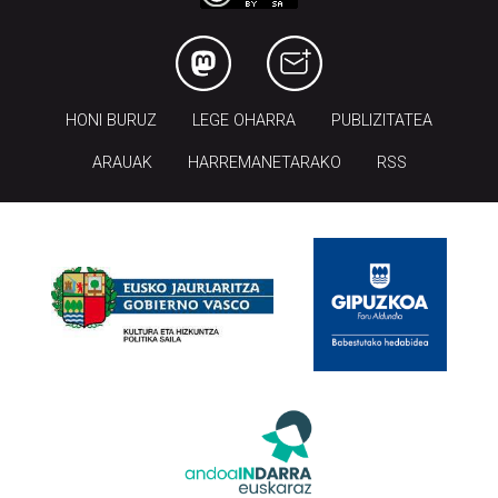
HONI BURUZ
LEGE OHARRA
PUBLIZITATEA
ARAUAK
HARREMANETARAKO
RSS