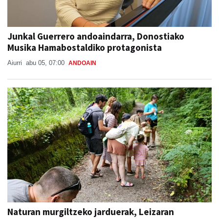
Junkal Guerrero andoaindarra, Donostiako
Musika Hamabostaldiko protagonista
Aiurri
abu 05, 07:00
ANDOAIN
Naturan murgiltzeko jarduerak, Leizaran