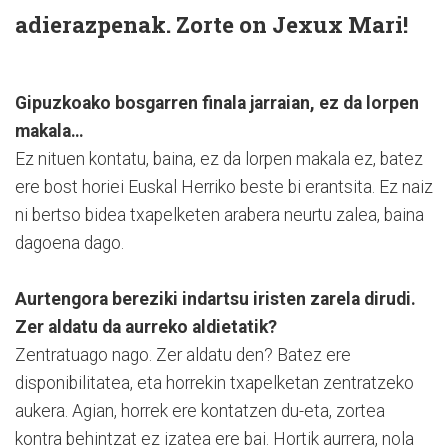
adierazpenak. Zorte on Jexux Mari!
Gipuzkoako bosgarren finala jarraian, ez da lorpen
makala…
Ez nituen kontatu, baina, ez da lorpen makala ez, batez
ere bost horiei Euskal Herriko beste bi erantsita. Ez naiz
ni bertso bidea txapelketen arabera neurtu zalea, baina
dagoena dago.
Aurtengora bereziki indartsu iristen zarela dirudi.
Zer aldatu da aurreko aldietatik?
Zentratuago nago. Zer aldatu den? Batez ere
disponibilitatea, eta horrekin txapelketan zentratzeko
aukera. Agian, horrek ere kontatzen du-eta, zortea
kontra behintzat ez izatea ere bai. Hortik aurrera, nola