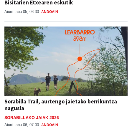
Bisitarien Etxearen eskutik
Aiurri
abu 05, 08:30
ANDOAIN
Sorabilla Trail, aurtengo jaietako berrikuntza
nagusia
SORABILLAKO JAIAK 2026
Aiurri
abu 06, 07:00
ANDOAIN