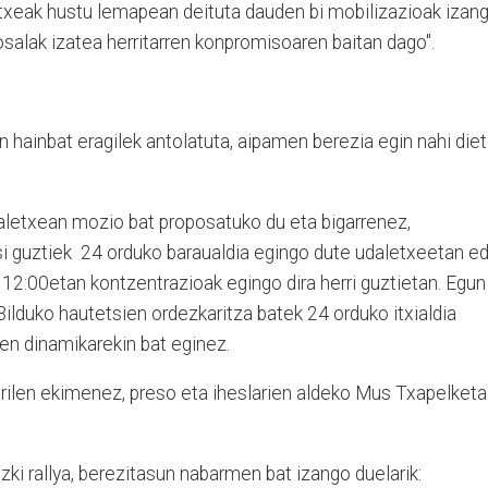
etxeak hustu lemapean deituta dauden bi mobilizazioak izan
losalak izatea herritarren konpromisoaren baitan dago".
hainbat eragilek antolatuta, aipamen berezia egin nahi die
daletxean mozio bat proposatuko du eta bigarrenez,
i guztiek 24 orduko baraualdia egingo dute udaletxeetan e
12:00etan kontzentrazioak egingo dira herri guztietan. Egun
ilduko hautetsien ordezkaritza batek 24 orduko itxialdia
en dinamikarekin bat eginez.
rilen ekimenez, preso eta iheslarien aldeko Mus Txapelketa
azki rallya, berezitasun nabarmen bat izango duelarik: