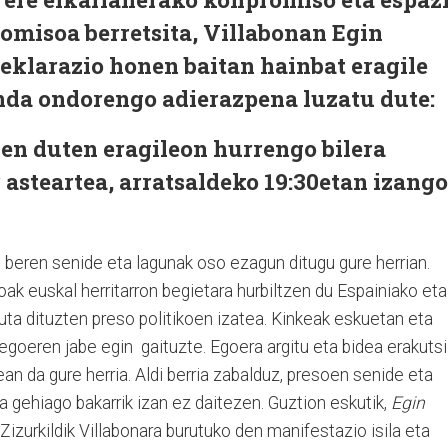
omisoa berretsita, Villabonan Egin
eklarazio honen baitan hainbat eragile
inda ondorengo adierazpena luzatu dute:
en duten eragileon hurrengo bilera
asteartea, arratsaldeko 19:30etan izango
a, beren senide eta lagunak oso ezagun ditugu gure herrian.
k euskal herritarron begietara hurbiltzen du Espainiako eta
ta dituzten preso politikoen izatea. Kinkeak eskuetan eta
egoeren jabe egin gaituzte. Egoera argitu eta bidea erakutsi
ean da gure herria. Aldi berria zabalduz, presoen senide eta
a gehiago bakarrik izan ez daitezen. Guztion eskutik,
Egin
izurkildik Villabonara burutuko den manifestazio isila eta