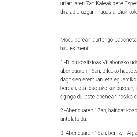
urtarrilaren 7an Kaleak bete Esp
dira adierazgarri nagusia. Biak ko
Modu berean, aurtengo Gabonetan 
hiru ekimeni:
1.-Bildu koalizioak Villabonako u
abenduaren 16an, Bilduko hautets
dagokien eremuan, eta eguerdiko 
berean, eta Ibaetako kanpusean, B
egingo du, astelehenean hasiko d
2.-Abenduaren 17an, hainbat koad
antolatu da.
3.-Abenduaren 18an, berriz, I. Arg