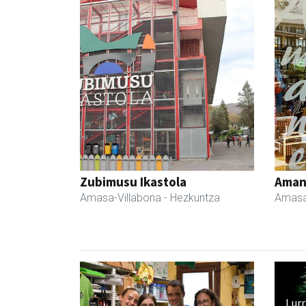
Zubimusu Ikastola
Ama
Amasa-Villabona
- Hezkuntza
Amasa
Lur