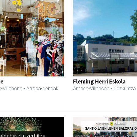
ne
Fleming Herri Eskola
-Villabona
- Arropa-dendak
Amasa-Villabona
- Hezkuntza
raldebuseko zerbitzu