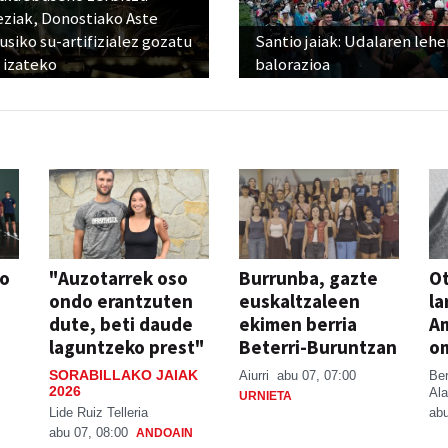
eziak, Donostiako Aste
siko su-artifizialez gozatu
Santio jaiak: Udalaren lehe
 izateko
balorazioa
so
"Auzotarrek oso
Burrunba, gazte
Ot
ondo erantzuten
euskaltzaleen
la
dute, beti daude
ekimen berria
A
laguntzeko prest"
Beterri-Buruntzan
o
SORABILLAKO JAIAK
Aiurri
abu 07, 07:00
Be
2026
Ala
URNIETA
Lide Ruiz Telleria
abu
abu 07, 08:00
ANDOAIN