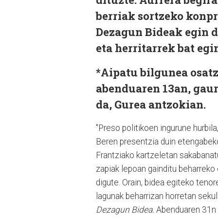
berriak sortzeko konpr
Dezagun Bideak egin d
eta herritarrek bat eg
*Aipatu bilgunea osatz
abenduaren 13an, gaur 
da, Gurea antzokian.
"Preso politikoen ingurune hurbil
Beren presentzia duin etengabekoa
Frantziako kartzeletan sakabanatu
zapiak lepoan gainditu beharreko 
digute. Orain, bidea egiteko tenor
lagunak beharrizan horretan sekul
Dezagun Bidea.
Abenduaren 31n Z