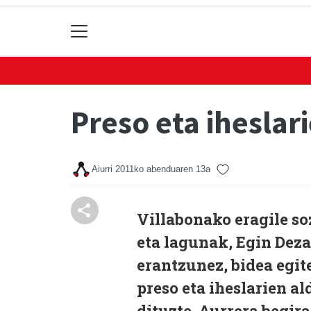
Preso eta iheslar
Aiurri
2011ko abenduaren 13a
Villabonako eragile so
eta lagunak, Egin Dez
erantzunez, bidea egit
preso eta iheslarien a
dituzte. Aurrera begir