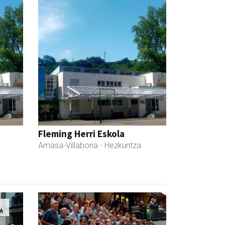
Fleming Herri Eskola
Amasa-Villabona
- Hezkuntza