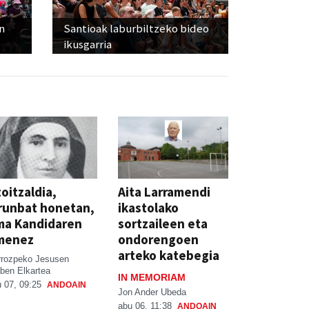
n
Santioak laburbiltzeko bideo
ikusgarria
oitzaldia,
Aita Larramendi
runbat honetan,
ikastolako
ma Kandidaren
sortzaileen eta
menez
ondorengoen
arteko katebegia
rrozpeko Jesusen
ben Elkartea
IN MEMORIAM
 07, 09:25
ANDOAIN
Jon Ander Ubeda
abu 06, 11:38
ANDOAIN