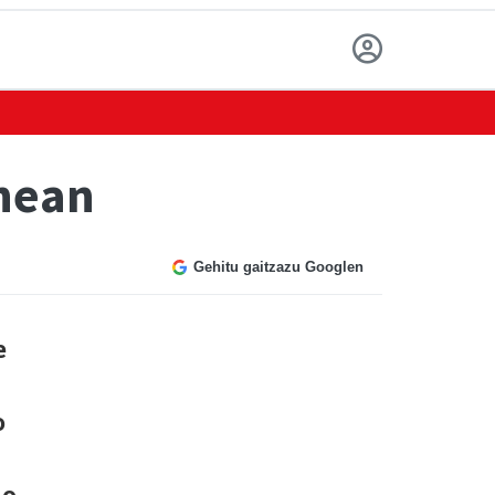
anean
Gehitu gaitzazu Googlen
e
o
io