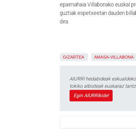
epaimahaia Villabonako euskal pre
guztiak espetxeetan dauden billa
dira.
GIZARTEA
AMASA-VILLABONA
AIURRI hedabideak eskualdeko n
tokiko albisteak euskaraz lan
Egin AIURRIkide!