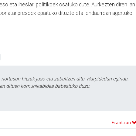
so eta iheslari politikoek osatuko dute. Aurkezten diren lan
bonatar presoek epaituko dituzte eta jendaurrean agertuko
ortasun hitzak jaso eta zabaltzen ditu. Harpidedun eginda,
tzen dituen komunikabidea babestuko duzu.
Erantzun