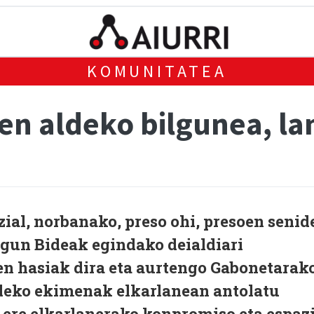
KOMUNITATEA
ien aldeko bilgunea, l
zial, norbanako, preso ohi, presoen senid
agun Bideak egindako deialdiari
en hasiak dira eta aurtengo Gabonetarak
ldeko ekimenak elkarlanean antolatu
a ere elkarlanerako konpromiso eta espaz