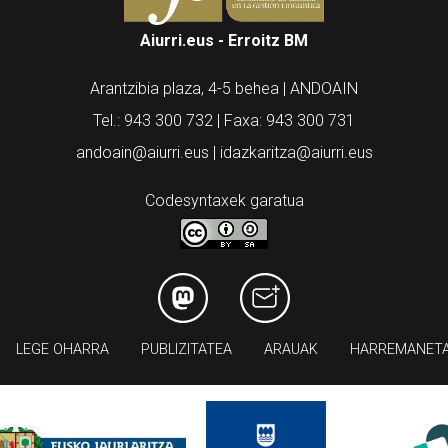
Aiurri.eus - Erroitz BM
Arantzibia plaza, 4-5 behea | ANDOAIN
Tel.: 943 300 732 | Faxa: 943 300 731
andoain@aiurri.eus | idazkaritza@aiurri.eus
Codesyntaxek garatua
LEGE OHARRA
PUBLIZITATEA
ARAUAK
HARREMANET