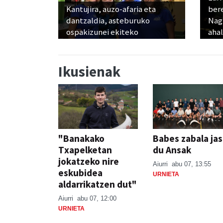
Kantujira, auzo-afaria eta
ber
dantzaldia, asteburuko
Nagu
ospakizunei ekiteko
ahal
Ikusienak
"Banakako
Babes zabala ja
Txapelketan
du Ansak
jokatzeko nire
Aiurri
abu 07, 13:55
eskubidea
URNIETA
aldarrikatzen dut"
Aiurri
abu 07, 12:00
URNIETA