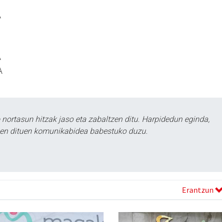
A
A
A
ortasun hitzak jaso eta zabaltzen ditu. Harpidedun eginda,
tzen dituen komunikabidea babestuko duzu.
Erantzun