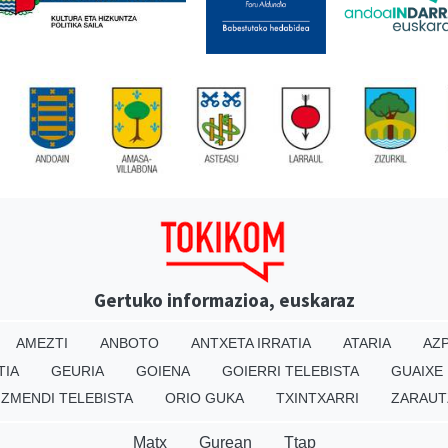
Gertuko informazioa, euskaraz
AMEZTI
ANBOTO
ANTXETA IRRATIA
ATARIA
AZP
TIA
GEURIA
GOIENA
GOIERRI TELEBISTA
GUAIXE
IZMENDI TELEBISTA
ORIO GUKA
TXINTXARRI
ZARAUT
Matx
Gurean
Ttap