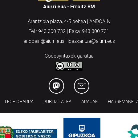
Aiurri.eus - Erroitz BM
Arantzibia plaza, 4-5 behea | ANDOAIN
Tel.: 943 300 732 | Faxa: 943 300 731
andoain@aiurri.eus | idazkaritza@aiurri.eus
Codesyntaxek garatua
LEGE OHARRA
PUBLIZITATEA
ARAUAK
HARREMANET