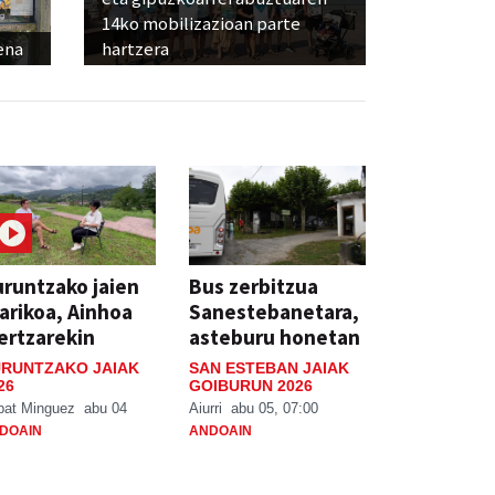
14ko mobilizazioan parte
ena
hartzera
runtzako jaien
Bus zerbitzua
arikoa, Ainhoa
Sanestebanetara,
ertzarekin
asteburu honetan
RUNTZAKO JAIAK
SAN ESTEBAN JAIAK
26
GOIBURUN 2026
bat Minguez
abu 04
Aiurri
abu 05, 07:00
DOAIN
ANDOAIN