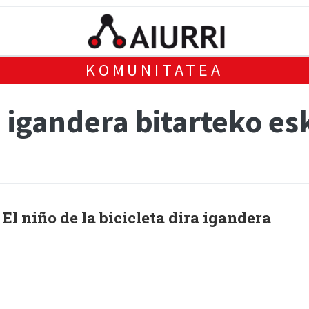
KOMUNITATEA
 igandera bitarteko es
 El niño de la bicicleta dira igandera