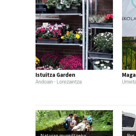
Istuitza Garden
Maga
Andoain
- Lorezaintza
Urniet
Naturan murgiltzeko
Bus