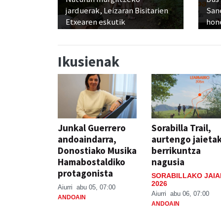
jarduerak, Leizaran Bisitarien
San
Etxearen eskutik
hon
Ikusienak
Junkal Guerrero
Sorabilla Trail,
andoaindarra,
aurtengo jaieta
Donostiako Musika
berrikuntza
Hamabostaldiko
nagusia
protagonista
SORABILLAKO JAIA
2026
Aiurri
abu 05, 07:00
Aiurri
abu 06, 07:00
ANDOAIN
ANDOAIN