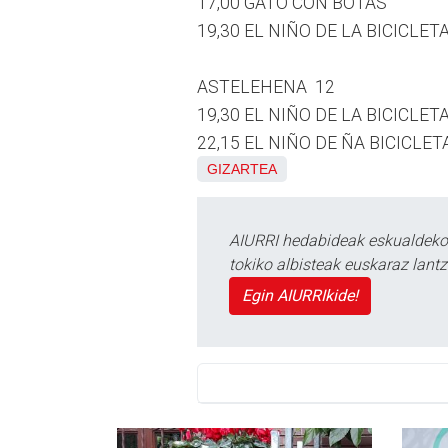
17,00 GATO CON BOTAS
19,30 EL NIÑO DE LA BICICLET
ASTELEHENA 12
19,30 EL NIÑO DE LA BICICLET
22,15 EL NIÑO DE ÑA BICICLET
GIZARTEA
AIURRI hedabideak eskualdeko n
tokiko albisteak euskaraz lan
Egin AIURRIkide!