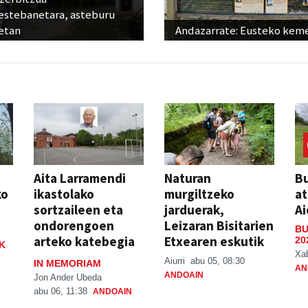
estebanetara, asteburu
etan
Andazarrate: Eusteko kem
Aita Larramendi
Naturan
Bu
ko
ikastolako
murgiltzeko
at
sortzaileen eta
jarduerak,
Ai
ondorengoen
Leizaran Bisitarien
BU
arteko katebegia
Etxearen eskutik
20
K
Xa
Aiurri
abu 05, 08:30
IN MEMORIAM
AN
ANDOAIN
Jon Ander Ubeda
abu 06, 11:38
ANDOAIN