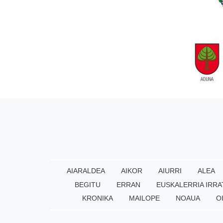
AIARALDEA
AIKOR
AIURRI
ALEA
BEGITU
ERRAN
EUSKALERRIA IRRA
KRONIKA
MAILOPE
NOAUA
O