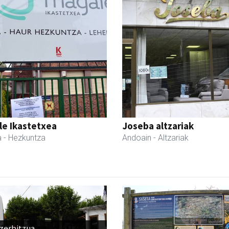
le Ikastetxea
Joseba altzariak
a
- Hezkuntza
Andoain
- Altzariak
 zerbitzua