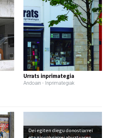
Urrats inprimategia
Andoain
- Inprimategiak
Dei egiten diegu donostiarrei
eta gipuzkoarrei abuztuaren