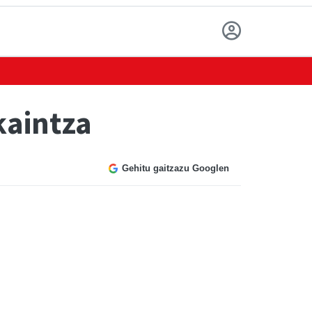
kaintza
Gehitu gaitzazu Googlen