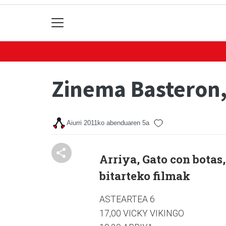
Zinema Basteron,
Aiurri
2011ko abenduaren 5a
Arriya, Gato con botas,
bitarteko filmak
ASTEARTEA 6
17,00 VICKY VIKINGO